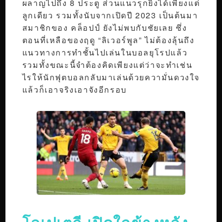
ผลาญไปถึง 8 ประตู ส่วนแนวรุกยิงได้เพียงแต่
ลูกเดียว รวมทั้งนับจากเปิดปี 2023 เป็นต้นมา
สมาชิกของ คล็อปป์ ยังไม่พบกับชัยเลย ซึ่ง
ตอนที่เหลือของฤดู “ลิเวอร์พูล” ไม่ต้องลุ้นถึง
แนวทางการทำชั้นไปเล่นในบอลยุโรปแล้ว
รวมทั้งขณะนี้จำต้องคิดเพียงแต่ว่าจะทำเช่น
ไรให้นักฟุตบอลกลับมาเล่นด้วยความั่นดวงใจ
แล้วก็เอาจริงเอาจังอีกรอบ