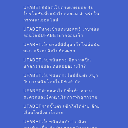
UFABETสมัครเว็บตรงแทงบอล รับ
โปรโมชั่นที่จะนำไปต่อยอด สำหรับใน
การพนันออนไลน์
UFABETทางเข้าแทงบอลฟรี เว็บพนัน
ออนไลน์UFABETฝากถอนเร็ว
UFABETเว็บตรงที่ดีที่สุด เว็บไซต์พนัน
บอล ฟรีเครดิตไม่ต้องฝาก
UFABETเว็บพนันตรง มีความเป็น
นวัตกรรมและทันสมัยอย่างไร?
UFABETเว็บพนันตรงไม่มีขั้นต่ำ สนุก
กับการพนันโดยไม่มีข้อจำกัด
UFABETฝากถอนไม่มีขั้นต่ำ ความ
สะดวกและยืดหยุ่นในการทำธุรกรรม
UFABETฝากขั้นต่ำ เข้าถึงได้ง่าย ด้วย
เงื่อนไขที่เข้าใจง่าย
UFABETเว็บพนันอันดับ1 สมัคร
สมาชิก เพื่อเข้าร่วมาสนุกในการเล่น