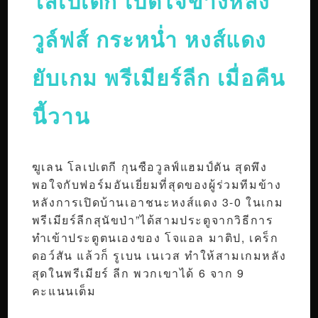
โลเปเตกี เปิดใจข้างหลัง
วูล์ฟส์ กระหน่ำ หงส์แดง
ยับเกม พรีเมียร์ลีก เมื่อคืน
นี้วาน
ฆูเลน โลเปเตกี กุนซือวูลฟ์แฮมป์ตัน สุดพึง
พอใจกับฟอร์มอันเยี่ยมที่สุดของผู้ร่วมทีมข้าง
หลังการเปิดบ้านเอาชนะหงส์แดง 3-0 ในเกม
พรีเมียร์ลีกสุนัขป่า”ได้สามประตูจากวิธีการ
ทำเข้าประตูตนเองของ โจแอล มาติป, เคร็ก
ดอว์สัน แล้วก็ รูเบน เนเวส ทำให้สามเกมหลัง
สุดในพรีเมียร์ ลีก พวกเขาได้ 6 จาก 9
คะแนนเต็ม