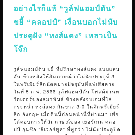
อย่างไรก็แพ้ “วูล์ฟแฮมป์ตัน”
ขยี้ “คลอปป์” เงื่อนบอกไม่นับ
ประตูฝัง “หงส์แดง” เหลวเป็น
โจ๊ก
วูล์ฟแฮมป์ตัน ขยี้ ที่ปรึกษาหงส์แดง แบบแสบ
สัน ข้างหลังให้สัมภาษณ์ว่าไม่นับประตูที่ 3
ในพรีเมียร์ลีกนัดหมายปัจจุบันที่แพ้เสียหาย
วันที่ 5 ก.พ. 2566 วูล์ฟแฮมป์ตัน โพสต์ผ่านท
วิตเตอร์ของสมาพันธ์ ข้างหลังจบเกมที่ไล่
กระหน่ำ หงส์แดง กินขาด 3-0 ในศึกพรีเมียร์
ลีก อังกฤษ เมื่อคืนนี้ก่อนหน้านี้ที่ผ่านมา เพื่อ
โต้ตอบการให้สัมภาษณ์ของ เยอร์เกน คลอ
ปป์ กุนซือ “ลิเวอร์พูล” ที่พูดว่า ไม่นับประตูปิด