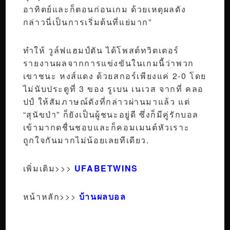
อาทิตย์และก็ตอนก่อนเกม ด้วยเหตุผลดัง
กล่าวนี่เป็นการเริ่มต้นที่แย่มาก”
ทำให้ วูล์ฟแฮมป์ตัน ได้โพสต์ทวิตเตอร์
รายงานผลจากการแข่งขันในเกมนี้ว่าพวก
เขาชนะ หงส์แดง ด้วยสกอร์เพียงแค่ 2-0 โดย
ไม่นับประตูที่ 3 ของ รูเบน เนเวส จากที่ คลอ
ปป์ ให้สัมภาษณ์ดังที่กล่าวผ่านมาแล้ว แต่
“สุนัขป่า” ก็ยังเป็นผู้ชนะอยู่ดี ซึ่งก็มีคู่รักบอล
เข้ามากดชื่นชอบและก็คอมเมนต์หัวเราะ
ถูกใจกันมากไม่น้อยเลยทีเดียว.
เพิ่มเติม>>>
UFABETWINS
หน้าหลัก>>>
บ้านผลบอล