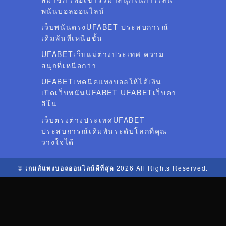
พนันบอลออนไลน์
เว็บพนันตรงUFABET ประสบการณ์
เดิมพันที่เหนือชั้น
UFABETเว็บแม่ต่างประเทศ ความ
สนุกที่เหนือกว่า
UFABETเทคนิคแทงบอลให้ได้เงิน
เปิดเว็บพนันUFABET UFABETเว็บคา
สิโน
เว็บตรงต่างประเทศUFABET
ประสบการณ์เดิมพันระดับโลกที่คุณ
วางใจได้
©
เกมส์แทงบอลออนไลน์ดีที่สุด
2026 All Rights Reserved.