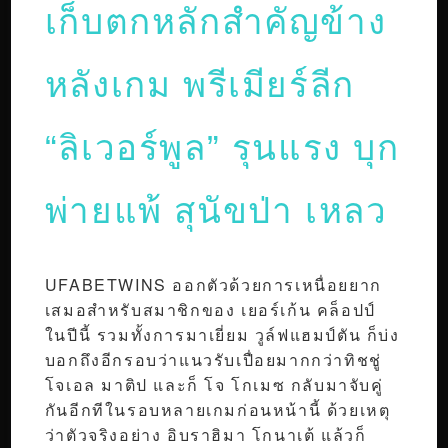
เก็บตกหลักสำคัญข้าง
หลังเกม พรีเมียร์ลีก
“ลิเวอร์พูล” รุนแรง บุก
พ่ายแพ้ สุนัขป่า เหลว
UFABETWINS ออกตัวด้วยการเหนื่อยยาก
เสมอสำหรับสมาชิกของ เยอร์เก้น คล็อปป์
ในปีนี้ รวมทั้งการมาเยี่ยม วูล์ฟแฮมป์ตัน ก็บ่ง
บอกถึงอีกรอบว่าแนวรับเปื่อยมากกว่าทิชชู่
โจเอล มาติป และก็ โจ โกเมซ กลับมาจับคู่
กันอีกทีในรอบหลายเกมก่อนหน้านี้ ด้วยเหตุ
ว่าตัวจริงอย่าง อิบราฮิมา โกนาเต้ แล้วก็