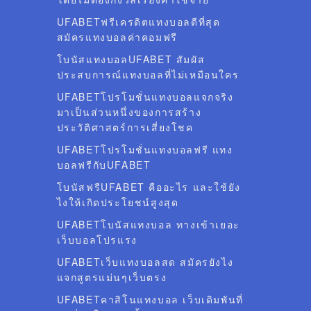
UFABETฟรีเครดิตแทงบอลดีที่สุด
สมัครแทงบอลค่าคอมฟรี
โบนัสแทงบอลUFABET สัมผัส
ประสบการณ์แทงบอลที่ไม่เหมือนใคร
UFABETโปรโมชั่นแทงบอลแจกจริง
มาเป็นส่วนหนึ่งของการสร้าง
ประวัติศาสตร์การเสี่ยงโชค
UFABETโปรโมชั่นแทงบอลฟรี แทง
บอลฟรีกับUFABET
โบนัสฟรีUFABET คืออะไร และใช้ยัง
ไงให้เกิดประโยชน์สูงสุด
UFABETโบนัสแทงบอล ทางเข้าเยอะ
เว็บบอลโปรแรง
UFABETเว็บแทงบอลสด สมัครยังไง
แจกสูตรแม่นๆเว็บตรง
UFABETคาสิโนแทงบอล เว็บเดิมพันที่