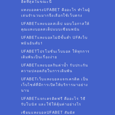
ฮิตที่สุดในขณะนี้
แทงบอลตรงUFABET คืออะไร ทำไมผู้
เล่นจำนวนมากจึงเลือกใช้เว็บตรง
UFABETแทงบอลสเต็ป มอบโอกาสให้
คุณแทงบอลสเต็ปแบบเซียนพนัน
UFABETแทงบอลไม่มีขั้นต่ำ UFAเว็บ
พนันอันดับ1
UFABETโปรโมชั่นเว็บบอล ให้ทุกการ
เดิมพันเป็นเรื่องง่าย
UFABETแทงบอลกินค่าน้ำ รับประกัน
ความปลอดภัยในการเดิมพัน
UFABETเว็บแทงบอลแจกเครดิต เป็น
เว็บไซต์ที่มีการเปิดให้บริการมาอย่าง
นาน
UFABETแจกเครดิตฟรี คืออะไร วิธี
รับโบนัส และใช้ให้คุ้มค่าอย่างไร
เซียนแทงบอลUFABET สัมผัส