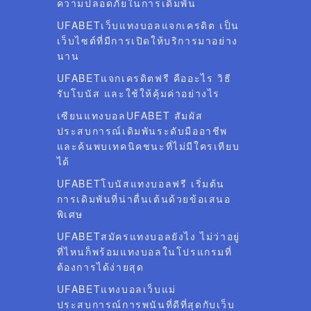
ความปลอดภัยในการเดิมพัน
UFABETเว็บแทงบอลแจกเครดิต เป็น
เว็บไซต์ที่มีการเปิดให้บริการมาอย่าง
นาน
UFABETแจกเครดิตฟรี คืออะไร วิธี
รับโบนัส และใช้ให้คุ้มค่าอย่างไร
เซียนแทงบอลUFABET สัมผัส
ประสบการณ์เดิมพันระดับมืออาชีพ
และค้นพบเทคนิคชนะที่ไม่มีใครเทียบ
ได้
UFABETโบนัสแทงบอลฟรี เริ่มต้น
การเดิมพันที่น่าตื่นเต้นด้วยข้อเสนอ
พิเศษ
UFABETสมัครแทงบอลยังไง ไม่ว่าอยู่
ที่ไหนก็พร้อมแทงบอลในโปรแกรมที่
ต้องการได้ง่ายสุด
UFABETแทงบอลเว็บแม่
ประสบการณ์การพนันที่ดีที่สุดกับเว็บ