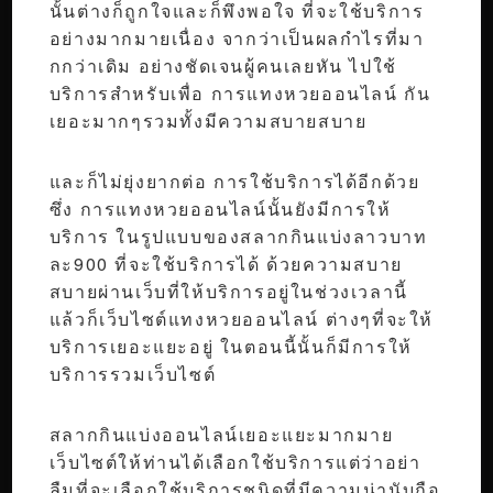
นั้นต่างก็ถูกใจและก็พึงพอใจ ที่จะใช้บริการ
อย่างมากมายเนื่อง จากว่าเป็นผลกำไรที่มา
กกว่าเดิม อย่างชัดเจนผู้คนเลยหัน ไปใช้
บริการสำหรับเพื่อ การแทงหวยออนไลน์ กัน
เยอะมากๆรวมทั้งมีความสบายสบาย
และก็ไม่ยุ่งยากต่อ การใช้บริการได้อีกด้วย
ซึ่ง การแทงหวยออนไลน์นั้นยังมีการให้
บริการ ในรูปแบบของสลากกินแบ่งลาวบาท
ละ900 ที่จะใช้บริการได้ ด้วยความสบาย
สบายผ่านเว็บที่ให้บริการอยู่ในช่วงเวลานี้
แล้วก็เว็บไซต์แทงหวยออนไลน์ ต่างๆที่จะให้
บริการเยอะแยะอยู่ ในตอนนี้นั้นก็มีการให้
บริการรวมเว็บไซต์
สลากกินแบ่งออนไลน์เยอะแยะมากมาย
เว็บไซต์ให้ท่านได้เลือกใช้บริการแต่ว่าอย่า
ลืมที่จะเลือกใช้บริการชนิดที่มีความน่านับถือ