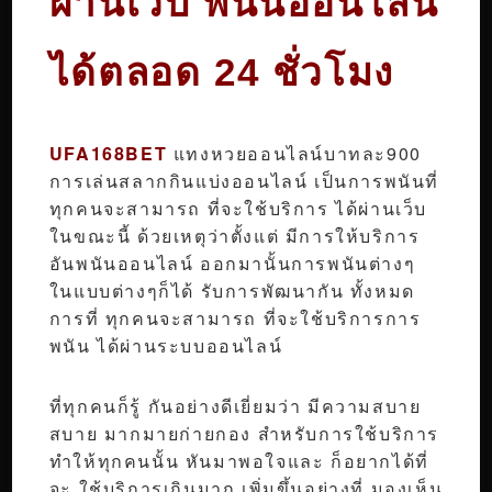
ผ่านเว็บ พนันออนไลน์
ได้ตลอด 24 ชั่วโมง
UFA168BET
แทงหวย​ออนไลน์​บาท​ละ​900​
การเล่นสลากกินแบ่งออนไลน์ เป็นการพนันที่
ทุกคนจะสามารถ ที่จะใช้บริการ ได้ผ่านเว็บ
ในขณะนี้ ด้วยเหตุว่าตั้งแต่ มีการให้บริการ
อันพนันออนไลน์ ออกมานั้นการพนันต่างๆ
ในแบบต่างๆก็ได้ รับการพัฒนากัน ทั้งหมด
การที่ ทุกคนจะสามารถ ที่จะใช้บริการการ
พนัน ได้ผ่านระบบออนไลน์
ที่ทุกคนก็รู้ กันอย่างดีเยี่ยมว่า มีความสบาย
สบาย มากมายก่ายกอง สำหรับการใช้บริการ
ทำให้ทุกคนนั้น หันมาพอใจและ ก็อยากได้ที่
จะ ใช้บริการเกินมาก เพิ่มขึ้นอย่างที่ มองเห็น