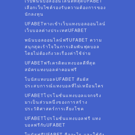
เว็บพนันบอลออนไลน์ดีที่สุดUFABET
เลือกเว็บไซต์รองรับความต้องการของ
นักลงทุน
UFABETทางเข้าเว็บแทงบอลออนไลน์
เว็บบอลต่างประเทศUFABET
พนันบอลออนไลน์ฟรีUFABET ความ
สนุกสุดเร้าใจในการเดิมพันฟุตบอล
โดยไม่ต้องกังวลเรื่องค่าใช้จ่าย
UFABETฟรีเครดิตแทงบอลดีที่สุด
สมัครแทงบอลค่าคอมฟรี
โบนัสแทงบอลUFABET สัมผัส
ประสบการณ์แทงบอลที่ไม่เหมือนใคร
UFABETโปรโมชั่นแทงบอลแจกจริง
มาเป็นส่วนหนึ่งของการสร้าง
ประวัติศาสตร์การเสี่ยงโชค
UFABETโปรโมชั่นแทงบอลฟรี แทง
บอลฟรีกับUFABET
โบนัสฟรีUFABET คืออะไร และใช้ยัง