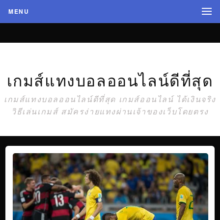
MENU
เกมส์แทงบอลออนไลน์ดีที่สุด
เกมส์แทงบอลออนไลน์ดีที่สุด เกมส์ออนไลน์ ได้เงินจริง
วิธีเล่นเกมส์ สมัครง่ายแทงผ่านเจ้าของเว็บโดยตรง