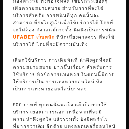
มองหารวม ทั้งพอใจที่จะ ใช้บริการเยอะๆ
เพื่อความสบายสบาย สำหรับการที่จะใช้
บริการสำหรับ การพนันที่ทุก คนนั้นจะ
สามารถ ที่จะไปสู่เว็บเพื่อใช้บริการได้ โดยที่
จะไม่ต้อง กังวลแม้กระทั้ง นิดนึงเป็นการพนัน
UFABET เว็บหลัก
ที่นักเสี่ยงดวงควร ที่จะใช้
บริการได้ โดยที่จะมีความบันเทิง
เลือกใช้บริการ การเดิมพันที่ น่าดึงดูดที่จะมี
ความสบายสบาย มากขึ้นเรื่อยๆ สำหรับการ
ใช้บริการ หัวข้อการแทงหวย ในตอนนี้มีการ
ให้บริการเป็น การแทงหวยออนไลน์ ซึ่ง
เป็นการแทงหวยออนไลน์​บาทละ
900 บาทที่ ทุกคนนั้นพอใจ แล้วก็อยากใช้
บริการ เยอะมากๆนอก เหนือจากที่จะมี
ความน่าดึงดูดใจ แล้วรวมทั้ง ยังมีผลกำไร
ที่มากกว่าเดิม อีกด้วย แทง​ลอตเตอรี่ออนไลน์​