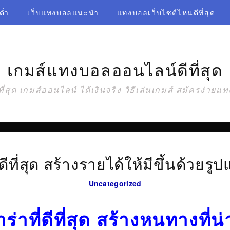
ต่ำ
เว็บแทงบอลแนะนำ
แทงบอลเว็บไซต์ไหนดีที่สุด
เกมส์แทงบอลออนไลน์ดีที่สุด
สุด เกมส์ออนไลน์ ได้เงินจริง วิธีเล่นเกมส์ สมัครง่าย
ดีที่สุด สร้างรายได้ให้มีขึ้นด้วย
Uncategorized
่าที่ดีที่สุด สร้างหนทางที่น่