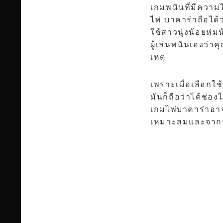
เกมพนันที่มีความ
ไพ่ บาคาร่าถือได้
ใช้สาวนุ่งน้อยห่มน
ผู้เล่นพนันเองว
เหตุ
เพราะเมื่อเลือกใช
มันก็ถือว่าได้ช่อ
เกมไพ่บาคาร่าอาจจ
เหมาะสมและจากนั้น