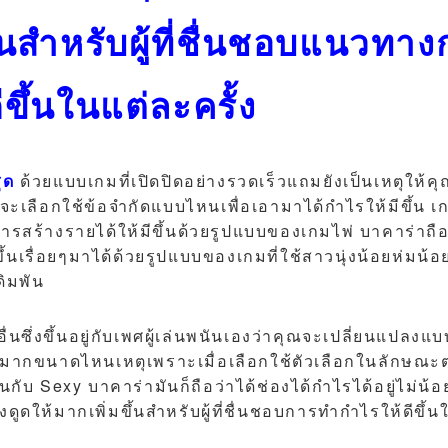
้นสำหรับผู้ที่ชื่นชอบแนวทา
ขึ้นในแต่ละครั้ง
ุด
ด้วยแบบเกมที่เปิดปิดอย่างรวดเร็วแถมยังเป็นเหตุให้คุณ
าจะเลือกใช้ข้อจำกัดแบบไหนเพื่อเอามาได้กำไรให้มีขึ้น เ
ารสร้างรายได้ให้มีขึ้นด้วยรูปแบบของเกมไพ่ บาคาร่าถือว
ขึ้นเรื่อยๆมาได้ด้วยรูปแบบของเกมที่ใช้สาวนุ่งน้อยห่มน้อ
ดิมพัน
่นซึ่งขึ้นอยู่กับเพศผู้เล่นพนันเองว่าคุณจะเปลี่ยนแปลงแบ
กขนาดไหนเหตุเพราะเมื่อเลือกใช้ตัวเลือกในลักษณะต่า
ล่นกับ Sexy บาคาร่ามันก็ถือว่าได้ช่องได้กำไรได้อยู่ไม่น้
ดึงดูดให้มากเพิ่มขึ้นสำหรับผู้ที่ชื่นชอบการทำกำไรให้ดีขึ้น