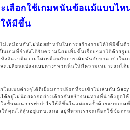
จะเลือกใช้เกมพนันข้อแม้แบบไหน
ห้มีขึ้น
มไม่เหมือนกันไม่น้อยสำหรับในการสร้างรายได้ให้มีขึ้น
ป็นเกมที่กำลังได้รับความนิยมเพิ่มขึ้นเรื่อยๆมาได้ด้วยรู
ยซึ่งจัดว่ามีความไม่เหมือนกับการเดิมพันกับบาคาร่าในเกมอื
ุณจะเปลี่ยนแปลงแบบต่างๆพวกนั้นให้มีความเหมาะสมได
ลือกในแบบต่างๆได้ดีเยี่ยมการเลือกที่จะเข้าไปเล่นกับ Sex
นได้อยู่ไม่น้อยจากอย่างเดียวกันสร้างหนทางที่น่าดึงดูดให้เพ
ถูกใจขั้นตอนการทำกำไรให้ดีขึ้นในแต่ละครั้งด้วยแบบเกมที่
ให้คุณได้ลุ้นอยู่แทบเสมอ อยู่ที่พวกเราจะเลือกใช้ข้อต