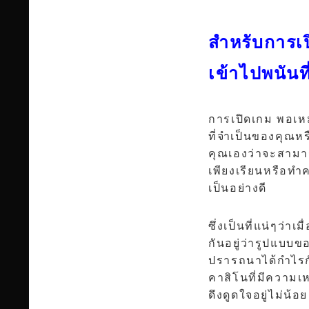
สำหรับการเป
เข้าไปพนันที่
การเปิดเกม พอเหมา
ที่จำเป็นของคุณหร
คุณเองว่าจะสามา
เพียงเรียนหรือทำ
เป็นอย่างดี
ซึ่งเป็นที่แน่ๆว่า
กันอยู่ว่ารูปแบบข
ปรารถนาได้กำไรกั
คาสิโนที่มีความเ
ดึงดูดใจอยู่ไม่น้อย