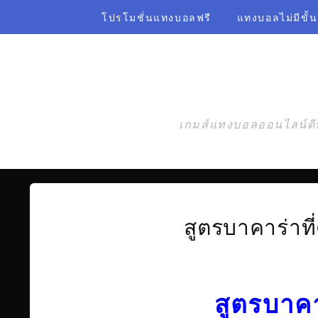
โปรโมชั่นแทงบอลฟรี
แทงบอลไม่มีขั้น
เกมส์แทงบอลออนไลน์ดีที่
สูตรบาคาร่าที่
สูตรบาคาร