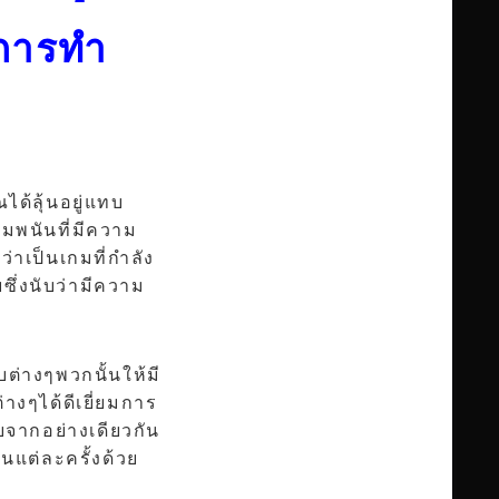
งการทำ
ได้ลุ้นอยู่แทบ
กมพนันที่มีความ
่าเป็นเกมที่กำลัง
ยซึ่งนับว่ามีความ
บต่างๆพวกนั้นให้มี
งๆได้ดีเยี่ยมการ
อยจากอย่างเดียวกัน
ในแต่ละครั้งด้วย