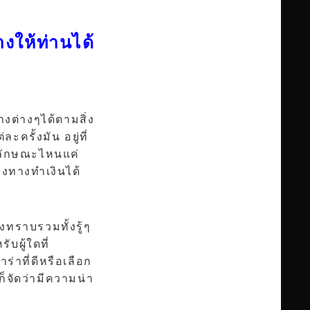
งให้ท่านได้
างต่างๆได้ตามสิ่ง
ครั้งมัน อยู่ที่
นลักษณะไหนแค่
องทางทำเงินได้
ยงทราบรวมทั้งรู้ๆ
บผู้ใดที่
่าที่ดีหรือเลือก
็จัดว่ามีความน่า