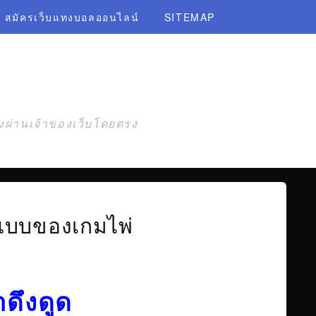
สมัครเว็บแทงบอลออนไลน์
SITEMAP
แทงผ่านเจ้าของเว็บโดยตรง
รูปแบบของเกมไพ่
าดึงดูด