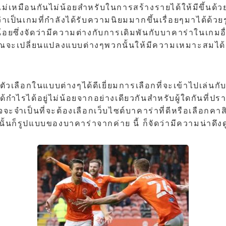
ไม่เหมือนกันไม่น้อยสำหรับในการสร้างรายได้ให้มีขึ้นด
ว่าเป็นเกมที่กำลังได้รับความนิยมมากขึ้นเรื่อยๆมาได้ด้ว
้อยซึ่งจัดว่ามีความต่างกับการเดิมพันกับบาคาร่าในเกมอื่น
่าคุณจะเปลี่ยนแปลงแบบต่างๆพวกนั้นให้มีความเหมาะสมไ
้ตัวเลือกในแบบต่างๆได้ดีเยี่ยมการเลือกที่จะเข้าไปเล่นก
งได้กำไรได้อยู่ไม่น้อยจากอย่างเดียวกันสำหรับผู้ใดกันที่
ะจำเป็นที่จะต้องเลือกเว็บไซต์บาคาร่าที่ดีหรือเลือกคาส
ก็รูปแบบของบาคาร่าจากค่าย นี้ ก็จัดว่ามีความน่าดึงดู