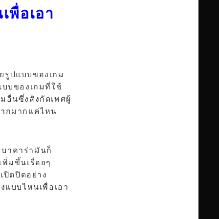
เพื่อเอา
ด้วยรูปแบบของเกม
ปแบบของเกมที่ใช้
่นซึ่งสังกัดเพศผู้
้มากมากแค่ไหน
y บาคาร่ามันก็
ิ่มขึ้นเรื่อยๆ
เปิดปิดอย่าง
กลงแบบไหนเพื่อเอา