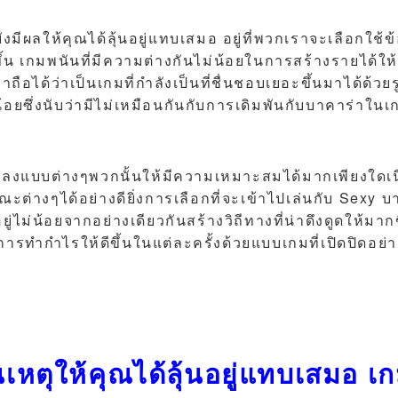
งมีผลให้คุณได้ลุ้นอยู่แทบเสมอ อยู่ที่พวกเราจะเลือกใช้ข
ึ้น เกมพนันที่มีความต่างกันไม่น้อยในการสร้างรายได้ให้
ถือได้ว่าเป็นเกมที่กำลังเป็นที่ชื่นชอบเยอะขึ้นมาได้ด้ว
้อยซึ่งนับว่ามีไม่เหมือนกันกับการเดิมพันกับบาคาร่าในเกมอื
ปลงแบบต่างๆพวกนั้นให้มีความเหมาะสมได้มากเพียงใดเนื่
ณะต่างๆได้อย่างดียิ่งการเลือกที่จะเข้าไปเล่นกับ Sexy บา
ยู่ไม่น้อยจากอย่างเดียวกันสร้างวิถีทางที่น่าดึงดูดให้มากขึ
ารทำกำไรให้ดีขึ้นในแต่ละครั้งด้วยแบบเกมที่เปิดปิดอย่
เหตุให้คุณได้ลุ้นอยู่แทบเสมอ เก