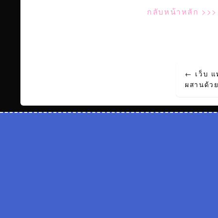
กลับหน้าหลัก >>
Post
←
เว็บ แ
navigat
ผสานด้ว