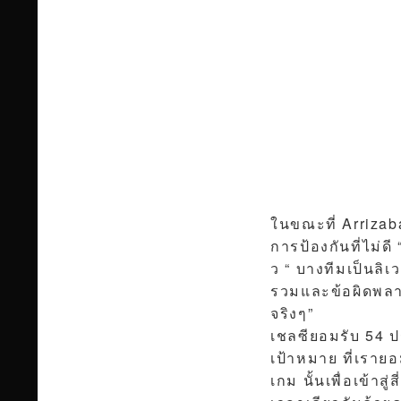
ในขณะที่ Arrizab
การป้องกันที่ไม่ด
ว “ บางทีมเป็นลิเ
รวมและข้อผิดพลาด
จริงๆ”
เชลซียอมรับ 54 ปร
เป้าหมาย ที่เราย
เกม นั้นเพื่อเข้า