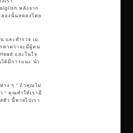
องเรา”
Dalglish หลังจาก
ฉลองนั้นลดลงโดย
ัน และตำรวจ เม
ากคาดว่าจะมีผู้คน
er Head และในใจ
ยนได้มีการแนะ นำ
ห่าง ๆ “ ถ้าคุณไม่
าว “ คุณทำให้เรามี
สตัว นี้หายไปเรา