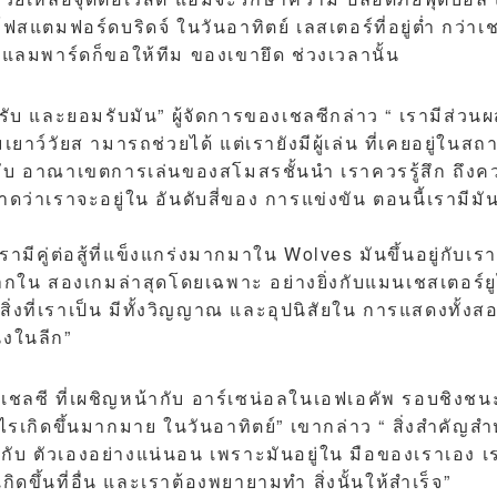
ฟสแตมฟอร์ดบริดจ์ ในวันอาทิตย์ เลสเตอร์ที่อยู่ต่ำ กว่าเ
 แลมพาร์ดก็ขอให้ทีม ของเขายึด ช่วงเวลานั้น
ับ และยอมรับมัน” ผู้จัดการของเชลซีกล่าว “ เรามีส่
ยาว์วัยส ามารถช่วยได้ แต่เรายังมีผู้เล่น ที่เคยอยู่ในสถ
ับ อาณาเขตการเล่นของสโมสรชั้นนำ เราควรรู้สึก ถึงคว
่คาดว่าเราจะอยู่ใน อันดับสี่ของ การแข่งขัน ตอนนี้เรามีมั
เรามีคู่ต่อสู้ที่แข็งแกร่งมากมาใน Wolves มันขึ้นอยู่กับเร
นมากใน สองเกมล่าสุดโดยเฉพาะ อย่างยิ่งกับแมนเชสเตอร์ย
ากสิ่งที่เราเป็น มีทั้งวิญญาณ และอุปนิสัยใน การแสดงทั้งส
่งในลีก”
ชลซี ที่เผชิญหน้ากับ อาร์เซน่อลในเอฟเอคัพ รอบชิงชนะเ
รเกิดขึ้นมากมาย ในวันอาทิตย์” เขากล่าว “ สิ่งสำคัญสำห
ับ ตัวเองอย่างแน่นอน เพราะมันอยู่ใน มือของเราเอง เ
เกิดขึ้นที่อื่น และเราต้องพยายามทำ สิ่งนั้นให้สำเร็จ”