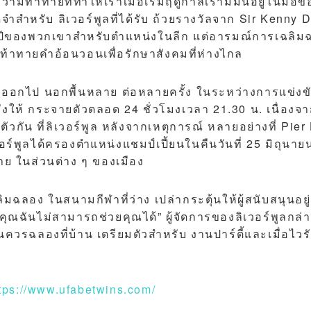
วามท้าทายที่ทำให้เราเมื่อเริ่มฤดูกาลเรามีมันอยู่ในมือข
จดจำสำหรับ ลิเวอร์พูลที่ได้รับ ถ้วยรางวัลจาก Sir Kenny 
0 ปีของพวกเขาสำหรับตำแหน่งในลีก แต่อารมณ์การเฉลิม
นท้าทายคำอ้อนวอนเพื่อรักษาสังคมที่ห่างไกล
ยออกไป นอกพื้นหลาย ต่อหลายครั้ง ในระหว่างการแข่งข
สั่งให้ กระจายตัวตลอด 24 ชั่วโมงเวลา 21.30 น. เนื่องจ
กัน ที่ลิเวอร์พูล หลังจากเหตุการณ์ หลายอย่างที่ Pi
วอร์พูลได้ครองตำแหน่งแชมป์เปี้ยนในคืนวันที่ 25 มิถุนา
ย ในส่วนต่าง ๆ ของเมือง
ิมฉลอง ในสนามกีฬาที่ว่าง เปล่ากระตุ้นให้ผู้สนับสนุนอยู่
อ คุณฉันไม่สามารถช่วยคุณได้” ผู้จัดการของลิเวอร์พูลกล่
วรฉลองที่บ้าน เตรียมตัวสำหรับ งานปาร์ตี้และเมื่อไวรั
tps://www.ufabetwins.com/