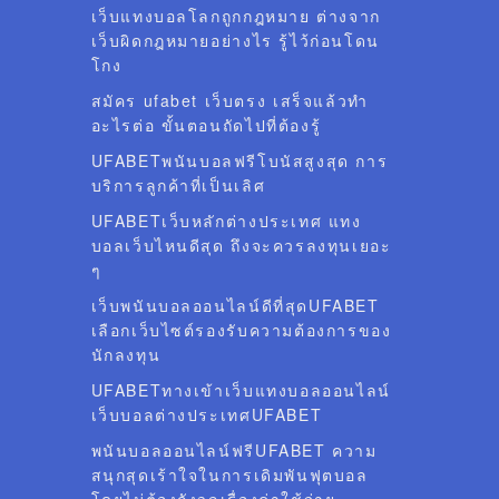
เว็บแทงบอลโลกถูกกฎหมาย ต่างจาก
เว็บผิดกฎหมายอย่างไร รู้ไว้ก่อนโดน
โกง
สมัคร ufabet เว็บตรง เสร็จแล้วทำ
อะไรต่อ ขั้นตอนถัดไปที่ต้องรู้
UFABETพนันบอลฟรีโบนัสสูงสุด การ
บริการลูกค้าที่เป็นเลิศ
UFABETเว็บหลักต่างประเทศ แทง
บอลเว็บไหนดีสุด ถึงจะควรลงทุนเยอะ
ๆ
เว็บพนันบอลออนไลน์ดีที่สุดUFABET
เลือกเว็บไซต์รองรับความต้องการของ
นักลงทุน
UFABETทางเข้าเว็บแทงบอลออนไลน์
เว็บบอลต่างประเทศUFABET
พนันบอลออนไลน์ฟรีUFABET ความ
สนุกสุดเร้าใจในการเดิมพันฟุตบอล