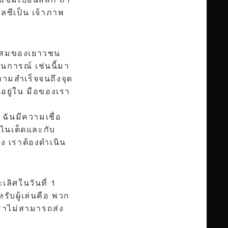
ชลซีเป็น เจ้าภาพ
วนผสมของเยาวชน
านการณ์ เช่นนี้มา
ามสำเร็จจนถึงจุด
นอยู่ใน มือของเรา
า ฉันมีความเชื่อ
ูไนเต็ดและกับ
อง เราต้องดำเนิน
ลิศในวันที่ 1
รับผู้เล่นคือ พวก
ราไม่สามารถส่ง