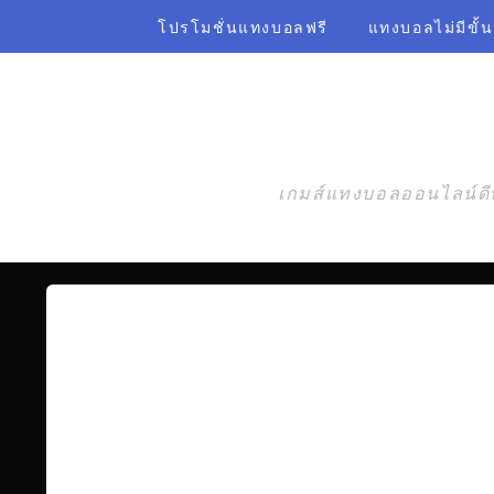
โปรโมชั่นแทงบอลฟรี
แทงบอลไม่มีขั้น
เกมส์แทงบอลออนไลน์ดีที่