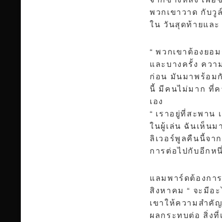
พวกเขาวาด กับวูล์
ใน วันสุดท้ายและ
“ พวกเขาต้องยอมร
และบางครั้ง ความเ
ก่อน มันมาพร้อมก
นี้ มีคนไม่มาก ที
เอง
“ เราอยู่ที่สะพาน 
ในผู้เล่น ฉันเห็
ลิเวอร์พูลคืนนี้จ
การต่อไปกับอีกหนึ
แลมพาร์ดต้องการเ
สิงหาคม “ จะมีอะไ
เขาให้ความสำคัญก
ผลกระทบต่อ สิ่งที่