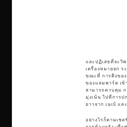
และปฏิเสธที่จะวิพา
เครื่องหมายยก ระดั
ขณะที่ การดึงของ
ของแลมพาร์ด เข้าส
สามารถควบคุม การ
มุ่งเน้น ไปที่กา
ยาวจาก เนเบ้ และ
อย่างไรก็ตามเชลซีซ
จากข้างหลัง เพื่