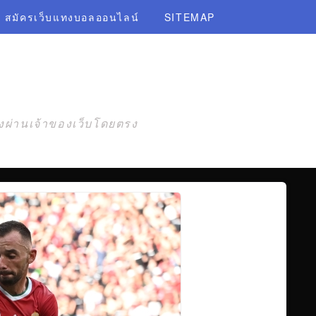
สมัครเว็บแทงบอลออนไลน์
SITEMAP
แทงผ่านเจ้าของเว็บโดยตรง