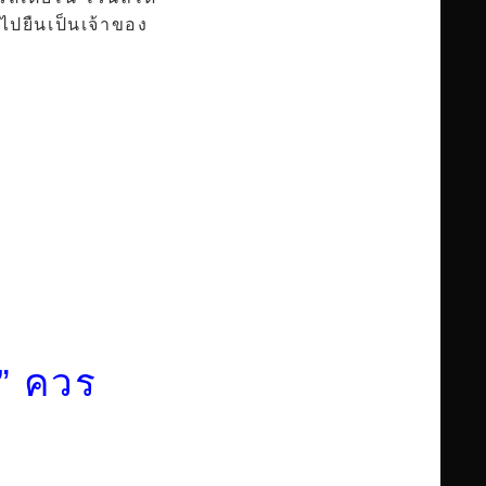
นไปยืนเป็นเจ้าของ
ล” ควร