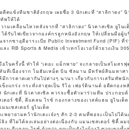
 อดีตแข้งทีมชาติอังกฤษ เผยชื่อ 3 นักเตะที่ “สาลิกาดง” น
ทัพให้ได้
 ความเคลื่อนไหวหลังจากที่ “สาลิกาดง” นิวคาสเซิล ยูไนเต็
ก ได้รับไฟเขียวจากองค์กรลูกหนังอังกฤษ ให้เปลี่ยนมือผู้
ทุนจากซาอุดีอาระเบีย Public Investment Fund (PIF) ที่
 และ RB Sports & Media เข้าเทกโอเวอร์ด้วยวงเงิน 30
มือในครั้งนี้ ทำให้ “เดอะ แม็กพาย” จะกลายเป็นสโมสรฟุ
ทันทีเนื่องจาก โมฮัมเหม็ด บิน ซัลมาน มีทรัพย์สินมหาศ
ห้มีการคาดเดากันไปต่างๆ นานา เกี่ยวกับการเสริมทัพนัก
็งแกร่ง กระทั่งล่าสุดเป็น ริโอ เฟอร์ดินานด์ อดีตกองห
นักเตะที่ นิวคาสเซิล ควรจะซื้อตัวมาร่วมทีม ประกอบด้
ตอร์ ซิตี้, ดีแคลน ไรซ์ กองกลางของเวสต์แฮม ยูไนเต็ด 
แมนเชสเตอร์ ยูไนเต็ด
มจะพยายามคว้านักเตะเจ๋งๆ สัก 2-3 คนที่พอจะเป็นไปได
์ลิง ที่ไม่ได้ลงเล่นอย่างต่อเนื่องกับ แมนเชสเตอร์ ซิตี
าม ดีแคลน ไรซ์ ด้วยว่า คุณเป็นยังไงบ้าง? พวกเขาทั้