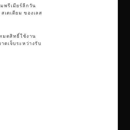
พรีเมียร์ลีกวัน
ร์ สเตเดียม ของเลส
หมดสิทธิ์ใช้งาน
บาดเจ็บระหว่างรับ