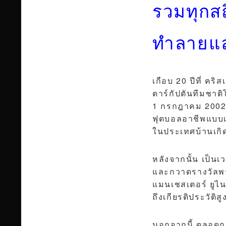
รวมทุกสถ
ทำลายและ
เกือบ 20 ปีที่ คร
ตาร์กัปตันทีมชาต
1 กรกฎาคม 2002 ชา
ฟุตบอลอาชีพแบบเต
ในประเทศบ้านเกิด
หลังจากนั้น เป็นเ
และกวาดรางวัลพร้
แมนเชสเตอร์ ยูไน
ถึงเกียรติประวัติส
นอกจากนี้ ตลอดการ