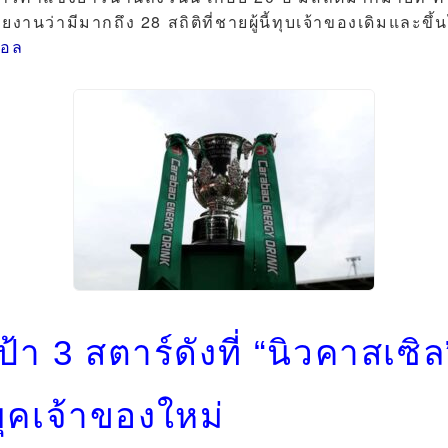
ยงานว่ามีมากถึง 28 สถิติที่ชายผู้นี้ทุบเจ้าของเดิมและขึ้
บอล
้เป้า 3 สตาร์ดังที่ “นิวคาสเซิ
ยุคเจ้าของใหม่