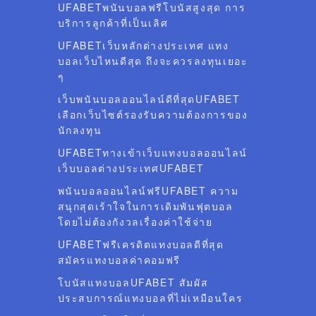
UFABETพนันบอลฟรีโบนัสสูงสุด การ
บริการลูกค้าที่เป็นเลิศ
UFABETเว็บหลักต่างประเทศ แทง
บอลเว็บไหนดีสุด ถึงจะควรลงทุนเยอะ
ๆ
เว็บพนันบอลออนไลน์ดีที่สุดUFABET
เลือกเว็บไซต์รองรับความต้องการของ
นักลงทุน
UFABETทางเข้าเว็บแทงบอลออนไลน์
เว็บบอลต่างประเทศUFABET
พนันบอลออนไลน์ฟรีUFABET ความ
สนุกสุดเร้าใจในการเดิมพันฟุตบอล
โดยไม่ต้องกังวลเรื่องค่าใช้จ่าย
UFABETฟรีเครดิตแทงบอลดีที่สุด
สมัครแทงบอลค่าคอมฟรี
โบนัสแทงบอลUFABET สัมผัส
ประสบการณ์แทงบอลที่ไม่เหมือนใคร