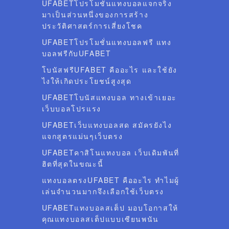
UFABETโปรโมชั่นแทงบอลแจกจริง
มาเป็นส่วนหนึ่งของการสร้าง
ประวัติศาสตร์การเสี่ยงโชค
UFABETโปรโมชั่นแทงบอลฟรี แทง
บอลฟรีกับUFABET
โบนัสฟรีUFABET คืออะไร และใช้ยัง
ไงให้เกิดประโยชน์สูงสุด
UFABETโบนัสแทงบอล ทางเข้าเยอะ
เว็บบอลโปรแรง
UFABETเว็บแทงบอลสด สมัครยังไง
แจกสูตรแม่นๆเว็บตรง
UFABETคาสิโนแทงบอล เว็บเดิมพันที่
ฮิตที่สุดในขณะนี้
แทงบอลตรงUFABET คืออะไร ทำไมผู้
เล่นจำนวนมากจึงเลือกใช้เว็บตรง
UFABETแทงบอลสเต็ป มอบโอกาสให้
คุณแทงบอลสเต็ปแบบเซียนพนัน