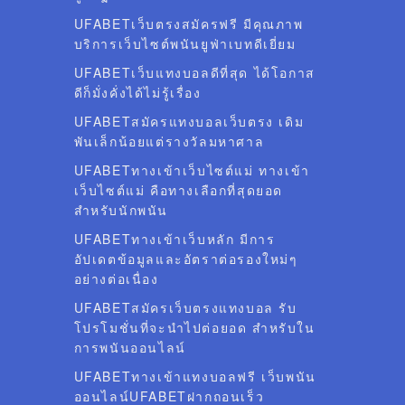
UFABETเว็บตรงสมัครฟรี มีคุณภาพ
บริการเว็บไซต์พนันยูฟ่าเบทดีเยี่ยม
UFABETเว็บแทงบอลดีที่สุด ได้โอกาส
ดีก็มั่งคั่งได้ไม่รู้เรื่อง
UFABETสมัครแทงบอลเว็บตรง เดิม
พันเล็กน้อยแต่รางวัลมหาศาล
UFABETทางเข้าเว็บไซต์แม่ ทางเข้า
เว็บไซต์แม่ คือทางเลือกที่สุดยอด
สำหรับนักพนัน
UFABETทางเข้าเว็บหลัก มีการ
อัปเดตข้อมูลและอัตราต่อรองใหม่ๆ
อย่างต่อเนื่อง
UFABETสมัครเว็บตรงแทงบอล รับ
โปรโมชั่นที่จะนำไปต่อยอด สำหรับใน
การพนันออนไลน์
UFABETทางเข้าแทงบอลฟรี เว็บพนัน
ออนไลน์UFABETฝากถอนเร็ว