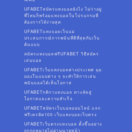
UFABETสมัครแทงบอลยังไง ไม่ว่าอยู่
ที่ไหนก็พร้อมแทงบอลในโปรแกรมที่
ต้องการได้ง่ายสุด
UFABETแทงบอลเว็บแม่
ประสบการณ์การพนันที่ดีที่สุดกับเว็บ
ต้นแบบ
สมัครแทงบอลฟรีUFABET วิธีสมัคร
เล่นบอล
UFABETเว็บแทงบอลต่างประเทศ มุม
มองในแบบต่าง ๆ จะทำให้การเล่น
พนันบอลได้เห็นโอกาส
UFABETกติกาแทงบอล ทางลัดสู่
โอกาสและความสำเร็จ
UFABETสมัครเว็บบอลออนไลน์ แจก
ฟรีเครดิต100 เว็บแทงบอลเว็บตรง
UFABETเว็บตรงแทงบอล ตั้งขึ้นอย่าง
ถูกกฎหมายไม่ผ่านนายหน้า