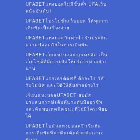
UFABETแทงบอลไม่มีขั้นต่ำ UFAเว็บ
พนันอันดับ1
UFABETโปรโมชั่นเว็บบอล ให้ทุกการ
เดิมพันเป็นเรื่องง่าย
UFABETแทงบอลกินค่าน้ำ รับประกัน
ความปลอดภัยในการเดิมพัน
UFABETเว็บแทงบอลแจกเครดิต เป็น
เว็บไซต์ที่มีการเปิดให้บริการมาอย่าง
นาน
UFABETแจกเครดิตฟรี คืออะไร วิธี
รับโบนัส และใช้ให้คุ้มค่าอย่างไร
เซียนแทงบอลUFABET สัมผัส
ประสบการณ์เดิมพันระดับมืออาชีพ
และค้นพบเทคนิคชนะที่ไม่มีใครเทียบ
ได้
UFABETโบนัสแทงบอลฟรี เริ่มต้น
การเดิมพันที่น่าตื่นเต้นด้วยข้อเสนอ
พิเศษ