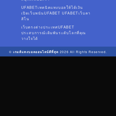
UFABETเทคนิคแทงบอลให้ได้เงิน
เปิดเว็บพนันUFABET UFABETเว็บคา
สิโน
เว็บตรงต่างประเทศUFABET
ประสบการณ์เดิมพันระดับโลกที่คุณ
วางใจได้
©
เกมส์แทงบอลออนไลน์ดีที่สุด
2026 All Rights Reserved.