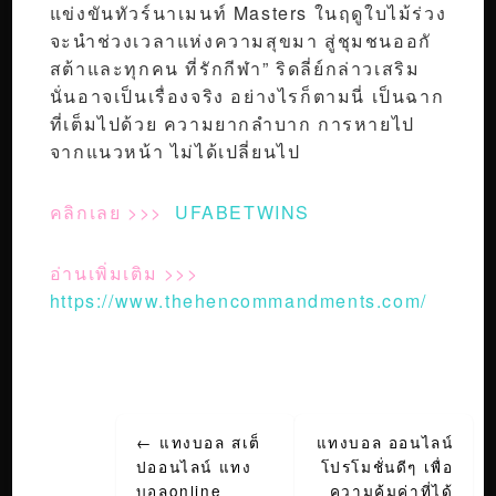
แข่งขันทัวร์นาเมนท์ Masters ในฤดูใบไม้ร่วง
จะนำช่วงเวลาแห่งความสุขมา สู่ชุมชนออกั
สต้าและทุกคน ที่รักกีฬา” ริดลี่ย์กล่าวเสริม
นั่นอาจเป็นเรื่องจริง อย่างไรก็ตามนี่ เป็นฉาก
ที่เต็มไปด้วย ความยากลำบาก การหายไป
จากแนวหน้า ไม่ได้เปลี่ยนไป
คลิกเลย >>>
UFABETWINS
อ่านเพิ่มเติม >>>
https://www.thehencommandments.com/
Post
←
แทงบอล สเต็
แทงบอล ออนไลน์
navigation
ปออนไลน์ แทง
โปรโมชั่นดีๆ เพื่อ
บอลonline
ความคุ้มค่าที่ได้