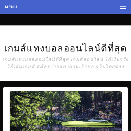
MENU
เกมส์แทงบอลออนไลน์ดีที่สุด
เกมส์แทงบอลออนไลน์ดีที่สุด เกมส์ออนไลน์ ได้เงินจริง
วิธีเล่นเกมส์ สมัครง่ายแทงผ่านเจ้าของเว็บโดยตรง