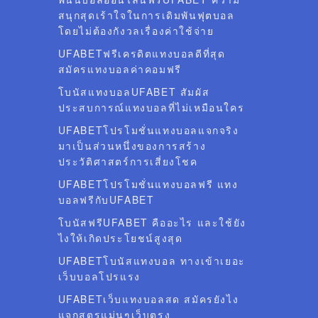
สนุกสุดเร้าใจในการเดิมพันฟุตบอล
โดยไม่ต้องกังวลเรื่องค่าใช้จ่าย
UFABETฟรีเครดิตแทงบอลดีที่สุด
สมัครแทงบอลค่าคอมฟรี
โบนัสแทงบอลUFABET สัมผัส
ประสบการณ์แทงบอลที่ไม่เหมือนใคร
UFABETโปรโมชั่นแทงบอลแจกจริง
มาเป็นส่วนหนึ่งของการสร้าง
ประวัติศาสตร์การเสี่ยงโชค
UFABETโปรโมชั่นแทงบอลฟรี แทง
บอลฟรีกับUFABET
โบนัสฟรีUFABET คืออะไร และใช้ยัง
ไงให้เกิดประโยชน์สูงสุด
UFABETโบนัสแทงบอล ทางเข้าเยอะ
เว็บบอลโปรแรง
UFABETเว็บแทงบอลสด สมัครยังไง
แจกสูตรแม่นๆเว็บตรง