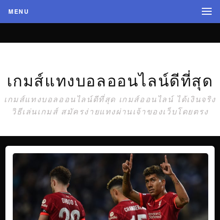
MENU
เกมส์แทงบอลออนไลน์ดีที่สุด
เกมส์แทงบอลออนไลน์ดีที่สุด เกมส์ออนไลน์ ได้เงินจริง
วิธีเล่นเกมส์ สมัครง่ายแทงผ่านเจ้าของเว็บโดยตรง