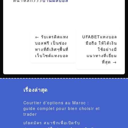
หน้าหลัก>>>
บ้านผลบอล
Post
←
รับเครดิตแทง
UFABETแทงบอล
navigation
บอลฟรี เป็นช่อง
มือถือ ให้ได้เงิน
ทางที่ดีเลิศๆพื้นที่
ใช้อย่างมี
เว็บไซต์แทงบอล
แนวทางที่เยี่ยม
ที่สุด
→
เรื่องล่าสุด
Courtier d’options au Maroc :
guide complet pour bien choisir et
trader
ufaสมัคร สมาชิกเพื่อเปิดรับ