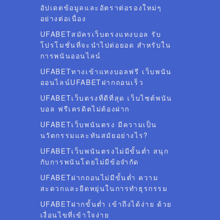
อัปเดตข้อมูลและอัตราต่อรองใหม่ๆ
อย่างต่อเนื่อง
UFABETสมัครเว็บตรงแทงบอล รับ
โปรโมชั่นที่จะนำไปต่อยอด สำหรับใน
การพนันออนไลน์
UFABETทางเข้าแทงบอลฟรี เว็บพนัน
ออนไลน์UFABETฝากถอนเร็ว
UFABETเว็บตรงที่ดีที่สุด เว็บไซต์พนัน
บอล ฟรีเครดิตไม่ต้องฝาก
UFABETเว็บพนันตรง มีความเป็น
นวัตกรรมและทันสมัยอย่างไร?
UFABETเว็บพนันตรงไม่มีขั้นต่ำ สนุก
กับการพนันโดยไม่มีข้อจำกัด
UFABETฝากถอนไม่มีขั้นต่ำ ความ
สะดวกและยืดหยุ่นในการทำธุรกรรม
UFABETฝากขั้นต่ำ เข้าถึงได้ง่าย ด้วย
เงื่อนไขที่เข้าใจง่าย