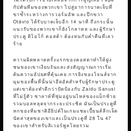
กัปตันทีมของพวกเขา ไปสู่อาการบาดเจ็บที่
ขาซ้ำระหว่างการวอร์มอัพ และปีกขวา
Otávio ได้รับบาดเจ็บอีก 14 นาที ถึงกระนั้น
แนวรับของพวกเขาก็ยังโกลาหล และผู้รักษา
ประตู ดิโอโก้ คอสต้า ต้องทนกับค่ำคืนที่เลว
ร้าย
ความผิดพลาดครั้งแรกของคอสตาทำให้ฝูง
ชนของเขาเงียบงันและส่งสัญญาณการเริ่ม
ต้นความอัปยศที่คุ้นเคย การยิงของโจนส์จาก
มุมของพื้นที่นั้นน่าอึดอัดสำหรับผู้รักษาประตู
แต่เขาต้องทำดีกว่าปัดป้องกับ Zaidu Sanusi
ที่ไม่รู้ตัว ซาลาห์ที่ซุ่มอยู่บนไหล่ของแบ็กซ้าย
รวมบอลหลุดจากระยะประชิด มันเป็นประตูที่
หกของทีมชาติอียิปต์ในเกมแชมเปี้ยนส์ลีกเจ็ด
นัดล่าสุดของเขาและเป็นประตูที่ 28 ใน 47
ของเขาสำหรับลิเวอร์พูลโดยรวม