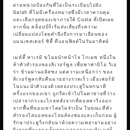
ผ่านหน่วยป้องกันที่ไม่เป็นระเบียบไปยัง
Salah ที่ไม่มีเครื่องหมายซึ่งมีเวลาควบคุม
และเลือกจุดของเขาภายใต้ Costa ที่เปิดเผย
จากนั้น คล็อปป์ก็เริ่มส่งเสียงถึงความ
เปลี่ยนแปลงโดยคำนึงถึงการมาเยือนของ
แมนเชสเตอร์ ซิตี้ ที่แอนฟิลด์ในวันอาทิตย์
เมห์ดี้ ทาเรมิ ขโมยนำหน้าโจ โกเมซ หนึ่งใน
ห้าตัวสำรองของลิเวอร์พูล เพื่อพาฟาบิโอ วิเอ
ร่า ข้ามผ่านอลิสซง แต่ความเหนือกว่า ของ
ลิเวอร์พูลกลับคืนมาอย่างรวดเร็ว เมื่อเฟอร์มิ
โน่แนะนำตัวเองด้วยสองประตูในหกนาที
ครั้งแรกของเขา ถูกรีดเข้าไปในตาข่ายที่ว่าง
เปล่าจากระยะไกลหลังจากที่คอสตาวิ่งออก
จากพื้นที่ของเขาโดยไม่จำเป็น ในขณะที่ตัว
สำรองไล่บอลของโจนส์ลงช่องและเก็บก่อน ผู้
รักษาประตูวิ่งกลับมาด้วยความพยายามอย่าง
ยิ่งยวดที่จะกรงเล็บลูกบอลออกจากเส้น แต่ก็