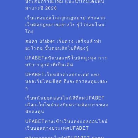
ประสบการณ์ใหม่ แนะนำเกมเดิมพัน
มาแรงปี 2026
เว็บแทงบอลโลกถูกกฎหมาย ต่างจาก
เว็บผิดกฎหมายอย่างไร รู้ไว้ก่อนโดน
โกง
สมัคร ufabet เว็บตรง เสร็จแล้วทำ
อะไรต่อ ขั้นตอนถัดไปที่ต้องรู้
UFABETพนันบอลฟรีโบนัสสูงสุด การ
บริการลูกค้าที่เป็นเลิศ
UFABETเว็บหลักต่างประเทศ แทง
บอลเว็บไหนดีสุด ถึงจะควรลงทุนเยอะ
ๆ
เว็บพนันบอลออนไลน์ดีที่สุดUFABET
เลือกเว็บไซต์รองรับความต้องการของ
นักลงทุน
UFABETทางเข้าเว็บแทงบอลออนไลน์
เว็บบอลต่างประเทศUFABET
พนันบอลออนไลน์ฟรีUFABET ความ