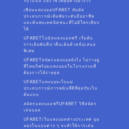
รับโบนัส และใช้ให้คุ้มค่าอย่างไร
เซียนแทงบอลUFABET สัมผัส
ประสบการณ์เดิมพันระดับมืออาชีพ
และค้นพบเทคนิคชนะที่ไม่มีใครเทียบ
ได้
UFABETโบนัสแทงบอลฟรี เริ่มต้น
การเดิมพันที่น่าตื่นเต้นด้วยข้อเสนอ
พิเศษ
UFABETสมัครแทงบอลยังไง ไม่ว่าอยู่
ที่ไหนก็พร้อมแทงบอลในโปรแกรมที่
ต้องการได้ง่ายสุด
UFABETแทงบอลเว็บแม่
ประสบการณ์การพนันที่ดีที่สุดกับเว็บ
ต้นแบบ
สมัครแทงบอลฟรีUFABET วิธีสมัคร
เล่นบอล
UFABETเว็บแทงบอลต่างประเทศ มุม
มองในแบบต่าง ๆ จะทำให้การเล่น