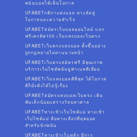
พนันบอลได้เห็นโอกาส
UFABETกติกาแทงบอล ทางลัดสู่
โอกาสและความสำเร็จ
UFABETสมัครเว็บบอลออนไลน์ แจก
ฟรีเครดิต100 เว็บแทงบอลเว็บตรง
UFABETเว็บตรงแทงบอล ตั้งขึ้นอย่าง
ถูกกฎหมายไม่ผ่านนายหน้า
UFABETเว็บตรงสมัครฟรี มีคุณภาพ
บริการเว็บไซต์พนันยูฟ่าเบทดีเยี่ยม
UFABETเว็บแทงบอลดีที่สุด ได้โอกาส
ดีก็มั่งคั่งได้ไม่รู้เรื่อง
UFABETสมัครแทงบอลเว็บตรง เดิม
พันเล็กน้อยแต่รางวัลมหาศาล
UFABETทางเข้าเว็บไซต์แม่ ทางเข้า
เว็บไซต์แม่ คือทางเลือกที่สุดยอด
สำหรับนักพนัน
UFABETทางเข้าเว็บหลัก มีการ