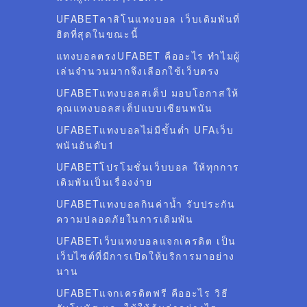
UFABETคาสิโนแทงบอล เว็บเดิมพันที่
ฮิตที่สุดในขณะนี้
แทงบอลตรงUFABET คืออะไร ทำไมผู้
เล่นจำนวนมากจึงเลือกใช้เว็บตรง
UFABETแทงบอลสเต็ป มอบโอกาสให้
คุณแทงบอลสเต็ปแบบเซียนพนัน
UFABETแทงบอลไม่มีขั้นต่ำ UFAเว็บ
พนันอันดับ1
UFABETโปรโมชั่นเว็บบอล ให้ทุกการ
เดิมพันเป็นเรื่องง่าย
UFABETแทงบอลกินค่าน้ำ รับประกัน
ความปลอดภัยในการเดิมพัน
UFABETเว็บแทงบอลแจกเครดิต เป็น
เว็บไซต์ที่มีการเปิดให้บริการมาอย่าง
นาน
UFABETแจกเครดิตฟรี คืออะไร วิธี