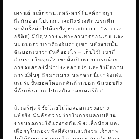
เทรนต์ อเล็กซานเดอร์-อาร์โนลด์อาจถูก
กีดกันออกไปจนกว่าจะถึงช่วงพักเบรกทีม
ชาติครั้งต่อไปด้วยปัญหา adductor “เขา (เค
อร์ติส) มีปัญหากระเพาะอาหารก่อนเกม และ
หมอบอกว่าเราต้องจับตาดูเขา หลังจากนั้น
ฉันบอกเขาว่ามันคืออะไร – เก็บไว้! เขามี
ส่วนร่วมในทุกสิ่ง เขาตั้งเป้าหมายแรกด้วย
การจบสกอร์ที่น่าประหลาดใจ และยังมีสถาน
การณ์อื่นๆ อีกมากมาย นอกจากนี้เขายังเล่น
เกมรับชั้นยอดโดยกดดันด้านบอด ฉันชอบสิ่ง
ที่ฉันเห็นมาก ไปต่อกันเถอะเคอร์ติส”
ลิเวอร์พูลมีชัยโดยไม่ต้องออกแรงอย่าง
แท้จริง นั่นคือความง่ายในการแลกเปลี่ยน
จ่ายบอลภายใต้แรงกดดันเพียงเล็กน้อย และ
เลือกรูในกองหลังที่ลังเลและกังวล เจ้าภาพ
ไม่ได้รับการช่วยเหลือจากการสูญเสีย Pepe