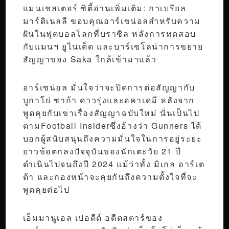
แมนเชสเตอร์ ซิตี้อ่านเพิ่มเติม: กาเบรียล
มาร์ติเนลลี ขอบคุณอาร์เซน่อลสำหรับความ
ฝันในฟุตบอลโลกที่บราซิล หลังการทดสอบ
กับแมนฯ ยูไนเต็ด และบาร์เซโลน่าการขยาย
สัญญาของ Saka ใกล้เข้ามาแล้ว
อาร์เซน่อล มั่นใจว่าจะปิดการต่อสัญญากับ
บูกาโย่ ซาก้า ดาวรุ่งและอคาเดมี หลังจาก
พูดคุยกับเขาเรื่องสัญญาฉบับใหม่ นั่นเป็นไป
ตามFootball Insiderซึ่งอ้างว่า Gunners ได้
บอกผู้สนับสนุนถึงความมั่นใจในการอยู่ระยะ
ยาวข้อตกลงปัจจุบันของนักเตะวัย 21 ปี
ดำเนินไปจนถึงปี 2024 แม้ว่าทั้ง มิเกล อาร์เต
ต้า และกองหน้าจะคุยกันถึงความตั้งใจที่จะ
พูดคุยต่อไป
เอ็มมานูเอล เปอตีต์ อดีตสตาร์ของ