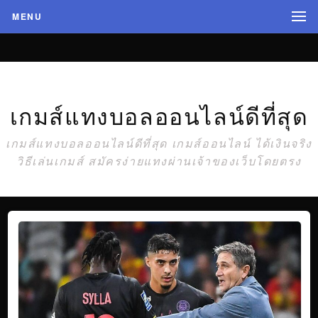
MENU
เกมส์แทงบอลออนไลน์ดีที่สุด
เกมส์แทงบอลออนไลน์ดีที่สุด เกมส์ออนไลน์ ได้เงินจริง
วิธีเล่นเกมส์ สมัครง่ายแทงผ่านเจ้าของเว็บโดยตรง