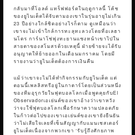
กลับมาที่โอลด์ แทร็ฟฟอร์ดในฤดูกาลนี้ โค้ช
ของยูไนเต็ดได้จับตามองเขาในรุ่นอายุไม่เกิน
23 ปีอย่างใกล้ชิดอย่างไรก็ตาม ดูเหมือนว่า
เขาจะไม่เข้าใกล้การทะลุทะลวงโดยที่อเลฮา
นโดร การ์นาโช่พุ่งทะยานแซงหน้าเขาไปใน
สายตาของสโมสรด้วยเหตุนี้ ฝ่ายซ้ายจะได้รับ
อนุญาตให้ย้ายออกในเดือนมกราคม โดยมี
รายงานว่ายูไนเต็ดต้องการเงินคืน
แม้ว่าเขาจะไม่ได้ทำกิจกรรมกับยูไนเต็ด แต่
ตอนนี้เพลลิสทรีอยู่ในกาตาร์โดยเป็นส่วนหนึ่ง
ของทีมอุรุกวัยในฟุตบอลโลกเมื่อพูดคุยกับEl
Observadorเอเย่นต์ของเขาอ้างว่าเขาหวัง
ว่าจะใช้ฟุตบอลโลกเพื่อรักษาความปลอดภัย
ในก้าวต่อไปของเขาเอเย่นต์ของเขายังยืนยัน
ว่าไม่เสียใจเลยที่เซ็นสัญญากับแมนเชสเตอร์
ยูไนเต็ดเนื่องจากพวกเขา ‘รับรู้ถึงศักยภาพ