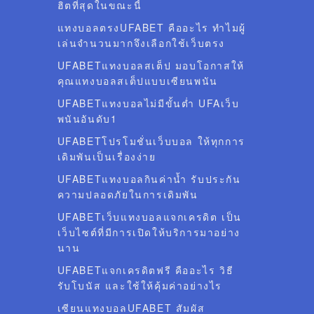
ฮิตที่สุดในขณะนี้
แทงบอลตรงUFABET คืออะไร ทำไมผู้
เล่นจำนวนมากจึงเลือกใช้เว็บตรง
UFABETแทงบอลสเต็ป มอบโอกาสให้
คุณแทงบอลสเต็ปแบบเซียนพนัน
UFABETแทงบอลไม่มีขั้นต่ำ UFAเว็บ
พนันอันดับ1
UFABETโปรโมชั่นเว็บบอล ให้ทุกการ
เดิมพันเป็นเรื่องง่าย
UFABETแทงบอลกินค่าน้ำ รับประกัน
ความปลอดภัยในการเดิมพัน
UFABETเว็บแทงบอลแจกเครดิต เป็น
เว็บไซต์ที่มีการเปิดให้บริการมาอย่าง
นาน
UFABETแจกเครดิตฟรี คืออะไร วิธี
รับโบนัส และใช้ให้คุ้มค่าอย่างไร
เซียนแทงบอลUFABET สัมผัส