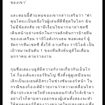
ของเขา’
และตอนนี้ตัวแทนของเขากล่าวเสริมว่า “ฟา
คุนโดจะเป็นหนึ่งในผู้เล่นที่ดีที่สุดในโลก ฉัน
ไม่มีข้อสงสัย เขามีเงื่อนไขมากมาย”เชลซี
เดินหน้าอย่างหนักในการผลักดันการย้ายทีม
ของเอเดรียน ราบิโอต์เกรแฮม พอตเตอร์ ผู้
จัดการทีมเชลซี ตั้งให้ อาเดรียง ราบิโอต์ เป็น
เป้าหมายอันดับ 1 ของทีมสิงห์บลูส์ในเดือน
มกราคม ตามรายงาน
กุนซือเดอะบลูส์มีความกังวลเกี่ยวกับเอ็นโก
โล่ ก็องเต้และจอร์จินโญ่ ซึ่งทั้งคู่ดูเหมือนจะ
เลิกเป็นเอเยนต์อิสระในช่วงซัมเมอร์หน้า ใน
กรณีของก็องเต้มีรายงานว่าความเคลื่อนไหว
ที่น่าประหลาดใจทั่วลอนดอนกำลังใกล้เข้ามา
อย่างไรก็ตามทางออกของผู้เล่นทั้งสองจะทำ
ให้พอตเตอร์มีช่องว่างขนาดใหญ่สองช่องเพื่อ