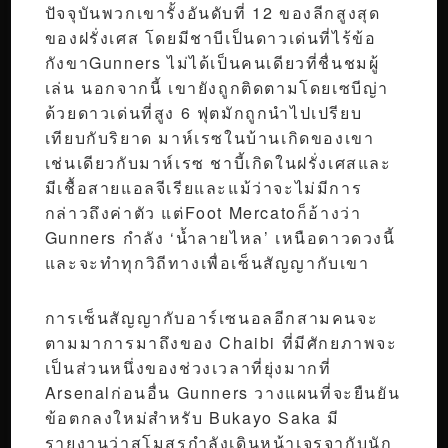
ปัจจุบันพวกเขารั้งอันดับที่ 12 ของลีกสูงสุด
ของฝรั่งเศส โดยมีชาบีเป็นดาวเด่นที่ไร้ข้อ
กังขาGunners ไม่ได้เป็นคนเดียวที่ชื่นชมผู้
เล่น นอกจากนี้ เขายังถูกติดตามโดยเซบีญ่า
ด้วยดาวเด่นที่สูง 6 ฟุตมักถูกนำไปเปรียบ
เทียบกับริยาด มาห์เรซในบ้านเกิดของเขา
เช่นเดียวกับมาห์เรซ ชาบี้เกิดในฝรั่งเศสและ
มีเชื้อสายแอลจีเรียและแม้ว่าจะไม่มีการ
กล่าวถึงค่าตัว แต่Foot Mercatoก็อ้างว่า
Gunners กำลัง ‘น้ำลายไหล’ เหนือดาวดวงนี้
และจะทำทุกวิถีทางเพื่อเซ็นสัญญากับเขา
การเซ็นสัญญากับอาร์เซนอลอีกสามคนจะ
ตามมาการมาถึงของ Chaibi ที่มีศักยภาพจะ
เป็นส่วนหนึ่งของช่วงเวลาที่ยุ่งมากที่
Arsenalก่อนอื่น Gunners วางแผนที่จะยืนยัน
ข้อตกลงใหม่สำหรับ Bukayo Saka มี
รายงานว่าสโมสรกำลังเดินหน้าเจรจากับนัก