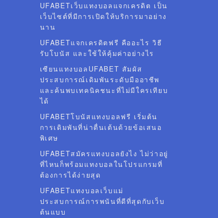
UFABETเว็บแทงบอลแจกเครดิต เป็น
เว็บไซต์ที่มีการเปิดให้บริการมาอย่าง
นาน
UFABETแจกเครดิตฟรี คืออะไร วิธี
รับโบนัส และใช้ให้คุ้มค่าอย่างไร
เซียนแทงบอลUFABET สัมผัส
ประสบการณ์เดิมพันระดับมืออาชีพ
และค้นพบเทคนิคชนะที่ไม่มีใครเทียบ
ได้
UFABETโบนัสแทงบอลฟรี เริ่มต้น
การเดิมพันที่น่าตื่นเต้นด้วยข้อเสนอ
พิเศษ
UFABETสมัครแทงบอลยังไง ไม่ว่าอยู่
ที่ไหนก็พร้อมแทงบอลในโปรแกรมที่
ต้องการได้ง่ายสุด
UFABETแทงบอลเว็บแม่
ประสบการณ์การพนันที่ดีที่สุดกับเว็บ
ต้นแบบ