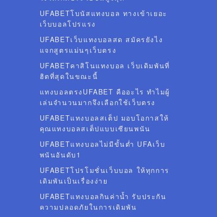
UFABETโบนัสแทงบอล ทางเข้าเยอะ
เว็บบอลโปรแรง
UFABETเว็บแทงบอลสด สมัครยังไง
แจกสูตรแม่นๆเว็บตรง
UFABETคาสิโนแทงบอล เว็บเดิมพันที่
ฮิตที่สุดในขณะนี้
แทงบอลตรงUFABET คืออะไร ทำไมผู้
เล่นจำนวนมากจึงเลือกใช้เว็บตรง
UFABETแทงบอลสเต็ป มอบโอกาสให้
คุณแทงบอลสเต็ปแบบเซียนพนัน
UFABETแทงบอลไม่มีขั้นต่ำ UFAเว็บ
พนันอันดับ1
UFABETโปรโมชั่นเว็บบอล ให้ทุกการ
เดิมพันเป็นเรื่องง่าย
UFABETแทงบอลกินค่าน้ำ รับประกัน
ความปลอดภัยในการเดิมพัน