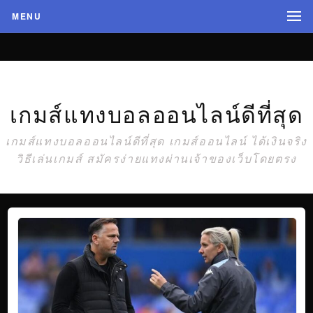
MENU
เกมส์แทงบอลออนไลน์ดีที่สุด
เกมส์แทงบอลออนไลน์ดีที่สุด เกมส์ออนไลน์ ได้เงินจริง
วิธีเล่นเกมส์ สมัครง่ายแทงผ่านเจ้าของเว็บโดยตรง