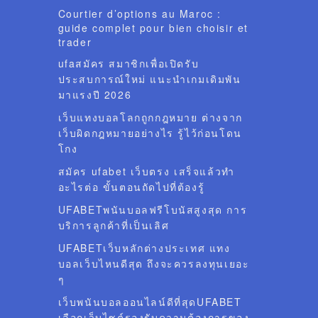
Courtier d’options au Maroc :
guide complet pour bien choisir et
trader
ufaสมัคร สมาชิกเพื่อเปิดรับ
ประสบการณ์ใหม่ แนะนำเกมเดิมพัน
มาแรงปี 2026
เว็บแทงบอลโลกถูกกฎหมาย ต่างจาก
เว็บผิดกฎหมายอย่างไร รู้ไว้ก่อนโดน
โกง
สมัคร ufabet เว็บตรง เสร็จแล้วทำ
อะไรต่อ ขั้นตอนถัดไปที่ต้องรู้
UFABETพนันบอลฟรีโบนัสสูงสุด การ
บริการลูกค้าที่เป็นเลิศ
UFABETเว็บหลักต่างประเทศ แทง
บอลเว็บไหนดีสุด ถึงจะควรลงทุนเยอะ
ๆ
เว็บพนันบอลออนไลน์ดีที่สุดUFABET
เลือกเว็บไซต์รองรับความต้องการของ