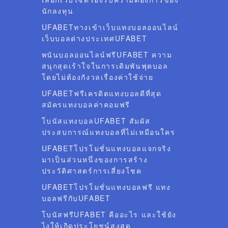
นักลงทุน
UFABETทางเข้าเว็บแทงบอลออนไลน์
เว็บบอลต่างประเทศUFABET
พนันบอลออนไลน์ฟรีUFABET ความ
สนุกสุดเร้าใจในการเดิมพันฟุตบอล
โดยไม่ต้องกังวลเรื่องค่าใช้จ่าย
UFABETฟรีเครดิตแทงบอลดีที่สุด
สมัครแทงบอลค่าคอมฟรี
โบนัสแทงบอลUFABET สัมผัส
ประสบการณ์แทงบอลที่ไม่เหมือนใคร
UFABETโปรโมชั่นแทงบอลแจกจริง
มาเป็นส่วนหนึ่งของการสร้าง
ประวัติศาสตร์การเสี่ยงโชค
UFABETโปรโมชั่นแทงบอลฟรี แทง
บอลฟรีกับUFABET
โบนัสฟรีUFABET คืออะไร และใช้ยัง
ไงให้เกิดประโยชน์สูงสุด