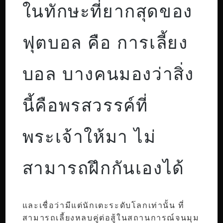
ในทักษะที่ยากสุดของ
ฟุตบอล คือ การเลี้ยง
บอล บางคนมองว่าสิ่ง
นี้คือพรสวรรค์ที่
พระเจ้าให้มา ไม่
สามารถฝึกกันเองได้
และเชื่อว่ามีแต่นักเตะระดับโลกเท่านั้น ที่
สามารถเลี้ยงหลบคู่ต่อสู้ในสถานการณ์จนมุม