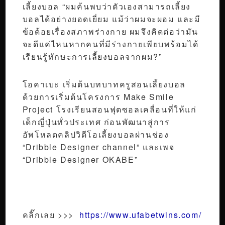
เลี้ยงบอล “ผมค้นพบว่าตัวเองสามารถเลี้ยง
บอลได้อย่างยอดเยี่ยม แม้ว่าผมจะผอม และมี
ข้อด้อยเรื่องสภาพร่างกาย ผมจึงคิดต่อว่ามัน
จะดีแค่ไหนหากคนที่มีร่างกายเพียบพร้อมได้
เรียนรู้ทักษะการเลี้ยงบอลจากผม?”
โอคาเบะ เริ่มต้นบทบาทครูสอนเลี้ยงบอล
ด้วยการเริ่มต้นโครงการ Make Smile
Project โรงเรียนสอนฟุตซอลเคลื่อนที่ให้แก่
เด็กญี่ปุ่นทั่วประเทศ ก่อนพัฒนาสู่การ
อัพโหลดคลิปวิดีโอเลี้ยงบอลผ่านช่อง
“Dribble Designer channel” และเพจ
“Dribble Designer OKABE”
คลิ๊กเลย >>>
https://www.ufabetwins.com/