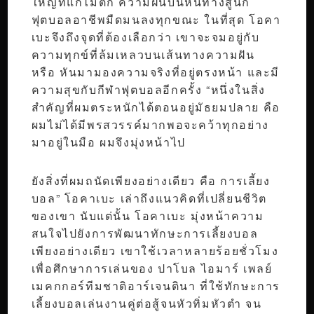
ใหญ่ที่แก้ไม่ตก ความฝันบนหนทางสู่นัก
ฟุตบอลอาชีพมืดมนลงทุกขณะ ในที่สุด โอคา
เบะจึงถึงจุดที่ต้องเลือกว่า เขาจะจมอยู่กับ
ความทุกข์ที่ล้มเหลวบนเส้นทางความฝัน
หรือ หันมามองความจริงที่อยู่ตรงหน้า และมี
ความสุขกับกีฬาฟุตบอลอีกครั้ง “หนึ่งในสิ่ง
สำคัญที่ผมตระหนักได้ตอนอยู่มัธยมปลาย คือ
ผมไม่ได้มีพรสวรรค์มากพอจะคว้าทุกอย่าง
มาอยู่ในมือ ผมจึงมุ่งหน้าไป
ยังสิ่งที่ผมถนัดเพียงอย่างเดียว คือ การเลี้ยง
บอล” โอคาเบะ เล่าถึงแนวคิดที่เปลี่ยนชีวิต
ของเขา นับแต่นั้น โอคาเบะ มุ่งหน้าความ
สนใจไปยังการพัฒนาทักษะการเลี้ยงบอล
เพียงอย่างเดียว เขาใช้เวลาหลายร้อยชั่วโมง
เพื่อศึกษาการเล่นของ ปาโบล ไอมาร์ เพลย์
เมคกกอร์ทีมชาติอาร์เจนตินา ที่ใช้ทักษะการ
เลี้ยงบอลเล่นงานคู่ต่อสู้จนหัวทิ่มหัวตำ จน