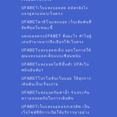
UFABETเว็บแทงบอลสด สมัครยังไง
แจกสูตรแม่นๆเว็บตรง
UFABETคาสิโนแทงบอล เว็บเดิมพันที่
ฮิตที่สุดในขณะนี้
แทงบอลตรงUFABET คืออะไร ทำไมผู้
เล่นจำนวนมากจึงเลือกใช้เว็บตรง
UFABETแทงบอลสเต็ป มอบโอกาสให้
คุณแทงบอลสเต็ปแบบเซียนพนัน
UFABETแทงบอลไม่มีขั้นต่ำ UFAเว็บ
พนันอันดับ1
UFABETโปรโมชั่นเว็บบอล ให้ทุกการ
เดิมพันเป็นเรื่องง่าย
UFABETแทงบอลกินค่าน้ำ รับประกัน
ความปลอดภัยในการเดิมพัน
UFABETเว็บแทงบอลแจกเครดิต เป็น
เว็บไซต์ที่มีการเปิดให้บริการมาอย่าง