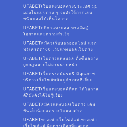
UFABETเว็บแทงบอลต่างประเทศ มุม
มองในแบบต่าง ๆ จะทำให้การเล่น
พนันบอลได้เห็นโอกาส
UFABETกติกาแทงบอล ทางลัดสู่
โอกาสและความสำเร็จ
UFABETสมัครเว็บบอลออนไลน์ แจก
ฟรีเครดิต100 เว็บแทงบอลเว็บตรง
UFABETเว็บตรงแทงบอล ตั้งขึ้นอย่าง
ถูกกฎหมายไม่ผ่านนายหน้า
UFABETเว็บตรงสมัครฟรี มีคุณภาพ
บริการเว็บไซต์พนันยูฟ่าเบทดีเยี่ยม
UFABETเว็บแทงบอลดีที่สุด ได้โอกาส
ดีก็มั่งคั่งได้ไม่รู้เรื่อง
UFABETสมัครแทงบอลเว็บตรง เดิม
พันเล็กน้อยแต่รางวัลมหาศาล
UFABETทางเข้าเว็บไซต์แม่ ทางเข้า
เว็บไซต์แม่ คือทางเลือกที่สุดยอด