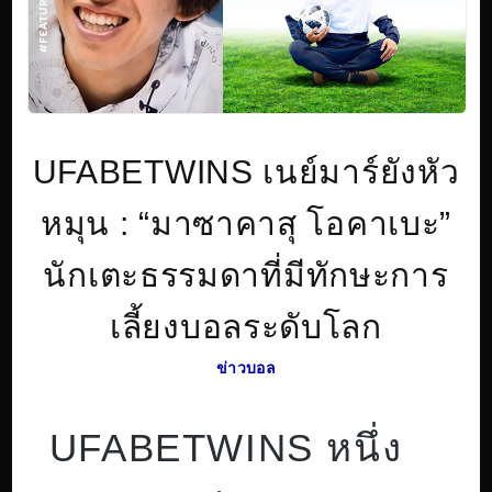
UFABETWINS เนย์มาร์ยังหัว
หมุน : “มาซาคาสุ โอคาเบะ”
นักเตะธรรมดาที่มีทักษะการ
เลี้ยงบอลระดับโลก
ข่าวบอล
UFABETWINS หนึ่ง