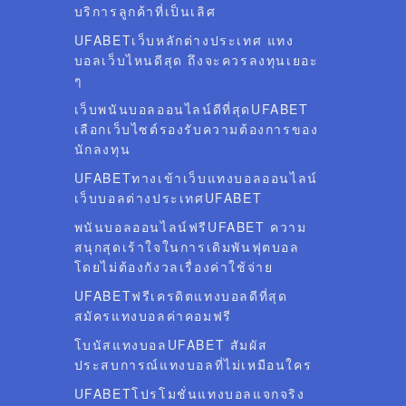
บริการลูกค้าที่เป็นเลิศ
UFABETเว็บหลักต่างประเทศ แทง
บอลเว็บไหนดีสุด ถึงจะควรลงทุนเยอะ
ๆ
เว็บพนันบอลออนไลน์ดีที่สุดUFABET
เลือกเว็บไซต์รองรับความต้องการของ
นักลงทุน
UFABETทางเข้าเว็บแทงบอลออนไลน์
เว็บบอลต่างประเทศUFABET
พนันบอลออนไลน์ฟรีUFABET ความ
สนุกสุดเร้าใจในการเดิมพันฟุตบอล
โดยไม่ต้องกังวลเรื่องค่าใช้จ่าย
UFABETฟรีเครดิตแทงบอลดีที่สุด
สมัครแทงบอลค่าคอมฟรี
โบนัสแทงบอลUFABET สัมผัส
ประสบการณ์แทงบอลที่ไม่เหมือนใคร
UFABETโปรโมชั่นแทงบอลแจกจริง