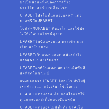
มาเป็นส่วนหนึ่งของการสร้าง
ประวัติศาสตร์การเสี่ยงโชค
UFABETโปรโมชั่นแทงบอลฟรี แทง
บอลฟรีกับUFABET
โบนัสฟรีUFABET คืออะไร และใช้ยัง
ไงให้เกิดประโยชน์สูงสุด
UFABETโบนัสแทงบอล ทางเข้าเยอะ
เว็บบอลโปรแรง
UFABETเว็บแทงบอลสด สมัครยังไง
แจกสูตรแม่นๆเว็บตรง
UFABETคาสิโนแทงบอล เว็บเดิมพันที่
ฮิตที่สุดในขณะนี้
แทงบอลตรงUFABET คืออะไร ทำไมผู้
เล่นจำนวนมากจึงเลือกใช้เว็บตรง
UFABETแทงบอลสเต็ป มอบโอกาสให้
คุณแทงบอลสเต็ปแบบเซียนพนัน
UFABETแทงบอลไม่มีขั้นต่ำ UFAเว็บ