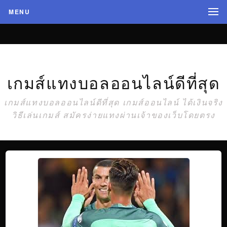
MENU
เกมส์แทงบอลออนไลน์ดีที่สุด
เกมส์แทงบอลออนไลน์ดีที่สุด เกมส์ออนไลน์ ได้เงินจริง
วิธีเล่นเกมส์ สมัครง่ายแทงผ่านเจ้าของเว็บโดยตรง