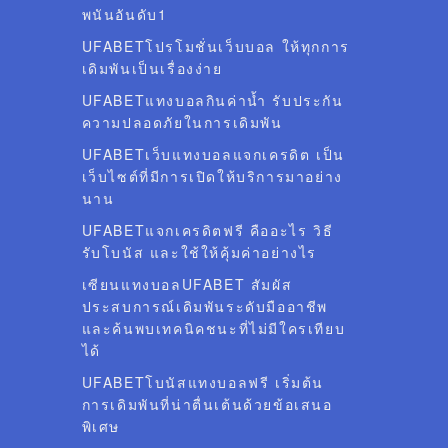
พนันอันดับ1
UFABETโปรโมชั่นเว็บบอล ให้ทุกการ
เดิมพันเป็นเรื่องง่าย
UFABETแทงบอลกินค่าน้ำ รับประกัน
ความปลอดภัยในการเดิมพัน
UFABETเว็บแทงบอลแจกเครดิต เป็น
เว็บไซต์ที่มีการเปิดให้บริการมาอย่าง
นาน
UFABETแจกเครดิตฟรี คืออะไร วิธี
รับโบนัส และใช้ให้คุ้มค่าอย่างไร
เซียนแทงบอลUFABET สัมผัส
ประสบการณ์เดิมพันระดับมืออาชีพ
และค้นพบเทคนิคชนะที่ไม่มีใครเทียบ
ได้
UFABETโบนัสแทงบอลฟรี เริ่มต้น
การเดิมพันที่น่าตื่นเต้นด้วยข้อเสนอ
พิเศษ