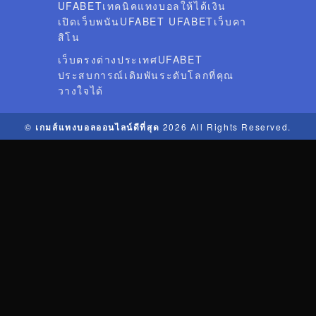
UFABETเทคนิคแทงบอลให้ได้เงิน
เปิดเว็บพนันUFABET UFABETเว็บคา
สิโน
เว็บตรงต่างประเทศUFABET
ประสบการณ์เดิมพันระดับโลกที่คุณ
วางใจได้
©
เกมส์แทงบอลออนไลน์ดีที่สุด
2026 All Rights Reserved.