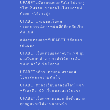
UFABETสมัครแทงบอลยังไง ไม่ว่าอยู่
ที่ไหนก็พร้อมแทงบอลในโปรแกรมที่
ต้องการได้ง่ายสุด
UFABETแทงบอลเว็บแม่
ประสบการณ์การพนันที่ดีที่สุดกับเว็บ
ต้นแบบ
สมัครแทงบอลฟรีUFABET วิธีสมัคร
เล่นบอล
UFABETเว็บแทงบอลต่างประเทศ มุม
มองในแบบต่าง ๆ จะทำให้การเล่น
พนันบอลได้เห็นโอกาส
UFABETกติกาแทงบอล ทางลัดสู่
โอกาสและความสำเร็จ
UFABETสมัครเว็บบอลออนไลน์ แจก
ฟรีเครดิต100 เว็บแทงบอลเว็บตรง
UFABETเว็บตรงแทงบอล ตั้งขึ้นอย่าง
ถูกกฎหมายไม่ผ่านนายหน้า