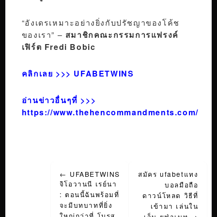
“อังเดรเหมาะอย่างยิ่งกับปรัชญาของโค้ช
ของเรา” –
สมาชิกคณะกรรมการแฟรงค์
เฟิร์ต Fredi Bobic
คลิกเลย >>>
UFABETWINS
อ่านข่าวอื่นๆที่ >>>
https://www.thehencommandments.com/
Post
←
UFABETWINS
สมัคร ufabetแทง
navigation
จิโอวานนี เรย์นา
บอลมือถือ
: ตอนนี้ฉันพร้อมที่
ดาวน์โหลด วิธีที่
จะมีบทบาทที่ยิ่ง
เข้ามา เล่นใน
ใหญ่กว่าที่ โบรุส
เว็บ ยูฟ่าเบท
→