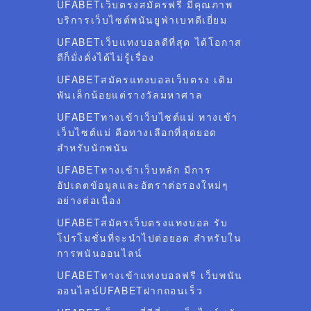
UFABETเว็บตรงสมัครฟรี มีคุณภาพ
บริการเว็บไซต์พนันยูฟ่าเบทดีเยี่ยม
UFABETเว็บแทงบอลดีที่สุด ได้โอกาส
ดีก็มั่งคั่งได้ไม่รู้เรื่อง
UFABETสมัครแทงบอลเว็บตรง เดิม
พันเล็กน้อยแต่รางวัลมหาศาล
UFABETทางเข้าเว็บไซต์แม่ ทางเข้า
เว็บไซต์แม่ คือทางเลือกที่สุดยอด
สำหรับนักพนัน
UFABETทางเข้าเว็บหลัก มีการ
อัปเดตข้อมูลและอัตราต่อรองใหม่ๆ
อย่างต่อเนื่อง
UFABETสมัครเว็บตรงแทงบอล รับ
โปรโมชั่นที่จะนำไปต่อยอด สำหรับใน
การพนันออนไลน์
UFABETทางเข้าแทงบอลฟรี เว็บพนัน
ออนไลน์UFABETฝากถอนเร็ว