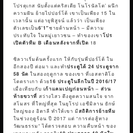
โปรตุเกส นับตั้งแต่คริสเตีย โนโรนัลโด’ ผนึก
ความฝัน ย้ายไปปอร์โต้ เขาเป็นเพียง 15 ใน
เวลานั้น แต่อายุพิสูจน์ แล้วว่า เป็นเพียง
ตัวเลขเป็น
6’1″
ชายด้านหน้า – มีความ
ประทับใจ ในหมู่เยาวชน – ทำของเขา
โปร
เปิดตัวทีม B เดือนหลังจากที่เปิด
18
ซิลวาเริ่มต้นครั้งแรก ให้กับรุ่นพี่ปอร์โต้ ใน
อีกสองปี ต่อมา และทำ
ประตูได้ 24 ประตูจาก
58 นัด
ในสองฤดูกาล ของเขา ที่เอสตาดิโอ
โดดราเกา ด้วย
16 ประตูในลีกในปี 2016/17
เมื่อเทียบกับ
เก้าแคมเปญก่อนหน้า
–
ส่วน
ท้ายขวาที่
สว่างไสว ดึงดูดความสนใจ จาก
สโมสร ที่ใหญ่ที่สุด ในยุโรป เอซีมิลาน ยักษ์
ใหญ่ของ อิตาลี ทำให้เขา มี
สถิติการย้ายทีม
ในช่วงฤดูร้อน ปี 2017 แต่ “การต่อสู้ทาง
วัฒนธรรม” ได้ตรวจสอบ ความคืบหน้า ของ