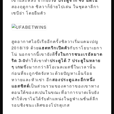
เขาและหลัง จากยิง
10 ประตูจาก 40 นัดใน
สองฤดูกาล ซิลวาก็ย้ายไปเล่น ในชุดลาลีกา
เซบีย่า โดยยืมตัว
สูดอากาศไอบีเรียอีกครั้งซิลวาเริ่มแคมเปญ
2018/19 ด้วย
แฮตทริกเปิดตัว
กับราโยบาเยกา
โน่ นอกจากนี้เขายังตี
รั้งในการชนะเรอัลมาด
ริด 3-0
ทำให้เขาทำ
ประตูได้ 7 ประตูในหลาย
ๆ เกม
ซึ่งมากกว่าลิโอเนลเมสซี่ในเวลานั้น
ก่อนที่จะถูกขัดจังหวะด้วยปัญหาเอ็นร้อย
หวายและหัวเข่า อีก
สองประตูและอีกหนึ่ง
แอสซิสต์
เป็นส่วนรวมของคาถาของเขาทาง
ตอนใต้ของสเปนในขณะที่อาการบาดเจ็บยัง
ทำให้เขาไม่ได้รับตำแหน่งในยูฟ่าเนชั่นส์ลีก
รอบชิงชนะเลิศของโปรตุเกส