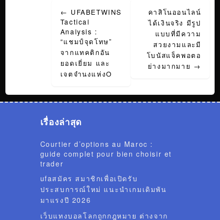
←
UFABETWINS
คาสิโนออนไลน์
navigation
Tactical
ได้เงินจริง มีรูป
Analysis :
แบบที่มีความ
“แชมป์จุดโทษ”
สวยงามและมี
จากแทคติกอัน
โบนัสแจ็คพอตอ
ยอดเยี่ยม และ
ย่างมากมาย
→
เจตจำนงแห่งO
เรื่องล่าสุด
Courtier d’options au Maroc :
guide complet pour bien choisir et
trader
ufaสมัคร สมาชิกเพื่อเปิดรับ
ประสบการณ์ใหม่ แนะนำเกมเดิมพัน
มาแรงปี 2026
เว็บแทงบอลโลกถูกกฎหมาย ต่างจาก