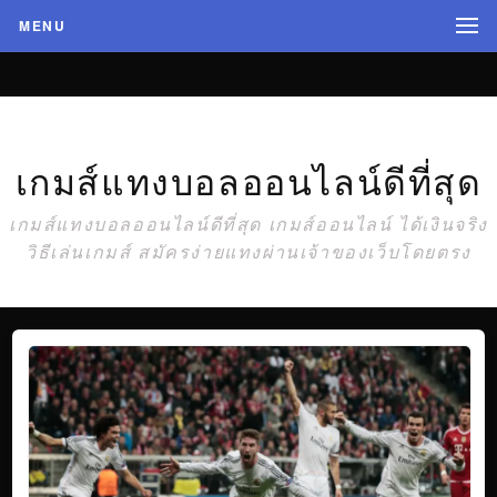
MENU
เกมส์แทงบอลออนไลน์ดีที่สุด
เกมส์แทงบอลออนไลน์ดีที่สุด เกมส์ออนไลน์ ได้เงินจริง
วิธีเล่นเกมส์ สมัครง่ายแทงผ่านเจ้าของเว็บโดยตรง