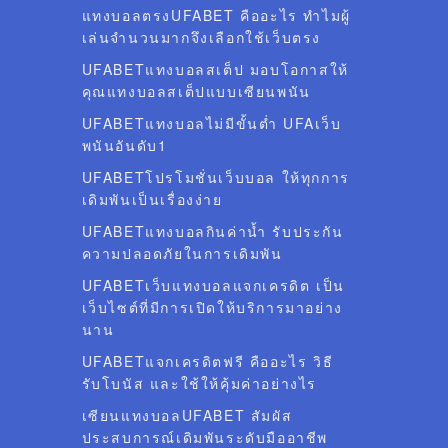
แทงบอลตรงUFABET คืออะไร ทำไมผู้
เล่นจำนวนมากจึงเลือกใช้เว็บตรง
UFABETแทงบอลสเต็ป มอบโอกาสให้
คุณแทงบอลสเต็ปแบบเซียนพนัน
UFABETแทงบอลไม่มีขั้นต่ำ UFAเว็บ
พนันอันดับ1
UFABETโปรโมชั่นเว็บบอล ให้ทุกการ
เดิมพันเป็นเรื่องง่าย
UFABETแทงบอลกินค่าน้ำ รับประกัน
ความปลอดภัยในการเดิมพัน
UFABETเว็บแทงบอลแจกเครดิต เป็น
เว็บไซต์ที่มีการเปิดให้บริการมาอย่าง
นาน
UFABETแจกเครดิตฟรี คืออะไร วิธี
รับโบนัส และใช้ให้คุ้มค่าอย่างไร
เซียนแทงบอลUFABET สัมผัส
ประสบการณ์เดิมพันระดับมืออาชีพ