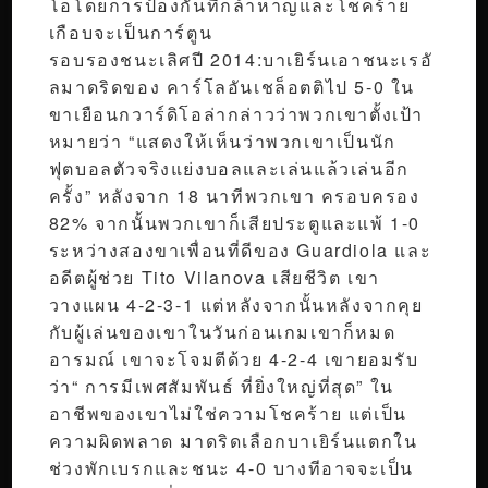
โอโดยการป้องกันที่กล้าหาญและโชคร้าย
เกือบจะเป็นการ์ตูน
รอบรองชนะเลิศปี 2014:บาเยิร์นเอาชนะเรอั
ลมาดริดของ คาร์โลอันเชล็อตติไป 5-0 ใน
ขาเยือนกวาร์ดิโอล่ากล่าวว่าพวกเขาตั้งเป้า
หมายว่า “แสดงให้เห็นว่าพวกเขาเป็นนัก
ฟุตบอลตัวจริงแย่งบอลและเล่นแล้วเล่นอีก
ครั้ง” หลังจาก 18 นาทีพวกเขา ครอบครอง
82% จากนั้นพวกเขาก็เสียประตูและแพ้ 1-0
ระหว่างสองขาเพื่อนที่ดีของ Guardiola และ
อดีตผู้ช่วย Tito Vilanova เสียชีวิต เขา
วางแผน 4-2-3-1 แต่หลังจากนั้นหลังจากคุย
กับผู้เล่นของเขาในวันก่อนเกมเขาก็หมด
อารมณ์ เขาจะโจมตีด้วย 4-2-4 เขายอมรับ
ว่า“ การมีเพศสัมพันธ์ ที่ยิ่งใหญ่ที่สุด” ใน
อาชีพของเขาไม่ใช่ความโชคร้าย แต่เป็น
ความผิดพลาด มาดริดเลือกบาเยิร์นแตกใน
ช่วงพักเบรกและชนะ 4-0 บางทีอาจจะเป็น