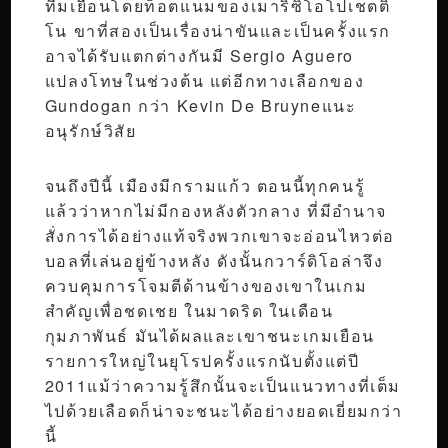
ทีมเยือนโดยท็อตแนมของเมาริซิโอโปเชตติ
โน ขาที่สองเป็นเรื่องน่าขันและเป็นครั้งแรก
อาจได้รับแตกต่างกันมี Sergio Aguero
แปลงโทษในช่วงต้น แต่อีกทางเลือกของ
Gundogan กว่า Kevin De Bruyneแนะ
อนุรักษ์วิสัย
จนถึงปีนี้ เมืองมีกรามแก้ว ตอนนี้ทุกคนรู้
แล้วว่าหากไม่มีกองหลังตัวกลาง ที่มีอำนาจ
สั่งการได้อย่างแท้จริงพวกเขาจะอ่อนไหวต่อ
บอลที่เล่นอยู่ข้างหลัง ดังนั้นกวาร์ดิโอล่าจึง
ควบคุมการโจมตีด้านข้างของเขาในเกม
สำคัญเพื่อชดเชย ในมาดริด ในเดือน
กุมภาพันธ์ มันได้ผลและเขาชนะเกมเยือน
รายการใหญ่ในยุโรปครั้งแรกนับตั้งแต่ปี
2011แม้ว่าความรู้สึกนั้นจะเป็นแนวทางที่เต็ม
ไปด้วยเลือดก็น่าจะชนะได้อย่างยอดเยี่ยมกว่า
นี้