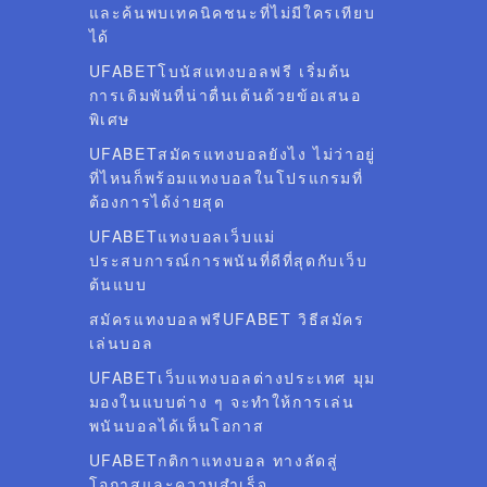
และค้นพบเทคนิคชนะที่ไม่มีใครเทียบ
ได้
UFABETโบนัสแทงบอลฟรี เริ่มต้น
การเดิมพันที่น่าตื่นเต้นด้วยข้อเสนอ
พิเศษ
UFABETสมัครแทงบอลยังไง ไม่ว่าอยู่
ที่ไหนก็พร้อมแทงบอลในโปรแกรมที่
ต้องการได้ง่ายสุด
UFABETแทงบอลเว็บแม่
ประสบการณ์การพนันที่ดีที่สุดกับเว็บ
ต้นแบบ
สมัครแทงบอลฟรีUFABET วิธีสมัคร
เล่นบอล
UFABETเว็บแทงบอลต่างประเทศ มุม
มองในแบบต่าง ๆ จะทำให้การเล่น
พนันบอลได้เห็นโอกาส
UFABETกติกาแทงบอล ทางลัดสู่
โอกาสและความสำเร็จ