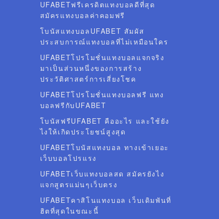
UFABETฟรีเครดิตแทงบอลดีที่สุด
สมัครแทงบอลค่าคอมฟรี
โบนัสแทงบอลUFABET สัมผัส
ประสบการณ์แทงบอลที่ไม่เหมือนใคร
UFABETโปรโมชั่นแทงบอลแจกจริง
มาเป็นส่วนหนึ่งของการสร้าง
ประวัติศาสตร์การเสี่ยงโชค
UFABETโปรโมชั่นแทงบอลฟรี แทง
บอลฟรีกับUFABET
โบนัสฟรีUFABET คืออะไร และใช้ยัง
ไงให้เกิดประโยชน์สูงสุด
UFABETโบนัสแทงบอล ทางเข้าเยอะ
เว็บบอลโปรแรง
UFABETเว็บแทงบอลสด สมัครยังไง
แจกสูตรแม่นๆเว็บตรง
UFABETคาสิโนแทงบอล เว็บเดิมพันที่
ฮิตที่สุดในขณะนี้