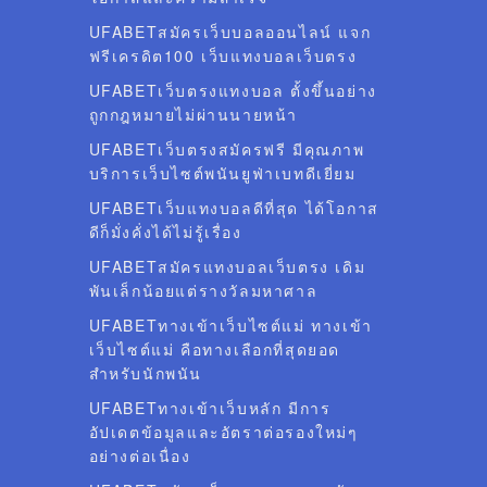
UFABETสมัครเว็บบอลออนไลน์ แจก
ฟรีเครดิต100 เว็บแทงบอลเว็บตรง
UFABETเว็บตรงแทงบอล ตั้งขึ้นอย่าง
ถูกกฎหมายไม่ผ่านนายหน้า
UFABETเว็บตรงสมัครฟรี มีคุณภาพ
บริการเว็บไซต์พนันยูฟ่าเบทดีเยี่ยม
UFABETเว็บแทงบอลดีที่สุด ได้โอกาส
ดีก็มั่งคั่งได้ไม่รู้เรื่อง
UFABETสมัครแทงบอลเว็บตรง เดิม
พันเล็กน้อยแต่รางวัลมหาศาล
UFABETทางเข้าเว็บไซต์แม่ ทางเข้า
เว็บไซต์แม่ คือทางเลือกที่สุดยอด
สำหรับนักพนัน
UFABETทางเข้าเว็บหลัก มีการ
อัปเดตข้อมูลและอัตราต่อรองใหม่ๆ
อย่างต่อเนื่อง