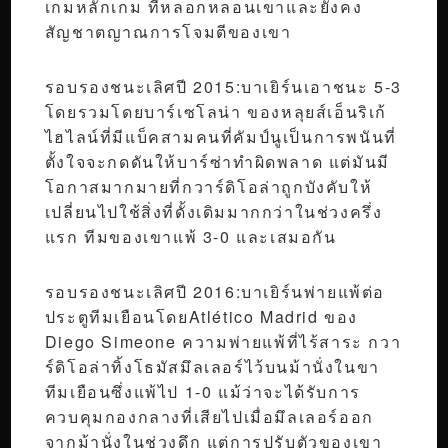
เกมหลักเกม ที่หลอกหลอนเขาและยังคง
สัญชาตญาณการโจมตีของเขา
รอบรองชนะเลิศปี 2015:บาเยิร์นเอาชนะ 5-3
โดยรวมโดยบาร์เซโลน่า ของหลุยส์เอ็นริเก้
ไฮไลน์ที่มีแบ็คสามคนที่คัมป์นูเป็นการพนันที่
ตั้งใจจะกดดันให้บาร์ซ่าทำผิดพลาด แต่มันมี
โอกาสมากมายที่กวาร์ดิโอล่าถูกบังคับให้
เปลี่ยนไปใช้สิ่งที่ดั้งเดิมมากกว่าในช่วงครึ่ง
แรก ทีมของเขาแพ้ 3-0 และเสมอกัน
รอบรองชนะเลิศปี 2016:บาเยิร์นพ่ายแพ้ต่อ
ประตูทีมเยือนโดยAtlético Madrid ของ
Diego Simeone ความพ่ายแพ้ที่ไร้สาระ กวา
ร์ดิโอล่าทิ้งโธมัสมึลเลอร์ไว้บนม้านั่งในขา
ทีมเยือนซึ่งแพ้ไป 1-0 แม้ว่าจะได้รับการ
ควบคุมกองกลางที่เสียไปเมื่อมึลเลอร์ออก
จากม้านั่งในช่วงดึก แต่การปรับตัวของเขา