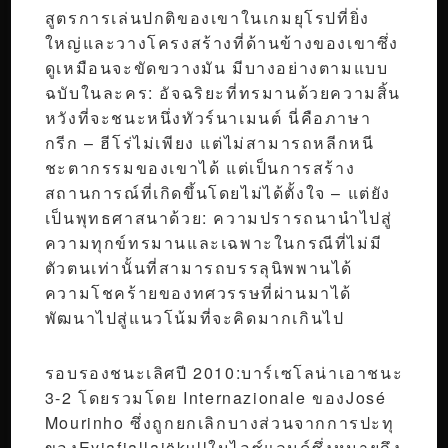
สูตรการเล่นปกติของเขาในเกมยุโรปที่ยิ่ง
ใหญ่และวางโครงสร้างที่ด้านข้างของเขาซึ่ง
ดูเหมือนจะขัดขวางมัน มีบางอย่างตามแบบ
ฉบับในละคร: อัจฉริยะที่ทรมานด้วยความสิ้น
หวังที่จะชนะหนึ่งทัวร์นาเมนต์ นี่คือภาษา
กรีก – ฮีโร่ไม่เพียง แต่ไม่สามารถหลีกหนี
ชะตากรรมของเขาได้ แต่เป็นการสร้าง
สถานการณ์ที่เกิดขึ้นโดยไม่ได้ตั้งใจ – แต่ยัง
เป็นพุทธศาสนาด้วย: ความปรารถนานำไปสู่
ความทุกข์ทรมานและเฉพาะในกรณีที่ไม่มี
ตัวตนเท่านั้นที่สามารถบรรลุนิพพานได้
ความโชคร้ายของทศวรรษที่ผ่านมาได้
พัฒนาไปสู่แนวโน้มที่จะคิดมากเกินไป
รอบรองชนะเลิศปี 2010:บาร์เซโลน่าเอาชนะ
3-2 โดยรวมโดย Internazionale ของJosé
Mourinho ซึ่งถูกยกเลิกบางส่วนจากการปะทุ
ของEyjafjallajökullในไอซ์แลนด์ซึ่งหมายถึง