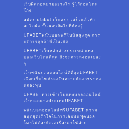
เว็บผิดกฎหมายอย่างไร รู้ไว้ก่อนโดน
โกง
สมัคร ufabet เว็บตรง เสร็จแล้วทำ
อะไรต่อ ขั้นตอนถัดไปที่ต้องรู้
UFABETพนันบอลฟรีโบนัสสูงสุด การ
บริการลูกค้าที่เป็นเลิศ
UFABETเว็บหลักต่างประเทศ แทง
บอลเว็บไหนดีสุด ถึงจะควรลงทุนเยอะ
ๆ
เว็บพนันบอลออนไลน์ดีที่สุดUFABET
เลือกเว็บไซต์รองรับความต้องการของ
นักลงทุน
UFABETทางเข้าเว็บแทงบอลออนไลน์
เว็บบอลต่างประเทศUFABET
พนันบอลออนไลน์ฟรีUFABET ความ
สนุกสุดเร้าใจในการเดิมพันฟุตบอล
โดยไม่ต้องกังวลเรื่องค่าใช้จ่าย