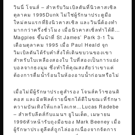
วินนี่ โจนส์ – สำหรับวิมเบิลดันที่นิวคาสเซิล
ตุลาคม 1995Dunk ไม่ใช่ผู้รักษาประตูมือ
ใหม่คนแรกที่ยิงนิวคาสเซิล และวินนี่ต้องทำ
มากกว่าครึ่งชั่วโมง เมื่อนิวคาสเซิ่ลทำได้ดี…
Magpies ขึ้นนำที่ St James’ Park 3-1 ใน
เดือนตุลาคม 1995 เมื่อ Paul Heald จุก
วิมเบิลดันได้รับคำสั่งให้เดินขบวนของเขา
สำหรับใบเหลืองสองใบ ใบที่สองเป็นการแย่ง
บอลจากธงมุม ซึ่งทำให้คุณสงสัยว่าเขาแค่
ต้องการดื่มน้ำร้อนในห้องอาบน้ำก่อนหรือไม่
เมื่อไม่มีผู้รักษาประตูสำรอง โจนส์คว้าซอนดิ
คอส และมิดฟิลด์รายนี้ชกได้ดีในขณะที่รักษา
ความบันเทิงให้แกลโลเกท…Lucas Radebe
– สำหรับลีดส์กับแมนฯ ยูไนเต็ด, เมษายน
1996หัวหน้ารับถุงมือของ Mark Beeney เมื่อ
ผู้รักษาประตูลีดส์ถูกไล่ออกเนื่องจากจัดการ