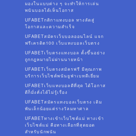
มองในแบบต่าง ๆ จะทำให้การเล่น
พนันบอลได้เห็นโอกาส
UFABETกติกาแทงบอล ทางลัดสู่
โอกาสและความสำเร็จ
UFABETสมัครเว็บบอลออนไลน์ แจก
ฟรีเครดิต100 เว็บแทงบอลเว็บตรง
UFABETเว็บตรงแทงบอล ตั้งขึ้นอย่าง
ถูกกฎหมายไม่ผ่านนายหน้า
UFABETเว็บตรงสมัครฟรี มีคุณภาพ
บริการเว็บไซต์พนันยูฟ่าเบทดีเยี่ยม
UFABETเว็บแทงบอลดีที่สุด ได้โอกาส
ดีก็มั่งคั่งได้ไม่รู้เรื่อง
UFABETสมัครแทงบอลเว็บตรง เดิม
พันเล็กน้อยแต่รางวัลมหาศาล
UFABETทางเข้าเว็บไซต์แม่ ทางเข้า
เว็บไซต์แม่ คือทางเลือกที่สุดยอด
สำหรับนักพนัน