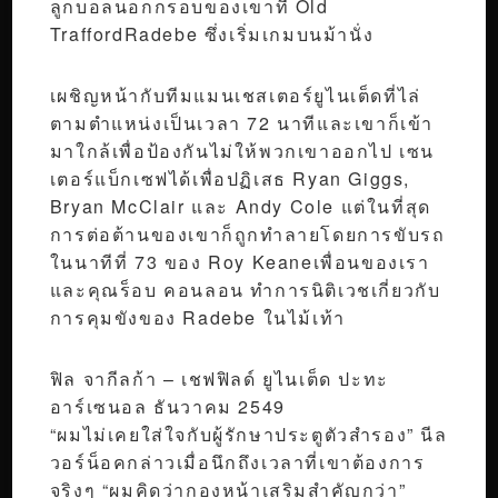
ลูกบอลนอกกรอบของเขาที่ Old
TraffordRadebe ซึ่งเริ่มเกมบนม้านั่ง
เผชิญหน้ากับทีมแมนเชสเตอร์ยูไนเต็ดที่ไล่
ตามตำแหน่งเป็นเวลา 72 นาทีและเขาก็เข้า
มาใกล้เพื่อป้องกันไม่ให้พวกเขาออกไป เซน
เตอร์แบ็กเซฟได้เพื่อปฏิเสธ Ryan Giggs,
Bryan McClair และ Andy Cole แต่ในที่สุด
การต่อต้านของเขาก็ถูกทำลายโดยการขับรถ
ในนาทีที่ 73 ของ Roy Keaneเพื่อนของเรา
และคุณร็อบ คอนลอน ทำการนิติเวชเกี่ยวกับ
การคุมขังของ Radebe ในไม้เท้า
ฟิล จากีลก้า – เชฟฟิลด์ ยูไนเต็ด ปะทะ
อาร์เซนอล ธันวาคม 2549
“ผมไม่เคยใส่ใจกับผู้รักษาประตูตัวสำรอง” นีล
วอร์น็อคกล่าวเมื่อนึกถึงเวลาที่เขาต้องการ
จริงๆ “ผมคิดว่ากองหน้าเสริมสำคัญกว่า”