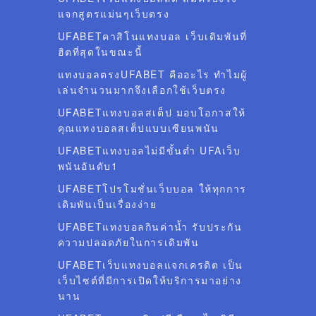
แจกสูตรแม่นๆเว็บตรง
UFABETคาสิโนแทงบอล เว็บเดิมพันที่
ฮิตที่สุดในขณะนี้
แทงบอลตรงUFABET คืออะไร ทำไมผู้
เล่นจำนวนมากจึงเลือกใช้เว็บตรง
UFABETแทงบอลสเต็ป มอบโอกาสให้
คุณแทงบอลสเต็ปแบบเซียนพนัน
UFABETแทงบอลไม่มีขั้นต่ำ UFAเว็บ
พนันอันดับ1
UFABETโปรโมชั่นเว็บบอล ให้ทุกการ
เดิมพันเป็นเรื่องง่าย
UFABETแทงบอลกินค่าน้ำ รับประกัน
ความปลอดภัยในการเดิมพัน
UFABETเว็บแทงบอลแจกเครดิต เป็น
เว็บไซต์ที่มีการเปิดให้บริการมาอย่าง
นาน