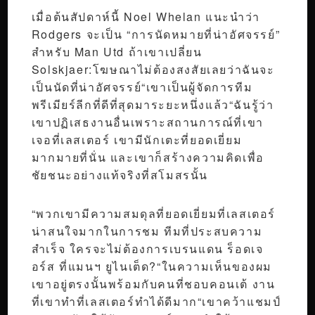
เมื่อต้นสัปดาห์นี้ Noel Whelan แนะนำว่า
Rodgers จะเป็น “การนัดหมายที่น่าอัศจรรย์”
สำหรับ Man Utd ถ้าเขาเปลี่ยน
Solskjaer:โฆษณาไม่ต้องสงสัยเลยว่าฉันจะ
เป็นนัดที่น่าอัศจรรย์“เขาเป็นผู้จัดการทีม
พรีเมียร์ลีกที่ดีที่สุดมาระยะหนึ่งแล้ว“ฉันรู้ว่า
เขาปฏิเสธงานอื่นเพราะสถานการณ์ที่เขา
เจอที่เลสเตอร์ เขามีนักเตะที่ยอดเยี่ยม
มากมายที่นั่น และเขาก็สร้างความคิดเพื่อ
ชัยชนะอย่างแท้จริงที่สโมสรนั้น
“พวกเขามีความสมดุลที่ยอดเยี่ยมที่เลสเตอร์
น่าสนใจมากในการชม ทีมที่ประสบความ
สำเร็จ ใครจะไม่ต้องการเบรนแดน ร็อดเจ
อร์ส ที่แมนฯ ยูไนเต็ด?“ในความเห็นของผม
เขาอยู่ตรงนั้นพร้อมกับคนที่ชอบคอนเต้ งาน
ที่เขาทำที่เลสเตอร์ทำได้ดีมาก“เขาคว้าแชมป์