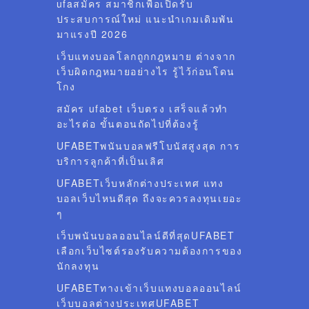
ufaสมัคร สมาชิกเพื่อเปิดรับ
ประสบการณ์ใหม่ แนะนำเกมเดิมพัน
มาแรงปี 2026
เว็บแทงบอลโลกถูกกฎหมาย ต่างจาก
เว็บผิดกฎหมายอย่างไร รู้ไว้ก่อนโดน
โกง
สมัคร ufabet เว็บตรง เสร็จแล้วทำ
อะไรต่อ ขั้นตอนถัดไปที่ต้องรู้
UFABETพนันบอลฟรีโบนัสสูงสุด การ
บริการลูกค้าที่เป็นเลิศ
UFABETเว็บหลักต่างประเทศ แทง
บอลเว็บไหนดีสุด ถึงจะควรลงทุนเยอะ
ๆ
เว็บพนันบอลออนไลน์ดีที่สุดUFABET
เลือกเว็บไซต์รองรับความต้องการของ
นักลงทุน
UFABETทางเข้าเว็บแทงบอลออนไลน์
เว็บบอลต่างประเทศUFABET