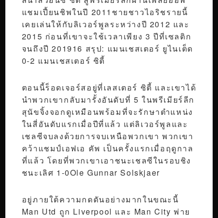
แชมเปี้ยนชิพในปี 2011ชายชาวไอริชรายนี้
เคยเล่นให้กับลิเวอร์พูลระหว่างปี 2012 และ
2015 ก่อนที่เขาจะใช้เวลาเพียง 3 ปีที่เซลติก
จนถึงปี 201916 สรุป: แมนเชสเตอร์ ยูไนเต็ด
0-2 แมนเชสเตอร์ ซิตี้
ตอนนี้ร็อดเจอร์สอยู่ที่เลสเตอร์ ซิตี้ และเขาได้
นำพวกเขากลับมารั้งอันดับที่ 5 ในพรีเมียร์ลีก
สุนัขจิ้งจอกดูเหมือนพร้อมที่จะรักษาตำแหน่ง
ในสี่อันดับแรกเมื่อปีที่แล้ว แต่ลิเวอร์พูลและ
เชลซีจบลงด้วยการจบเหนือพวกเขา พวกเขา
คว้าแชมป์เอฟเอ คัพ เป็นครั้งแรกเมื่อฤดูกาล
ที่แล้ว โดยที่พวกเขาเอาชนะเชลซีในรอบชิง
ชนะเลิศ 1-0Ole Gunnar Solskjaer
อยู่ภายใต้ความกดดันอย่างมากในขณะนี้
Man Utd ถูก Liverpool และ Man City พ่าย