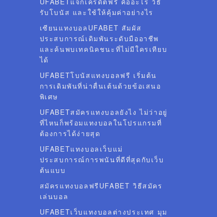
UFABETแจกเครดิตฟรี คืออะไร วิธี
รับโบนัส และใช้ให้คุ้มค่าอย่างไร
เซียนแทงบอลUFABET สัมผัส
ประสบการณ์เดิมพันระดับมืออาชีพ
และค้นพบเทคนิคชนะที่ไม่มีใครเทียบ
ได้
UFABETโบนัสแทงบอลฟรี เริ่มต้น
การเดิมพันที่น่าตื่นเต้นด้วยข้อเสนอ
พิเศษ
UFABETสมัครแทงบอลยังไง ไม่ว่าอยู่
ที่ไหนก็พร้อมแทงบอลในโปรแกรมที่
ต้องการได้ง่ายสุด
UFABETแทงบอลเว็บแม่
ประสบการณ์การพนันที่ดีที่สุดกับเว็บ
ต้นแบบ
สมัครแทงบอลฟรีUFABET วิธีสมัคร
เล่นบอล
UFABETเว็บแทงบอลต่างประเทศ มุม