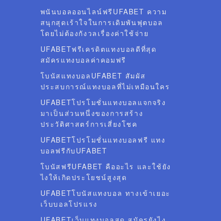
พนันบอลออนไลน์ฟรีUFABET ความ
สนุกสุดเร้าใจในการเดิมพันฟุตบอล
โดยไม่ต้องกังวลเรื่องค่าใช้จ่าย
UFABETฟรีเครดิตแทงบอลดีที่สุด
สมัครแทงบอลค่าคอมฟรี
โบนัสแทงบอลUFABET สัมผัส
ประสบการณ์แทงบอลที่ไม่เหมือนใคร
UFABETโปรโมชั่นแทงบอลแจกจริง
มาเป็นส่วนหนึ่งของการสร้าง
ประวัติศาสตร์การเสี่ยงโชค
UFABETโปรโมชั่นแทงบอลฟรี แทง
บอลฟรีกับUFABET
โบนัสฟรีUFABET คืออะไร และใช้ยัง
ไงให้เกิดประโยชน์สูงสุด
UFABETโบนัสแทงบอล ทางเข้าเยอะ
เว็บบอลโปรแรง
UFABETเว็บแทงบอลสด สมัครยังไง