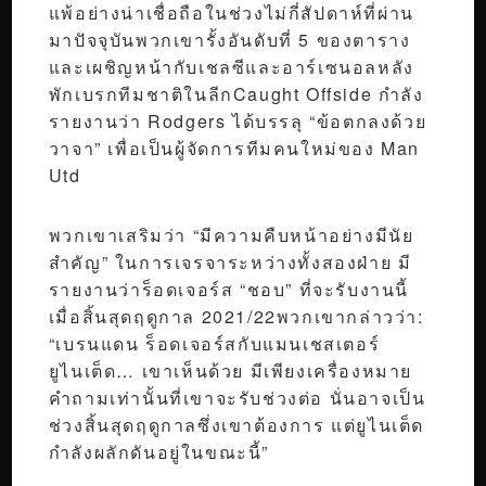
แพ้อย่างน่าเชื่อถือในช่วงไม่กี่สัปดาห์ที่ผ่าน
มาปัจจุบันพวกเขารั้งอันดับที่ 5 ของตาราง
และเผชิญหน้ากับเชลซีและอาร์เซนอลหลัง
พักเบรกทีมชาติในลีกCaught Offside กำลัง
รายงานว่า Rodgers ได้บรรลุ “ข้อตกลงด้วย
วาจา” เพื่อเป็นผู้จัดการทีมคนใหม่ของ Man
Utd
พวกเขาเสริมว่า “มีความคืบหน้าอย่างมีนัย
สำคัญ” ในการเจรจาระหว่างทั้งสองฝ่าย มี
รายงานว่าร็อดเจอร์ส “ชอบ” ที่จะรับงานนี้
เมื่อสิ้นสุดฤดูกาล 2021/22พวกเขากล่าวว่า:
“เบรนแดน ร็อดเจอร์สกับแมนเชสเตอร์
ยูไนเต็ด… เขาเห็นด้วย มีเพียงเครื่องหมาย
คำถามเท่านั้นที่เขาจะรับช่วงต่อ นั่นอาจเป็น
ช่วงสิ้นสุดฤดูกาลซึ่งเขาต้องการ แต่ยูไนเต็ด
กำลังผลักดันอยู่ในขณะนี้”