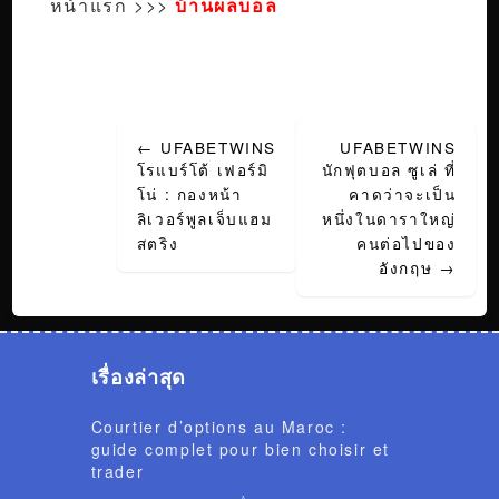
หน้าแรก >>>
บ้านผลบอล
Post
←
UFABETWINS
UFABETWINS
navigation
โรแบร์โต้ เฟอร์มิ
นักฟุตบอล ซูเล่ ที่
โน่ : กองหน้า
คาดว่าจะเป็น
ลิเวอร์พูลเจ็บแฮม
หนึ่งในดาราใหญ่
สตริง
คนต่อไปของ
อังกฤษ
→
เรื่องล่าสุด
Courtier d’options au Maroc :
guide complet pour bien choisir et
trader