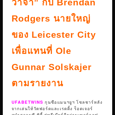
วาจา” กับ Brendan
Rodgers นายใหญ่
ของ Leicester City
เพื่อแทนที่ Ole
Gunnar Solskajer
ตามรายงาน
UFABETWINS
กุนซือแมนฯยูฯ โซลชาร์หลัง
จากเล่นให้วัตฟอร์ดและเรดดิ้ง ร็อดเจอร์
สนำสวอนซี ซิตี้ สู่พรีเมียร์ลีกผ่านเพลย์ออฟ