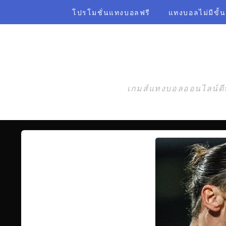
โปรโมชั่นแทงบอลฟรี
แทงบอลไม่มีขั้น
เกมส์แทงบอลออนไลน์ดีที่