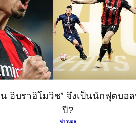
บราฮิโมวิช” จึงเป็นนักฟุตบอลที
ปี?
ข่าวบอล