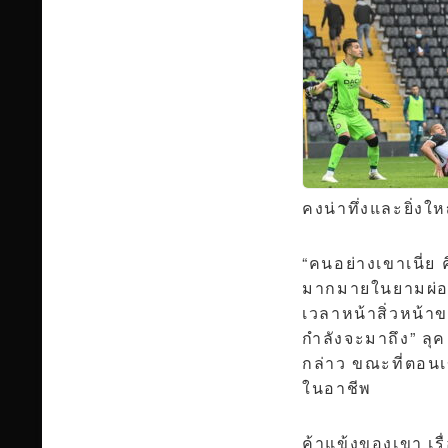
คงน่าทึ่งและยิ่งใ
“คนอย่างเขาเนี่ย 
มากมายในยามผ่อนค
เวลาหน้าสิ่วหน้าข
กำลังจะมาถึง” ลุค
กล่าว ขณะที่ตอนเขา
ในอาชีพ
ค้าแข้งของเขา เรื่