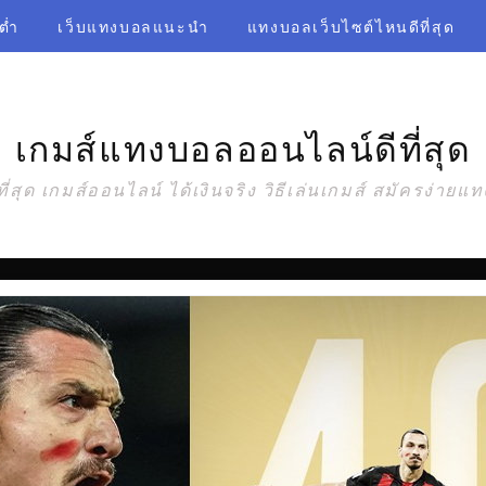
ต่ำ
เว็บแทงบอลแนะนำ
แทงบอลเว็บไซต์ไหนดีที่สุด
เกมส์แทงบอลออนไลน์ดีที่สุด
สุด เกมส์ออนไลน์ ได้เงินจริง วิธีเล่นเกมส์ สมัครง่าย