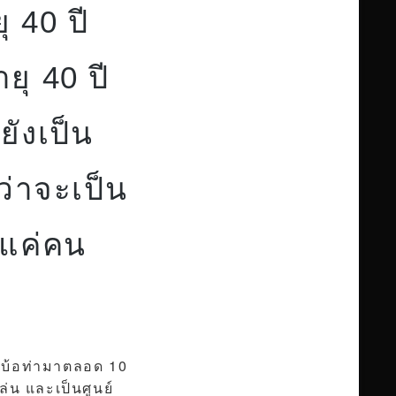
 40 ปี
ยุ 40 ปี
ยังเป็น
ว่าจะเป็น
งแค่คน
ที่บ้อท่ามาตลอด 10
ล่น และเป็นศูนย์