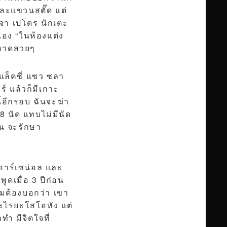
และแขวนสตั๊ด แต่
 เจา เปโดร นักเตะ
วเอง “ในห้องแต่ง
ยหาดสวยๆ
แล็คซี่ แซว ซลา
์ แล้วก็มีเกาะ
ี้อีกรอบ ฉันจะฆ่า
8 นัด แทบไม่มีนัด
ัน จะรักษา
 อาร์เซน่อล และ
ูดเมื่อ 3 ปีก่อน
ผมต้องบอกว่า เขา
อะไรยะโสโอหัง แต่
ทำ มีจิตใจที่