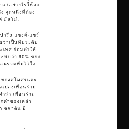
ะแก่อย่างไรให้ลง
ง จุดหนึ่งที่ต้อง
่ มัลโม่,
 ปารีส แซงต์-แชร์
อว่าเป็นทีมระดับ
ประเทศ ย่อมทำให้
ณจะพบว่า 90% ของ
่อนร่วมทีมไว้ใจ
ธรรมของสโมสรและ
นแปลงเพื่อนร่วม
คำว่า เพื่อนร่วม
ปากคำของเหล่า
า ซลาตัน มี