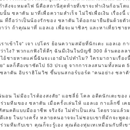
กำลังจะหมดไฟ นี่คือสถานีสุดท้ายที่เขาจะทำเงินก้อนโต
ั้น ซลาตัน มาที่เพื่อความสำเร็จ ไม่ใช่เพื่อเงิน เรื่องนี้
้น ที่ถือว่าเป็นน้องรักของ ซลาตัน ได้ออกมายืนยันด้วยตั
าว่า ถ้าคุณมาที่ แอลเอ เพื่อจะมาชิลๆ และหาเที่ยวชา
ราเข้าใจ” เจา เปโดร ย้อนความสมัยที่นักเตะ แอลเอ กา
ว่าไง? พวกแกฟังให้ดีๆ ฉันมีเงินในบัญชี 300 ล้านดอลลาร
้น ไอ้ชายหาดแค่นี้ฉันจะเอามันไปทำไม? ใครมาถามเรื่องน
เลย” ผลก็คือเขาซัดไป 53 ประตู จากการลงสนามทั้งหมด 5
ง ซลาตัน อิบราฮิโมวิช ขึ้นบนสกอร์บอร์ด “คนอย่าง ซลาต
น่นอน ไม่มีอะไรต้องสงสัย” แอชลี่ย์ โคล อดีตนักเตะของ
ร่วมทีมของ ซลาตัน เมื่อครั้งเล่นให้ แอลเอ กาแล็กซี่ เคยพ
ทัศนคติแบบมืออาชีพ จริงจัง ไม่ทำเป็นเล่น โดยรวมแล้ว
มที่ดีเลย ในบางครั้ง หลายคนอาจจะไม่ชอบเขาที่มักจะพูด
นร่วมทีมกับเขา คุณก็จะรู้เอง คุณต้องทุ่มเทเหมือนกับที่เขา