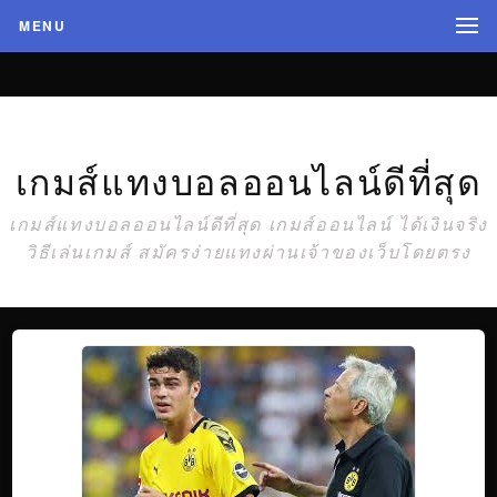
MENU
เกมส์แทงบอลออนไลน์ดีที่สุด
เกมส์แทงบอลออนไลน์ดีที่สุด เกมส์ออนไลน์ ได้เงินจริง
วิธีเล่นเกมส์ สมัครง่ายแทงผ่านเจ้าของเว็บโดยตรง