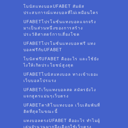
โบนัสแทงบอลUFABET สัมผัส
ประสบการณ์แทงบอลที่ไม่เหมือนใคร
UFABETโปรโมชั่นแทงบอลแจกจริง
มาเป็นส่วนหนึ่งของการสร้าง
ประวัติศาสตร์การเสี่ยงโชค
UFABETโปรโมชั่นแทงบอลฟรี แทง
บอลฟรีกับUFABET
โบนัสฟรีUFABET คืออะไร และใช้ยัง
ไงให้เกิดประโยชน์สูงสุด
UFABETโบนัสแทงบอล ทางเข้าเยอะ
เว็บบอลโปรแรง
UFABETเว็บแทงบอลสด สมัครยังไง
แจกสูตรแม่นๆเว็บตรง
UFABETคาสิโนแทงบอล เว็บเดิมพันที่
ฮิตที่สุดในขณะนี้
แทงบอลตรงUFABET คืออะไร ทำไมผู้
เล่นจำนวนมากจึงเลือกใช้เว็บตรง