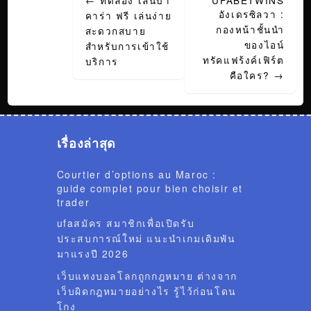
navigation
อังเดรซิลวา :
คาร่า ฟรี เล่นง่าย
กองหน้าชั้นนำ
สะดวกสบาย
ของไอน์
สำหรับการเข้าใช้
ทรัคแฟร้งค์เฟิร์ต
บริการ
คือใคร?
→
เรื่องล่าสุด
Courtier d’options au Maroc :
guide complet pour bien choisir et
trader
ufaสมัคร สมาชิกเพื่อเปิดรับ
ประสบการณ์ใหม่ แนะนำเกมเดิมพัน
มาแรงปี 2026
เว็บแทงบอลโลกถูกกฎหมาย ต่างจาก
เว็บผิดกฎหมายอย่างไร รู้ไว้ก่อนโดน
โกง