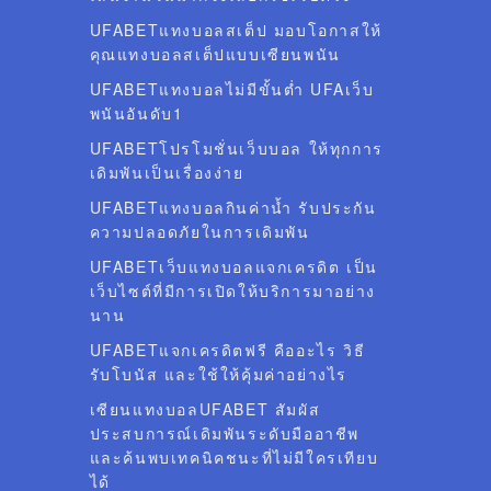
UFABETแทงบอลสเต็ป มอบโอกาสให้
คุณแทงบอลสเต็ปแบบเซียนพนัน
UFABETแทงบอลไม่มีขั้นต่ำ UFAเว็บ
พนันอันดับ1
UFABETโปรโมชั่นเว็บบอล ให้ทุกการ
เดิมพันเป็นเรื่องง่าย
UFABETแทงบอลกินค่าน้ำ รับประกัน
ความปลอดภัยในการเดิมพัน
UFABETเว็บแทงบอลแจกเครดิต เป็น
เว็บไซต์ที่มีการเปิดให้บริการมาอย่าง
นาน
UFABETแจกเครดิตฟรี คืออะไร วิธี
รับโบนัส และใช้ให้คุ้มค่าอย่างไร
เซียนแทงบอลUFABET สัมผัส
ประสบการณ์เดิมพันระดับมืออาชีพ
และค้นพบเทคนิคชนะที่ไม่มีใครเทียบ
ได้