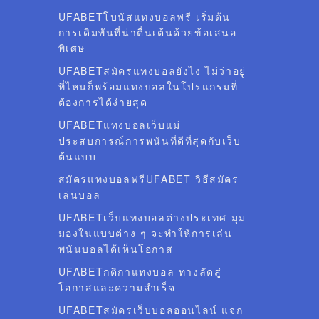
UFABETโบนัสแทงบอลฟรี เริ่มต้น
การเดิมพันที่น่าตื่นเต้นด้วยข้อเสนอ
พิเศษ
UFABETสมัครแทงบอลยังไง ไม่ว่าอยู่
ที่ไหนก็พร้อมแทงบอลในโปรแกรมที่
ต้องการได้ง่ายสุด
UFABETแทงบอลเว็บแม่
ประสบการณ์การพนันที่ดีที่สุดกับเว็บ
ต้นแบบ
สมัครแทงบอลฟรีUFABET วิธีสมัคร
เล่นบอล
UFABETเว็บแทงบอลต่างประเทศ มุม
มองในแบบต่าง ๆ จะทำให้การเล่น
พนันบอลได้เห็นโอกาส
UFABETกติกาแทงบอล ทางลัดสู่
โอกาสและความสำเร็จ
UFABETสมัครเว็บบอลออนไลน์ แจก