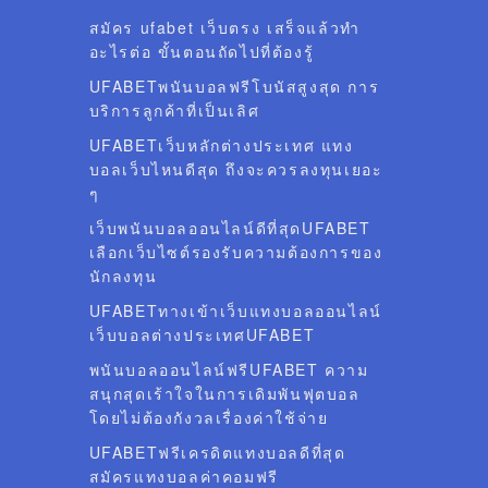
สมัคร ufabet เว็บตรง เสร็จแล้วทำ
อะไรต่อ ขั้นตอนถัดไปที่ต้องรู้
UFABETพนันบอลฟรีโบนัสสูงสุด การ
บริการลูกค้าที่เป็นเลิศ
UFABETเว็บหลักต่างประเทศ แทง
บอลเว็บไหนดีสุด ถึงจะควรลงทุนเยอะ
ๆ
เว็บพนันบอลออนไลน์ดีที่สุดUFABET
เลือกเว็บไซต์รองรับความต้องการของ
นักลงทุน
UFABETทางเข้าเว็บแทงบอลออนไลน์
เว็บบอลต่างประเทศUFABET
พนันบอลออนไลน์ฟรีUFABET ความ
สนุกสุดเร้าใจในการเดิมพันฟุตบอล
โดยไม่ต้องกังวลเรื่องค่าใช้จ่าย
UFABETฟรีเครดิตแทงบอลดีที่สุด
สมัครแทงบอลค่าคอมฟรี