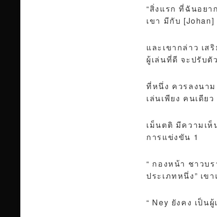
“สิ่งแรก ที่ฉันอย
เขา มีกับ [Johan
และเขากล่าว เสริม
ผู้เล่นที่ดี จะปรั
ที่หนึ่ง ควรลงนาม 
เล่นเพียง คนเดียว 
เม็นตติ มีความเห็
การแข่งขัน 1
“ กองหน้า ชาวบรา
ประเภทหนึ่ง” เขา
“ Ney ยังคง เป็นผู้เ