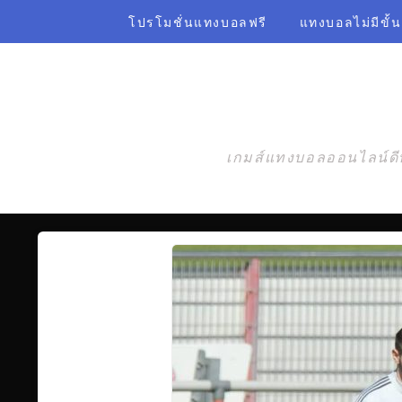
โปรโมชั่นแทงบอลฟรี
แทงบอลไม่มีขั้น
เกมส์แทงบอลออนไลน์ดีที่