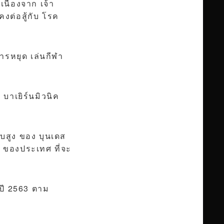
นื่องจาก เจ้า
คงต่อสู้กับ โรค
ารหยุด เล่นกีฬา
 บาเยิร์นมิวนิค
ับสูง ของ บุนเดส
ก ของประเทศ ที่จะ
นปี 2563 ตาม