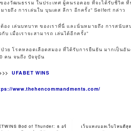
ง ของวัฒนธรรม ในประเทศ ผู้คนรอคอย ที่จะได้รับชีวิต ที่
หมายถึง การเล่นใน บุนเดส ลีกา อีกครั้ง” Seifert กล่าว
่เราต้อง เล่นบทบาท ของเราที่นี่ และนั่นหมายถึง การสนับ
ยวกับ เมื่อเราจะสามารถ เล่นได้อีกครั้ง”
ู้ป่วย โรคหลอดเลือดสมอง ที่ได้รับการยืนยัน มากเป็นอั
 คน จนถึง ปัจจุบัน
่ >>>
UFABET WINS
tps://www.thehencommandments.com/
TWINS Bod of Thunder: ธ อร์
เว็บแทงบอลเว็บไหนดีสุ