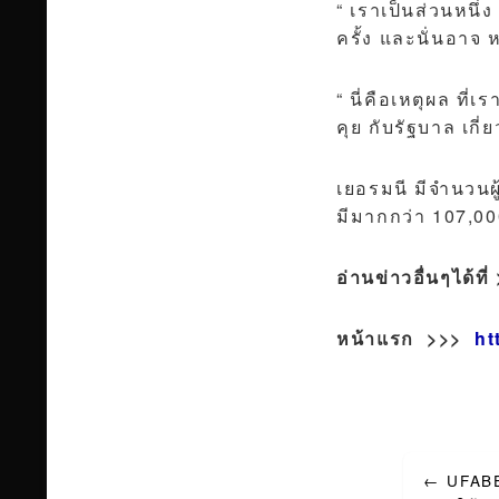
“ เราเป็นส่วนหนึ่
ครั้ง และนั่นอาจ 
“ นี่คือเหตุผล ที
คุย กับรัฐบาล เกี่
เยอรมนี มีจำนวนผ
มีมากกว่า 107,000
อ่านข่าวอื่นๆได้ที
หน้าแรก >>>
ht
Post
←
UFABE