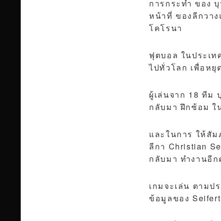
การกระทำ ของ บุน
หน้าที่ ของลีกวาง
โคโรนา
ฟุตบอล ในประเทศ เ
ไปทั่วโลก เพื่อหย
ผู้เล่นจาก 18 ทีม 
กลับมา ฝึกซ้อม ใน
และในการ ให้สัมภา
ลีกา Christian S
กลับมา ทำงานอีก
เกมจะเล่น ตามประ
ข้อมูลของ Seifert