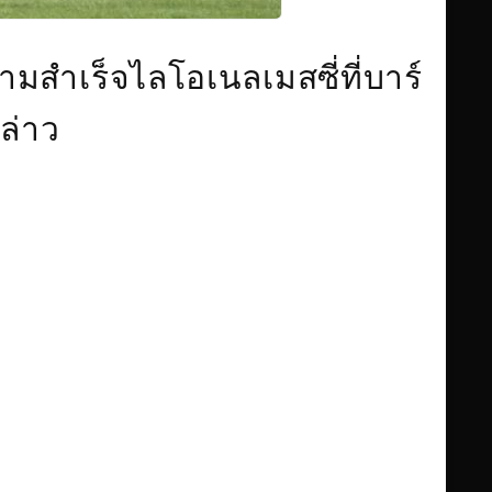
มสำเร็จไลโอเนลเมสซี่ที่บาร์
ล่าว