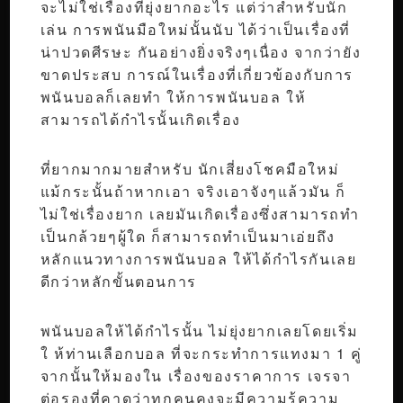
จะไม่ใช่เรื่องที่ยุ่งยากอะไร แต่ว่าสำหรับนัก
เล่น การพนันมือใหม่นั้นนับ ได้ว่าเป็นเรื่องที่
น่าปวดศีรษะ กันอย่างยิ่งจริงๆเนื่อง จากว่ายัง
ขาดประสบ การณ์ในเรื่องที่เกี่ยวข้องกับการ
พนันบอลก็เลยทำ ให้การพนันบอล ให้
สามารถได้กำไรนั้นเกิดเรื่อง
ที่ยากมากมายสำหรับ นักเสี่ยงโชคมือใหม่
แม้กระนั้นถ้าหากเอา จริงเอาจังๆแล้วมัน ก็
ไม่ใช่เรื่องยาก เลยมันเกิดเรื่องซึ่งสามารถทำ
เป็นกล้วยๆผู้ใด ก็สามารถทำเป็นมาเอ่ยถึง
หลักแนวทางการพนันบอล ให้ได้กำไรกันเลย
ดีกว่าหลักขั้นตอนการ
พนันบอลให้ได้กำไรนั้น ไม่ยุ่งยากเลยโดยเริ่ม
ใ ห้ท่านเลือกบอล ที่จะกระทำการแทงมา 1 คู่
จากนั้นให้มองใน เรื่องของราคาการ เจรจา
ต่อรองที่คาดว่าทุกคนคงจะมีความรู้ความ