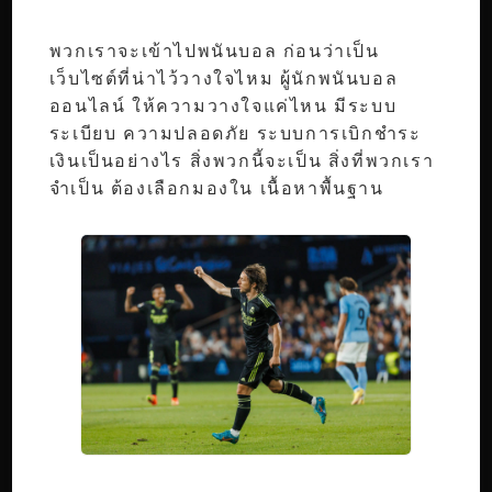
พวกเราจะเข้าไปพนันบอล ก่อนว่าเป็น
เว็บไซต์ที่น่าไว้วางใจไหม ผู้นักพนันบอล
ออนไลน์ ให้ความวางใจแค่ไหน มีระบบ
ระเบียบ ความปลอดภัย ระบบการเบิกชำระ
เงินเป็นอย่างไร สิ่งพวกนี้จะเป็น สิ่งที่พวกเรา
จำเป็น ต้องเลือกมองใน เนื้อหาพื้นฐาน