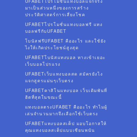
UFABETโปรโมชั่นแทงบอลแจกจริง
มาเป็นส่วนหนึ่งของการสร้าง
ประวัติศาสตร์การเสี่ยงโชค
UFABETโปรโมชั่นแทงบอลฟรี แทง
บอลฟรีกับUFABET
โบนัสฟรีUFABET คืออะไร และใช้ยัง
ไงให้เกิดประโยชน์สูงสุด
UFABETโบนัสแทงบอล ทางเข้าเยอะ
เว็บบอลโปรแรง
UFABETเว็บแทงบอลสด สมัครยังไง
แจกสูตรแม่นๆเว็บตรง
UFABETคาสิโนแทงบอล เว็บเดิมพันที่
ฮิตที่สุดในขณะนี้
แทงบอลตรงUFABET คืออะไร ทำไมผู้
เล่นจำนวนมากจึงเลือกใช้เว็บตรง
UFABETแทงบอลสเต็ป มอบโอกาสให้
คุณแทงบอลสเต็ปแบบเซียนพนัน