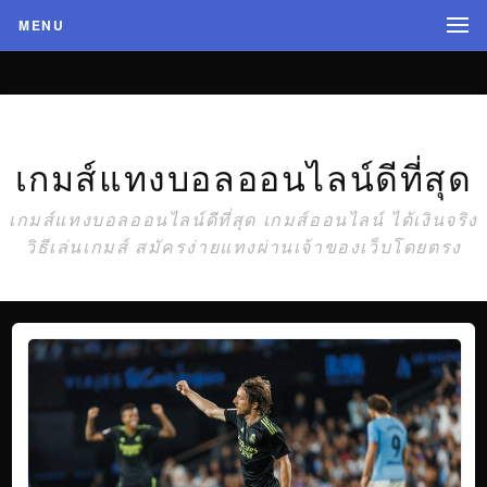
MENU
เกมส์แทงบอลออนไลน์ดีที่สุด
เกมส์แทงบอลออนไลน์ดีที่สุด เกมส์ออนไลน์ ได้เงินจริง
วิธีเล่นเกมส์ สมัครง่ายแทงผ่านเจ้าของเว็บโดยตรง