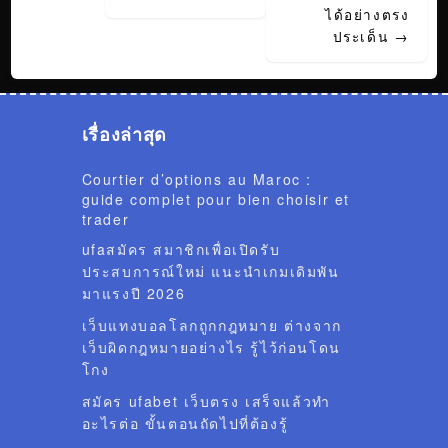
ได้อย่างตรง
ประเด็น
→
เรื่องล่าสุด
Courtier d’options au Maroc :
guide complet pour bien choisir et
trader
ufaสมัคร สมาชิกเพื่อเปิดรับ
ประสบการณ์ใหม่ แนะนำเกมเดิมพัน
มาแรงปี 2026
เว็บแทงบอลโลกถูกกฎหมาย ต่างจาก
เว็บผิดกฎหมายอย่างไร รู้ไว้ก่อนโดน
โกง
สมัคร ufabet เว็บตรง เสร็จแล้วทำ
อะไรต่อ ขั้นตอนถัดไปที่ต้องรู้