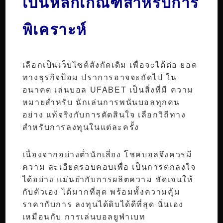
เป็นหลักเกณฑ์สำหรับการ
พิเคราะห์
เลือกเป็นเว็บไซต์สังกัดเดิม เพื่อจะได้ต่อ ยอด
ทางธุรกิจป้อม ปราการอาจจะถัดไป ใน
อนาคต เล่นบอล UFABET เป็นสิ่งที่มี ความ
หมายสำหรับ นักเล่นการพนันบอลทุกคน
อย่าง แท้จริงกับการตัดสินใจ เลือกวิถีทาง
สำหรับการลงทุนในแต่ละครั้ง
เนื่องจากอย่างต่ำนักเสี่ยง โชคบอลจึงควรมี
ความ ละเอียดรอบคอบเพื่อ เป็นการตกลงใจ
ได้อย่าง แม่นยำกับการผลิตความ ชัดเจนให้
กับตัวเอง ได้มากที่สุด พร้อมทั้งความคุ้ม
ราคากับการ ลงทุนได้ดิบได้ดีที่สุด นั่นเอง
เหมือนกับ การเล่นบอลยูฟ่าเบท