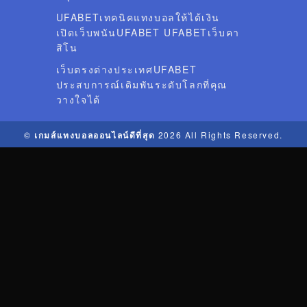
UFABETเทคนิคแทงบอลให้ได้เงิน
เปิดเว็บพนันUFABET UFABETเว็บคา
สิโน
เว็บตรงต่างประเทศUFABET
ประสบการณ์เดิมพันระดับโลกที่คุณ
วางใจได้
©
เกมส์แทงบอลออนไลน์ดีที่สุด
2026 All Rights Reserved.