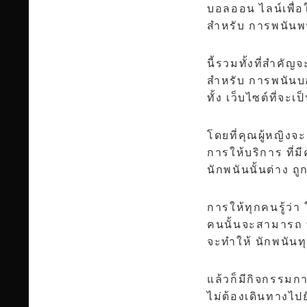
บอลออน ไลน์เพื่อใ
สำหรับ การพนันพน
นี้รวมทั้งที่สำคั
สำหรับ การพนันบอล
ทั้ง เว็บไซต์ที่จะเ
โดยที่คุณผู้หญิงจ
การให้บริการ ที่ม
นักพนันนั้นต่าง ถ
การให้ทุกคนรู้ว่
คนนั้นจะสามารถ ท
จะทำให้ นักพนันท
แล้วก็มีกิจกรรมกา
ไม่ต้องเดินทางไป