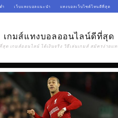
ต่ำ
เว็บแทงบอลแนะนำ
แทงบอลเว็บไซต์ไหนดีที่สุด
เกมส์แทงบอลออนไลน์ดีที่สุด
สุด เกมส์ออนไลน์ ได้เงินจริง วิธีเล่นเกมส์ สมัครง่าย