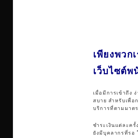
เพียงพวก
เว็บไซต์
เมื่อมีการเข้าถึง
สบาย สำหรับเพื่อก
บริการที่ตามมาต
ชำระเงินแต่ละครั้ง
ยังมีบุคลากรที่ร