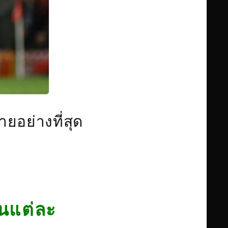
อย่างที่สุด
นแต่ละ