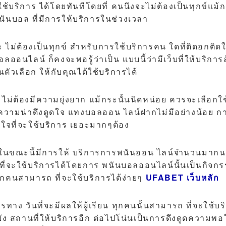
ช้บริการ ได้โดยทันทีโดยที่ คนนึงจะไม่ต้องเป็นทุกข์แม้กร
ันบอล ที่มีการให้บริการในช่วงเวลา
ญจะ ไม่ต้องเป็นทุกข์ สำหรับการใช้บริการคน ใดที่ติดอกติ
ออนไลน์ ก็คงจะพอรู้ว่าเป็น แบบนี้ว่ามีเว็บที่ให้บริก
ป็นตัวเลือก ให้กับคุณได้ใช้บริการได้
ะ ไม่ต้องมีความยุ่งยาก แม้กระนั้นนิดหน่อย ควรจะเลือกใช้ 
ีความน่าดึงดูดใจ แทง​บอล​ออน ไลน์​ฝาก​ไม่มี​อย่างน้อย​ 
ูกใจที่จะใช้บริการ เยอะมากๆต้อง
า ในขณะนี้มีการให้ บริการการพนันออน ไลน์จำนวนมากนาน
ี่จะใช้บริการได้โดยการ พนันบอลออนไลน์นั้นเป็นกิจกร
ุกคนสามารถ ที่จะใช้บริการได้ง่ายๆ
UFABET เว็บหลัก
รทาง วันที่จะมีผลให้ผู้เรียน ทุกคนนั้นสามารถ ที่จะใช้บร
ยัง สถานที่ให้บริการอีก ต่อไปโน่นเป็นการดึงดูดความพอ