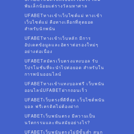
พันเล็กน้อยแต่รางวัลมหาศาล
UFABETทางเข้าเว็บไซต์แม่ ทางเข้า
เว็บไซต์แม่ คือทางเลือกที่สุดยอด
สำหรับนักพนัน
UFABETทางเข้าเว็บหลัก มีการ
อัปเดตข้อมูลและอัตราต่อรองใหม่ๆ
อย่างต่อเนื่อง
UFABETสมัครเว็บตรงแทงบอล รับ
โปรโมชั่นที่จะนำไปต่อยอด สำหรับใน
การพนันออนไลน์
UFABETทางเข้าแทงบอลฟรี เว็บพนัน
ออนไลน์UFABETฝากถอนเร็ว
UFABETเว็บตรงที่ดีที่สุด เว็บไซต์พนัน
บอล ฟรีเครดิตไม่ต้องฝาก
UFABETเว็บพนันตรง มีความเป็น
นวัตกรรมและทันสมัยอย่างไร?
UFABETเว็บพนันตรงไม่มีขั้นต่ำ สนุก