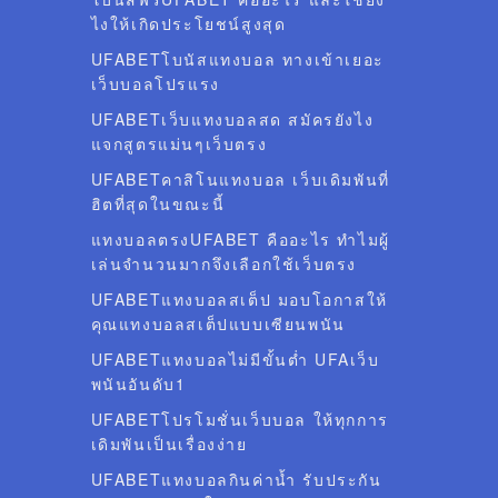
ไงให้เกิดประโยชน์สูงสุด
UFABETโบนัสแทงบอล ทางเข้าเยอะ
เว็บบอลโปรแรง
UFABETเว็บแทงบอลสด สมัครยังไง
แจกสูตรแม่นๆเว็บตรง
UFABETคาสิโนแทงบอล เว็บเดิมพันที่
ฮิตที่สุดในขณะนี้
แทงบอลตรงUFABET คืออะไร ทำไมผู้
เล่นจำนวนมากจึงเลือกใช้เว็บตรง
UFABETแทงบอลสเต็ป มอบโอกาสให้
คุณแทงบอลสเต็ปแบบเซียนพนัน
UFABETแทงบอลไม่มีขั้นต่ำ UFAเว็บ
พนันอันดับ1
UFABETโปรโมชั่นเว็บบอล ให้ทุกการ
เดิมพันเป็นเรื่องง่าย
UFABETแทงบอลกินค่าน้ำ รับประกัน