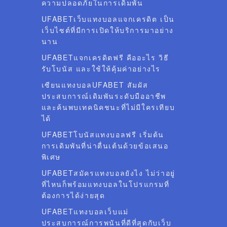
ความปลอดภัยในการเดิมพัน
UFABETเว็บแทงบอลแจกเครดิต เป็น
เว็บไซต์ที่มีการเปิดให้บริการมาอย่าง
นาน
UFABETแจกเครดิตฟรี คืออะไร วิธี
รับโบนัส และใช้ให้คุ้มค่าอย่างไร
เซียนแทงบอลUFABET สัมผัส
ประสบการณ์เดิมพันระดับมืออาชีพ
และค้นพบเทคนิคชนะที่ไม่มีใครเทียบ
ได้
UFABETโบนัสแทงบอลฟรี เริ่มต้น
การเดิมพันที่น่าตื่นเต้นด้วยข้อเสนอ
พิเศษ
UFABETสมัครแทงบอลยังไง ไม่ว่าอยู่
ที่ไหนก็พร้อมแทงบอลในโปรแกรมที่
ต้องการได้ง่ายสุด
UFABETแทงบอลเว็บแม่
ประสบการณ์การพนันที่ดีที่สุดกับเว็บ