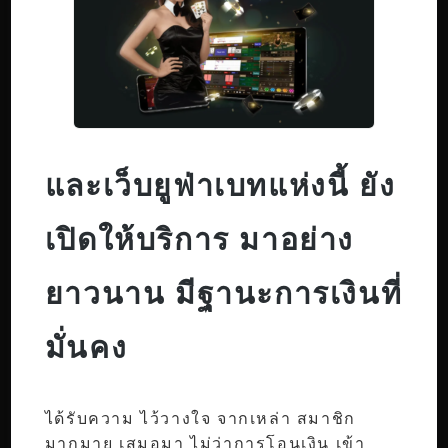
และเว็บยูฟ่าเบทแห่งนี้ ยัง
เปิดให้บริการ มาอย่าง
ยาวนาน มีฐานะการเงินที่
มั่นคง
ได้
รับความ ไว้วางใจ จากเหล่า สมาชิก
มากมาย เสมอมา ไม่ว่าการโอนเงิน เข้า