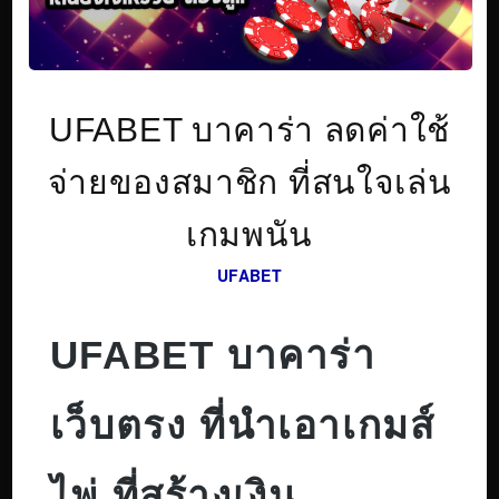
UFABET บาคาร่า ลดค่าใช้
จ่ายของสมาชิก ที่สนใจเล่น
เกมพนัน
UFABET
UFABET บาคาร่า
เว็บตรง ที่นำเอาเกมส์
ไพ่ ที่สร้างเงิน