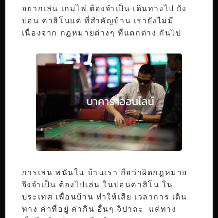
อยากเล่น เกมไพ่ ต้องจำเป็น เดินทางไป ยัง
บ่อน คาสิโนแต่ ที่สำคัญบ้าน เรายังไม่มี
เนื่องจาก กฎหมายต่างๆ ที่แตกต่าง กันไป
การเล่น พนันใน บ้านเรา ถือว่าผิดกฎหมาย
จึงจำเป็น ต้องไปเล่น ในบ่อนคาสิโน ใน
ประเทศ เพื่อนบ้าน ทำให้เสีย เวลาการ เดิน
ทาง ค่าที่อยู่ ค่ากิน อื่นๆ จิปาถะ แต่ทาง