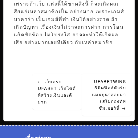
เพราะถ้าเว็บ แห่งนี้ได้ขาดสิ่งนี้ ก็จะเกิดผลเ
สียแก่เหล่าสมาชิกเป็น อย่างมาก เพราะเกมส์
บาคาร่า เป็นเกมส์ที่ทำ เงินได้อย่างรวด ถ้า
เกิดปัญหา เรื่องเงินไม่ว่าจะการฝาก การโอน
แกิดขัดข้อง ไม่โปร่งใส อาจจะทำให้เกิดผล
เสีย อย่างมากเลยทีเดียว กับเหล่าสมาชิก
Post
←
เว็บตรง
UFABETWINS
navigation
5มิดฟิลด์ตัวรับ
UFABET เว็ปไซต์
แมนยูน่าสอยมา
ที่สร้างเงินและดี
เสริมกองทัพ
มาก
ซัมเมอร์นี้
→