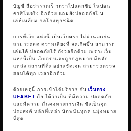
บัญชี ถือว่ารวดเร็ วกว่าไปแลกชิป ในบ่อน
คาสิโนจริง อีกด้วย แถมยังปลอดภัยใ น
เล่ห์เหลี่ยม กลโกงทุกชนิด
การที่เว็บ แห่งนี้ เป็นเว็บตรง ไม่ผ่านเอเย่น
สามารถลด ความเสี่ยงที่ จะเกิดขึ้น สามารถ
เล่นได้ ปลอดภัยไร้ กังวลอีกด้วย เพราะเว็บ
แห่งนี้เป็น เว็บตรงและถูกกฎหมาย มีหลัก
แหล่ง สถานที่ตั้ง อย่างชัดเจน สามารถตรวจ
สอบได้ทุก เวลาอีกด้วย
ด้วยเหตุนี้ การเข้าใช้บริการ กับ
เว็บตรง
UFABET
ถือ ได้ว่าเป็น ที่มีความ ปลอดภัย
และมีความ มั่นคงทางการเงิน ซึ่งเป็นจุด
ประสงค์ หลักที่เหล่า นักพนันทุกค นมุ่งหมาย
ที่สุด