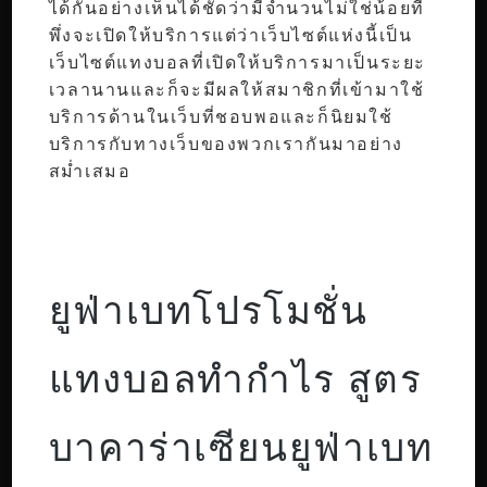
ได้กันอย่างเห็นได้ชัดว่ามีจำนวนไม่ใช่น้อยที่
พึ่งจะเปิดให้บริการแต่ว่าเว็บไซต์แห่งนี้เป็น
เว็บไซต์แทงบอลที่เปิดให้บริการมาเป็นระยะ
เวลานานและก็จะมีผลให้สมาชิกที่เข้ามาใช้
บริการด้านในเว็บที่ชอบพอและก็นิยมใช้
บริการกับทางเว็บของพวกเรากันมาอย่าง
สม่ำเสมอ
ยูฟ่าเบทโปรโมชั่น
แทงบอลทำกำไร สูตร
บาคาร่าเซียนยูฟ่าเบท