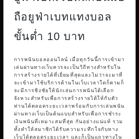
ถือยูฟ่าเบทแทงบอล
ขั้นต่ำ 10 บาท
การพนันบอลออนไลน์ เมื่อทุกวันนี้การเข้ามา
เล่นผ่านทางเว็บควรจะเป็นวิถีทางสำหรับใน
การสร้างรายได้ที่เยี่ยมที่สุดและไม่ว่าจะมาที่
จะเข้ามาใช้บริการด้านในเว็บเวลาใดก็ตามก็
จะมีการชิงชัยให้นักเล่นการพนันได้เลือก
จังหวะสำหรับเพื่อการสร้างรายได้ให้กับตัว
ท่านได้ตลอดระยะเวลาพร้อมกับการเล่นพนัน
ผ่านทางเว็บเป็นต้นแบบสำหรับเพื่อการชำระ
เงินพนันที่เหมาะสมที่สุด กันอย่างแน่แท้ รวม
ทั้งทำให้สมาชิกได้รับความระทึกใจกับทาง
เว็บได้ตลอดระยะเวลา และก็เป็นแถวทางใน