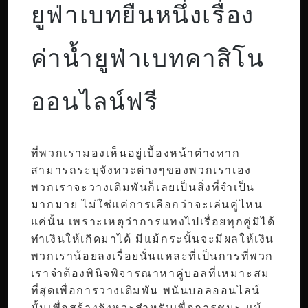
ยูฟ่าเบทยืนหนึ่งเรื่อง
ค่าน้ำยูฟ่าเบทคาสิโน
ออนไลน์ฟรี
ที่พวกเรามองเห็นอยู่เบื้องหน้าต่างหาก
สามารถระบุจังหวะต่างๆของพวกเราเอง
พวกเราจะวางเดิมพันก็เลยเป็นสิ่งที่จำเป็น
มากมาย ไม่ใช่แค่การเลือกว่าจะเล่นคู่ไหน
แค่นั้น เพราะเหตุว่าการแทงไปเรื่อยทุกคู่มิได้
ทำเงินให้เกิดมาได้ มีแม้กระนั้นจะมีผลให้เงิน
พวกเราน้อยลงเรื่อยนั่นแหละที่เป็นการที่พวก
เราจำต้องพินิจพิจารณาหาคู่บอลที่เหมาะสม
ที่สุดเพื่อการวางเดิมพัน พนันบอลออนไลน์
นั้นเพื่อสร้างจังหวะสำหรับเพื่อการชนะ แม้