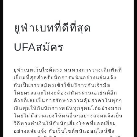
ยูฟ่าเบทที่ดีที่สุด
UFAสมัคร
ยูฟ่าเบทเว็บไซต์ตรง หนทางการวางเดิมพันที่
เยี่ยมที่สุดสำหรับนักการพนันอย่างแจ่มแจ้ง
กับเป็นการสมัครเข้าใช้บริการกับเจ้ามือ
โดยตรงและไม่จะต้องสมัครผ่านเอเย่นต์อีก
ด้วยก็เลยเป็นการรักษาความคุ้มราคาในทุกๆ
เงินทุนให้กับนักการพนันทุกๆคนได้อย่างมาก
โดยไม่มีส่วนแบ่งให้คนอื่นๆอย่างแจ่มแจ้งเป็น
วิถีทางทำเงินให้กับนักเสี่ยงโชคที่ยอดเยี่ยม
อย่างแจ่มแจ้ง กับเว็บไซต์พนันออนไลน์ซึ่ง