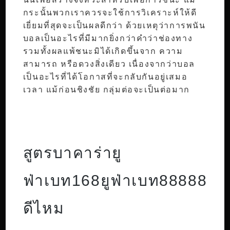
กระนั้นพวกเราควรจะใช้การวิเคราะห์ให้ดี
เยี่ยมที่สุดจะเป็นผลดีกว่า ด้วยเหตุว่าการพนัน
บอลเป็นอะไรที่มีมากยิ่งกว่าคำว่าช่องทาง
รวมทั้งผลแพ้ชนะมิได้เกิดขึ้นจาก ความ
สามารถ หรือดวงสิ่งเดียว เนื่องจากว่าบอล
เป็นอะไรที่ได้โอกาสที่จะกลับกันอยู่เสมอ
เวลา แม้ก่อนชิงชัย กลุ่มต่อจะเป็นต่อมาก
สูตรบาคาร่ายู
ฟ่าเบท168ยูฟ่าเบท88888
ดีไหม