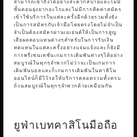
สามารถเข้าถึงได้อย่างสะดวกสบายและไม่มี
ขั้นตอนยุ่งยากอะไรและไม่มีการคิดค่าสมัคร
เข้าใช้บริการในแต่ละครั้งอีกด้วยรวมทั้งยัง
เป็นการสมัครกับเจ้ามือโดยตรงโดยไม่จำเป็น
จำเป็นต้องสมัครผ่านเอเย่นต์ให้เป็นการสูญ
เสียผลตอบแทนต่างๆสำหรับในการรับเงิน
ทดแทนในแต่ละครั้งอย่างแจ่มแจ้งและก็ยังมี
การพรีเซนเทชั่นเกมการเดิมพันต่างๆได้อย่าง
สมบูรณ์ในทุกๆจำพวกไม่ว่าจะเป็นเกมการ
เดิมพันบอลและก็เกมการเดิมพันในคาสิโน
ออนไลน์ก็มีไว้รอให้บริการตลอดรวมทั้งครบ
ถ้วนสมบูรณ์ในทุกๆจำพวกด้วยเหมือนกัน
ยูฟ่าเบทคาสิโนมือถือ