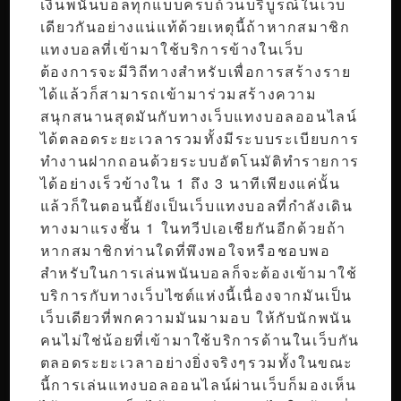
เงินพนันบอลทุกแบบครบถ้วนบริบูรณ์ในเว็บ
เดียวกันอย่างแน่แท้ด้วยเหตุนี้ถ้าหากสมาชิก
แทงบอลที่เข้ามาใช้บริการข้างในเว็บ
ต้องการจะมีวิถีทางสำหรับเพื่อการสร้างราย
ได้แล้วก็สามารถเข้ามาร่วมสร้างความ
สนุกสนานสุดมันกับทางเว็บแทงบอลออนไลน์
ได้ตลอดระยะเวลารวมทั้งมีระบบระเบียบการ
ทำงานฝากถอนด้วยระบบอัตโนมัติทำรายการ
ได้อย่างเร็วข้างใน 1 ถึง 3 นาทีเพียงแค่นั้น
แล้วก็ในตอนนี้ยังเป็นเว็บแทงบอลที่กำลังเดิน
ทางมาแรงชั้น 1 ในทวีปเอเชียกันอีกด้วยถ้า
หากสมาชิกท่านใดที่พึงพอใจหรือชอบพอ
สำหรับในการเล่นพนันบอลก็จะต้องเข้ามาใช้
บริการกับทางเว็บไซต์แห่งนี้เนื่องจากมันเป็น
เว็บเดียวที่พกความมันมามอบ ให้กับนักพนัน
คนไม่ใช่น้อยที่เข้ามาใช้บริการด้านในเว็บกัน
ตลอดระยะเวลาอย่างยิ่งจริงๆรวมทั้งในขณะ
นี้การเล่นแทงบอลออนไลน์ผ่านเว็บก็มองเห็น