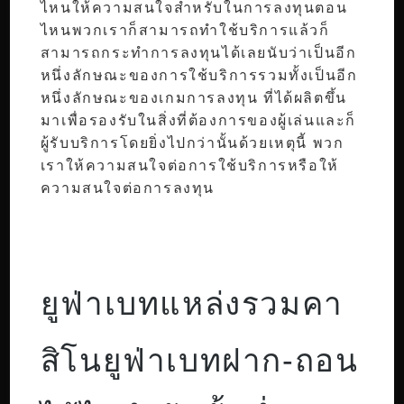
ไหนให้ความสนใจสำหรับในการลงทุนตอน
ไหนพวกเราก็สามารถทำใช้บริการแล้วก็
สามารถกระทำการลงทุนได้เลยนับว่าเป็นอีก
หนึ่งลักษณะของการใช้บริการรวมทั้งเป็นอีก
หนึ่งลักษณะของเกมการลงทุน ที่ได้ผลิตขึ้น
มาเพื่อรองรับในสิ่งที่ต้องการของผู้เล่นและก็
ผู้รับบริการโดยยิ่งไปกว่านั้นด้วยเหตุนี้ พวก
เราให้ความสนใจต่อการใช้บริการหรือให้
ความสนใจต่อการลงทุน
ยูฟ่าเบทแหล่งรวมคา
สิโนยูฟ่าเบทฝาก-ถอน