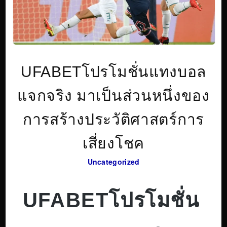
UFABETโปรโมชั่นแทงบอล
แจกจริง มาเป็นส่วนหนึ่งของ
การสร้างประวัติศาสตร์การ
เสี่ยงโชค
Uncategorized
UFABETโปรโมชั่น