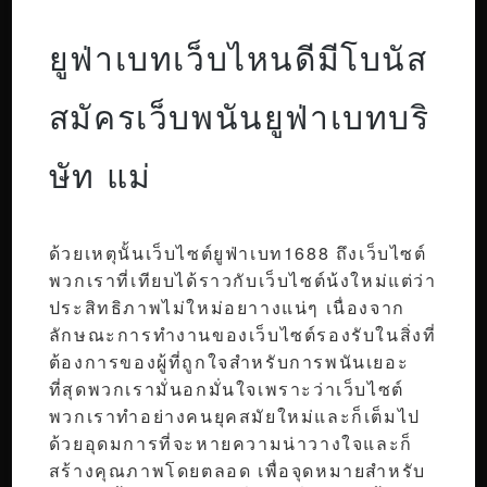
ยูฟ่าเบทเว็บไหนดีมีโบนัส
สมัครเว็บพนันยูฟ่าเบทบริ
ษัท แม่
ด้วยเหตุนั้นเว็บไซต์ยูฟ่าเบท1688 ถึงเว็บไซต์
พวกเราที่เทียบได้ราวกับเว็บไซต์น้งใหม่แต่ว่า
ประสิทธิภาพไม่ใหม่อยาางแน่ๆ เนื่องจาก
ลักษณะการทำงานของเว็บไซต์รองรับในสิ่งที่
ต้องการของผู้ที่ถูกใจสำหรับการพนันเยอะ
ที่สุดพวกเรามั่นอกมั่นใจเพราะว่าเว็บไซต์
พวกเราทำอย่างคนยุคสมัยใหม่และก็เต็มไป
ด้วยอุดมการที่จะหายความน่าวางใจและก็
สร้างคุณภาพโดยตลอด เพื่อจุดหมายสำหรับ