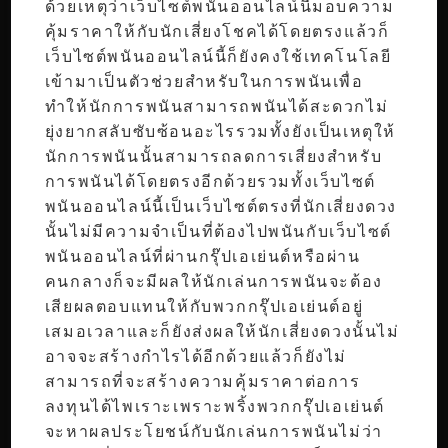
ด้วยเหตุว่าเว็บไซต์พนันออนไลน์นี้มอบความ
คุ้มราคาให้กับนักเสี่ยงโชคได้โดยตรงแล้วก็
เว็บไซต์พนันออนไลน์นี้ก็ยังคงใช้เทคโนโลยี
เข้ามาเป็นตัวช่วยสำหรับในการพนันเพื่อ
ทำให้นักการพนันสามารถพนันได้สะดวกไม่
ยุ่งยากสลับซับซ้อนอะไรรวมทั้งยังเป็นเหตุให้
นักการพนันนั้นสามารถลดการเสี่ยงสำหรับ
การพนันได้โดยตรงอีกด้วยรวมทั้งเว็บไซต์
พนันออนไลน์นี้เป็นเว็บไซต์ตรงที่นักเสี่ยงดวง
นั้นไม่มีความจำเป็นที่ต้องไปพนันกับเว็บไซต์
พนันออนไลน์ที่ผ่านกรุ๊ปเอเย่นต์หรือผ่าน
คนกลางก็จะมีผลให้นักเล่นการพนันจะต้อง
เสียผลตอบแทนให้กับพวกกรุ๊ปเอเย่นต์อยู่
เสมอเวลาและก็ยังส่งผลให้นักเสี่ยงดวงนั้นไม่
อาจจะสร้างกำไรได้อีกด้วยแล้วก็ยังไม่
สามารถที่จะสร้างความคุ้มราคาต่อการ
ลงทุนได้ไพเราะเพราะพริ้งพวกกรุ๊ปเอเย่นต์
จะหาผลประโยชน์กับนักเล่นการพนันไม่ว่า