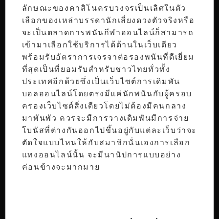
ลักษณะของคาสิโนครบวงจรเป็นเลิศในตัว
เลือกของเหล่าบรรดานักเสี่ยงดวงตัวจริงหรือ
จะเป็นตลาดการพนันกีฬาออนไลน์ก็สามารถ
เข้ามาเลือกใช้บริการได้ด้านในเว็บเดียว
พร้อมรับอัตราการเจรจาต่อรองพนันที่ดีเยี่ยม
ที่สุดเป็นที่ยอมรับสำหรับชาวไทยทั่วทั้ง
ประเทศอีกด้วยซึ่งเป็นเว็บไซต์การเดิมพัน
บอลออนไลน์โดยตรงมีแค่นักพนันกับผู้ครอบ
ครองเว็บไซต์สิ่งเดียวโดยไม่ต้องมีคนกลาง
มาพันพัว ควรจะมีการวางเดิมพันมีการจ่าย
โบนัสที่ต่างกันออกไปขึ้นอยู่กับแต่ละเว็บว่าจะ
ตัดใจแบบไหนให้กับสมาชิกนั่นเองการเลือก
แทงออนไลน์นั้น จะมีนานัปการแบบอย่าง
ค่อนข้างจะมากมาย