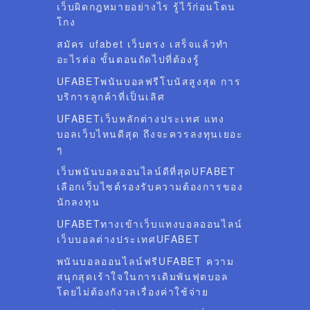
เว็บผิดกฎหมายอย่างไร รู้ไว้ก่อนโดน
โกง
สมัคร ufabet เว็บตรง เสร็จแล้วทำ
อะไรต่อ ขั้นตอนถัดไปที่ต้องรู้
UFABETพนันบอลฟรีโบนัสสูงสุด การ
บริการลูกค้าที่เป็นเลิศ
UFABETเว็บหลักต่างประเทศ แทง
บอลเว็บไหนดีสุด ถึงจะควรลงทุนเยอะ
ๆ
เว็บพนันบอลออนไลน์ดีที่สุดUFABET
เลือกเว็บไซต์รองรับความต้องการของ
นักลงทุน
UFABETทางเข้าเว็บแทงบอลออนไลน์
เว็บบอลต่างประเทศUFABET
พนันบอลออนไลน์ฟรีUFABET ความ
สนุกสุดเร้าใจในการเดิมพันฟุตบอล
โดยไม่ต้องกังวลเรื่องค่าใช้จ่าย