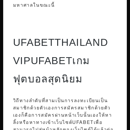
มหาศาลในขณะนี้
UFABETTHAILAND
VIPUFABETเกม
ฟุตบอลสุดนิยม
วิถีทางลำดับที่สามเป็นการลงทะเบียนเป็น
สมาชิกด้วยตัวเองการสมัครสมาชิกด้วยตัว
เองก็คือการสมัครผ่านหน้าเว็บนั้นเองให้หา
ลิ้งหรือหาทางเข้าเว็บไซต์UFABETเพื่อ
สามารถไปสู่หน้าหลักของเว็บไซต์ได้แล้วต่อ