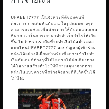
การจ่ายเงิน
UFABET7777 เป็นจังหวะที่ดีของคนที่
ต้องการวางเดิมพันกับเกมในรูปแบบต่างๆที่
สามารถจะช่วยเพิ่มช่องทางให้กับต้นแบบเกม
ที่มากกว่าในการเอามาทำสำเร็จกำไรให้เกิด
ขึ้น ไม่ว่าพวกเราคิดที่จะทำเงินได้สม่ำเสมอ
แบบไหนUFABET7777 ตอบปัญหาผู้เข้าร่วม
พนันได้อย่างดีเยี่ยมสำหรับเพื่อการเข้าไปทำ
เงินกับเกมส์ต่างๆที่ให้โอกาสให้นักเสี่ยงดวง
ได้โอกาสสร้างกำไรให้มีสาเหตุมาจากการ
พนันในแบบต่างๆที่สร้างจังหวะที่ดีเกิดขึ้นได้
ไม่น้อย