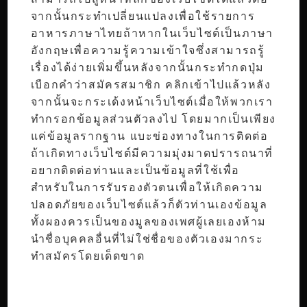
จากนั้นกระทำเปลี่ยนแปลงเพื่อใช้รายการ
อาหารภาษาไทยถ้าหากในเว็บไซต์เป็นภาษา
อังกฤษเพื่อความรู้ความเข้าใจซึ่งสามารถรู้
เรื่องได้ง่ายเพิ่มขึ้นหลังจากนั้นกระทำกดปุ่ม
เบือกคำว่าสมัครสมาชิก คลิกเข้าไปแล้วหลัง
จากนั้นจะกระเด้งหน้าเว็บไซต์เมื่อให้พวกเรา
ทำกรอกข้อมูลส่วนตัวลงไป โดยมากเป็นเพียง
แค่ข้อมูลรากฐาน แบะข่องทางในการติดต่อ
ถ้าเกิดทางเว็บไซต์มีความมุ่งมาดปรารถนาที่
อยากติดต่อท่านและเป็นข้อมูลที่ใช้เพื่อ
สำหรับในการรับรองตัวตนเพื่อให้เกิดความ
ปลอดภัยของเว็บไซต์แล้วก็ตัวท่านเองข้อมูล
ทั้งผองควรเป็นของมูลของเพศผู้เลยเองห้าม
นำชื่อบุคคลอื่นที่ไม่ใช่ชื่อของตัวเองมากระ
ทำสมัครโดยเด็ดขาด