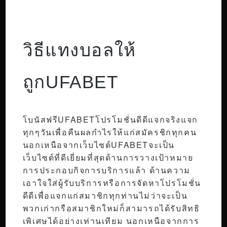
วิธีแทงบอลให้
ถูกUFABET
โบนัสฟรีUFABETโปรโมชั่นดีดีแจกจริงแจก
ทุกๆวันเพื่อคืนผลกำไรให้แก่สมัครชิกทุกคน
นอกเหนือจากเว็บไซต์UFABETจะเป็น
เว็บไซต์ที่ดีเยี่ยมที่สุดด้านการวางเป้าหมาย
การประกอบกิจการบริการแล้า ด้านความ
เอาใจใส่ผู้รับบริการหรือการจัดหาโปรโมชั่น
ดีดีเพื่อแจกแก่สมาชิกทุกท่านไม่ว่าจะเป็น
พวกเก่ากรือสมาชิกใหม่ก็สามารถได้รับสิทธิ
เพิเศษได้อย่างเท่านเทียม นอกเหนือจากการ