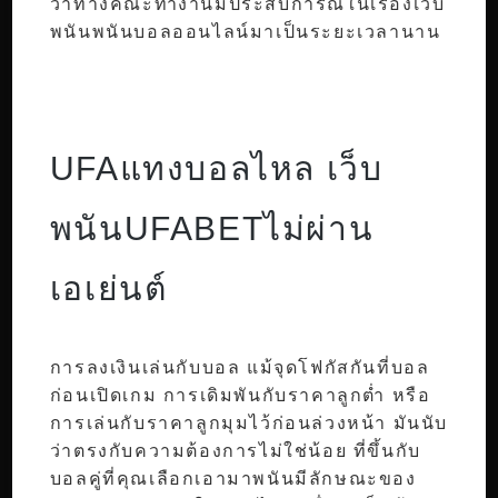
ว่าทางคณะทำงานมีประสบการณ์ในเรื่องเว็บ
พนันพนันบอลออนไลน์มาเป็นระยะเวลานาน
UFAแทงบอลไหล เว็บ
พนันUFABETไม่ผ่าน
เอเย่นต์
การลงเงินเล่นกับบอล แม้จุดโฟกัสกันที่บอล
ก่อนเปิดเกม การเดิมพันกับราคาลูกต่ำ หรือ
การเล่นกับราคาลูกมุมไว้ก่อนล่วงหน้า มันนับ
ว่าตรงกับความต้องการไม่ใช่น้อย ที่ขึ้นกับ
บอลคู่​ที่คุณเลือกเอามาพนันมีลักษณะของ