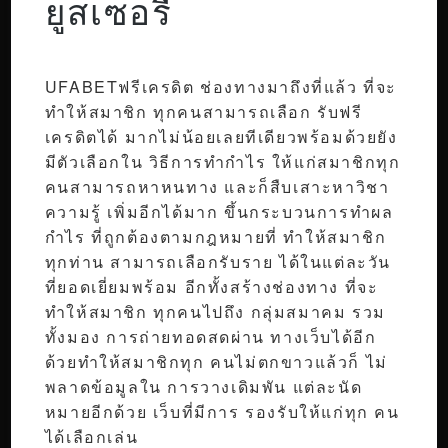
ยูสเซอรื
UFABETฟรีเครดิต ช่องทางมาถึงที่แล้ว ที่จะ
ทำให้สมาชิก ทุกคนสามารถเลือก รับฟรี
เครดิตได้ มากไม่น้อยเลยทีเดียวพร้อมด้วยยัง
มีตัวเลือกใน วิธีการทำกำไร ให้แก่สมาชิกทุก
คนสามารถหาหนทาง และก็สืบเสาะหาวิชา
ความรู้ เพิ่มอีกได้มาก ขึ้นกระบวนการทำผล
กำไร ที่ถูกต้องตามกฎหมายที่ ทำให้สมาชิก
ทุกท่าน สามารถเลือกรับราย ได้ในแต่ละวัน
ที่ยอดเยี่ยมพร้อม อีกทั้งสร้างช่องทาง ที่จะ
ทำให้สมาชิก ทุกคนไปถึง กลุ่มสมาคม รวม
ทั้งมอง การถ่ายทอดสดผ่าน ทางเว็บได้อีก
ด้วยทำให้สมาชิกทุก คนไม่ตกขาวแล้วก็ ไม่
พลาดข้อมูลใน การวางเดิมพัน แต่ละนัด
หมายอีกด้วย เว็บที่มีการ รองรับให้แก่ทุก คน
ได้เลือกเล่น