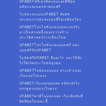
UFABETฟรีเครดิตแทงบอลดีที่สุด
สมัครแทงบอลค่าคอมฟรี
โบนัสแทงบอลUFABET สัมผัส
ประสบการณ์แทงบอลที่ไม่เหมือนใคร
UFABETโปรโมชั่นแทงบอลแจกจริง
มาเป็นส่วนหนึ่งของการสร้าง
ประวัติศาสตร์การเสี่ยงโชค
UFABETโปรโมชั่นแทงบอลฟรี แทง
บอลฟรีกับUFABET
โบนัสฟรีUFABET คืออะไร และใช้ยัง
ไงให้เกิดประโยชน์สูงสุด
UFABETโบนัสแทงบอล ทางเข้าเยอะ
เว็บบอลโปรแรง
UFABETเว็บแทงบอลสด สมัครยังไง
แจกสูตรแม่นๆเว็บตรง
UFABETคาสิโนแทงบอล เว็บเดิมพันที่
ฮิตที่สุดในขณะนี้