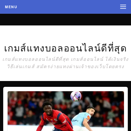
MENU
เกมส์แทงบอลออนไลน์ดีที่สุด
เกมส์แทงบอลออนไลน์ดีที่สุด เกมส์ออนไลน์ ได้เงินจริง
วิธีเล่นเกมส์ สมัครง่ายแทงผ่านเจ้าของเว็บโดยตรง