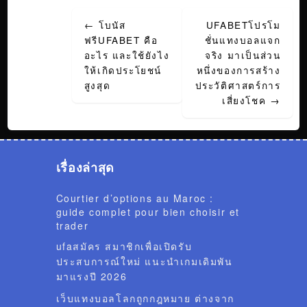
←
โบนัส
UFABETโปรโม
navigation
ฟรีUFABET คือ
ชั่นแทงบอลแจก
อะไร และใช้ยังไง
จริง มาเป็นส่วน
ให้เกิดประโยชน์
หนึ่งของการสร้าง
สูงสุด
ประวัติศาสตร์การ
เสี่ยงโชค
→
เรื่องล่าสุด
Courtier d’options au Maroc :
guide complet pour bien choisir et
trader
ufaสมัคร สมาชิกเพื่อเปิดรับ
ประสบการณ์ใหม่ แนะนำเกมเดิมพัน
มาแรงปี 2026
เว็บแทงบอลโลกถูกกฎหมาย ต่างจาก