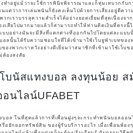
กำลังทำอยู่แม้ว่าจะใช้การพินิจพิจารณาและก็ทุ่มเทบวกกั
หนแต่ว่าการเล่นพนันก็ยังคงเต็มไปด้วยการเสี่ยงอยู่ดีคว
พวกเราบรรลุความสำเร็จได้อย่างยอดเยี่ยมที่สุดเนื่องจ
ต้องเสียไปมากมายแล้วก็สามารถทำให้ท่านคิดเงินที่ตรงนี
แบบอย่างมันจะมีสิ่งที่แตกต่างที่ออกกันไปโดยแต่ละแบบน
งบอลนั้นได้รับความชอบใจที่ได้เข้ามาใช้เว็บยูฟ่าเบทขอ
บของพวกเราหวังอย่างดีเยี่ยมว่าสมาชิกที่เข้ามาใช้เว็บ
่ต้องสงสัย
โบนัสแทงบอล
ลงทุนน้อย สม
ออนไลน์UFABET
ทงบอล
ในที่สุดแล้วการที่เพื่อนฝูงๆจะกระทำพนันบอลออนไ
รือยักยอกทรัพย์สิน ของผู้รับบริการอะไร เมื่อเพื่อนพ้องๆ
อนไลน์แล้วเพื่อนฝูงๆก็จะต้องเริ่มเรียนรู้ กับกรรมวิธี