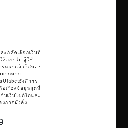
ะก็คัดเลือกเว็บที่
ให้ออกไป ผู้ใช้
ปรารถนาแล้วก็สนอง
ชอบมากมาย
อลUfabetยังมีการ
รื่องข้อมูลสุดที่
ลกับเว็บไซต์ใดและ
งการมั่งคั่ง
9