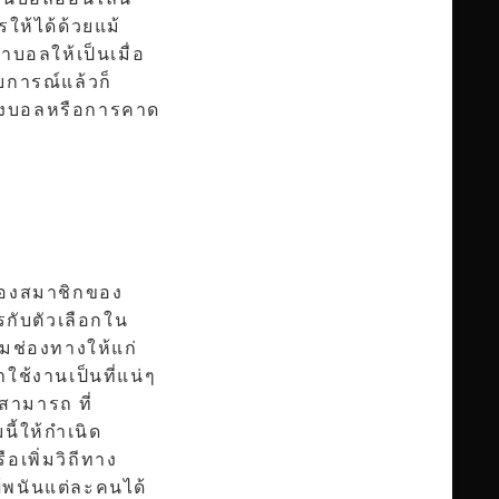
ให้ได้ด้วยแม้
าบอลให้เป็นเมื่อ
บการณ์แล้วก็
องบอลหรือการคาด
นของสมาชิกของ
รกับตัวเลือกใน
่มช่องทางให้แก่
ใช้งานเป็นที่แน่ๆ
สามารถ ที่
นี้ให้กำเนิด
เพิ่มวิถีทาง
ผู้พนันแต่ละคนได้