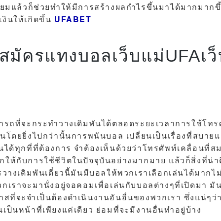
ยี่ยมแล้วก็ช่วยทำให้มีการสร้างผลกำไรขึ้นมาได้มากมากขึ้น
ินให้เกิดขึ้น
UFABET
มัครแทงบอลเว็บแม่UFAเว
ารถที่จะกระทำวางเดิมพันได้ตลอดระยะเวลาการใช้โทรศั
ันโดยยิ่งไปกว่านั้นการพนันบอล เปลี่ยนเป็นเรื่องที่สบา
ด้ทุกที่ที่ต้องการ จำต้องเห็นด้วยว่าโทรศัพท์เคลื่อนที่
กับการใช้ชีวิตในปัจจุบันอย่างมากมาย แล้วก็สิ่งที่น่าดึ
งเดิมพันเดี๋ยวนี้มันมีบอลให้พวกเราเลือกเล่นได้มากไม่น
วกเราจะมานั่งอยู่จอคอมเพื่อเล่นกับบอลต่างๆที่เปิดมา มัน
ี่จะจำเป็นต้องดำเนินงานอันอื่นของพวกเรา ซึ่งแน่ๆว่าผ
ป็นหน้าที่เพียงแค่เดียว ย่อมที่จะมีงานอื่นทำอยู่บ้าง