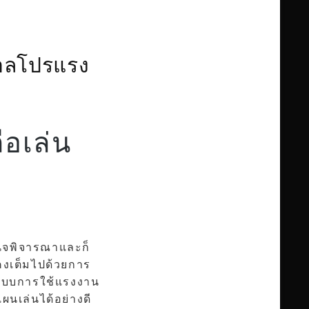
อลโปรแรง
ือเล่น
ินิจพิจารณาและก็
งคงเต็มไปด้วยการ
รวางแบบการใช้แรงงาน
ผนเล่นได้อย่างดี