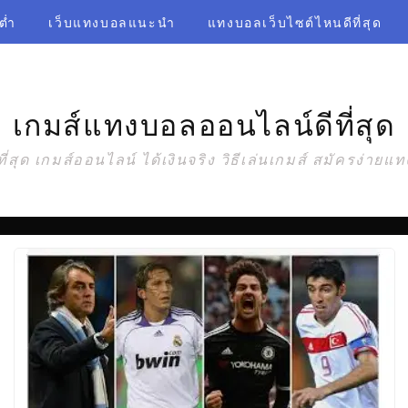
ต่ำ
เว็บแทงบอลแนะนำ
แทงบอลเว็บไซต์ไหนดีที่สุด
เกมส์แทงบอลออนไลน์ดีที่สุด
สุด เกมส์ออนไลน์ ได้เงินจริง วิธีเล่นเกมส์ สมัครง่าย