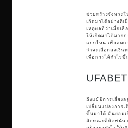
ช่วยสร้างจังหวะใ
เกิดมาได้อย่างดีเย
เหตุผลที่ว่าเมื่อ
ให้เกิดมาได้มากก
แบบไหน เพื่อลดการ
ว่าจะเลือกลงเงิน
เพื่อการได้กำไรขึ้
UFABETวิ
ถึงแม้มีการเสี่ย
เปลี่ยนแปลงการเด
ขึ้นมาได้ มันย่อม
ลักษณะที่คิดพนัน เ
สร้างผลกำไรให้เกิด