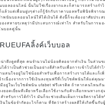
ันบอลออนไลน์ นั้นไม่ใช่เรื่องยากและก็สามารถสร้างกำไร
ก็แล้วแต่เพื่อนฝูงๆต่างก็รู้จักกับราคาบอลหรือพินิจพิจารณ
ำพนันบอลออนไลน์ให้ได้เงินได้ ดังนี้ก็จะต้องอาศัยประส
องสหายๆเหตุว่ามีประสบการณ์เท่าไร สำหรับในการม
ในบอลคู่นั้น
UEUFAลิ้งค์เว็บบอล
่างน่าดึงดูดที่สุด คนจำนวนไม่น้อยคิดอยากทำเงิน ในส่ว
บได้ว่าเป็นตัวช่วยเป็นอย่างดีสำหรับเพื่อการเข้าไปได้กำไ
ามสนใจอยู่ไม่ใช่น้อยสำหรับเพื่อการสร้างรายได้และก็เพิ
ไรเนื่องจากการใช้เงินลงทุนฟรีที่เว็บไซต์พนันให้แด่คุณมา
่มีอยู่ในเว็บไซต์พนัน ufabet ฟรีเครดิต ถ้าหากคนไหนกัน
างยอดเยี่ยมทีเดียวหรือเลือกใช้งานกับตัวเลือกหนทางกลุ่ม
หรับการได้กำไร มันก็จะช่วยเติมเต็มการผลิตรายได้หรือ
งินในข้อจำกัดอะไรก็ตาม ที่จัดว่าสร้างผลดีให้เกิดขึ้นกับ