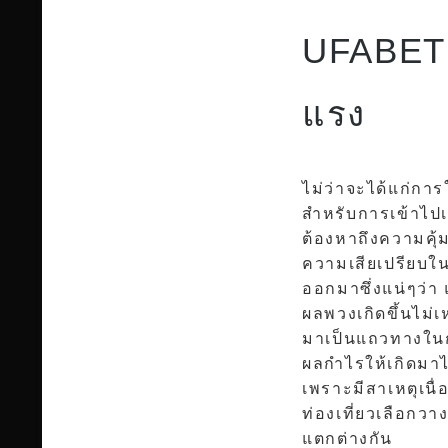
UFABETฟ
แรง
ไม่ว่าจะได้แก่การ
สำหรับการเข้าไป
ต้องหาถึงความคุ
ความเสียเปรียบในเร
ออกมาซึ่งแน่ๆว่า
ผลพวงเกิดขึ้นไม่
มาเป็นแถวทางในการ
ผลกำไรให้เกิดมาไ
เพราะมีสาเหตุเน
ท่องเที่ยวเลือกว
แตกต่างกัน