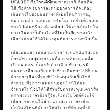
UFABETเว็บไหนดีที่สุด
พวกเราก็เลือกที่จะ
ใช้เพื่อสำหรับการลงทุนอย่างการที่จะต้อง
เดินทางไปยังบ่อนต่างๆที่เปิดให้บริการอยู่
แม้ว่าจะมีการเสี่ยงสำหรับในการที่จะต้องเดิน
ทางไปเล่นหรือจำต้องเสียค่าใช้จ่ายสำหรับใน
การเดินทางก็เกิดเรื่องที่ไม่เป็นปัญหาอะไร
เพียงแค่ขอให้ได้ไปลงทุนกับการเล่นพนันเป็น
เพียงพอแต่ว่าพอนานเข้าการเล่นพนันกับบ่อน
ก็จะมีความยุ่งยากรวมทั้งการเสี่ยงเยอะขึ้น
เรื่อยพวกเราก็เลยจำต้องเลือกที่จะควรมี
แนวทางที่ยอดเยี่ยมกว่าที่จะเดินทางไปที่บ่อน
ด้วยการเลือกที่จะเข้าไปลงทุนกับเว็บไซต์
สำหรับเพื่อการเล่นพนันออนไลน์ให้คน
จำนวนไม่น้อยได้ใช้สำหรับการลงทุนแต่ว่าสิ่ง
แรกพวกเราจำต้องรู้จักเลือกเว็บไซต์ที่จะใช้
เพื่อการลงทุนให้ดีก่อนว่าพวกเราจะเลือก
เว็บไซต์ไหนที่มีการให้บริการที่ดีรวมทั้งมี