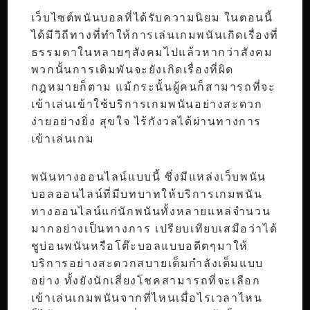
เว็บไซต์พนันบอลที่ได้รับความนิยม ในตอนนี้
ได้มีวิถีทางที่ทำให้การเล่นเกมพนันเกิดเรื่องที่
ธรรมดาในหลายๆสังคมไปแล้วหากว่าสังคม
พวกนั้นการเดิมพันจะยังเกิดเรื่องที่ผิด
กฎหมายก็ตาม แม้กระนั้นผู้คนก็สามารถที่จะ
เข้าเล่นเข้าใช้บริการเกมพนันอย่างสะดวก
ง่ายอย่างยิ่ง สุขใจ ไร้กังวลได้ผ่านทางการ
เข้าเล่นเกม
พนันทางออนไลน์แบบนี้ ซึ่งมีแหล่งเว็บพนัน
บอลออนไลน์ที่มีบทบาทให้บริการเกมพนัน
ทางออนไลน์แก่นักพนันทั้งหลายแหล่จำนวน
มากอย่างเป็นทางการ เปรียบเทียบเสมือว่าได้
ชูบ่อนพนันหรือโต๊ะบอลแบบอดีตๆมาให้
บริการอย่างสะดวกสบายเต็มกำลังเต็มแบบ
อย่าง ทั้งยังนักเสี่ยงโชคสามารถที่จะเลือก
เข้าเล่นเกมพนันจากที่ไหนเมื่อไรเวลาไหน