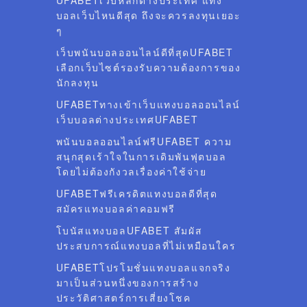
UFABETเว็บหลักต่างประเทศ แทง
บอลเว็บไหนดีสุด ถึงจะควรลงทุนเยอะ
ๆ
เว็บพนันบอลออนไลน์ดีที่สุดUFABET
เลือกเว็บไซต์รองรับความต้องการของ
นักลงทุน
UFABETทางเข้าเว็บแทงบอลออนไลน์
เว็บบอลต่างประเทศUFABET
พนันบอลออนไลน์ฟรีUFABET ความ
สนุกสุดเร้าใจในการเดิมพันฟุตบอล
โดยไม่ต้องกังวลเรื่องค่าใช้จ่าย
UFABETฟรีเครดิตแทงบอลดีที่สุด
สมัครแทงบอลค่าคอมฟรี
โบนัสแทงบอลUFABET สัมผัส
ประสบการณ์แทงบอลที่ไม่เหมือนใคร
UFABETโปรโมชั่นแทงบอลแจกจริง
มาเป็นส่วนหนึ่งของการสร้าง
ประวัติศาสตร์การเสี่ยงโชค