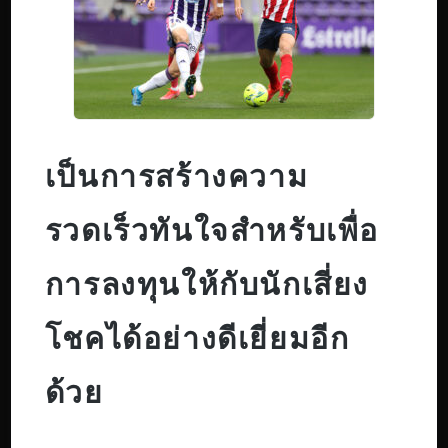
เป็นการสร้างความ
รวดเร็วทันใจสำหรับเพื่อ
การลงทุนให้กับนักเสี่ยง
โชคได้อย่างดีเยี่ยมอีก
ด้วย