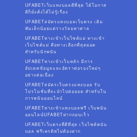
UFABETเว็บแทงบอลดีที่สุด ได้โอกาส
ดีก็มั่งคั่งได้ไม่รู้เรื่อง
UFABETสมัครแทงบอลเว็บตรง เดิม
พันเล็กน้อยแต่รางวัลมหาศาล
UFABETทางเข้าเว็บไซต์แม่ ทางเข้า
เว็บไซต์แม่ คือทางเลือกที่สุดยอด
สำหรับนักพนัน
UFABETทางเข้าเว็บหลัก มีการ
อัปเดตข้อมูลและอัตราต่อรองใหม่ๆ
อย่างต่อเนื่อง
UFABETสมัครเว็บตรงแทงบอล รับ
โปรโมชั่นที่จะนำไปต่อยอด สำหรับใน
การพนันออนไลน์
UFABETทางเข้าแทงบอลฟรี เว็บพนัน
ออนไลน์UFABETฝากถอนเร็ว
UFABETเว็บตรงที่ดีที่สุด เว็บไซต์พนัน
บอล ฟรีเครดิตไม่ต้องฝาก