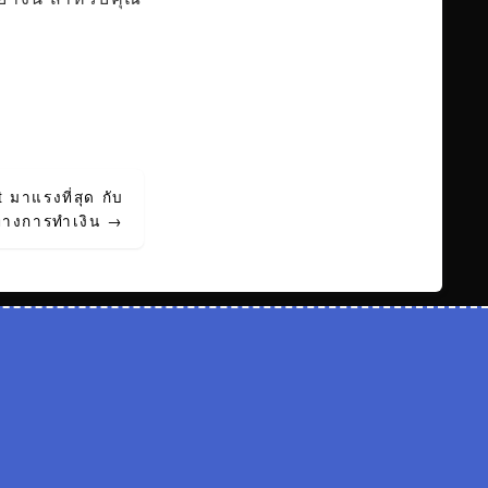
มาแรงที่สุด กับ
างการทำเงิน
→