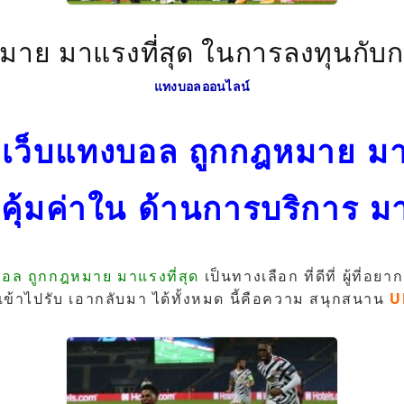
าย มาแรงที่สุด ในการลงทุนกับ
แทงบอลออนไลน์
ว็บแทงบอล ถูกกฎหมาย มาแ
คุ้มค่าใน ด้านการบริการ มา
ล ถูกกฎหมาย มาแรงที่สุด
เป็นทางเลือก ที่ดีที่ ผู้ที่อย
เข้าไปรับ เอากลับมา ได้
ทั้งหมด นี้คือความ สนุกสนาน
U