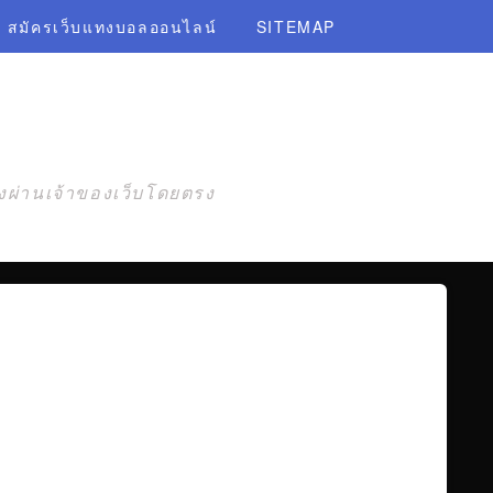
สมัครเว็บแทงบอลออนไลน์
SITEMAP
แทงผ่านเจ้าของเว็บโดยตรง