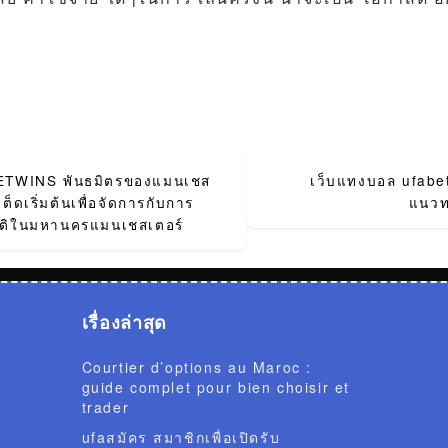
TWINS พันธมิตรของแมนเชส
เว็บแทงบอล ufabet 
ion
เต็ดเริ่มต้นเพื่อจัดการกับการ
แนวท
บัติในมหานครแมนเชสเตอร์
เรื่องล่าสุด
Courtier d’options au Maroc :
guide complet pour bien choisir et
trader
ufaสมัคร สมาชิกเพื่อเปิดรับ