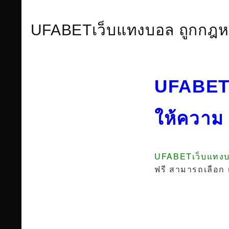
UFABETเว็บแทงบอล ถูกกฎหม
UFABETเ
ให้ความ 
UFABETเว็บแทงบอ
ฟรี สามารถเลือก 