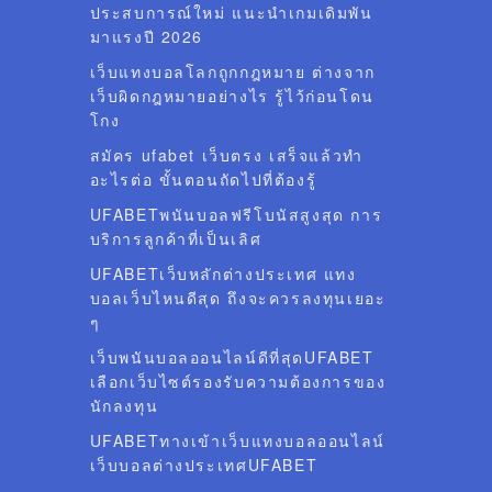
ประสบการณ์ใหม่ แนะนำเกมเดิมพัน
มาแรงปี 2026
เว็บแทงบอลโลกถูกกฎหมาย ต่างจาก
เว็บผิดกฎหมายอย่างไร รู้ไว้ก่อนโดน
โกง
สมัคร ufabet เว็บตรง เสร็จแล้วทำ
อะไรต่อ ขั้นตอนถัดไปที่ต้องรู้
UFABETพนันบอลฟรีโบนัสสูงสุด การ
บริการลูกค้าที่เป็นเลิศ
UFABETเว็บหลักต่างประเทศ แทง
บอลเว็บไหนดีสุด ถึงจะควรลงทุนเยอะ
ๆ
เว็บพนันบอลออนไลน์ดีที่สุดUFABET
เลือกเว็บไซต์รองรับความต้องการของ
นักลงทุน
UFABETทางเข้าเว็บแทงบอลออนไลน์
เว็บบอลต่างประเทศUFABET