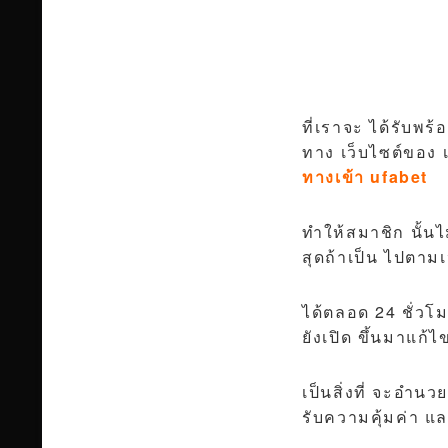
ที่เราจะ ได้รับพร
ทาง เว็บไซต์ของ เ
ทางเข้า ufabet
ทำให้สมาชิก นั้น
สุดถ้าเป็น ไปตามเ
ได้ตลอด 24 ชั่วโมง
ยังเปิด ขึ้นมาแก้
เป็นสิ่งที่ จะอำน
รับความคุ้มค่า แล