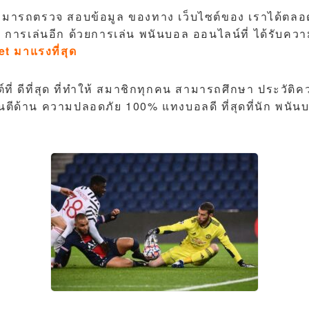
ามารถตรวจ สอบข้อมูล ของทาง เว็บไซต์ของ เราได้ตลอด
 การเล่นอีก ด้วยการเล่น พนันบอล ออนไลน์ที่ ได้รับควา
t มาแรงที่สุด
ต์ที่ ดีที่สุด ที่ทำให้ สมาชิกทุกคน สามารถศึกษา ประวัติ
นตีด้าน ความปลอดภัย 100% แทงบอลดี ที่สุดที่นัก พนัน