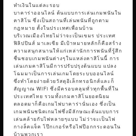
ทำเงินในแต่ละรอบ
บาคาร่าออนไลน์ ต้นแบบการเล่นเกมพนันใน
คาสิโน ซึ่งเป็นสถานที่เล่นพนันที่ถูกตาม
กฎหมาย ตั้งในประเทศเพื่อนบ้าน
บริเวณเมืองไทยไม่ว่าจะเป็นเขมร ประเทศ
ฟิลิปปินส์ มาเลเซีย มีเป้าหมายหลักก็คือสร้าง
ความสนุกสนานให้แก่เหล่านักการพนันที่รู้สึก
ชื่นชอบเกมพนันต่างๆในแหล่งคาสิโนนี้ การ
เล่นเกมคาสิโนมีการปรับปรุงต้นแบบ แปลง
โฉมมาเป็นการเล่นเกมโดยระบบออนไลน์
ซึ่งทำโดยง่ายด้วยวัสดุอิเล็กทรอนิกส์และก็
สัญญาณ WiFi ซึ่งมีครอบคลุมทั่วทุกพื้นที่ใน
ประเทศไทย รวมทั้งเกมคาสิโนยอดนิยม
ตลอดมาก็คือเกมไพ่บาคาร่านั่นเอง ซึ่งเป็น
เกมพนันชนิดเกมไพ่ซึ่งมีลักษณะต้นแบบการ
เล่นคล้ายกับไพ่หลายๆแบบ ไม่ว่าจะเป็นไพ่
กางล็คแจ็ค โป๊กเกอร์หรือไพ่ป๊อกกระดอนใน
บ้านพวกเรา