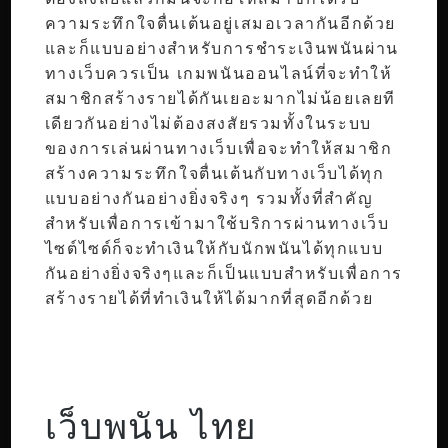
ความระทึกใจตื่นเต้นอยู่เสมอเวลากันอีกด้วย
และก็แบบอย่างสำหรับการชำระเงินพนันผ่าน
ทางเว็บควรเป็น เกมพนันออนไลน์ที่จะทำให้
สมาชิกสร้างรายได้กันเยอะมากไม่น้อยเลยที
เดียวกันอย่างไม่ต้องสงสัยรวมทั้งในระบบ
ของการเล่นผ่านทางเว็บเพื่อจะทำให้สมาชิก
สร้างความระทึกใจตื่นเต้นกับทางเว็บได้ทุก
แบบอย่างกันอย่างยิ่งจริงๆ รวมทั้งที่สำคัญ
สำหรับเพื่อการเข้ามาใช้บริการผ่านทางเว็บ
ไซต์ไซด์ก็จะทำเงินให้กับนักพนันได้ทุกแบบ
กันอย่างยิ่งจริงๆและก็เป็นแบบสำหรับเพื่อการ
สร้างรายได้ที่ทำเงินให้ได้มากที่สุดอีกด้วย
เว็บพนัน ไทย