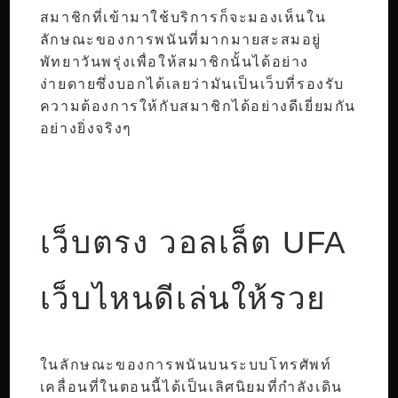
สมาชิกที่เข้ามาใช้บริการก็จะมองเห็นใน
ลักษณะของการพนันที่มากมายสะสมอยู่
พัทยาวันพรุ่งเพื่อให้สมาชิกนั้นได้อย่าง
ง่ายดายซึ่งบอกได้เลยว่ามันเป็นเว็บที่รองรับ
ความต้องการให้กับสมาชิกได้อย่างดีเยี่ยมกัน
อย่างยิ่งจริงๆ
เว็บตรง วอลเล็ต UFA
เว็บไหนดีเล่นให้รวย
ในลักษณะของการพนันบนระบบโทรศัพท์
เคลื่อนที่ในตอนนี้ได้เป็นเลิศนิยมที่กำลังเดิน