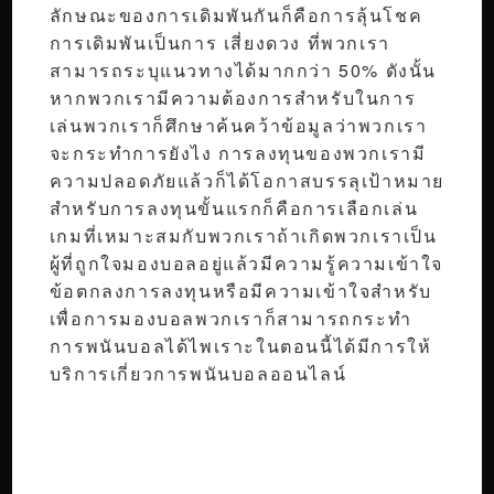
ลักษณะของการเดิมพันกันก็คือการลุ้นโชค
การเดิมพันเป็นการ เสี่ยงดวง ที่พวกเรา
สามารถระบุแนวทางได้มากกว่า 50% ดังนั้น
หากพวกเรามีความต้องการสำหรับในการ
เล่นพวกเราก็ศึกษาค้นคว้าข้อมูลว่าพวกเรา
จะกระทำการยังไง การลงทุนของพวกเรามี
ความปลอดภัยแล้วก็ได้โอกาสบรรลุเป้าหมาย
สำหรับการลงทุนขั้นแรกก็คือการเลือกเล่น
เกมที่เหมาะสมกับพวกเราถ้าเกิดพวกเราเป็น
ผู้ที่ถูกใจมองบอลอยู่แล้วมีความรู้ความเข้าใจ
ข้อตกลงการลงทุนหรือมีความเข้าใจสำหรับ
เพื่อการมองบอลพวกเราก็สามารถกระทำ
การพนันบอลได้ไพเราะในตอนนี้ได้มีการให้
บริการเกี่ยวการพนันบอลออนไลน์