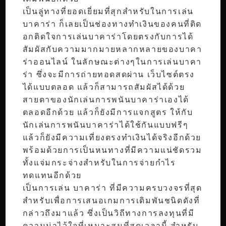
เป็นลู่ทางที่ยอดเยี่ยมที่สุกสำหรับในการเล่น
บาคาร่า ก็เลยเป็นช่องทางทำเงินของคนที่ติด
อกติดใจการเล่นบาคาร่าโดยตรงกับการได้
สัมผัสกับความมากมายหลากหลายของบาคา
ร่าออนไลน์ ในลักษณะต่างๆในการเล่นบาคา
ร่า ซึ่งจะมีการถ่ายทอดสดผ่าน เว็บไซต์ตรง
ได้แบบตลอด แล้วก็สามารถสัมผัสได้ด้วย
สายตาของนักเล่นการพนันบาคาร่าเองได้
ตลอดอีกด้วย แล้วก็ยังมีการแจกสูตร ให้กับ
นักเล่นการพนันบาคาร่าได้ใช้กันแบบฟรีๆ
แล้วก็ยังมีความเที่ยงตรงทำเงินได้จริงอีกด้วย
พร้อมด้วยการเป็นหนทางที่มีความแน่ชัดรวม
ทั้งแจ่มกระจ่างสำหรับในการจ่ายกำไร
ทดแทนอีกด้วย
เป็นการเล่น บาคาร่า ที่มีความครบวงจรที่สุด
สำหรับเพื่อการเสนอเกมการเดิมพันชนิดดังที่
กล่าวถึงมาแล้ว ซึ่งเป็นวิถีทางการลงทุนที่มี
ความน่าไว้ใจที่เหมาะสมที่สุดเวลานี้ สำหรับ