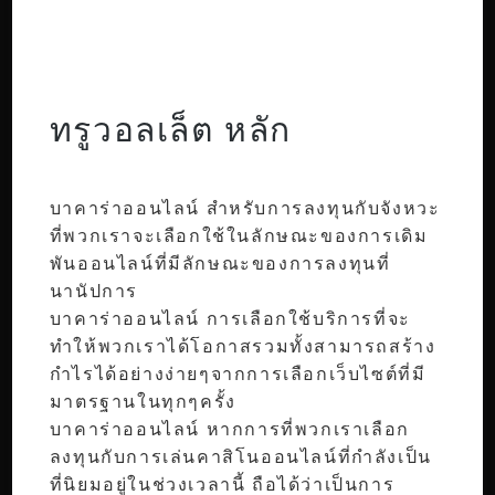
ทรูวอลเล็ต หลัก
บาคาร่าออนไลน์ สำหรับการลงทุนกับจังหวะ
ที่พวกเราจะเลือกใช้ในลักษณะของการเดิม
พันออนไลน์ที่มีลักษณะของการลงทุนที่
นานัปการ
บาคาร่าออนไลน์ การเลือกใช้บริการที่จะ
ทำให้พวกเราได้โอกาสรวมทั้งสามารถสร้าง
กำไรได้อย่างง่ายๆจากการเลือกเว็บไซต์ที่มี
มาตรฐานในทุกๆครั้ง
บาคาร่าออนไลน์ หากการที่พวกเราเลือก
ลงทุนกับการเล่นคาสิโนออนไลน์ที่กำลังเป็น
ที่นิยมอยู่ในช่วงเวลานี้ ถือได้ว่าเป็นการ