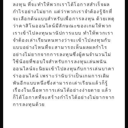
ลงทุน ที่จะทำให้พวกเราได้โอกาสสำเร็จผล
กำไรอย่างไม่ยาก แต่ว่าพวกเราจำต้องรู้จักที่
จะเลือกต้นแบบสำหรับเพื่อการลงทุน ด้วยเหตุ
ว่าคาสิโนออนไลน์มีลักษณะของเกมให้พวก
เราเข้าไปลงทุนนานัปการแบบ ทำให้พวกเรา
จำต้องเล่าเรียนหนทางว่าจะเข้าไปลงทุนกับ
แบบอย่างไหนที่จะสามารถเห็นผลผลกำไร
อย่างไม่ยากจากการลงทุนซึ่งผู้คนจำนวนไม่
ใช้น้อยที่ชอบใจสำหรับการลงทุนเล่นพนัน
ออนไลน์จะนิยมเข้าไปลงทุนกับการเล่นบาคา
ร่าออนไลน์ เพราะว่านับว่าเป็นเกมการเดิม
พันอีกแบบหนึ่งซึ่งสามารถเล่าเรียนแล้วก็รู้
เรื่องในเนื้อหาการเล่นได้อย่างง่ายดาย แล้ว
ก็ได้โอกาสที่จะสร้างกำไรได้อย่างไม่ยากจาก
การลงทุนด้วย