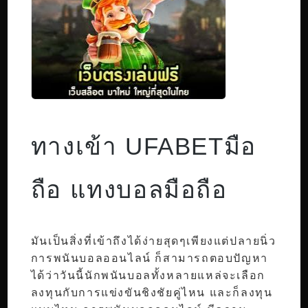
ทางเข้า UFABETมือ
ถือ แทงบอลมือถือ
มันเป็นสิ่งที่เข้าถึงได้ง่ายสุดๆเพียงแต่ปลายนิ่ว
การพนันบอลออนไลน์ ก็สามารถตอบปัญหา
ได้ว่าวันนี้นักพนันบอลทั้งหลายแหล่จะเลือก
ลงทุนกับการแข่งขันชิงชัยคู่ไหน และก็ลงทุน