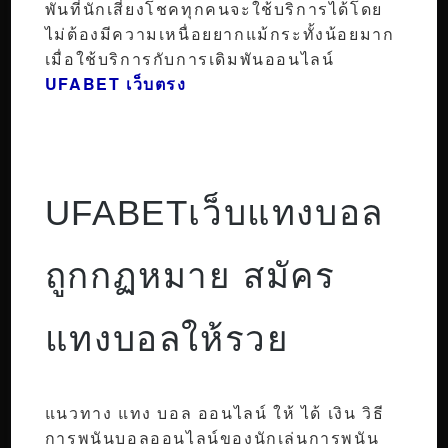
พันที่นักเสี่ยงโชคทุกคนจะใช้บริการได้โดย
ไม่ต้องมีความเหนื่อยยากแม้กระทั้งน้อยมาก
เมื่อใช้บริการกับการเดิมพันออนไลน์
UFABET เว็บตรง
UFABETเว็บแทงบอล
ถูกกฏหมาย สมัคร
แทงบอลให้รวย
แนวทาง แทง บอล ออนไลน์ ให้ ได้ เงิน วิธี
การพนันบอลออนไลน์ของนักเล่นการพนัน