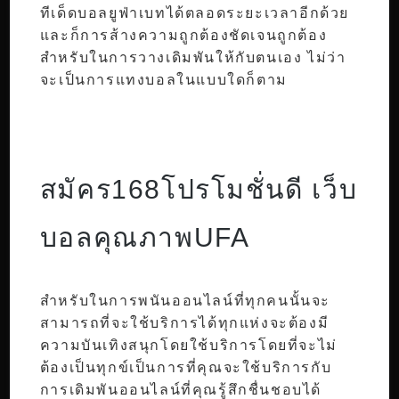
ทีเด็ดบอลยูฟ่าเบทได้ตลอดระยะเวลาอีกด้วย
และก็การส้างความถูกต้องชัดเจนถูกต้อง
สำหรับในการวางเดิมพันให้กับตนเอง ไม่ว่า
จะเป็นการแทงบอลในแบบใดก็ตาม
สมัคร168โปรโมชั่นดี เว็บ
บอลคุณภาพUFA
สำหรับในการพนันออนไลน์ที่ทุกคนนั้นจะ
สามารถที่จะใช้บริการได้ทุกแห่งจะต้องมี
ความบันเทิงสนุกโดยใช้บริการโดยที่จะไม่
ต้องเป็นทุกข์เป็นการที่คุณจะใช้บริการกับ
การเดิมพันออนไลน์ที่คุณรู้สึกชื่นชอบได้