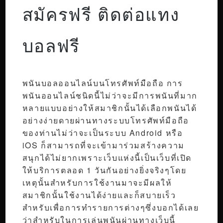
สมัครฟรี ติดต่อแทง
บอลฟรี
พนันบอลออนไลน์บนโทรศัพท์มือถือ การ
พนันออนไลน์ชนิดนี้ไม่ว่าจะมีการพนันที่มาก
หลายแบบอย่างให้สมาชิกนั้นได้เลือกพนันได้
อย่างง่ายดายผ่านทางระบบโทรศัพท์มือถือ
ของท่านไม่ว่าจะเป็นระบบ Android หรือ
iOS ก็สามารถที่จะเข้ามาร่วมสร้างความ
สนุกได้ไม่ยากเพราะเว็บแห่งนี้เป็นเว็บที่เปิด
ให้บริการตลอด 1 วันกันอย่างยิ่งจริงๆโดย
เหตุนั้นสำหรับการใช้งานมาจะมีผลให้
สมาชิกนั้นใช้งานได้ง่ายและก็สบายเร็ว
สำหรับเพื่อการทำรายการต่างๆซึ่งบอกได้เลย
ว่าสำหรับในการเล่นพนันผ่านทางเว็บนี้