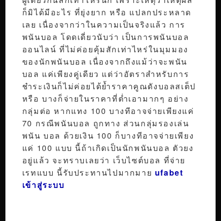
ก็มิได้มีอะไร ที่ยุ่งยาก หรือ แปลกประหลาด
เลย เนื่องจากว่าในความเป็นจริงแล้ว การ
พนันบอล โดดเดี่ยวนับว่า เป็นการพนันบอล
ออนไลน์ ที่ไม่ค่อยคุ้มสักเท่าไหร่ในมุมมอง
ของนักพนันบอล เนื่องจากถึงแม้ว่าจะพนัน
บอล แค่เพียงคู่เดียว แต่ว่าอัตราสำหรับการ
ชำระเงินก็ไม่ค่อยได้ย้ำราคาคูณดังบอลสเต็ป
หรือ บางก็จ่ายในราคาที่ต่ำเอามากๆ อย่าง
กลุ่มต่อ หากแทง 100 บางทีอาจจ่ายเพียงแค่
70 กรณีพนันบอล ถูกทาง ส่วนกลุ่มรองเล่น
พนัน บอล ด้วยเงิน 100 ก็บางทีอาจจ่ายเพียง
แค่ 100 แบบ นี้ถ้าเกิดเป็นนักพนันบอล ตัวยง
อยู่แล้ว จะทราบเลยว่า เว็บไซต์บอล ที่จ่าย
เรทแบบ นี้รับประทานไปมากมาย
ufabet
เข้าสู่ระบบ