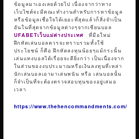
ข้อมูลมาเองเลยด้วยไป เนื่องจากว่าทาง
เว็บไซต์จะมีคณะทำงานสำหรับการหาข้อมูล
หรือข้อมูลเชื่อใจได้เยอะที่สุดแล้วก็สิ่งจำเป็น
อันในที่สุดจากข้อมูลต่างๆจากเซียนบอล
UFABETเว็บแม่ต่างประเทศ
ที่มือใหม่
ฝึกหัดเล่นบอลควรจะทราบรวมทั้งใช้
ประโยชน์ ก็คือ ฝึกหัดลงทุนน้อยๆแม้กระนั้น
เล่นแทงบอลได้เรื่อยจะดียิ่งกว่า เป็นเนื่องจาก
ในส่วนของงบประมาณหรือเงินลงทุนที่เหล่า
นักเล่นบอลเอามาเล่นพนัน หรือ เล่นบอลนั้น
ก็จำเป็นที่จะต้องตรวจสอบทุนของอยู่เสมอ
เวลา
https://www.thehencommandments.com/
Post