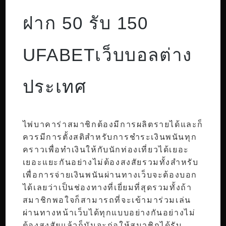
ฝาก 50 รับ 150
UFABETเว็บบอลต่าง
ประเทศ
ไพ่บาคาร่าสมาชิกต้องมีการผลิตรายได้และก็
ควรมีการตั้งสติสำหรับการชำระเงินพนันทุก
คราวเพื่อทำเงินให้กับนักท่องเที่ยวได้เยอะ
เยอะแยะกันอย่างไม่ต้องสงสัยรวมทั้งสำหรับ
เพื่อการจ่ายเงินพนันผ่านทางเว็บจะต้องบอก
ได้เลยว่าเป็นช่องทางที่เยี่ยมที่สุดรวมทั้งถ้า
สมาชิกพอใจก็สามารถที่จะเข้ามาร่วมเล่น
ผ่านทางหน้าเว็บได้ทุกแบบอย่างกันอย่างไม่
ต้องสงสัยแล้วก็มันจะก่อให้สมาชิกได้รับ