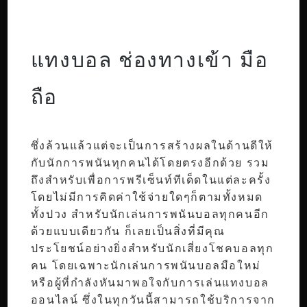
แทงบอล ช่องทางเข้า มือ
ถือ
ซึ่งล้วนแล้วแต่จะเป็นการสร้างผลในด้านดีให้
กับนักการพนันทุกคนได้โดยตรงอีกด้วย รวม
ถึงสำหรับเพื่อการพรีเซ็นท์ทีเด็ดในแต่ละครั้ง
โดยไม่มีการคิดค่าใช้จ่ายใดๆก็ตามทั้งหมด
ทั้งปวง สำหรับนักเล่นการพนันบอลทุกคนอีก
ด้วยแบบเดียวกัน ก็เลยเป็นสิ่งที่มีคุณ
ประโยชน์อย่างยิ่งสำหรับนักเสี่ยงโชคบอลทุก
คน โดยเฉพาะนักเล่นการพนันบอลมือใหม่
หรือผู้ที่กำลังหันมาพอใจกับการเล่นแทงบอล
ออนไลน์ ซึ่งในทุกวันนี้สามารถใช้บริการจาก