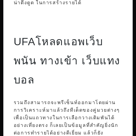
น่าดึงดูด ในการสร้างรายได้
UFAโหลดแอพเว็บ
พนัน ทางเข้า เว็บแทง
บอล
รวมถึงสามารถจะพรีเซ็นท์ออกมาโดยผ่าน
การวิเคราะห์มาแล้วถึงทีเด็ดของคู่มวยต่างๆ
เพื่อเป็นแถวทางในการเลือกวางเดิมพันได้
อย่างเที่ยงตรง ก็เลยเป็นข้อมูลที่สำคัญยิ่งนัก
ต่อการทำรายได้อย่างดีเยี่ยม แล้วก็ยัง