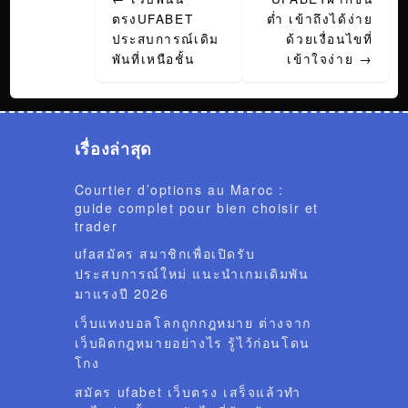
navigation
ตรงUFABET
ต่ำ เข้าถึงได้ง่าย
ประสบการณ์เดิม
ด้วยเงื่อนไขที่
พันที่เหนือชั้น
เข้าใจง่าย
→
เรื่องล่าสุด
Courtier d’options au Maroc :
guide complet pour bien choisir et
trader
ufaสมัคร สมาชิกเพื่อเปิดรับ
ประสบการณ์ใหม่ แนะนำเกมเดิมพัน
มาแรงปี 2026
เว็บแทงบอลโลกถูกกฎหมาย ต่างจาก
เว็บผิดกฎหมายอย่างไร รู้ไว้ก่อนโดน
โกง
สมัคร ufabet เว็บตรง เสร็จแล้วทำ