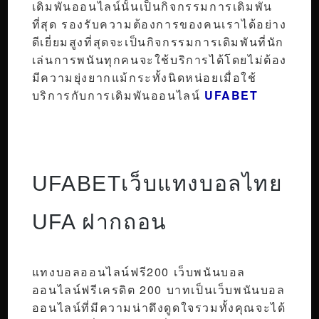
เดิมพันออนไลน์นั้นเป็นกิจกรรมการเดิมพัน
ที่สุด รองรับความต้องการของคนเราได้อย่าง
ดีเยี่ยมสูงที่สุดจะเป็นกิจกรรมการเดิมพันที่นัก
เล่นการพนันทุกคนจะใช้บริการได้โดยไม่ต้อง
มีความยุ่งยากแม้กระทั้งนิดหน่อยเมื่อใช้
บริการกับการเดิมพันออนไลน์
UFABET
UFABETเว็บแทงบอลไทย
UFA ฝากถอน
แทง​บอล​ออนไลน์​ฟรี​200​ เว็บพนันบอล
ออนไลน์ฟรีเครดิต 200 บาทเป็นเว็บพนันบอล
ออนไลน์ที่มีความน่าดึงดูดใจรวมทั้งคุณจะได้