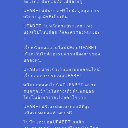
อะไรต่อ ขั้นตอนถัดไปที่ต้องรู้
UFABETพนันบอลฟรีโบนัสสูงสุด การ
บริการลูกค้าที่เป็นเลิศ
UFABETเว็บหลักต่างประเทศ แทง
บอลเว็บไหนดีสุด ถึงจะควรลงทุนเยอะ
ๆ
เว็บพนันบอลออนไลน์ดีที่สุดUFABET
เลือกเว็บไซต์รองรับความต้องการของ
นักลงทุน
UFABETทางเข้าเว็บแทงบอลออนไลน์
เว็บบอลต่างประเทศUFABET
พนันบอลออนไลน์ฟรีUFABET ความ
สนุกสุดเร้าใจในการเดิมพันฟุตบอล
โดยไม่ต้องกังวลเรื่องค่าใช้จ่าย
UFABETฟรีเครดิตแทงบอลดีที่สุด
สมัครแทงบอลค่าคอมฟรี
โบนัสแทงบอลUFABET สัมผัส
ประสบการณ์แทงบอลที่ไม่เหมือนใคร