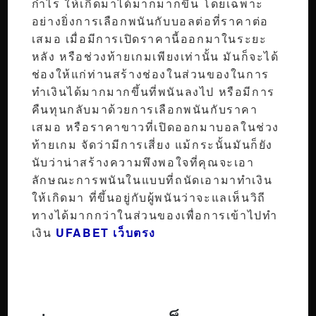
กำไร ให้เกิดมาได้มากมากขึ้น โดยเฉพาะ
อย่างยิ่งการเลือกพนันกับบอลต่อที่ราคาต่อ
เสมอ เมื่อมีการเปิดราคานี้ออกมาในระยะ
หลัง หรือช่วงท้ายเกมเพียงเท่านั้น มันก็จะได้
ช่องให้แก่ท่านสร้างช่องในส่วนของในการ
ทำเงินได้มากมากขึ้นที่พนันลงไป หรือมีการ
คืนทุนกลับมาด้วยการเลือกพนันกับราคา
เสมอ หรือราคาขาวที่เปิดออกมาบอลในช่วง
ท้ายเกม จัดว่ามีการเสี่ยง แม้กระนั้นมันก็ยัง
นับว่าน่าสร้างความพึงพอใจที่คุณจะเอา
ลักษณะการพนันในแบบที่ถนัดเอามาทำเงิน
ให้เกิดมา ที่ขึ้นอยู่กับผู้พนันว่าจะแลเห็นวิถี
ทางได้มากกว่าในส่วนของเพื่อการเข้าไปทำ
เงิน
UFABET เว็บตรง