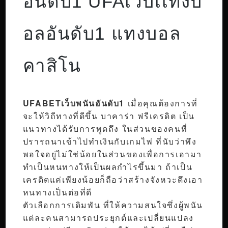
อันดับ1 UFAเว็บเเทงบ
อลอันดับ1 แทงบอล
คาสิโน
UFABETเว็บพนันอันดับ1
เมื่อคุณต้องการที่
จะให้วิถีทางที่ดีขึ้น บาคาร่า ฟรีเครดิต เป็น
แนวทางได้รับการพูดถึง ในส่วนของคนที่
ปรารถนาเข้าไปทำเงินกับเกมไพ่ ที่นับว่าพึง
พอใจอยู่ไม่ใช่น้อยในส่วนของเพื่อการเอามา
ทำเป็นหนทางให้เป็นผลกำไรขึ้นมา ถ้าเป็น
เครดิตแค่เพียงน้อยก็ถือว่าสร้างจังหวะดึงเอา
หนทางเป็นต่อที่ดี
ตัวเลือกการเดิมพัน ที่ให้ความสนใจซึ่งผู้พนัน
แต่ละคนสามารถประยุกต์และเปลี่ยนแปลง