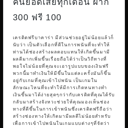
คืนยอดเสียทุกเดือน ฝาก
300 ฟรี 100
เครดิตฟรีบาคาร่า มีส่วนช่วยอยู่ไม่น้อยแล้วก็
นับว่า เป็นตัวเลือกที่ดีในการพนันที่จะทำให้
ท่านได้ช่องสร้างผลตอบแทนให้เกิดขึ้นมามี
ผลดีมากเพิ่มขึ้นเรื่อยถือได้ว่าเป็นวิถีทางที่
พอใจไม่น้อยที่คุณจะเอารูปแบบของเงินฟรี
พวกนี้มาทำเงินให้มีขึ้นในแต่ละครั้งมันก็ขึ้น
อยู่กับเกมที่คุณเข้าไปพนัน เป็นเกมใน
ลักษณะไหนที่จะทำให้มีการเกิดหนทางทำ
เงินขึ้นมาได้ง่ายสุดๆกว่ากับเครดิตที่คุณได้รับ
กลับมาสร้างจังหวะช่วยให้คุณมองเห็นช่อง
ทางที่ดีขึ้นในการเข้าพนันซึ่งเครดิตฟรีถือว่า
สร้างช่องทางให้เกิดมามีผลดีไม่น้อยสำหรับ
เพื่อการเข้าไปพนันในเกมแบบต่างๆที่จัดว่า