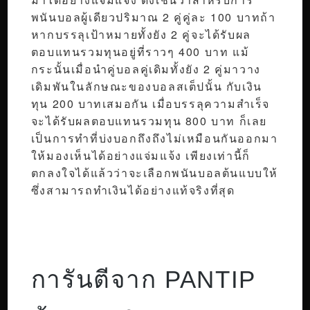
พนันบอลผู้เดียวปริมาณ 2 คู่คู่ละ 100 บาทถ้า
หากบรรลุเป้าหมายทั้งยัง 2 คู่จะได้รับผล
ตอบแทนรวมทุนอยู่ที่ราวๆ 400 บาท แม้
กระนั้นเมื่อนำคู่บอลคู่เดิมทั้งยัง 2 คู่มาวาง
เดิมพันในลักษณะของบอลสเต็ปนั้น กับเงิน
ทุน 200 บาทเสมอกัน เมื่อบรรลุความสำเร็จ
จะได้รับผลตอบแทนรวมทุน 800 บาท ก็เลย
เป็นการทำที่บ่งบอกถึงถึงไม่เหมือนกันออกมา
ให้มองเห็นได้อย่างแจ่มแจ้ง เพียงเท่านี้ก็
ตกลงใจได้แล้วว่าจะเลือกพนันบอลต้นแบบให้
ซึ่งสามารถทำเงินได้อย่างแท้จริงที่สุด
การันตีจาก PANTIP