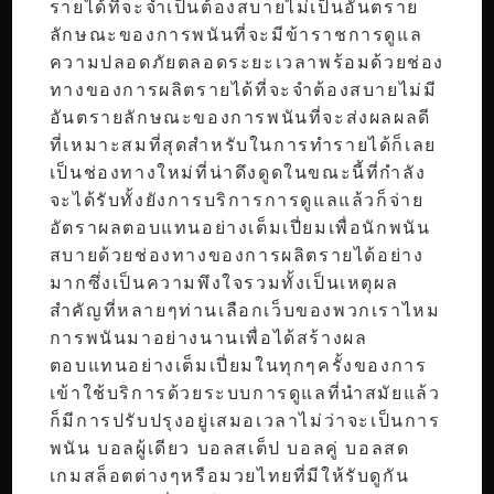
รายได้ที่จะจำเป็นต้องสบายไม่เป็นอันตราย
ลักษณะของการพนันที่จะมีข้าราชการดูแล
ความปลอดภัยตลอดระยะเวลาพร้อมด้วยช่อง
ทางของการผลิตรายได้ที่จะจำต้องสบายไม่มี
อันตรายลักษณะของการพนันที่จะส่งผลผลดี
ที่เหมาะสมที่สุดสำหรับในการทำรายได้ก็เลย
เป็นช่องทางใหม่ที่น่าดึงดูดในขณะนี้ที่กำลัง
จะได้รับทั้งยังการบริการการดูแลแล้วก็จ่าย
อัตราผลตอบแทนอย่างเต็มเปี่ยมเพื่อนักพนัน
สบายด้วยช่องทางของการผลิตรายได้อย่าง
มากซึ่งเป็นความพึงใจรวมทั้งเป็นเหตุผล
สำคัญที่หลายๆท่านเลือกเว็บของพวกเราไหม
การพนันมาอย่างนานเพื่อได้สร้างผล
ตอบแทนอย่างเต็มเปี่ยมในทุกๆครั้งของการ
เข้าใช้บริการด้วยระบบการดูแลที่นำสมัยแล้ว
ก็มีการปรับปรุงอยู่เสมอเวลาไม่ว่าจะเป็นการ
พนัน บอลผู้เดียว บอลสเต็ป บอลคู่ บอลสด
เกมสล็อตต่างๆหรือมวยไทยที่มีให้รับดูกัน