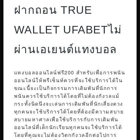
ฝากถอน TRUE
WALLET UFABETไม่
ผ่านเอเยนต์แทงบอล
แทง​บอล​ออนไลน์​ฟรี​200​ สำหรับเพื่อการพนัน
ออนไลน์ให้พรีเซ็นท์ควรที่จะใช้บริการได้ใน
ขณะนี้จะเป็นกิจกรรมการเดิมพันที่นักการ
พนันควรใช้บริการได้โดยที่ไม่ต้องกังวลแม้
กระทั้งนิดนึงจะเล่นการเดิมพันที่นักเสี่ยงดวง
ทุกคนจะใช้บริการได้โดยที่ต้องมีความสบาย
สบายมหาศาลเพื่อใช้บริการกับการเดิมพัน
ออนไลน์ที่เด็กนักเรียนทุกคนจะใช้บริการได้
โดยที่คุณจะไม่ต้องวิตกกังวลอีกต่อไปการ