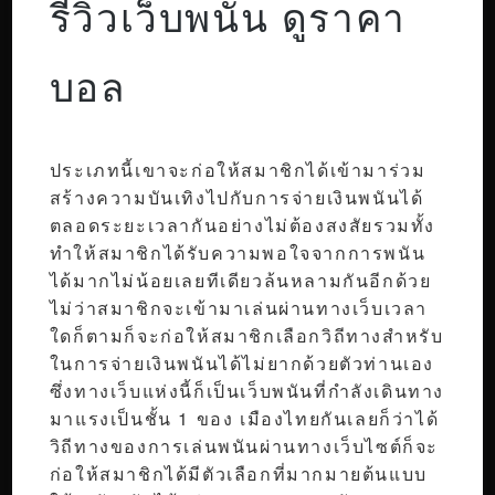
รีวิวเว็บพนัน ดูราคา
บอล
ประเภทนี้เขาจะก่อให้สมาชิกได้เข้ามาร่วม
สร้างความบันเทิงไปกับการจ่ายเงินพนันได้
ตลอดระยะเวลากันอย่างไม่ต้องสงสัยรวมทั้ง
ทำให้สมาชิกได้รับความพอใจจากการพนัน
ได้มากไม่น้อยเลยทีเดียวล้นหลามกันอีกด้วย
ไม่ว่าสมาชิกจะเข้ามาเล่นผ่านทางเว็บเวลา
ใดก็ตามก็จะก่อให้สมาชิกเลือกวิถีทางสำหรับ
ในการจ่ายเงินพนันได้ไม่ยากด้วยตัวท่านเอง
ซึ่งทางเว็บแห่งนี้ก็เป็นเว็บพนันที่กำลังเดินทาง
มาแรงเป็นชั้น 1 ของ เมืองไทยกันเลยก็ว่าได้
วิถีทางของการเล่นพนันผ่านทางเว็บไซต์ก็จะ
ก่อให้สมาชิกได้มีตัวเลือกที่มากมายต้นแบบ