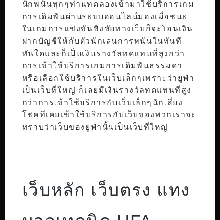
นักพนันทุกๆท่านทดลองเข้ามาใช้บริการเกม
การเดิมพันผ่านระบบออนไลน์มองเมื่อชนะ
ในเกมการแข่งขันชิงชัยทางเว็บก็จะโอนเงิน
ฝากบัญชีให้กับตัวนักเล่นการพนันในทันที
ทันใดและก็เป็นเงินรางวัลทดแทนที่สูงกว่า
การเข้าใช้บริการเกมการเดิมพันธรรมดา
หรือเลือกใช้บริการในเว็บเล็กๆเพราะว่ายูฟ่า
เป็นเว็บที่ใหญ่ ก็เลยมีเงินรางวัลทดแทนที่สูง
กว่าการเข้าใช้บริการกับเว็บเล็กๆนักเสี่ยง
โชคที่เคยเข้าใช้บริการกับเว็บของพวกเราจะ
ทราบว่าเว็บของยูฟ่านั้นเป็นเว็บที่ใหญ่
เว็บหลัก เว็บตรง แทง