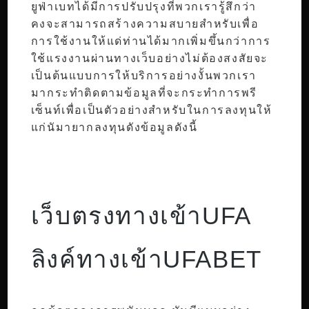
ยูฟ่าเบทได้มีการปรับปรุงที่พวกเรารู้สึกว่า
คงจะสามารถสร้างความสบายสำหรับเพื่อ
การใช้งานให้แด่ท่านได้มากเพิ่มขึ้นกว่าการ
ใช้แรงงานผ่านทางเว็บอย่างไม่ต้องสงสัยจะ
เป็นต้นแบบการให้บริการอย่างงั้นพวกเรา
มากระทำติดตามข้อมูลที่จะกระทำการพรี
เซ็นท์เพื่อเป็นตัวอย่างสำหรับในการลงทุนให้
แก่นัมายากลงทุนดังข้อมูลดังนี้
เว็บตรงทางเข้าUFA
ลิงค์ทางเข้าUFABET