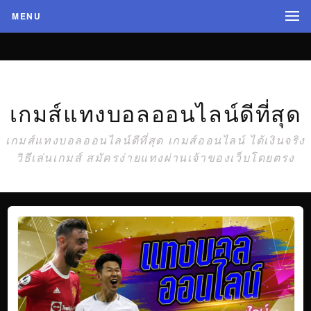
MENU
เกมส์แทงบอลออนไลน์ดีที่สุด
เกมส์แทงบอลออนไลน์ดีที่สุด เกมส์ออนไลน์ ได้เงินจริง
วิธีเล่นเกมส์ สมัครง่ายแทงผ่านเจ้าของเว็บโดยตรง