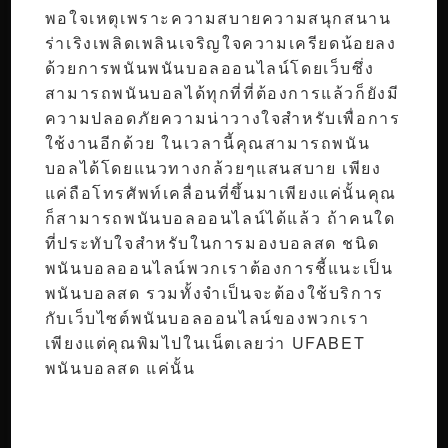
พอใจเหตุเพราะความสบายความสนุกสนาน
ร่าเริงเพลิดเพลินเจริญใจความเครียดน้อยลง
ด้วยการพนันพนันบอลออนไลน์โดยเว็บซึ่ง
สามารถพนันบอลได้ทุกที่ที่ต้องการแล้วก็ยังมี
ความปลอดภัยความน่าวางใจสำหรับเพื่อการ
ใช้งานอีกด้วย ในเวลานี้คุณสามารถพนัน
บอลได้โดยแนวทางกล้วยๆแสนสบาย เพียง
แค่ถือโทรศัพท์เคลื่อนที่ขึ้นมาเพียงแค่นั้นคุณ
ก็สามารถพนันบอลออนไลน์ได้แล้ว ถ้าคนใด
ที่ประทับใจสำหรับในการมองบอลสด ชนิด
พนันบอลออนไลน์พวกเราต้องการชี้แนะเป็น
พนันบอลสด รวมทั้งจำเป็นจะต้องใช้บริการ
กับเว็บไซต์พนันบอลออนไลน์ของพวกเรา
เพียงแต่คุณพิมไปในเน็ตเลยว่า UFABET
พนันบอลสด แค่นั้น