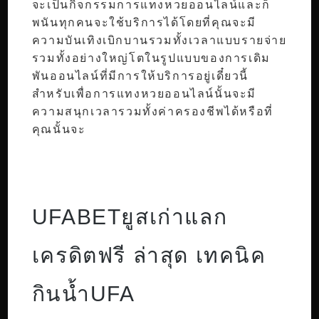
จะเป็นกิจกรรมการแทงหวยออนไลน์และก็
พนันทุกคนจะใช้บริการได้โดยที่คุณจะมี
ความบันเทิงเบิกบานรวมทั้งเวลาแบบรายจ่าย
รวมทั้งอย่างใหญ่โตในรูปแบบของการเดิม
พันออนไลน์ที่มีการให้บริการอยู่เดี๋ยวนี้
สำหรับเพื่อการแทงหวยออนไลน์นั้นจะมี
ความสนุกเวลารวมทั้งค่าครองชีพได้หรือที่
คุณนั้นจะ
UFABETยูสเก่าแลก
เครดิตฟรี ล่าสุด เทคนิค
กินน้ำUFA