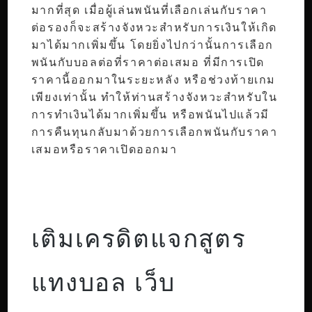
มากที่สุด เมื่อผู้เล่นพนันที่เลือกเล่นกับราคา
ต่อรองก็จะสร้างจังหวะสำหรับการเงินให้เกิด
มาได้มากเพิ่มขึ้น โดยยิ่งไปกว่านั้นการเลือก
พนันกับบอลต่อที่ราคาต่อเสมอ ที่มีการเปิด
ราคานี้ออกมาในระยะหลัง หรือช่วงท้ายเกม
เพียงเท่านั้น ทำให้ท่านสร้างจังหวะสำหรับใน
การทำเงินได้มากเพิ่มขึ้น หรือพนันไปแล้วมี
การคืนทุนกลับมาด้วยการเลือกพนันกับราคา
เสมอหรือราคาเปิดออกมา
เติมเครดิตแจกสูตร
แทงบอล เว็บ