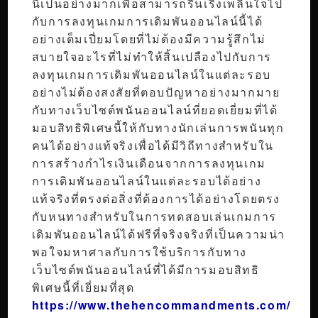
นี้เป็นอย่างมากเพื่อสามารถรื้นเริงเพลินใจไป
กับการลงทุนเกมการเดิมพันออนไลน์นี้ได้
อย่างเต็มเปี่ยมโดยที่ไม่ต้องมีความรู้สึกไม่
สบายใจอะไรที่ไม่ทำให้สิ้นเปลืองไปกับการ
ลงทุนเกมการเดิมพันออนไลน์ในแต่ละรอบ
อย่างไม่ต้องสงสัยที่ตอบปัญหาอย่างมากมาย
กับทางเว็บไซต์พนันออนไลน์ที่ยอดเยี่ยมที่ได้
มอบสิทธิพิเศษนี้ให้กับทางนักเล่นการพนันทุก
คนได้อย่างแท้จริงเพื่อได้มีวิถีทางสำหรับใน
การสร้างกำไรเงินเดือนจากการลงทุนเกม
การเดิมพันออนไลน์ในแต่ละรอบได้อย่าง
แท้จริงที่ตรงต่อสิ่งที่ต้องการได้อย่างโดยตรง
กับหนทางสำหรับในการทดสอบเล่นเกมการ
เดิมพันออนไลน์ได้ฟรีที่จริงจริงที่เป็นความน่า
พอใจมหาศาลกับการใช้บริการกับทาง
เว็บไซต์พนันออนไลน์ที่ได้มีการมอบสิทธิ
พิเศษนี้ที่เยี่ยมที่สุด
https://www.thehencommandments.com/