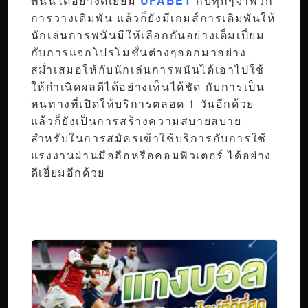
พนันได้อย่างดีเยี่ยม
UFABET
กับทุกๆจำพวก
การวางเดิมพัน แล้วก็ยังมีเกมส์การเดิมพันให้
นักเล่นการพนันมีให้เลือกกันอย่างเต็มเปี่ยม
กับการแจกโปรโมชั่นต่างๆออกมาอย่าง
สม่ำเสมอให้กับนักเล่นการพนันได้เอาไปใช้
ให้กำเนิดผลดีได้อย่างเห็นได้ชัด กับการเป็น
หนทางที่เปิดให้บริการตลอด 1 วันอีกด้วย
แล้วก็ยังเป็นการสร้างความสบายสบาย
สำหรับในการสมัครเข้าใช้บริการกับการใช้
แรงงานผ่านมือถือหรือคอมพิวเตอร์ ได้อย่าง
ดีเยี่ยมอีกด้วย