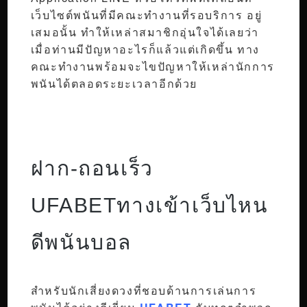
เว็บไซต์พนันที่มีคณะทำงานที่รอบริการ อยู่
เสมอนั้น ทำให้เหล่าสมาชิกอุ่นใจได้เลยว่า
เมื่อท่านมีปัญหาอะไรก็แล้วแต่เกิดขึ้น ทาง
คณะทำงานพร้อมจะไขปัญหาให้เหล่านักการ
พนันได้ตลอดระยะเวลาอีกด้วย
ฝาก-ถอนเร็ว
UFABETทางเข้าเว็บไหน
ดีพนันบอล
สำหรับนักเสี่ยงดวงที่ชอบด้านการเล่นการ