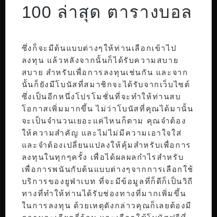
100 ล่าสุด ตารางบอล
ซึ่งก็จะมีต้นแบบต่างๆให้ท่านเลือกเข้าไป
ลงทุน แล้วหลังจากนั้นก็ได้รับความสบาย
สบาย สำหรับเพื่อการลงทุนเช่นกัน และจาก
นั้นก็ยังมีโบนัสที่สมาชิกจะได้รับจากเว็บไซต์
ซึ่งเป็นอีกหนึ่งโปรโมชั่นที่จะทำให้ท่านสบ
โอกาสเพิ่มมากขึ้น ไม่ว่าโบนัสที่คุณได้มานั้น
จะเป็นจำนวนเยอะแค่ไหนก็ตาม คุณจำต้อง
ให้ความสำคัญ และไม่ไม่มีความเอาใจใส่
และจำต้องเปลี่ยนแปลงให้คุ้มสำหรับเพื่อการ
ลงทุนในทุกๆครั้ง เพื่อได้ผลผลกำไรสำหรับ
เพื่อการพนันกับต้นแบบต่างๆจากการเลือกใช้
บริการของยูฟ่าเบท ที่จะมีข้อมูลที่ก็ดีก็เป็นวิถี
ทางที่ทำให้ท่านได้รับช่องทางที่มากเพิ่มขึ้น
ในการลงทุน ด้วยเหตุดังกล่าวคุณก็เลยต้องมี