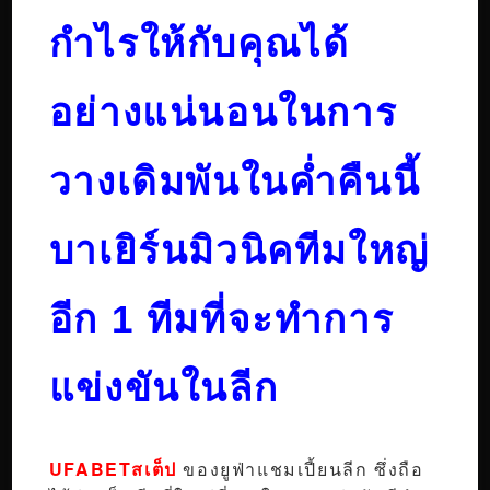
กำไรให้กับคุณได้
อย่างแน่นอนในการ
วางเดิมพันในค่ำคืนนี้
บาเยิร์นมิวนิคทีมใหญ่
อีก 1 ทีมที่จะทำการ
แข่งขันในลีก
UFABETสเต็ป
ของยูฟ่าแชมเปี้ยนลีก ซึ่งถือ