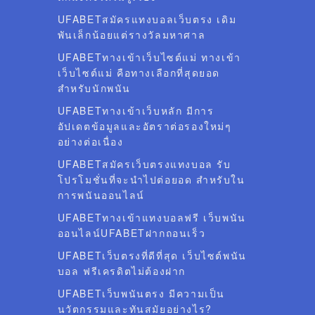
UFABETสมัครแทงบอลเว็บตรง เดิม
พันเล็กน้อยแต่รางวัลมหาศาล
UFABETทางเข้าเว็บไซต์แม่ ทางเข้า
เว็บไซต์แม่ คือทางเลือกที่สุดยอด
สำหรับนักพนัน
UFABETทางเข้าเว็บหลัก มีการ
อัปเดตข้อมูลและอัตราต่อรองใหม่ๆ
อย่างต่อเนื่อง
UFABETสมัครเว็บตรงแทงบอล รับ
โปรโมชั่นที่จะนำไปต่อยอด สำหรับใน
การพนันออนไลน์
UFABETทางเข้าแทงบอลฟรี เว็บพนัน
ออนไลน์UFABETฝากถอนเร็ว
UFABETเว็บตรงที่ดีที่สุด เว็บไซต์พนัน
บอล ฟรีเครดิตไม่ต้องฝาก
UFABETเว็บพนันตรง มีความเป็น
นวัตกรรมและทันสมัยอย่างไร?