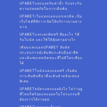
UFABETแทงบอลกินค่าน้ำ รับประกัน
ความปลอดภัยในการเดิมพัน
UFABETเว็บแทงบอลแจกเครดิต เป็น
เว็บไซต์ที่มีการเปิดให้บริการมาอย่าง
นาน
UFABETแจกเครดิตฟรี คืออะไร วิธี
รับโบนัส และใช้ให้คุ้มค่าอย่างไร
เซียนแทงบอลUFABET สัมผัส
ประสบการณ์เดิมพันระดับมืออาชีพ
และค้นพบเทคนิคชนะที่ไม่มีใครเทียบ
ได้
UFABETโบนัสแทงบอลฟรี เริ่มต้น
การเดิมพันที่น่าตื่นเต้นด้วยข้อเสนอ
พิเศษ
UFABETสมัครแทงบอลยังไง ไม่ว่าอยู่
ที่ไหนก็พร้อมแทงบอลในโปรแกรมที่
ต้องการได้ง่ายสุด
UFABETแทงบอลเว็บแม่