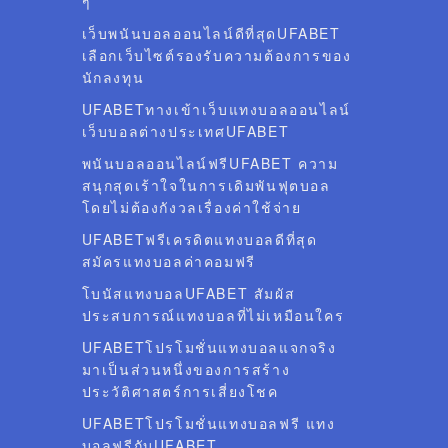
ๆ
เว็บพนันบอลออนไลน์ดีที่สุดUFABET
เลือกเว็บไซต์รองรับความต้องการของ
นักลงทุน
UFABETทางเข้าเว็บแทงบอลออนไลน์
เว็บบอลต่างประเทศUFABET
พนันบอลออนไลน์ฟรีUFABET ความ
สนุกสุดเร้าใจในการเดิมพันฟุตบอล
โดยไม่ต้องกังวลเรื่องค่าใช้จ่าย
UFABETฟรีเครดิตแทงบอลดีที่สุด
สมัครแทงบอลค่าคอมฟรี
โบนัสแทงบอลUFABET สัมผัส
ประสบการณ์แทงบอลที่ไม่เหมือนใคร
UFABETโปรโมชั่นแทงบอลแจกจริง
มาเป็นส่วนหนึ่งของการสร้าง
ประวัติศาสตร์การเสี่ยงโชค
UFABETโปรโมชั่นแทงบอลฟรี แทง
บอลฟรีกับUFABET