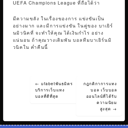
UEFA Champions League ที่ถือได้ว่า
มีความขลัง ในเรื่องของการ แข่งขันเป็น
อย่างมาก และมีการแข่งขัน ในคู่ของ บาเยิร์
นมิวนิคที่ จะทำให้คุณ ได้เงินกำไร อย่าง
แน่นอน ถ้าคุณวางเดิมพัน บอลทีมบาเยิร์นมิ
วนิคใน ค่ำคืนนี้
Post
←
ufabetพันธมิตร
กฎกติกาการแทง
navigation
บริการเว็บแทง
บอล เว็บบอล
บอลที่ดีที่สุด
ออนไลน์ที่ได้รับ
ความนิยม
สูงสุด
→