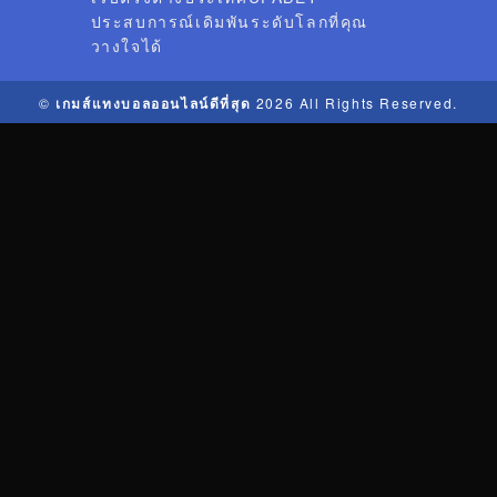
ประสบการณ์เดิมพันระดับโลกที่คุณ
วางใจได้
©
เกมส์แทงบอลออนไลน์ดีที่สุด
2026 All Rights Reserved.