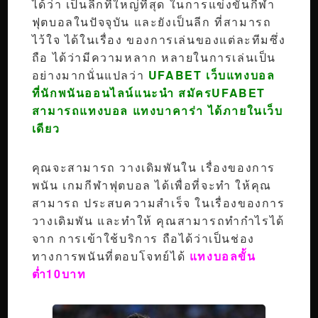
ได้ว่า เป็นลีกที่ใหญ่ที่สุด ในการแข่งขันกีฬา
ฟุตบอลในปัจจุบัน และยังเป็นลีก ที่สามารถ
ไว้ใจ ได้ในเรื่อง ของการเล่นของแต่ละทีมซึ่ง
ถือ ได้ว่ามีความหลาก หลายในการเล่นเป็น
อย่างมากนั่นแปลว่า
UFABET เว็บแทงบอล
ที่นักพนันออนไลน์แนะนำ สมัครUFABET
สามารถแทงบอล แทงบาคาร่า ได้ภายในเว็บ
เดียว
คุณจะสามารถ วางเดิมพันใน เรื่องของการ
พนัน เกมกีฬาฟุตบอล ได้เพื่อที่จะทำ ให้คุณ
สามารถ ประสบความสำเร็จ ในเรื่องของการ
วางเดิมพัน และทำให้ คุณสามารถทำกำไรได้
จาก การเข้าใช้บริการ ถือได้ว่าเป็นช่อง
ทางการพนันที่ตอบโจทย์ได้
แทงบอลขั้น
ต่ำ10บาท