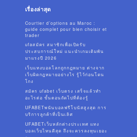
เรื่องล่าสุด
Courtier d’options au Maroc :
guide complet pour bien choisir et
trader
ufaสมัคร สมาชิกเพื่อเปิดรับ
ประสบการณ์ใหม่ แนะนำเกมเดิมพัน
มาแรงปี 2026
เว็บแทงบอลโลกถูกกฎหมาย ต่างจาก
เว็บผิดกฎหมายอย่างไร รู้ไว้ก่อนโดน
โกง
สมัคร ufabet เว็บตรง เสร็จแล้วทำ
อะไรต่อ ขั้นตอนถัดไปที่ต้องรู้
UFABETพนันบอลฟรีโบนัสสูงสุด การ
บริการลูกค้าที่เป็นเลิศ
UFABETเว็บหลักต่างประเทศ แทง
บอลเว็บไหนดีสุด ถึงจะควรลงทุนเยอะ