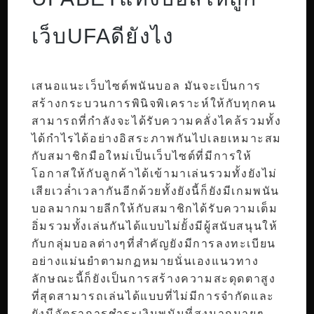
เว็บUFAดียังไง
เสนอแนะเว็บไซต์พนันบอล มันจะเป็นการ
สร้างกระบวนการพินิจพิเคราะห์ให้กับทุกคน
สามารถที่กำลังจะได้รับความคลั่งไคล้รวมทั้ง
ได้กำไรได้อย่างอิสระภาพกันไปเลยเหมาะสม
กับสมาชิกมือใหม่เป็นเว็บไซต์ที่มีการให้
โอกาสให้กับลูกค้าได้เข้ามาเล่นรวมทั้งยังไม่
เสียเวล่ำเวลากันอีกด้วยทั้งยังนี้ก็ยังมีเกมพนัน
บอลมากมายลีกให้กับสมาชิกได้รับความเต็ม
อิ่มรวมทั้งเล่นกันได้แบบไม่ยั้งมีผู้สนับสนุนให้
กับกลุ่มบอลต่างๆที่สำคัญยังมีการลงทะเบียน
อย่างแม่นยำตามกฏหมายนั่นเองแนวทาง
ลักษณะนี้ก็ยังเป็นการสร้างความสะดุดตาสูง
ที่สุดสามารถเล่นได้แบบที่ไม่มีการจำกัดและ
ยังมีอัตราการชำระเงินพนันที่สูงมากมายๆ