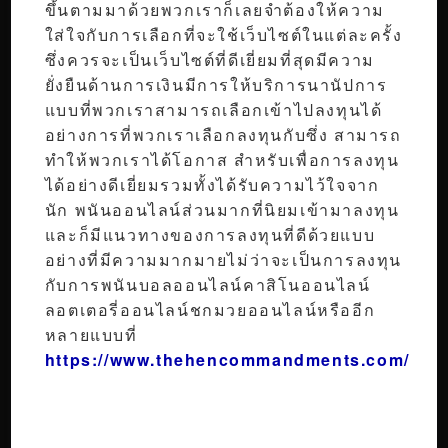
ขึ้นตามมาด้วยพวกเราก็เลยจำต้องให้ความ
ใส่ใจกับการเลือกที่จะใช้เว็บไซต์ในแต่ละครั้ง
ซึ่งควรจะเป็นเว็บไซต์ที่ดีเยี่ยมที่สุดมีความ
ยั่งยืนด้านการเงินมีการให้บริการนานัปการ
แบบที่พวกเราสามารถเลือกเข้าไปลงทุนได้
อย่างการที่พวกเราเลือกลงทุนกับซึ่ง สามารถ
ทำให้พวกเราได้โอกาส สำหรับเพื่อการลงทุน
ได้อย่างดีเยี่ยมรวมทั้งได้รับความไว้ใจจาก
นัก พนันออนไลน์ส่วนมากที่นิยมเข้ามาลงทุน
และก็มีแนวทางของการลงทุนที่ดีด้วยแบบ
อย่างที่มีความมากมายไม่ว่าจะเป็นการลงทุน
กับการพนันบอลออนไลน์คาสิโนออนไลน์
ลอตเตอรี่ออนไลน์ชกมวยออนไลน์หรืออีก
หลายแบบที่
https://www.thehencommandments.com/