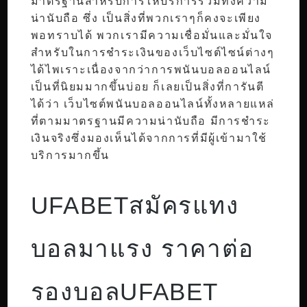
มาตรฐานสำหรับการให้บริการรวมทั้งความ
น่านับถือ ซึ่ง เป็นสิ่งที่พวกเราๆก็คงจะเพียง
พอทราบได้ พวกเรามีความเชื่อมั่นและมั่นใจ
สำหรับในการชำระเงินของเว็บไซต์ไซน์ต่างๆ
ได้ไพเราะเนื่องจากว่าการพนันบอลออนไลน์
เป็นที่นิยมมากขึ้นบ่อย ก็เลยเป็นสิ่งที่การันตี
ได้ว่า เว็บไซต์พนันบอลออนไลน์ทั้งหลายแหล่
ที่ตามมาตรฐานมีความน่านับถือ มีการชำระ
เงินจริงซึ่งมองเห็นได้จากการที่มีผู้เข้ามาใช้
บริการมากขึ้น
UFABETสมัครแทง
บอลมาแรง ราคาต่อ
รองบอลUFABET