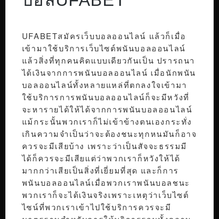
UFABETสมัครเว็บบอลออนไลน์
แล้วก็เมื่อ
เข้ามาใช้บริการเว็บไซต์พนันบอลออนไลน์
แล้วสิ่งที่ทุกคนคิดแบบเดียวกันเป็น ปรารถนา
ได้เงินจากการพนันบอลออนไลน์ เมื่อนักพนัน
บอลออนไลน์ทั้งหลายแหล่ที่ตกลงใจเข้ามา
ใช้บริการการพนันบอลออนไลน์ก็จะมีหวังที่
จะหารายได้ให้ได้จากการพนันบอลออนไลน์
แม้กระนั้นพวกเราก็ไม่เข้าข้างตนเองกระทั่ง
เกินความจำเป็นว่าจะต้องชนะทุกหนมันก็อาจ
ควรจะมีเสียบ้าง เพราะว่าเป็นสัจจะธรรมมี
ได้ก็ควรจะมีเสียแต่ว่าพวกเราก็หวังให้ได้
มากกว่าเสียเป็นสิ่งที่เยี่ยมที่สุด และก็การ
พนันบอลออนไลน์เมื่อพวกเราพนันบอลชนะ
พวกเราก็จะได้เงินจริงเพราะเหตุว่าเว็บไซต์
ไซน์ที่พวกเราเข้าไปใช้บริการควรจะมี