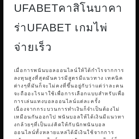
UFABETคาสิโนบาคา
ร่าUFABET เกมไพ่
จ่ายเร็ว
เมื่อการพนันบอลออนไลน์ให้ได้กำไรจากการ
ลงทุนสูงที่สุดมันควรมีสูตรมีแนวทาง เทคนิค
ต่างๆที่มันก็จะไม่คงที่ขึ้นอยู่กับว่าแต่ว่าละคน
จะถืออะไรมาใช้เพื่อการเลือกแบบสำหรับเพื่อ
การเล่นแทงบอลออนไลน์แต่ละครั้ง
เนื่องจากกระบวนการทำเงินก็จำเป็นต้องไม่
เหมือนกันออกไป พนันบอลให้ได้เงินมีแนวทา
งกล้วยๆที่เป็นแง่คิดให้กับนักพนันบอล
ออนไลน์ทั้งหลายแหล่ได้มีเงินใช้จากการ