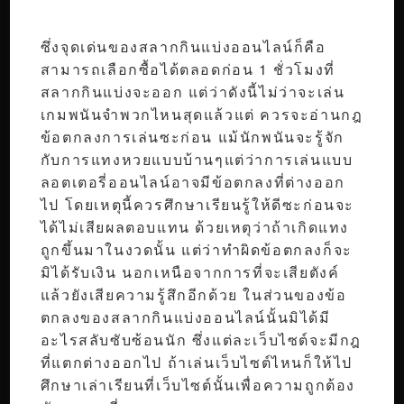
ซึ่งจุดเด่นของสลากกินแบ่งออนไลน์ก็คือ
สามารถเลือกซื้อได้ตลอดก่อน 1 ชั่วโมงที่
สลากกินแบ่งจะออก แต่ว่าดังนี้ไม่ว่าจะเล่น
เกมพนันจำพวกไหนสุดแล้วแต่ ควรจะอ่านกฎ
ข้อตกลงการเล่นซะก่อน แม้นักพนันจะรู้จัก
กับการแทงหวยแบบบ้านๆแต่ว่าการเล่นแบบ
ลอตเตอรี่ออนไลน์อาจมีข้อตกลงที่ต่างออก
ไป โดยเหตุนี้ควรศึกษาเรียนรู้ให้ดีซะก่อนจะ
ได้ไม่เสียผลตอบแทน ด้วยเหตุว่าถ้าเกิดแทง
ถูกขึ้นมาในงวดนั้น แต่ว่าทำผิดข้อตกลงก็จะ
มิได้รับเงิน นอกเหนือจากการที่จะเสียตังค์
แล้วยังเสียความรู้สึกอีกด้วย ในส่วนของข้อ
ตกลงของสลากกินแบ่งออนไลน์นั้นมิได้มี
อะไรสลับซับซ้อนนัก ซึ่งแต่ละเว็บไซต์จะมีกฎ
ที่แตกต่างออกไป ถ้าเล่นเว็บไซต์ไหนก็ให้ไป
ศึกษาเล่าเรียนที่เว็บไซต์นั้นเพื่อความถูกต้อง