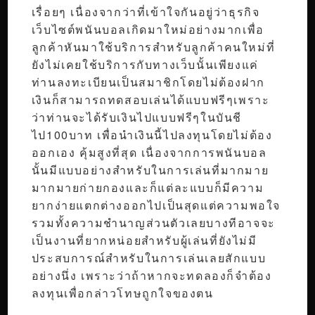
เรื่อยๆ เนื่องจากว่าที่เข้าใจกันอยู่ว่าธุรกิจ
เว็บไซต์พนันบอลเกิดมาใหม่อย่างมากเพื่อ
ลูกค้าหันมาใช้บริการสำหรับลูกค้าคนใหม่ที่
ยังไม่เคยใช้บริการกับทางเว็บนั้นเพียงแค่
ท่านลงทะเบียนเป็นสมาชิกโดยไม่ต้องฝาก
เงินก็สามารถทดสอบเล่นได้แบบฟรีๆเพราะ
ว่าท่านจะได้รับเงินไปแบบฟรีๆในบันชี
ไป100บาท เพื่อนำเงินนี้ไปลงทุนโดยไม่ต้อง
ออกเอง คุ้มสูงที่สุด เนื่องจากการพนันบอล
นั้นมีแบบอย่างสำหรับในการเล่นที่มากมาย
มากมายก่ายกองและก็แต่ละแบบก็มีความ
ยากง่ายแตกต่างออกไปเป็นสุดแต่ความพอใจ
รวมทั้งความชำนาญส่วนตัวเลยบางทีอาจจะ
เป็นงานที่ยากหน่อยสำหรับผู้เล่นที่ยังไม่มี
ประสบการณ์สำหรับในการเล่นเลยสักแบบ
อย่างนึ่ง เพราะว่าถ้าหากจะทดลองก็จำต้อง
ลงทุนเพื่อกล่าวโทษถูกใจของตน