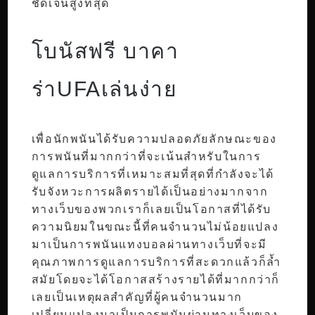
ชัดเจนสูงที่สุด
โบนัสฟรี บาคา
ร่าUFAเล่นง่าย
เพื่อนักพนันได้รับความปลอดภัยลักษณะของ
การพนันที่มากกว่าที่จะเน้นสำหรับในการ
ดูแลการบริการที่เหมาะสมที่สุดที่กำลังจะได้
รับจังหวะการผลิตรายได้เป็นอย่างมากจาก
ทางเว็บของพวกเราก็เลยเป็นโอกาสที่ได้รับ
ความนิยมในขณะนี้ที่คนจำนวนไม่น้อยแปลง
มาเป็นการพนันแทงบอลผ่านทางเว็บที่จะมี
คุณภาพการดูแลการบริการที่สะดวกแล้วก็ล้ำ
สมัยโดยจะได้โอกาสสร้างรายได้ที่มากกว่าก็
เลยเป็นเหตุผลสำคัญที่ผู้คนจำนวนมาก
เปลี่ยนแปลงมาเป็นการพนันผ่านทางเว็บของ