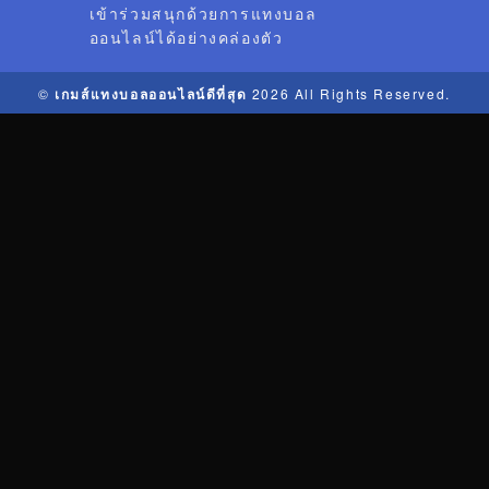
เข้าร่วมสนุกด้วยการแทงบอล
ออนไลน์ได้อย่างคล่องตัว
©
เกมส์แทงบอลออนไลน์ดีที่สุด
2026 All Rights Reserved.