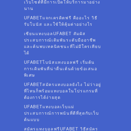
เว็บไซต์ที่มีการเปิดให้บริการมาอย่าง
นาน
UFABETแจกเครดิตฟรี คืออะไร วิธี
รับโบนัส และใช้ให้คุ้มค่าอย่างไร
เซียนแทงบอลUFABET สัมผัส
ประสบการณ์เดิมพันระดับมืออาชีพ
และค้นพบเทคนิคชนะที่ไม่มีใครเทียบ
ได้
UFABETโบนัสแทงบอลฟรี เริ่มต้น
การเดิมพันที่น่าตื่นเต้นด้วยข้อเสนอ
พิเศษ
UFABETสมัครแทงบอลยังไง ไม่ว่าอยู่
ที่ไหนก็พร้อมแทงบอลในโปรแกรมที่
ต้องการได้ง่ายสุด
UFABETแทงบอลเว็บแม่
ประสบการณ์การพนันที่ดีที่สุดกับเว็บ
ต้นแบบ
สมัครแทงบอลฟรีUFABET วิธีสมัคร