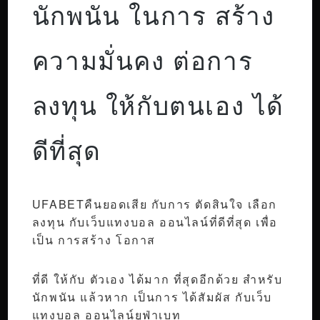
นักพนัน ในการ สร้าง
ความมั่นคง ต่อการ
ลงทุน ให้กับตนเอง ได้
ดีที่สุด
UFABETคืนยอดเสีย กับการ ตัดสินใจ เลือก
ลงทุน กับเว็บแทงบอล ออนไลน์ที่ดีที่สุด เพื่อ
เป็น การสร้าง โอกาส
ที่ดี ให้กับ ตัวเอง ได้มาก ที่สุดอีกด้วย สำหรับ
นักพนัน แล้วหาก เป็นการ ได้สัมผัส กับเว็บ
แทงบอล ออนไลน์ยูฟ่าเบท