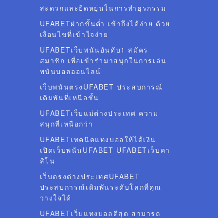
สะดวกและยืดหยุ่นในการทำธุรกรรม
UFABETฝากขั้นต่ำ เข้าถึงได้ง่าย ด้วย
เงื่อนไขที่เข้าใจง่าย
UFABETเว็บพนันอันดับ1 สมัคร
สมาชิก เพื่อเข้าร่วมาสนุกในการเล่น
พนันบอลออนไลน์
เว็บพนันตรงUFABET ประสบการณ์
เดิมพันที่เหนือชั้น
UFABETเว็บแม่ต่างประเทศ ความ
สนุกที่เหนือกว่า
UFABETเทคนิคแทงบอลให้ได้เงิน
เปิดเว็บพนันUFABET UFABETเว็บคา
สิโน
เว็บตรงต่างประเทศUFABET
ประสบการณ์เดิมพันระดับโลกที่คุณ
วางใจได้
UFABETเว็บแทงบอลดีสุด สามารถ