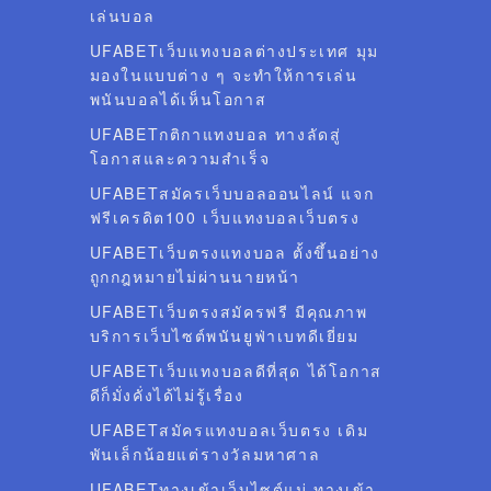
เล่นบอล
UFABETเว็บแทงบอลต่างประเทศ มุม
มองในแบบต่าง ๆ จะทำให้การเล่น
พนันบอลได้เห็นโอกาส
UFABETกติกาแทงบอล ทางลัดสู่
โอกาสและความสำเร็จ
UFABETสมัครเว็บบอลออนไลน์ แจก
ฟรีเครดิต100 เว็บแทงบอลเว็บตรง
UFABETเว็บตรงแทงบอล ตั้งขึ้นอย่าง
ถูกกฎหมายไม่ผ่านนายหน้า
UFABETเว็บตรงสมัครฟรี มีคุณภาพ
บริการเว็บไซต์พนันยูฟ่าเบทดีเยี่ยม
UFABETเว็บแทงบอลดีที่สุด ได้โอกาส
ดีก็มั่งคั่งได้ไม่รู้เรื่อง
UFABETสมัครแทงบอลเว็บตรง เดิม
พันเล็กน้อยแต่รางวัลมหาศาล
UFABETทางเข้าเว็บไซต์แม่ ทางเข้า