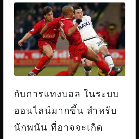
กับการแทงบอล ในระบบ
ออนไลน์มากขึ้น สำหรับ
นักพนัน ที่อาจจะเกิด