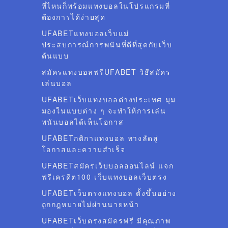
ที่ไหนก็พร้อมแทงบอลในโปรแกรมที่
ต้องการได้ง่ายสุด
UFABETแทงบอลเว็บแม่
ประสบการณ์การพนันที่ดีที่สุดกับเว็บ
ต้นแบบ
สมัครแทงบอลฟรีUFABET วิธีสมัคร
เล่นบอล
UFABETเว็บแทงบอลต่างประเทศ มุม
มองในแบบต่าง ๆ จะทำให้การเล่น
พนันบอลได้เห็นโอกาส
UFABETกติกาแทงบอล ทางลัดสู่
โอกาสและความสำเร็จ
UFABETสมัครเว็บบอลออนไลน์ แจก
ฟรีเครดิต100 เว็บแทงบอลเว็บตรง
UFABETเว็บตรงแทงบอล ตั้งขึ้นอย่าง
ถูกกฎหมายไม่ผ่านนายหน้า
UFABETเว็บตรงสมัครฟรี มีคุณภาพ