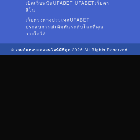
เปิดเว็บพนันUFABET UFABETเว็บคา
สิโน
เว็บตรงต่างประเทศUFABET
ประสบการณ์เดิมพันระดับโลกที่คุณ
วางใจได้
©
เกมส์แทงบอลออนไลน์ดีที่สุด
2026 All Rights Reserved.