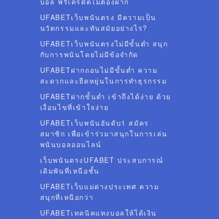
บอล ฟรีเครดิตไม่ต้องฝาก
UFABETเว็บพนันตรง มีความเป็น
นวัตกรรมและทันสมัยอย่างไร?
UFABETเว็บพนันตรงไม่มีขั้นต่ำ สนุก
กับการพนันโดยไม่มีข้อจำกัด
UFABETฝากถอนไม่มีขั้นต่ำ ความ
สะดวกและยืดหยุ่นในการทำธุรกรรม
UFABETฝากขั้นต่ำ เข้าถึงได้ง่าย ด้วย
เงื่อนไขที่เข้าใจง่าย
UFABETเว็บพนันอันดับ1 สมัคร
สมาชิก เพื่อเข้าร่วมาสนุกในการเล่น
พนันบอลออนไลน์
เว็บพนันตรงUFABET ประสบการณ์
เดิมพันที่เหนือชั้น
UFABETเว็บแม่ต่างประเทศ ความ
สนุกที่เหนือกว่า
UFABETเทคนิคแทงบอลให้ได้เงิน