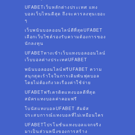
UFABETเว็บหลักต่างประเทศ แทง
บอลเว็บไหนดีสุด ถึงจะควรลงทุนเยอะ
ๆ
เว็บพนันบอลออนไลน์ดีที่สุดUFABET
เลือกเว็บไซต์รองรับความต้องการของ
นักลงทุน
UFABETทางเข้าเว็บแทงบอลออนไลน์
เว็บบอลต่างประเทศUFABET
พนันบอลออนไลน์ฟรีUFABET ความ
สนุกสุดเร้าใจในการเดิมพันฟุตบอล
โดยไม่ต้องกังวลเรื่องค่าใช้จ่าย
UFABETฟรีเครดิตแทงบอลดีที่สุด
สมัครแทงบอลค่าคอมฟรี
โบนัสแทงบอลUFABET สัมผัส
ประสบการณ์แทงบอลที่ไม่เหมือนใคร
UFABETโปรโมชั่นแทงบอลแจกจริง
มาเป็นส่วนหนึ่งของการสร้าง