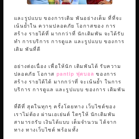
และรูปแบบ ของการเดิม พันอย่างเต็ม ที่ที่จะ
เน้นย้ำใน ความปลอดภัย โอกาสของ การ
สร้าง รายได้ที่ มากกว่าที่ นักเดิมพัน จะได้รับ
ทำ การบริการ การดูแล และรูปแบบ ของการ
เดิม พันที่ดี
อย่างต่อเนื่อง เพื่อให้นัก เดิมพันได้ รับความ
ปลอดภัย โอกาส
pantip ฟุตบอล
ของการ
สร้าง รายได้ได้ มากกว่าที่ จะเน้นย้ำ ในการ
บริการ การดูแล และรูปแบบ ของการ เดิมพัน
ที่ดีที่ สุดในทุกๆ ครั้งโดยทาง เว็บไซต์ของ
เราไม่ต้อง ผ่านเอเย่นต์ ใดๆให้ นักเดิมพัน
สามารถรับ เงินได้แบบ เต็มจำนวน ได้จาก
ทาง ทางเว็บไซต์ พร้อมทั้ง