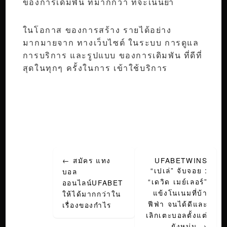
ของการเดิมพัน ที่มากกว่า ที่จะเน้นย้ำ
ในโอกาส ของการสร้าง รายได้อย่าง
มากมายจาก ทางเว็บไซต์ ในระบบ การดูแล
การบริการ และรูปแบบ ของการเดิมพัน ที่ดีที่
สุดในทุกๆ ครั้งในการ เข้าใช้บริการ
Post
←
สมัคร แทง
UFABETWINS
navigation
“เปเล่” จับจอย :
บอล
“เดวิด เมย์เลอร์”
ออนไลน์UFABET
แข้งโนเนมที่บ้า
ให้ได้มากกว่าใน
ฟีฟ่า จนได้ดีและ
เรื่องของกำไร
เลิกเตะบอลตั้งแต่
ยังหนุ่ม
→