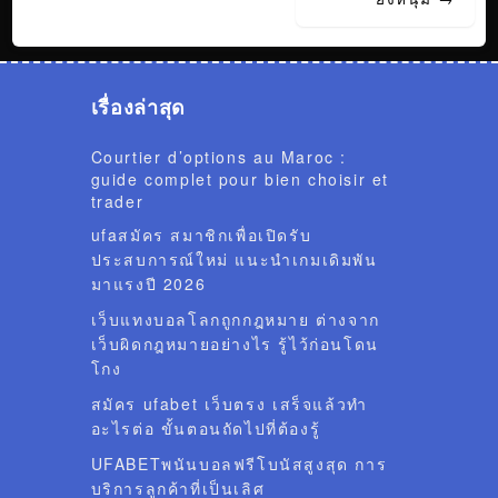
เรื่องล่าสุด
Courtier d’options au Maroc :
guide complet pour bien choisir et
trader
ufaสมัคร สมาชิกเพื่อเปิดรับ
ประสบการณ์ใหม่ แนะนำเกมเดิมพัน
มาแรงปี 2026
เว็บแทงบอลโลกถูกกฎหมาย ต่างจาก
เว็บผิดกฎหมายอย่างไร รู้ไว้ก่อนโดน
โกง
สมัคร ufabet เว็บตรง เสร็จแล้วทำ
อะไรต่อ ขั้นตอนถัดไปที่ต้องรู้
UFABETพนันบอลฟรีโบนัสสูงสุด การ
บริการลูกค้าที่เป็นเลิศ