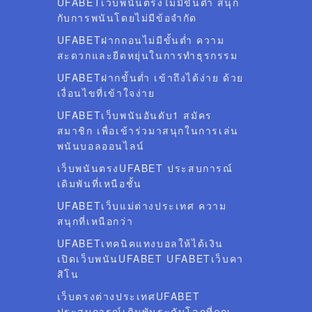
UFABETเว็บพนันตรงไม่มีขั้นต่ำ สนุก
กับการพนันโดยไม่มีข้อจำกัด
UFABETฝากถอนไม่มีขั้นต่ำ ความ
สะดวกและยืดหยุ่นในการทำธุรกรรม
UFABETฝากขั้นต่ำ เข้าถึงได้ง่าย ด้วย
เงื่อนไขที่เข้าใจง่าย
UFABETเว็บพนันอันดับ1 สมัคร
สมาชิก เพื่อเข้าร่วมาสนุกในการเล่น
พนันบอลออนไลน์
เว็บพนันตรงUFABET ประสบการณ์
เดิมพันที่เหนือชั้น
UFABETเว็บแม่ต่างประเทศ ความ
สนุกที่เหนือกว่า
UFABETเทคนิคแทงบอลให้ได้เงิน
เปิดเว็บพนันUFABET UFABETเว็บคา
สิโน
เว็บตรงต่างประเทศUFABET
ประสบการณ์เดิมพันระดับโลกที่คุณ