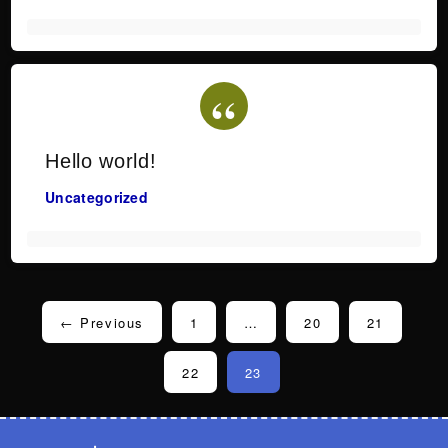
Hello world!
Uncategorized
Posts
pagination
← Previous
1
…
20
21
22
23