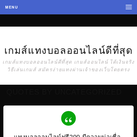
MENU
เกมส์แทงบอลออนไลน์ดีที่สุด
เกมส์แทงบอลออนไลน์ดีที่สุด เกมส์ออนไลน์ ได้เงินจริง
วิธีเล่นเกมส์ สมัครง่ายแทงผ่านเจ้าของเว็บโดยตรง
QUOTES BY UNCATEGORIZED
แทงบอลออนไลน์ฟรี200 มีความน่าเชื่อ