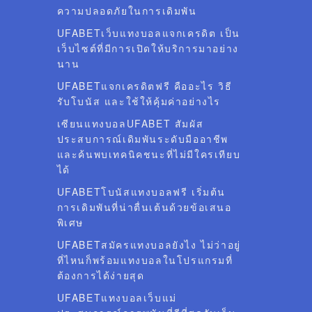
ความปลอดภัยในการเดิมพัน
UFABETเว็บแทงบอลแจกเครดิต เป็น
เว็บไซต์ที่มีการเปิดให้บริการมาอย่าง
นาน
UFABETแจกเครดิตฟรี คืออะไร วิธี
รับโบนัส และใช้ให้คุ้มค่าอย่างไร
เซียนแทงบอลUFABET สัมผัส
ประสบการณ์เดิมพันระดับมืออาชีพ
และค้นพบเทคนิคชนะที่ไม่มีใครเทียบ
ได้
UFABETโบนัสแทงบอลฟรี เริ่มต้น
การเดิมพันที่น่าตื่นเต้นด้วยข้อเสนอ
พิเศษ
UFABETสมัครแทงบอลยังไง ไม่ว่าอยู่
ที่ไหนก็พร้อมแทงบอลในโปรแกรมที่
ต้องการได้ง่ายสุด
UFABETแทงบอลเว็บแม่