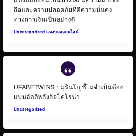
ถือและความปลอดภัยที่ดีความมั่นคง
ทางการเงินเป็นอย่างดี
Uncategorized
แทงบอลออนไลน์
UFABETWINS : มูรินโญ่ชี้ไม่จำเป็นต้อง
แบนอัลลี่หลังล้อโคโรน่า
Uncategorized