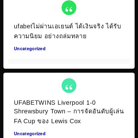
ufabetไม่ผ่านเอเยนต์ ได้เงินจริง ได้รับ
ความนิยม อย่างถล่มทลาย
Uncategorized
UFABETWINS Liverpool 1-0
Shrewsbury Town – การจัดอันดับผู้เล่น
FA Cup ของ Lewis Cox
Uncategorized