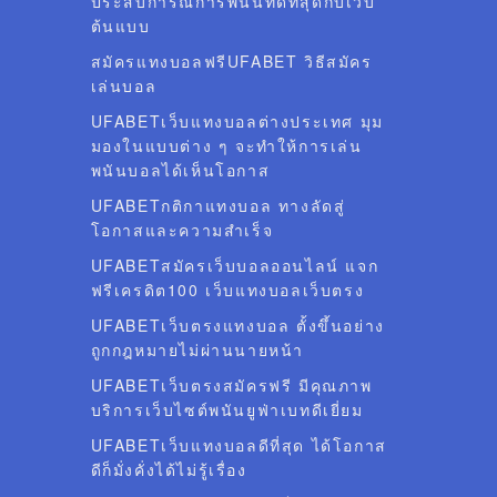
ประสบการณ์การพนันที่ดีที่สุดกับเว็บ
ต้นแบบ
สมัครแทงบอลฟรีUFABET วิธีสมัคร
เล่นบอล
UFABETเว็บแทงบอลต่างประเทศ มุม
มองในแบบต่าง ๆ จะทำให้การเล่น
พนันบอลได้เห็นโอกาส
UFABETกติกาแทงบอล ทางลัดสู่
โอกาสและความสำเร็จ
UFABETสมัครเว็บบอลออนไลน์ แจก
ฟรีเครดิต100 เว็บแทงบอลเว็บตรง
UFABETเว็บตรงแทงบอล ตั้งขึ้นอย่าง
ถูกกฎหมายไม่ผ่านนายหน้า
UFABETเว็บตรงสมัครฟรี มีคุณภาพ
บริการเว็บไซต์พนันยูฟ่าเบทดีเยี่ยม
UFABETเว็บแทงบอลดีที่สุด ได้โอกาส
ดีก็มั่งคั่งได้ไม่รู้เรื่อง