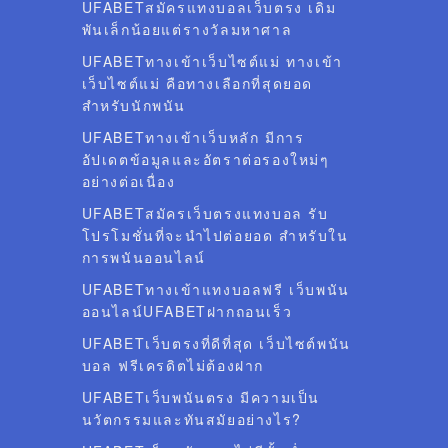
UFABETสมัครแทงบอลเว็บตรง เดิม
พันเล็กน้อยแต่รางวัลมหาศาล
UFABETทางเข้าเว็บไซต์แม่ ทางเข้า
เว็บไซต์แม่ คือทางเลือกที่สุดยอด
สำหรับนักพนัน
UFABETทางเข้าเว็บหลัก มีการ
อัปเดตข้อมูลและอัตราต่อรองใหม่ๆ
อย่างต่อเนื่อง
UFABETสมัครเว็บตรงแทงบอล รับ
โปรโมชั่นที่จะนำไปต่อยอด สำหรับใน
การพนันออนไลน์
UFABETทางเข้าแทงบอลฟรี เว็บพนัน
ออนไลน์UFABETฝากถอนเร็ว
UFABETเว็บตรงที่ดีที่สุด เว็บไซต์พนัน
บอล ฟรีเครดิตไม่ต้องฝาก
UFABETเว็บพนันตรง มีความเป็น
นวัตกรรมและทันสมัยอย่างไร?