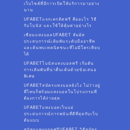
เว็บไซต์ที่มีการเปิดให้บริการมาอย่าง
นาน
UFABETแจกเครดิตฟรี คืออะไร วิธี
รับโบนัส และใช้ให้คุ้มค่าอย่างไร
เซียนแทงบอลUFABET สัมผัส
ประสบการณ์เดิมพันระดับมืออาชีพ
และค้นพบเทคนิคชนะที่ไม่มีใครเทียบ
ได้
UFABETโบนัสแทงบอลฟรี เริ่มต้น
การเดิมพันที่น่าตื่นเต้นด้วยข้อเสนอ
พิเศษ
UFABETสมัครแทงบอลยังไง ไม่ว่าอยู่
ที่ไหนก็พร้อมแทงบอลในโปรแกรมที่
ต้องการได้ง่ายสุด
UFABETแทงบอลเว็บแม่
ประสบการณ์การพนันที่ดีที่สุดกับเว็บ
ต้นแบบ
สมัครแทงบอลฟรีUFABET วิธีสมัคร