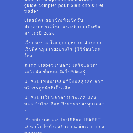
guide complet pour bien choisir et
trader
ufaสมัคร สมาชิกเพื่อเปิดรับ
ประสบการณ์ใหม่ แนะนำเกมเดิมพัน
มาแรงปี 2026
เว็บแทงบอลโลกถูกกฎหมาย ต่างจาก
เว็บผิดกฎหมายอย่างไร รู้ไว้ก่อนโดน
โกง
สมัคร ufabet เว็บตรง เสร็จแล้วทำ
อะไรต่อ ขั้นตอนถัดไปที่ต้องรู้
UFABETพนันบอลฟรีโบนัสสูงสุด การ
บริการลูกค้าที่เป็นเลิศ
UFABETเว็บหลักต่างประเทศ แทง
บอลเว็บไหนดีสุด ถึงจะควรลงทุนเยอะ
ๆ
เว็บพนันบอลออนไลน์ดีที่สุดUFABET
เลือกเว็บไซต์รองรับความต้องการของ
นักลงทุน