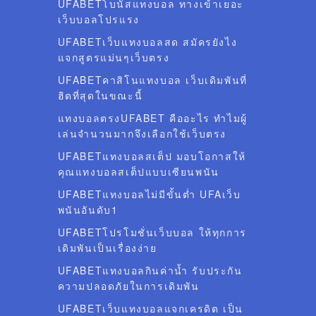
UFABETโบนัสแทงบอล ทางเข้าเยอะ
เว็บบอลโปรแรง
UFABETเว็บแทงบอลสด สมัครยังไง
แจกสูตรแม่นๆเว็บตรง
UFABETคาสิโนแทงบอล เว็บเดิมพันที่
ฮิตที่สุดในขณะนี้
แทงบอลตรงUFABET คืออะไร ทำไมผู้
เล่นจำนวนมากจึงเลือกใช้เว็บตรง
UFABETแทงบอลสเต็ป มอบโอกาสให้
คุณแทงบอลสเต็ปแบบเซียนพนัน
UFABETแทงบอลไม่มีขั้นต่ำ UFAเว็บ
พนันอันดับ1
UFABETโปรโมชั่นเว็บบอล ให้ทุกการ
เดิมพันเป็นเรื่องง่าย
UFABETแทงบอลกินค่าน้ำ รับประกัน
ความปลอดภัยในการเดิมพัน
UFABETเว็บแทงบอลแจกเครดิต เป็น