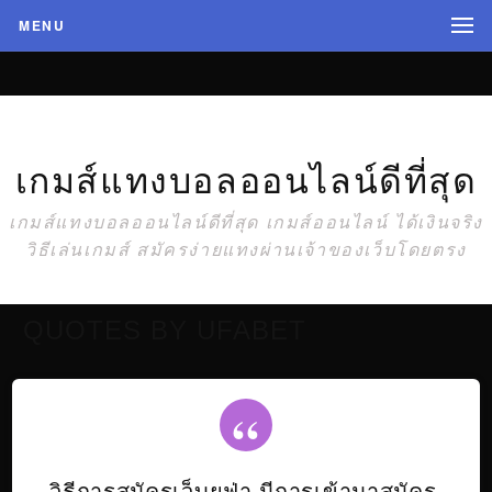
MENU
เกมส์แทงบอลออนไลน์ดีที่สุด
เกมส์แทงบอลออนไลน์ดีที่สุด เกมส์ออนไลน์ ได้เงินจริง
วิธีเล่นเกมส์ สมัครง่ายแทงผ่านเจ้าของเว็บโดยตรง
QUOTES BY UFABET
วิธีการสมัครเว็บยูฟ่า มีการเข้ามาสมัคร