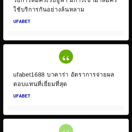
ใช้บริการกันอย่างล้นหลาม
UFABET
ufabet1688 บาคาร่า อัตราการจ่ายผล
ตอบแทนที่เยี่ยมที่สุด
UFABET