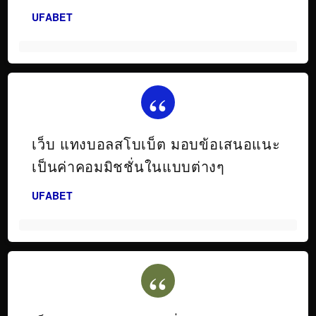
UFABET
เว็บ แทงบอลสโบเบ็ต มอบข้อเสนอแนะ
เป็นค่าคอมมิชชั่นในแบบต่างๆ
UFABET