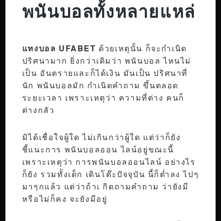
พนันบอลทั้งหลายแหล่
แทงบอล UFABET
ด้วยเหตุนั้น ก็จะกำเนิด
ปริศนามาก ยิ่งกว่าเดิมว่า พนันบอล ไหนไม่
เป็น อันตรายและก็ได้เงิน มันเป็น ปริศนาที่
นัก พนันบอลมัก กำเนิดคำถาม ขึ้นตลอด
ระยะเวลา เพราะเหตุว่า ความที่ต่าง คนก็
ต่างกลัว
มิได้เชื่อใจผู้ใด ไม่เกินกว่าผู้ใด แต่ว่าก็ยัง
ชี้แนะการ พนันบอลออน ไลน์อยู่ขณะนี้
เพราะเหตุว่า การพนันบอลออนไลน์ อย่างไร
ก็ยัง รวมทั้งเด็ก เดินโต๊ะปัจจุบัน นี้ก็ต่ำลง ไปๆ
มาๆกแล้ว แต่ว่าถ้าเ กิดถามคำถาม ว่ายังมี
หรือไม่ก็คง จะยังมีอยู่