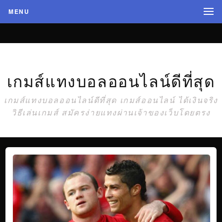
MENU
เกมส์แทงบอลออนไลน์ดีที่สุด
เกมส์แทงบอลออนไลน์ดีที่สุด เกมส์ออนไลน์ ได้เงินจริง
วิธีเล่นเกมส์ สมัครง่ายแทงผ่านเจ้าของเว็บโดยตรง