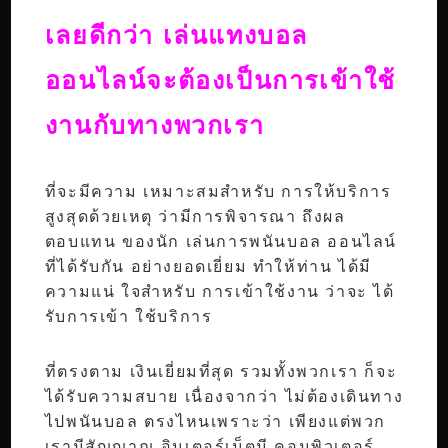
เลยดีกว่า เล่นแทงบอล
ออนไลน์จะต้องเป็นการเข้าใช้
งานกับทางพวกเรา
ที่จะมีความ เหมาะสมสำหรับ การให้บริการ
สูงสุดด้วยเหตุ ว่ามีการพิจารณา ถึงผล
ตอบแทน ของนัก เล่นการพนันบอล ออนไลน์
ที่ได้รับกัน อย่างยอดเยี่ยม ทำให้ท่าน ได้มี
ความแน่ ใจสำหรับ การเข้าใช้งาน ว่าจะ ได้
รับการเข้า ใช้บริการ
ที่ตรงตาม เงินเยี่ยมที่สุด รวมทั้งพวกเรา ก็จะ
ได้รับความสบาย เนื่องจากว่า ไม่ต้องเดินทาง
ไปพนันบอล ตรงไหนเพราะว่า เพียงแต่พวก
เรามีสัญญาณ อินเตอร์เน็ตมี คอมพิวเตอร์