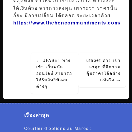
ที่สุดที่จะ ทำให้พวก เราได้โอกาส ที่กำลังจะ
ได้เงินด้วย จากการลงทุน เพราะว่า ราคานั้น
ก็จะ มีการเปลี่ยน ได้ตลอด ระยะเวลาด้วย
https://www.thehencommandments.com/
Post
←
UFABET ทาง
ufabet ทาง เข้า
navigation
เข้า เว็บพนัน
ล่าสุด ที่มีความ
ออนไลน์ สามารถ
คุ้มราคาได้อย่าง
ได้รับสิทธิพิเศษ
แท้จริง
→
ต่างๆ
เรื่องล่าสุด
Courtier d’options au Maroc :