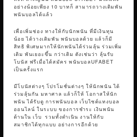
อย่างน้อยเพียง 10 บาทก็ สามารถวางเดิมพัน
พนันบอลได้แล้ว
เพื่อเพิ่มช่อง ทางให้กับนักพนัน ที่มีเงินทุน
น้อย ได้วางเดิมพัน พนันบอลด้วย แล้วก็มี
สิทธิ พิเศษมากให้นักพนันได้ร่วมลุ้น ร่วมเพิ่ม
เดิม พันเยอะขึ้น กว่าเดิม ดังเช่นว่า ลุ้นรับ
โบนัส ฟรีเมื่อได้สมัคร พนันบอลUFABET
เป็นครั้งแรก
มีโบนัสต่างๆ โปรโมชั่นต่างๆ ให้นักพนัน ได้
ร่วมลุ้นกัน มหาศาล แล้วก็ให้ โอกาสให้นัก
พนัน ได้รับดู การพนันบอล เว็บไซต์แทงบอล
ออนไลน์ ในระบบ ของการชำระ เงินพนัน
ด้านใน เว็บ รวมทั้งดำเนิน งานให้กับ
สมาชิกได้ทุกแบบ อย่างการอีกด้วย