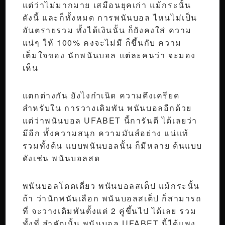
แต่ว่าไม่มากมาย เสมือนยุคเก่า แม้กระนั้น
ดังนี้ และก็ทั้งหมด การพนันบอล ไหนไม่เป็น
อันตรายรวม ทั้งได้เงินนั้น ก็ยังคงใส่ ความ
แน่ๆ ให้ 100% คงจะไม่มี ก็ขึ้นกับ ความ
เต็มใจของ นักพนันบอล แต่ละคนว่า จะมอง
เห็น
แตกต่างกัน ยังไงกำเนิด ความตึงเครียด
สำหรับใน การวางเดิมพัน พนันบอลอีกด้วย
แต่ว่าพนันบอล UFABET นี้การันตี ได้เลยว่า
มีอีก ทั้งความสนุก ความมันส์อย่าง แน่แท้
รวมทั้งต้น แบบพนันบอลนั้น ก็มีหลาย ต้นแบบ
ดังเช่น พนันบอลสด
พนันบอลโดดเดี่ยว พนันบอลสเต็ป แม้กระนั้น
ถ้า ว่านักพนันเลือก พนันบอลสเต็ป ก็สามารถ
ที่ จะวางเดิมพันตั้งแต่ 2 คู่ขึ้นไป ได้เลย รวม
ทั้งที่ สำคัญนั้น พนันบอล UFABET นี้ได้แพง