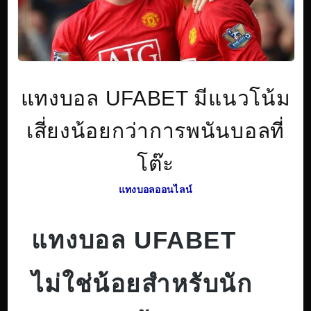
แทงบอล UFABET มีแนวโน้ม
เสี่ยงน้อยกว่าการพนันบอลที่
โต๊ะ
แทงบอลออนไลน์
แทงบอล UFABET
ไม่ใช่น้อยสำหรับนัก