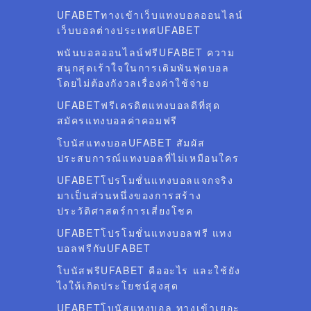
UFABETทางเข้าเว็บแทงบอลออนไลน์
เว็บบอลต่างประเทศUFABET
พนันบอลออนไลน์ฟรีUFABET ความ
สนุกสุดเร้าใจในการเดิมพันฟุตบอล
โดยไม่ต้องกังวลเรื่องค่าใช้จ่าย
UFABETฟรีเครดิตแทงบอลดีที่สุด
สมัครแทงบอลค่าคอมฟรี
โบนัสแทงบอลUFABET สัมผัส
ประสบการณ์แทงบอลที่ไม่เหมือนใคร
UFABETโปรโมชั่นแทงบอลแจกจริง
มาเป็นส่วนหนึ่งของการสร้าง
ประวัติศาสตร์การเสี่ยงโชค
UFABETโปรโมชั่นแทงบอลฟรี แทง
บอลฟรีกับUFABET
โบนัสฟรีUFABET คืออะไร และใช้ยัง
ไงให้เกิดประโยชน์สูงสุด
UFABETโบนัสแทงบอล ทางเข้าเยอะ