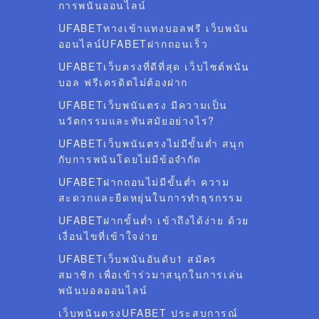
การพนันออนไลน์
UFABETทางเข้าแทงบอลฟรี เว็บพนัน
ออนไลน์UFABETฝากถอนเร็ว
UFABETเว็บตรงที่ดีที่สุด เว็บไซต์พนัน
บอล ฟรีเครดิตไม่ต้องฝาก
UFABETเว็บพนันตรง มีความเป็น
นวัตกรรมและทันสมัยอย่างไร?
UFABETเว็บพนันตรงไม่มีขั้นต่ำ สนุก
กับการพนันโดยไม่มีข้อจำกัด
UFABETฝากถอนไม่มีขั้นต่ำ ความ
สะดวกและยืดหยุ่นในการทำธุรกรรม
UFABETฝากขั้นต่ำ เข้าถึงได้ง่าย ด้วย
เงื่อนไขที่เข้าใจง่าย
UFABETเว็บพนันอันดับ1 สมัคร
สมาชิก เพื่อเข้าร่วมาสนุกในการเล่น
พนันบอลออนไลน์
เว็บพนันตรงUFABET ประสบการณ์