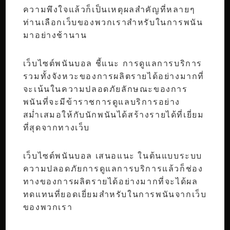
ความพึงใจแล้วก็เป็นเหตุผลสำคัญที่หลายๆ
ท่านเลือกเว็บของพวกเราสำหรับในการพนัน
มาอย่างช้านาน
เว็บไซต์พนันบอล ชี้แนะ การดูแลการบริการ
รวมทั้งจังหวะของการผลิตรายได้อย่างมากที่
จะเน้นในความปลอดภัยลักษณะของการ
พนันที่จะมีข้าราชการดูแลบริการอย่าง
สม่ำเสมอให้กับนักพนันได้สร้างรายได้ที่เยี่ยม
ที่สุดจากทางเว็บ
เว็บไซต์พนันบอล เสนอแนะ ในต้นแบบระบบ
ความปลอดภัยการดูแลการบริการแล้วก็ช่อง
ทางของการผลิตรายได้อย่างมากที่จะได้ผล
ทดแทนที่ยอดเยี่ยมสำหรับในการพนันจากเว็บ
ของพวกเรา