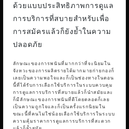
ด้วยแบบประสิทธิภาพการดูแล
การบริการที่สบายสำหรับเพื่อ
การสมัครแล้วก็ยังย้ำในความ
ปลอดภัย
ลักษณะของการพนันที่มากกว่าที่จะนิยมใน
จังหวะของการผลิตรายได้มากมายก่ายกองก็
เลยเป็นความพอใจและก็เป็นช่องทางในตอน
นี้ที่ได้รับการเลือกใช้บริการในระบบควบคุม
การดูแลการบริการที่สบายแล้วก็นำสมัยและ
ก็มีลักษณะของการพนันที่ดีโดยตลอดก็เลย
เป็นความถูกใจและก็เป็นครั้งแรกนิยมใน
ขณะนี้ที่คนไม่ใช่น้อยเลือกใช้บริการในระบบ
ความคุ้มราคาการดูแลการบริการที่สะดวก
แล้วก็ล้ำสมัย