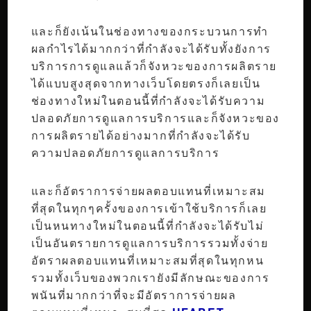
และก็ยังเน้นในช่องทางของกระบวนการทำ
ผลกำไรได้มากกว่าที่กำลังจะได้รับทั้งยังการ
บริการการดูแลแล้วก็จังหวะของการผลิตราย
ได้แบบสูงสุดจากทางเว็บโดยตรงก็เลยเป็น
ช่องทางใหม่ในตอนนี้ที่กำลังจะได้รับความ
ปลอดภัยการดูแลการบริการและก็จังหวะของ
การผลิตรายได้อย่างมากที่กำลังจะได้รับ
ความปลอดภัยการดูแลการบริการ
และก็อัตราการจ่ายผลตอบแทนที่เหมาะสม
ที่สุดในทุกๆครั้งของการเข้าใช้บริการก็เลย
เป็นหนทางใหม่ในตอนนี้ที่กำลังจะได้รับไม่
เป็นอันตรายการดูแลการบริการรวมทั้งจ่าย
อัตราผลตอบแทนที่เหมาะสมที่สุดในทุกหน
รวมทั้งเว็บของพวกเรายังมีลักษณะของการ
พนันที่มากกว่าที่จะมีอัตราการจ่ายผล