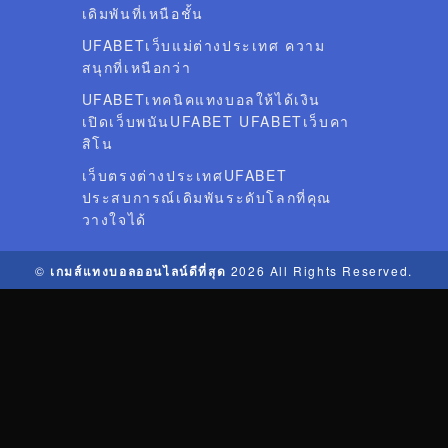
เดิมพันที่เหนือชั้น
UFABETเว็บแม่ต่างประเทศ ความ
สนุกที่เหนือกว่า
UFABETเทคนิคแทงบอลให้ได้เงิน
เปิดเว็บพนันUFABET UFABETเว็บคา
สิโน
เว็บตรงต่างประเทศUFABET
ประสบการณ์เดิมพันระดับโลกที่คุณ
วางใจได้
©
เกมส์แทงบอลออนไลน์ดีที่สุด
2026 All Rights Reserved.