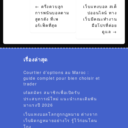
←
ครึ่งควบลูก
เว็บแทงบอล สเต็
navigation
การพนันบอลตาม
ปออนไลน์ ทาง
สูตรดัง ที่เพ
เว็บมีคณะทำงาน
อร์เฟ็คที่สุด
มือโปรที่ค่อย
ดูแล
→
เรื่องล่าสุด
Courtier d’options au Maroc :
guide complet pour bien choisir et
trader
ufaสมัคร สมาชิกเพื่อเปิดรับ
ประสบการณ์ใหม่ แนะนำเกมเดิมพัน
มาแรงปี 2026
เว็บแทงบอลโลกถูกกฎหมาย ต่างจาก
เว็บผิดกฎหมายอย่างไร รู้ไว้ก่อนโดน
โกง