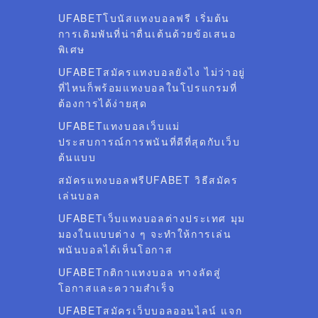
UFABETโบนัสแทงบอลฟรี เริ่มต้น
การเดิมพันที่น่าตื่นเต้นด้วยข้อเสนอ
พิเศษ
UFABETสมัครแทงบอลยังไง ไม่ว่าอยู่
ที่ไหนก็พร้อมแทงบอลในโปรแกรมที่
ต้องการได้ง่ายสุด
UFABETแทงบอลเว็บแม่
ประสบการณ์การพนันที่ดีที่สุดกับเว็บ
ต้นแบบ
สมัครแทงบอลฟรีUFABET วิธีสมัคร
เล่นบอล
UFABETเว็บแทงบอลต่างประเทศ มุม
มองในแบบต่าง ๆ จะทำให้การเล่น
พนันบอลได้เห็นโอกาส
UFABETกติกาแทงบอล ทางลัดสู่
โอกาสและความสำเร็จ
UFABETสมัครเว็บบอลออนไลน์ แจก