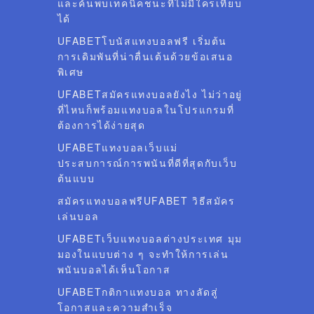
และค้นพบเทคนิคชนะที่ไม่มีใครเทียบ
ได้
UFABETโบนัสแทงบอลฟรี เริ่มต้น
การเดิมพันที่น่าตื่นเต้นด้วยข้อเสนอ
พิเศษ
UFABETสมัครแทงบอลยังไง ไม่ว่าอยู่
ที่ไหนก็พร้อมแทงบอลในโปรแกรมที่
ต้องการได้ง่ายสุด
UFABETแทงบอลเว็บแม่
ประสบการณ์การพนันที่ดีที่สุดกับเว็บ
ต้นแบบ
สมัครแทงบอลฟรีUFABET วิธีสมัคร
เล่นบอล
UFABETเว็บแทงบอลต่างประเทศ มุม
มองในแบบต่าง ๆ จะทำให้การเล่น
พนันบอลได้เห็นโอกาส
UFABETกติกาแทงบอล ทางลัดสู่
โอกาสและความสำเร็จ