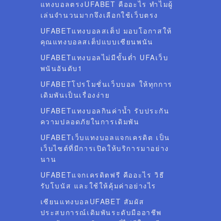
แทงบอลตรงUFABET คืออะไร ทำไมผู้
เล่นจำนวนมากจึงเลือกใช้เว็บตรง
UFABETแทงบอลสเต็ป มอบโอกาสให้
คุณแทงบอลสเต็ปแบบเซียนพนัน
UFABETแทงบอลไม่มีขั้นต่ำ UFAเว็บ
พนันอันดับ1
UFABETโปรโมชั่นเว็บบอล ให้ทุกการ
เดิมพันเป็นเรื่องง่าย
UFABETแทงบอลกินค่าน้ำ รับประกัน
ความปลอดภัยในการเดิมพัน
UFABETเว็บแทงบอลแจกเครดิต เป็น
เว็บไซต์ที่มีการเปิดให้บริการมาอย่าง
นาน
UFABETแจกเครดิตฟรี คืออะไร วิธี
รับโบนัส และใช้ให้คุ้มค่าอย่างไร
เซียนแทงบอลUFABET สัมผัส
ประสบการณ์เดิมพันระดับมืออาชีพ