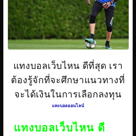
แทงบอลเว็บไหน ดีที่สุด เรา
ต้องรู้จักที่จะศึกษาแนวทางที่
จะได้เงินในการเลือกลงทุน
แทงบอลออนไลน์
แทงบอลเว็บไหน ดี