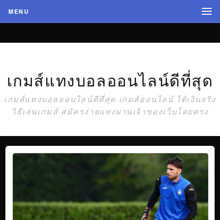
MENU
เกมส์แทงบอลออนไลน์ดีที่สุด
เกมส์แทงบอลออนไลน์ดีที่สุด เกมส์ออนไลน์ ได้เงินจริง
วิธีเล่นเกมส์ สมัครง่ายแทงผ่านเจ้าของเว็บโดยตรง