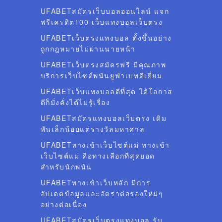
UFABETสมัครเว็บบอลออนไลน์ แจก
ฟรีเครดิต100 เว็บแทงบอลเว็บตรง
UFABETเว็บตรงแทงบอล ตั้งขึ้นอย่าง
ถูกกฎหมายไม่ผ่านนายหน้า
UFABETเว็บตรงสมัครฟรี มีคุณภาพ
บริการเว็บไซต์พนันยูฟ่าเบทดีเยี่ยม
UFABETเว็บแทงบอลดีที่สุด ได้โอกาส
ดีก็มั่งคั่งได้ไม่รู้เรื่อง
UFABETสมัครแทงบอลเว็บตรง เดิม
พันเล็กน้อยแต่รางวัลมหาศาล
UFABETทางเข้าเว็บไซต์แม่ ทางเข้า
เว็บไซต์แม่ คือทางเลือกที่สุดยอด
สำหรับนักพนัน
UFABETทางเข้าเว็บหลัก มีการ
อัปเดตข้อมูลและอัตราต่อรองใหม่ๆ
อย่างต่อเนื่อง
UFABETสมัครเว็บตรงแทงบอล รับ