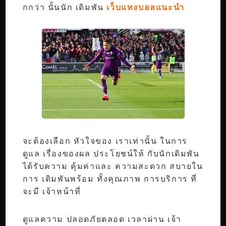
กกว่า นั้นนัก เดิมพัน
เว็บแทงบอลแนะนำ
จะต้องเลือก หัวใจของ เราเท่านั้น ในการ
ดูแล เรื่องของผล ประโยชน์ให้ กับนักเดิมพัน
ได้รับความ คุ้มค่าและ ความสะดวก สบายใน
การ เดิมพันพร้อม ทั้งคุณภาพ การบริการ ที่
จะมี เจ้าหน้าที่
ดูแลความ ปลอดภัยตลอด เวลาผ่าน เจ้า