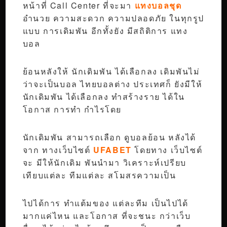
หน้าที่ Call Center ที่จะมา
แทงบอลชุด
อำนวย ความสะดวก ความปลอดภัย ในทุกรูป
แบบ การเดิมพัน อีกทั้งยัง มีสถิติการ แทง
บอล
ย้อนหลังให้ นักเดิมพัน ได้เลือกลง เดิมพันไม่
ว่าจะเป็นบอล ไทยบอลต่าง ประเทศก็ ยังมีให้
นักเดิมพัน ได้เลือกลง ทำสร้างราย ได้ใน
โอกาส การทำ กำไรโดย
นักเดิมพัน สามารถเลือก ดูบอลย้อน หลังได้
จาก ทางเว็บไซต์
UFABET
โดยทาง เว็บไซต์
จะ มีให้นักเดิม พันนำมา วิเคราะห์เปรียบ
เทียบแต่ละ ทีมแต่ละ สโมสรความเป็น
ไปได้การ ทำแต้มของ แต่ละทีม เป็นไปได้
มากแค่ไหน และโอกาส ที่จะชนะ กว่าเว็บ