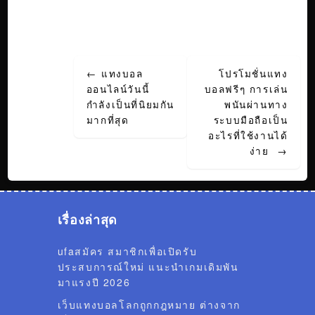
Post
←
แทงบอล
โปรโมชั่นแทง
navigation
ออนไลน์วันนี้
บอลฟรีๆ การเล่น
กำลังเป็นที่นิยมกัน
พนันผ่านทาง
มากที่สุด
ระบบมือถือเป็น
อะไรที่ใช้งานได้
ง่าย
→
เรื่องล่าสุด
ufaสมัคร สมาชิกเพื่อเปิดรับ
ประสบการณ์ใหม่ แนะนำเกมเดิมพัน
มาแรงปี 2026
เว็บแทงบอลโลกถูกกฎหมาย ต่างจาก