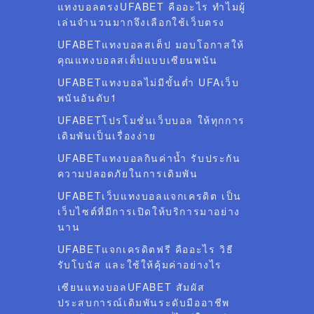
แทงบอลตรงUFABET คืออะไร ทำไมผู้
เล่นจำนวนมากจึงเลือกใช้เว็บตรง
UFABETแทงบอลสเต็ป มอบโอกาสให้
คุณแทงบอลสเต็ปแบบเซียนพนัน
UFABETแทงบอลไม่มีขั้นต่ำ UFAเว็บ
พนันอันดับ1
UFABETโปรโมชั่นเว็บบอล ให้ทุกการ
เดิมพันเป็นเรื่องง่าย
UFABETแทงบอลกินค่าน้ำ รับประกัน
ความปลอดภัยในการเดิมพัน
UFABETเว็บแทงบอลแจกเครดิต เป็น
เว็บไซต์ที่มีการเปิดให้บริการมาอย่าง
นาน
UFABETแจกเครดิตฟรี คืออะไร วิธี
รับโบนัส และใช้ให้คุ้มค่าอย่างไร
เซียนแทงบอลUFABET สัมผัส
ประสบการณ์เดิมพันระดับมืออาชีพ