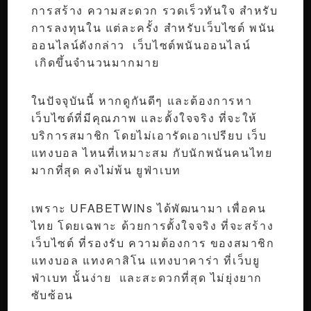
การสร้าง ความสะดวก รวดเร็วทันใจ สำหรับ
การลงทุนใน แต่ละครั้ง สำหรับเว็บไซต์ พนัน
ออนไลน์ดังกล่าว เว็บไซต์พนันออนไลน์
เกิดขึ้นจำนวนมากมาย
ในปัจจุบันนี้ หากดูกันดีๆ และต้องการหา
เว็บไซต์ที่มีคุณภาพ และตั้งใจจริง ที่จะให้
บริการสมาชิก โดยไม่เอารัดเอาเปรียบ เว็บ
แทงบอล ไหนที่เหมาะสม กับนักพนันคนไทย
มากที่สุด คงไม่พ้น ยูฟ่าเบท
เพราะ UFABETWINs ได้พัฒนามา เพื่อคน
ไทย โดยเฉพาะ ด้วยการตั้งใจจริง ที่จะสร้าง
เว็บไซต์ ที่รองรับ ความต้องการ ของสมาชิก
แทงบอล แทงคาสิโน แทงบาคาร่า ที่เว็บยู
ฟ่าเบท นั้นง่าย และสะดวกที่สุด ไม่ยุ่งยาก
ซับซ้อน