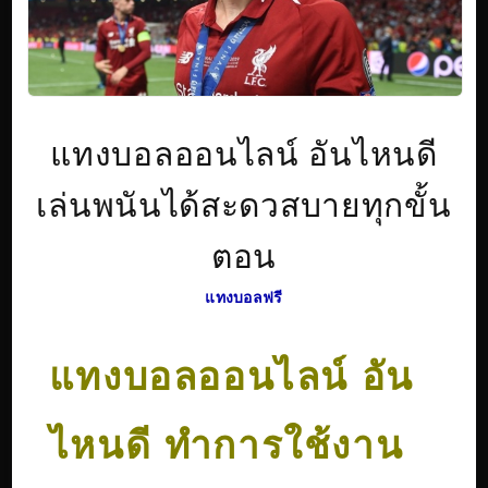
แทงบอลออนไลน์ อันไหนดี
เล่นพนันได้สะดวสบายทุกขั้น
ตอน
แทงบอลฟรี
แทงบอลออนไลน์ อัน
ไหนดี ทำการใช้งาน