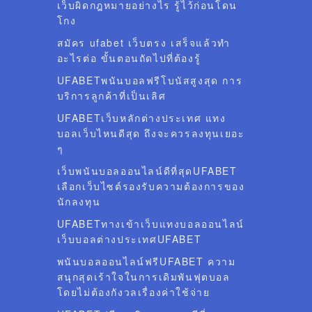
เว็บผิดกฎหมายอย่างไร รู้ไว้ก่อนโดน
โกง
สมัคร ufabet เว็บตรง เสร็จแล้วทำ
อะไรต่อ ขั้นตอนถัดไปที่ต้องรู้
UFABETพนันบอลฟรีโบนัสสูงสุด การ
บริการลูกค้าที่เป็นเลิศ
UFABETเว็บหลักต่างประเทศ แทง
บอลเว็บไหนดีสุด ถึงจะควรลงทุนเยอะ
ๆ
เว็บพนันบอลออนไลน์ดีที่สุดUFABET
เลือกเว็บไซต์รองรับความต้องการของ
นักลงทุน
UFABETทางเข้าเว็บแทงบอลออนไลน์
เว็บบอลต่างประเทศUFABET
พนันบอลออนไลน์ฟรีUFABET ความ
สนุกสุดเร้าใจในการเดิมพันฟุตบอล
โดยไม่ต้องกังวลเรื่องค่าใช้จ่าย