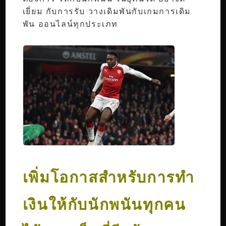
เยี่ยม กับการรับ วางเดิมพันกับเกมการเดิม
พัน ออนไลน์ทุกประเภท
เพิ่มโอกาสสำหรับการทำ
เงินให้กับนักพนันทุกคน