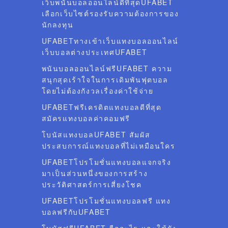
เว็บพนันบอลออนไลน์ดีที่สุดUFABET
เลือกเว็บไซต์รองรับความต้องการของ
นักลงทุน
UFABETทางเข้าเว็บแทงบอลออนไลน์
เว็บบอลต่างประเทศUFABET
พนันบอลออนไลน์ฟรีUFABET ความ
สนุกสุดเร้าใจในการเดิมพันฟุตบอล
โดยไม่ต้องกังวลเรื่องค่าใช้จ่าย
UFABETฟรีเครดิตแทงบอลดีที่สุด
สมัครแทงบอลค่าคอมฟรี
โบนัสแทงบอลUFABET สัมผัส
ประสบการณ์แทงบอลที่ไม่เหมือนใคร
UFABETโปรโมชั่นแทงบอลแจกจริง
มาเป็นส่วนหนึ่งของการสร้าง
ประวัติศาสตร์การเสี่ยงโชค
UFABETโปรโมชั่นแทงบอลฟรี แทง
บอลฟรีกับUFABET
โบนัสฟรีUFABET คืออะไร และใช้ยัง