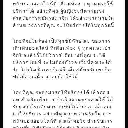
พนันบอลออนไลน์ที่ เพื่อนพ้อง ๆ ทุกคนจะใช้
บริการได้ อย่างที่คุณผู้หญิงจะมีความเร่ง
สำหรับการสมัครสมาชิก ได้อย่างมากมายใน
ด้านข องการที่คุณ จะใช้บริการได้ในทุกวันนี้
โดยที่จะไม่ต้อง เป็นทุกข์มีลักษณะ ของการ
เดิมพันออนไลน์ ที่เพื่อนพ้อง ๆ ทุกคนจะเข้า
จิตใ จแล้วก็ใช้บริการได้อย่างที่คุณ จะใช้
บริการโดยที่ จะไม่ต้องกังวล เว็บที่คุณจะได้
รับ โปรโมชั่นเครดิตฟรี เมื่อสมัครรับเครดิต
ฟรีเมื่อคุณนั้น จะเอาไปใช้ได้
โดยที่คุณ จะสามารถใช้บริการได้ เพื่อต่อย
อด สำหรับเพื่อการ ดำเนินงานของคุณให้ ได้
รับผลกำไรกลับมามากขึ้นได้อีกด้วย เพื่อคุณ
มาใช้บริการ อย่างมีคุณภาพ สำหรับใน การ
พนันบอลออนไลน์ที่ คุณน้ำพอใจ สำหรับการ
พนันที่จะใช้บริการ ได้อย่าง ที่คุณอยากเงิน