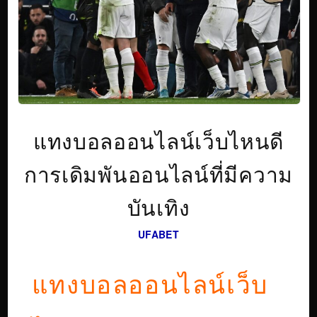
แทงบอลออนไลน์เว็บไหนดี
การเดิมพันออนไลน์ที่มีความ
บันเทิง
UFABET
แทงบอลออนไลน์เว็บ