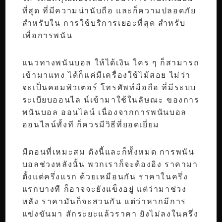
ที่สุด ที่มีความน่านับถือ และก็ความปลอดภัย
สำหรับใน การใช้บริการเยอะที่สุด สำหรับ
เพื่อการพนัน
แนวทางพนันบอล ให้ได้เงิน ใคร ๆ ก็สามารถ
เข้ามาแทง ได้ก็แค่มีเครื่องใช้ไม้สอย ไม่ว่า
จะเป็นคอมพิวเตอร์ โทรศัพท์มือถือ ที่มีระบบ
ระเบียบออนไล น์เข้ามาใช้ในลัษณะ ของการ
พนันบอล ออนไลน์ เนื่องจากการพนันบอล
ออนไลน์ทั้งที ก็ควรมีวิธีที่ยอดเยี่ยม
มีตอนที่เหมะสม ดังนี้และก็ทั้งหมด การพนัน
บอลช่วงหลังนั้น พวกเราก็จะต้องอิง ราคามา
ตั้งแต่ครึ่งแรก ด้วยเหมือนกัน ราคาในครึ่ง
แรกบางที ก็อาจจะยังแข็งอยู่ แต่ว่ามาช่วง
หลัง ราคามันก็จะสวนกัน แต่ว่าหากมีการ
แข่งขันมา สักระยะแล้วราคา ยังไม่ลงในครึ่ง