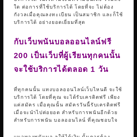
ใด ต่อการที่ใช้บริการได้ โดยที่จะ ไม่ต้อง
กังวลเมื่อคุณลงทะเบียน เป็นสมาชิก และก็ใช้
บริการได้ อย่างยอดเยี่ยมที่สุด
กับเว็บพนันบอลออนไลน์ฟรี
200 เป็นเว็บที่ผู้เรียนทุกคนนั้น
จะใช้บริการได้ตลอด 1 วัน
ที่ทุกคนนั้น แทงบอลออนไลน์เว็บไหนดี จะใช้
บริการได้ โดยที่คุณ จะได้รับเครดิตฟรี เพียง
แค่สมัคร เมื่อคุณนั้น สมัครวันนี้รับเครดิตฟรี
เมื่อจะนำไปต่อยอด สำหรับการพนันอีกด้วย
สำหรับการพนัน บอลออนไลน์ ที่คุณชอบใจ
แนวทางพนันบอ ลให้ได้เงิน นั้นควรต้อง