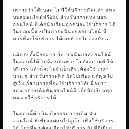
เพราะว่าโต๊ะบอล ไม่มีให้บริการกันแน่ๆ แทง​
บอล​ออนไลน์​ฟรี​200​ สำหรับการแทง บอล
ออนไลน์ ที่เด็กนักเรียนทุกคนจะใช้บริการ ได้
ในขณะนี้จ ะเป็นการพนันบอลออนไลน์ ที่
ควรที่จะใช้บริการ ได้เลยที่ จะไม่ต้องกังวล
แม้กระทั้งน้อยมาก ก็การพนันบอลออนไลน์
ในตอนนี้ได้ ไม่ต้องเดินทาง ไปยังสถานที่ ให้
บริการ แล้วก็จะไม่จำเป็นที่จะต้องใช้ เวลา
นาน ๆ สำหรับการผลิต ถัดไปเพียง แต่คุณไป
สู่เว็บ ก็สามารถที่จะใช้บริการได้เ มื่อปรา
รถน าการเดิมพันออนไลน์ที่ เด็กนักเรียนทุก
คนจ ะใช้บริการได้
ในตอนนี้ดำเนิน กิจกรรมการเดิม พัน
ออนไลน์ ที่เพียงแต่คนไปสู่เว็บ เพื่อใช้บริการ
ได้ โดยที่คุณต้องเลือกใช้บริการ กับที่ดีเยี่ยม