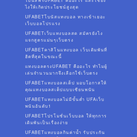
ไงให้เกิดประโยชน์สูงสุด
UFABETโบนัสแทงบอล ทางเข้าเยอะ
เว็บบอลโปรแรง
UFABETเว็บแทงบอลสด สมัครยังไง
แจกสูตรแม่นๆเว็บตรง
UFABETคาสิโนแทงบอล เว็บเดิมพันที่
ฮิตที่สุดในขณะนี้
แทงบอลตรงUFABET คืออะไร ทำไมผู้
เล่นจำนวนมากจึงเลือกใช้เว็บตรง
UFABETแทงบอลสเต็ป มอบโอกาสให้
คุณแทงบอลสเต็ปแบบเซียนพนัน
UFABETแทงบอลไม่มีขั้นต่ำ UFAเว็บ
พนันอันดับ1
UFABETโปรโมชั่นเว็บบอล ให้ทุกการ
เดิมพันเป็นเรื่องง่าย
UFABETแทงบอลกินค่าน้ำ รับประกัน