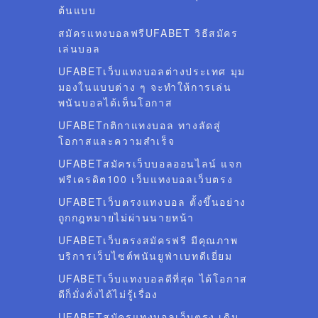
ต้นแบบ
สมัครแทงบอลฟรีUFABET วิธีสมัคร
เล่นบอล
UFABETเว็บแทงบอลต่างประเทศ มุม
มองในแบบต่าง ๆ จะทำให้การเล่น
พนันบอลได้เห็นโอกาส
UFABETกติกาแทงบอล ทางลัดสู่
โอกาสและความสำเร็จ
UFABETสมัครเว็บบอลออนไลน์ แจก
ฟรีเครดิต100 เว็บแทงบอลเว็บตรง
UFABETเว็บตรงแทงบอล ตั้งขึ้นอย่าง
ถูกกฎหมายไม่ผ่านนายหน้า
UFABETเว็บตรงสมัครฟรี มีคุณภาพ
บริการเว็บไซต์พนันยูฟ่าเบทดีเยี่ยม
UFABETเว็บแทงบอลดีที่สุด ได้โอกาส
ดีก็มั่งคั่งได้ไม่รู้เรื่อง
UFABETสมัครแทงบอลเว็บตรง เดิม