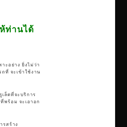
ห้ท่านได้
ะอย่าง ยิ่งไม่ว่า
ถที่ จะเข้าใช้งาน
ล็ตที่จะบริการ
ลที่พร้อม จะเอาอก
การสร้าง