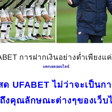
ET การฝากเงินอย่างต่ำเพียงแค่ 
แทงบอลออนไลน์
ด UFABET ไม่ว่าจะเป็นกา
ถึงคุณลักษณะต่างๆของเว็บ