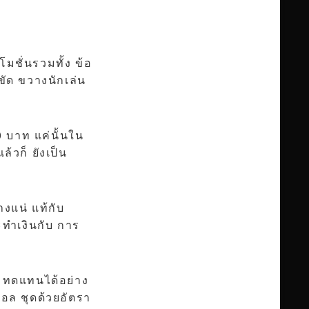
โมชั่นรวมทั้ง ข้อ
ัด ขวางนักเล่น
0 บาท แค่นั้นใน
ล้วก็ ยังเป็น
งแน่ แท้กับ
ะทำเงินกับ การ
น ทดแทนได้อย่าง
บอล ชุดด้วยอัตรา