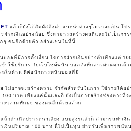
ๆ
BET
แล้วก็ยังได้สัมผัสถึงคำ แนะนำต่างๆไม่ว่าจะเป็น โปร
ฝากเงินอย่างน้อย ซึ่งสามารถสร้างผลดีและไม่เป็นการข
 คนอีกด้วยตัว อย่างเช่นในที่นี้
ันบอลที่มีการตั้งเงื่อน ไขการฝากเงินอย่างต่ำเพียงแต่ 10
รเข้าใช้บริการ กับเว็บไซต์พนัน บอลดังที่กล่าวผ่านมาแล้วแ
็นผลในด้าน ดีต่อนักการพนันบอลที่มี
 ไม่อาจจะสร้างความ จำกัดสำหรับในการ ใช้รายได้อย่า
 100 บาท เพียงแค่นั้นและก็ ยังเป็นการสร้างช่องทางที่จ
างๆตามทักษะ ของตนอีกด้วยแล้วก็
ัว แล้วถ้าเกิดปรารถนาเสียง แบบสูงๆแล้วก็ สามารถทำเงิ
นำเงินปริมาณ 100 บาท นี้ไปเป็นทุน สำหรับเพื่อการพนัน