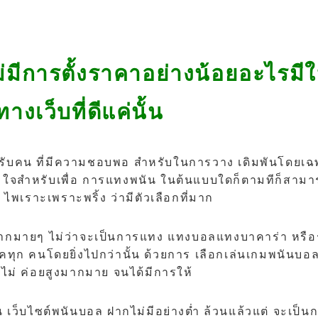
ม่มีการตั้งราคาอย่างน้อยอะไรมีใ
งเว็บที่ดีแค่นั้น
หรับคน ที่มีความชอบพอ สำหรับในการวาง เดิมพันโดยเฉพา
ก ใจสำหรับเพื่อ การแทงพนัน ในต้นแบบใดก็ตามทีก็สามาร
ด้ ไพเราะเพราะพริ้ง ว่ามีตัวเลือกที่มาก
ากมายๆ ไม่ว่าจะเป็นการแทง แทงบอลแทงบาคาร่า หรือรูเ
ชคทุก คนโดยยิ่งไปกว่านั้น ด้วยการ เลือกเล่นเกมพนันบอ
นะไม่ ค่อยสูงมากมาย จนได้มีการให้
 เว็บไซต์พนันบอล ฝากไม่มีอย่างต่ำ ล้วนแล้วแต่ จะเป็น