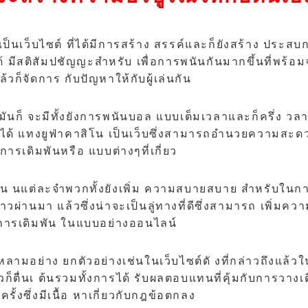
ป็นเว็บไซต์ ที่ได้มีการสร้าง สรรค์และก็ยังสร้าง ประสบการ
ได้ มีสติสัมปชัญญะสำหรับ เพื่อการพนันกันมากขึ้นที่พร้อ
ก็จัดการ กับปัญหาให้กับผู้เล่นกัน
ึ่งมันก็ จะมีทั้งยังการพนันบอล แบบเต็มเวลาและก็ครึ่ง วล
็ได้ แทงยูฟ่าคาสิโน เป็นเว็บซึ่งสามารถอำนวยความสะดว
ารเดิมพันหรือ แบบต่างๆที่เกี่ยว
มพัน นแต่ละจำพวกทั้งยังเพิ่ม ความสบายสบาย สำหรับในก
ล่าวผ่านมา แล้วซึ่งน่าจะเป็นลู่ทางที่ดีซึ่งสามารถ เพิ่มคว
นการเดิมพัน ในแบบอย่างออนไลน์
ีล้นหลามอย่าง ยกตัวอย่างเช่นในเว็บไซต์ดั งที่กล่าวถึงแล้วใ
วก็ตื่นเ ต้นรวมทั้งการได้ รับผลตอบแทนที่คุ้มกับการวางเ
รั้งซึ่งมีเนื้อ หาเกี่ยวกับกฎข้อตกลง