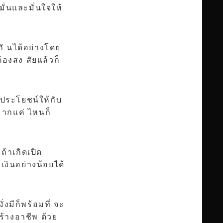
ั่นและมั่นใจให้
กั นได้อย่างโดย
ต้องสง สัยแล้วก็
ณ ประโยชน์ให้กับ
นมากแค่ ไหนก็
ถ้าเกิดเปิด
งินอย่างน้อยได้
งมีก็พร้อมที่ จะ
ร้างอาชีพ ด้วย