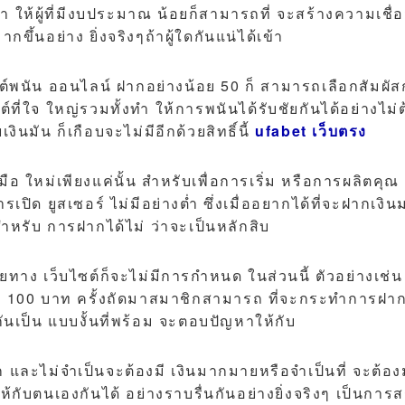
ให้ผู้ที่มีงบประมาณ น้อยก็สามารถที่ จะสร้างความเชื่อม
กขึ้นอย่าง ยิ่งจริงๆถ้าผู้ใดกันแน่ได้เข้า
ซต์พนัน ออนไลน์ ฝากอย่างน้อย 50 ก็ สามารถเลือกสัมผัส
ซต์ที่ใจ ใหญ่รวมทั้งทำ ให้การพนันได้รับชัยกันได้อย่างไม่
เงินมัน ก็เกือบจะไม่มีอีกด้วยสิทธิ์นี้
ufabet เว็บตรง
คมือ ใหม่เพียงแค่นั้น สำหรับเพื่อการเริ่ม หรือการผลิตคุ
เปิด ยูสเซอร์ ไม่มีอย่างต่ำ ซึ่งเมื่ออยากได้ที่จะฝากเงิ
สำหรับ การฝากได้ไม่ ว่าจะเป็นหลักสิบ
ยทาง เว็บไซต์ก็จะไม่มีการกำหนด ในส่วนนี้ ตัวอย่างเช่น 
น 100 บาท ครั้งถัดมาสมาชิกสามารถ ที่จะกระทำการฝากเ
ันเป็น แบบงั้นที่พร้อม จะตอบปัญหาให้กับ
ก และไม่จำเป็นจะต้องมี เงินมากมายหรือจำเป็นที่ จะต้องมั่
้กับตนเองกันได้ อย่างราบรื่นกันอย่างยิ่งจริงๆ เป็นการส