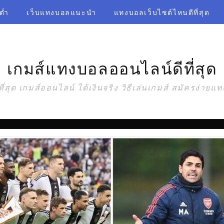
ต่ำ
เว็บแทงบอลแนะนำ
แทงบอลเว็บไซต์ไหนดีที่สุด
เกมส์แทงบอลออนไลน์ดีที่สุด
สุด เกมส์ออนไลน์ ได้เงินจริง วิธีเล่นเกมส์ สมัครง่าย