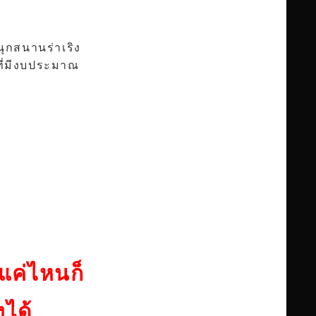
นุกสนานร่าเริง
้ที่มีงบประมาณ
กแค่ไหนก็
งได้