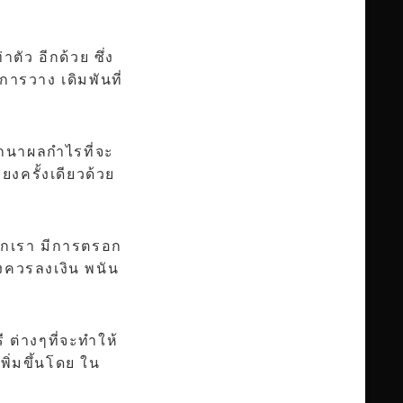
ตัว อีกด้วย ซึ่ง
การวาง เดิมพันที่
รถนาผลกำไรที่จะ
ยงครั้งเดียวด้วย
พวกเรา มีการตรอก
ึงควรลงเงิน พนัน
ี ต่างๆที่จะทำให้
พิ่มขึ้นโดย ใน