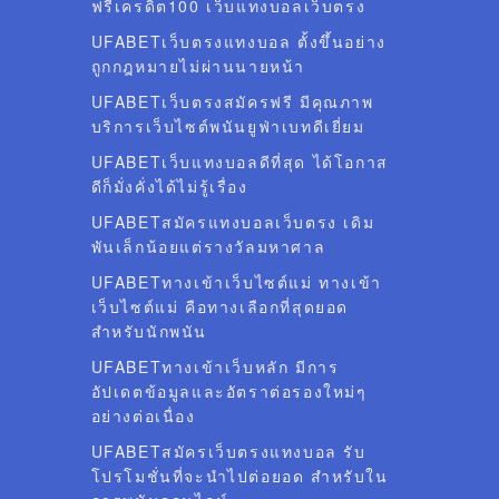
ฟรีเครดิต100 เว็บแทงบอลเว็บตรง
UFABETเว็บตรงแทงบอล ตั้งขึ้นอย่าง
ถูกกฎหมายไม่ผ่านนายหน้า
UFABETเว็บตรงสมัครฟรี มีคุณภาพ
บริการเว็บไซต์พนันยูฟ่าเบทดีเยี่ยม
UFABETเว็บแทงบอลดีที่สุด ได้โอกาส
ดีก็มั่งคั่งได้ไม่รู้เรื่อง
UFABETสมัครแทงบอลเว็บตรง เดิม
พันเล็กน้อยแต่รางวัลมหาศาล
UFABETทางเข้าเว็บไซต์แม่ ทางเข้า
เว็บไซต์แม่ คือทางเลือกที่สุดยอด
สำหรับนักพนัน
UFABETทางเข้าเว็บหลัก มีการ
อัปเดตข้อมูลและอัตราต่อรองใหม่ๆ
อย่างต่อเนื่อง
UFABETสมัครเว็บตรงแทงบอล รับ
โปรโมชั่นที่จะนำไปต่อยอด สำหรับใน