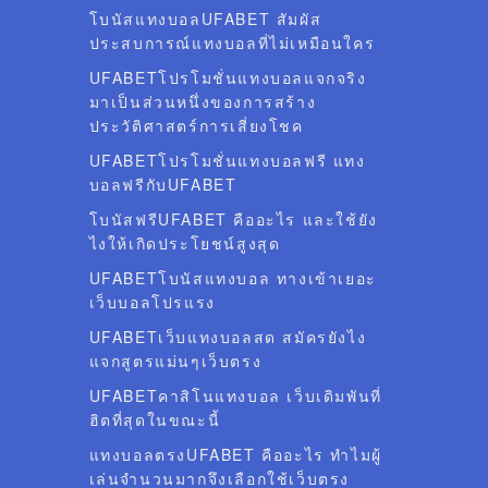
โบนัสแทงบอลUFABET สัมผัส
ประสบการณ์แทงบอลที่ไม่เหมือนใคร
UFABETโปรโมชั่นแทงบอลแจกจริง
มาเป็นส่วนหนึ่งของการสร้าง
ประวัติศาสตร์การเสี่ยงโชค
UFABETโปรโมชั่นแทงบอลฟรี แทง
บอลฟรีกับUFABET
โบนัสฟรีUFABET คืออะไร และใช้ยัง
ไงให้เกิดประโยชน์สูงสุด
UFABETโบนัสแทงบอล ทางเข้าเยอะ
เว็บบอลโปรแรง
UFABETเว็บแทงบอลสด สมัครยังไง
แจกสูตรแม่นๆเว็บตรง
UFABETคาสิโนแทงบอล เว็บเดิมพันที่
ฮิตที่สุดในขณะนี้
แทงบอลตรงUFABET คืออะไร ทำไมผู้
เล่นจำนวนมากจึงเลือกใช้เว็บตรง