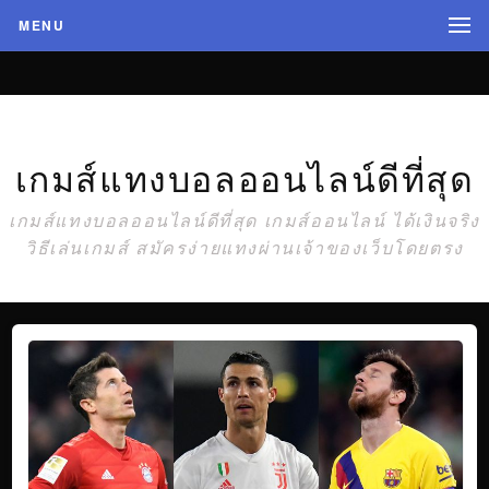
MENU
เกมส์แทงบอลออนไลน์ดีที่สุด
เกมส์แทงบอลออนไลน์ดีที่สุด เกมส์ออนไลน์ ได้เงินจริง
วิธีเล่นเกมส์ สมัครง่ายแทงผ่านเจ้าของเว็บโดยตรง