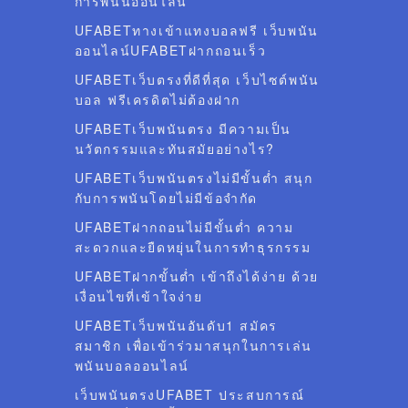
การพนันออนไลน์
UFABETทางเข้าแทงบอลฟรี เว็บพนัน
ออนไลน์UFABETฝากถอนเร็ว
UFABETเว็บตรงที่ดีที่สุด เว็บไซต์พนัน
บอล ฟรีเครดิตไม่ต้องฝาก
UFABETเว็บพนันตรง มีความเป็น
นวัตกรรมและทันสมัยอย่างไร?
UFABETเว็บพนันตรงไม่มีขั้นต่ำ สนุก
กับการพนันโดยไม่มีข้อจำกัด
UFABETฝากถอนไม่มีขั้นต่ำ ความ
สะดวกและยืดหยุ่นในการทำธุรกรรม
UFABETฝากขั้นต่ำ เข้าถึงได้ง่าย ด้วย
เงื่อนไขที่เข้าใจง่าย
UFABETเว็บพนันอันดับ1 สมัคร
สมาชิก เพื่อเข้าร่วมาสนุกในการเล่น
พนันบอลออนไลน์
เว็บพนันตรงUFABET ประสบการณ์