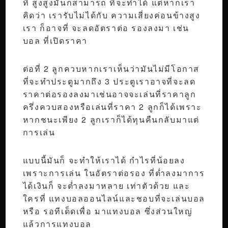
ที่ สูงสูงมันก็สามารถ ที่จะทำได้ แต่หากเรา
คิดว่า เรารับไม่ได้กับ ความเสี่ยงค่อนข้างสูง
เรา ก็อาจที่ จะลดอัตราต่อ รองลงมา เช่น
บอล ที่เปิดราคา
ต่อที่ 2 ลูกควบหากเราเห็นว่ามันไม่มีโอกาส
ที่จะทำประตูมากถึง 3 ประตูเราอาจที่จะลด
ราคาต่อรองลงมาเช่นอาจจะเล่นที่ราคาลูก
ครึ่งควบสองหรือเล่นที่ราคา 2 ลูกก็ได้เพราะ
หากชนะเพียง 2 ลูกเราก็ได้ทุนคืนกลับมาแต่
การเล่น
แบบนี้มันก็ จะทำให้เราได้ กำไรที่น้อยลง
เพราะการเล่น ในอัตราต่อรอง ที่ต่ำลงมาการ
ได้เงินก็ จะต่ำลงมาหลาย เท่าตัวด้วย และ
ใครที่ แทงบอลออนไลน์และชอบที่จะเล่นบอล
หรือ รอทีเด็ดเพื่อ มาแทงบอล ซึ่งส่วนใหญ่
แล้วการแทงบอล