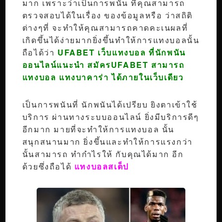
มาก เพราะว่าเป็นการพนัน ที่คุณสามารถ
ตรวจสอบได้ในเรื่อง ของข้อมูลหรือ ว่าสถิติ
ต่างๆที่ จะทำให้คุณสามารถคาดคะเนผลที่
เกิดขึ้นได้ง่ายมากยิ่งขึ้นทำให้การแทงบอลนั้น
ถือได้ว่า
UFABET เว็บแทงบอล ที่นักพนัน
ออนไลน์แนะนำ สมัครUFABET สามารถ
แทงบอล แทงบาคาร่า ได้ภายในเว็บเดียว
เป็นการพนันที่ นักพนันได้เปรียบ ยิงตาเข้าใช้
บริการ ผ่านทางระบบออนไลน์ ยิ่งมีบริการดีๆ
อีกมาก มายที่จะทำให้การแทงบอล นั้น
สนุกสนานมาก ยิ่งขึ้นและทำให้การแรงกว่า
นั้นสามารถ ทำกำไรให้ กับคุณได้มาก อีก
ด้วยซึ่งถือได้
แทงบอลสเต็ป