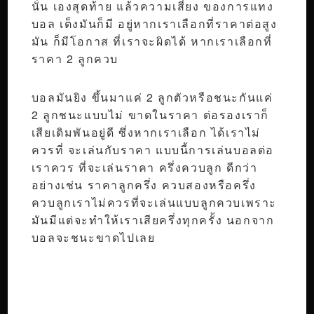
นั่น เอง
สุดท้าย แล้วความเสี่ยง ของการแทง
บอล เต็งมันก็มี อยู่หากเราเลือกที่ราคาต่อสูง
มัน ก็มีโอกาส ที่เราจะผิดได้ หากเราเลือกที่
ราคา 2 ลูกควบ
บอลมันยิง ขึ้นมาแค่ 2 ลูกตัวหรือชนะกันแค่
2 ลูกชนะแบบไม่ ขาดในราคา ต่อรองเราก็
เสียเดิมพันอยู่ดี ซึ่งหากเราเลือก ได้เราไม่
ควรที่ จะเล่นกับราคา แบบนี้การเล่นบอลต่อ
เราควร ที่จะเล่นราคา ครึ่งควบลูก ดีกว่า
อย่างเช่น ราคาลูกครึ่ง ควบสองหรือครึ่ง
ควบลูกเราไม่ควรที่จะเล่นแบบลูกควบเพราะ
มันมีแต่จะทำให้เราเสียครึ่งทุกครั้ง นอกจาก
บอลจะชนะขาดไปเลย
Post