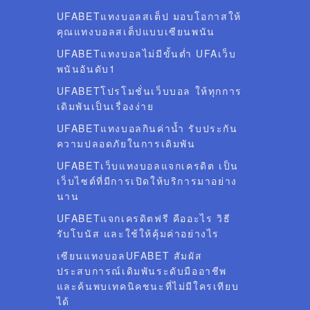
UFABETแทงบอลสเต็ป มอบโอกาสให้
คุณแทงบอลสเต็ปแบบเซียนพนัน
UFABETแทงบอลไม่มีขั้นต่ำ UFAเว็บ
พนันอันดับ1
UFABETโปรโมชั่นเว็บบอล ให้ทุกการ
เดิมพันเป็นเรื่องง่าย
UFABETแทงบอลกินค่าน้ำ รับประกัน
ความปลอดภัยในการเดิมพัน
UFABETเว็บแทงบอลแจกเครดิต เป็น
เว็บไซต์ที่มีการเปิดให้บริการมาอย่าง
นาน
UFABETแจกเครดิตฟรี คืออะไร วิธี
รับโบนัส และใช้ให้คุ้มค่าอย่างไร
เซียนแทงบอลUFABET สัมผัส
ประสบการณ์เดิมพันระดับมืออาชีพ
และค้นพบเทคนิคชนะที่ไม่มีใครเทียบ
ได้