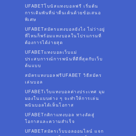
UFABETโบนัสแทงบอลฟรี เริ่มต้น
การเดิมพันที่น่าตื่นเต้นด้วยข้อเสนอ
พิเศษ
UFABETสมัครแทงบอลยังไง ไม่ว่าอยู่
ที่ไหนก็พร้อมแทงบอลในโปรแกรมที่
ต้องการได้ง่ายสุด
UFABETแทงบอลเว็บแม่
ประสบการณ์การพนันที่ดีที่สุดกับเว็บ
ต้นแบบ
สมัครแทงบอลฟรีUFABET วิธีสมัคร
เล่นบอล
UFABETเว็บแทงบอลต่างประเทศ มุม
มองในแบบต่าง ๆ จะทำให้การเล่น
พนันบอลได้เห็นโอกาส
UFABETกติกาแทงบอล ทางลัดสู่
โอกาสและความสำเร็จ
UFABETสมัครเว็บบอลออนไลน์ แจก