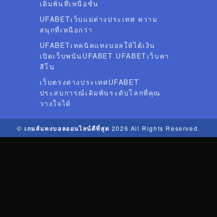
เดิมพันที่เหนือชั้น
UFABETเว็บแม่ต่างประเทศ ความ
สนุกที่เหนือกว่า
UFABETเทคนิคแทงบอลให้ได้เงิน
เปิดเว็บพนันUFABET UFABETเว็บคา
สิโน
เว็บตรงต่างประเทศUFABET
ประสบการณ์เดิมพันระดับโลกที่คุณ
วางใจได้
©
เกมส์แทงบอลออนไลน์ดีที่สุด
2026 All Rights Reserved.