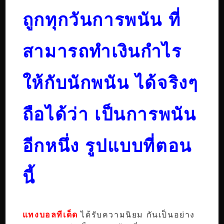
ถูกทุกวันการพนัน ที่
สามารถทำเงินกำไร
ให้กับนักพนัน ได้จริงๆ
ถือได้ว่า เป็นการพนัน
อีกหนึ่ง รูปแบบที่ตอน
นี้
แทงบอลทีเด็ด
ได้รับความนิยม กันเป็นอย่าง