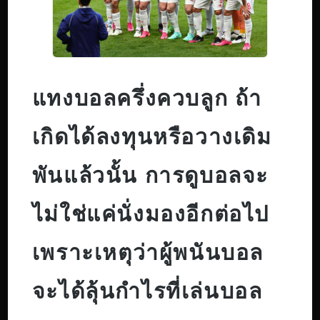
แทงบอลครึ่งควบลูก ถ้า
เกิดได้ลงทุนหรือวางเดิม
พันแล้วนั้น การดูบอลจะ
ไม่ใช่แค่นั่งมองอีกต่อไป
เพราะเหตุว่าผู้พนันบอล
จะได้ลุ้นกำไรที่เล่นบอล