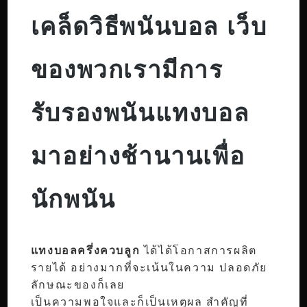
เคล็ดวิธีพนันบอล เว็บ
ของพวกเรามีการ
รับรองพนันแทงบอล
มาอย่างช้านานเพื่อ
นักพนัน
แทงบอลครึ่งควบลูก
ได้ได้โอกาสการผลิต
รายได้ อย่างมากที่จะเน้นในความ ปลอดภัย
ลักษณะของก็เลย
เป็นความพอใจและก็เป็นเหตุผล สำคัญที่