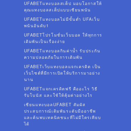
UFABETแทงบอลสเต็ป มอบโอกาสให้
คุณแทงบอลสเต็ปแบบเซียนพนัน
UFABETแทงบอลไม่มีขั้นต่ำ UFAเว็บ
พนันอันดับ1
UFABETโปรโมชั่นเว็บบอล ให้ทุกการ
เดิมพันเป็นเรื่องง่าย
UFABETแทงบอลกินค่าน้ำ รับประกัน
ความปลอดภัยในการเดิมพัน
UFABETเว็บแทงบอลแจกเครดิต เป็น
เว็บไซต์ที่มีการเปิดให้บริการมาอย่าง
นาน
UFABETแจกเครดิตฟรี คืออะไร วิธี
รับโบนัส และใช้ให้คุ้มค่าอย่างไร
เซียนแทงบอลUFABET สัมผัส
ประสบการณ์เดิมพันระดับมืออาชีพ
และค้นพบเทคนิคชนะที่ไม่มีใครเทียบ
ได้