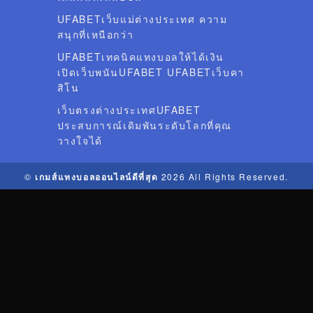
UFABETเว็บแม่ต่างประเทศ ความ
สนุกที่เหนือกว่า
UFABETเทคนิคแทงบอลให้ได้เงิน
เปิดเว็บพนันUFABET UFABETเว็บคา
สิโน
เว็บตรงต่างประเทศUFABET
ประสบการณ์เดิมพันระดับโลกที่คุณ
วางใจได้
©
เกมส์แทงบอลออนไลน์ดีที่สุด
2026 All Rights Reserved.