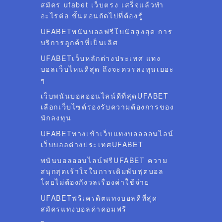
สมัคร ufabet เว็บตรง เสร็จแล้วทำ
อะไรต่อ ขั้นตอนถัดไปที่ต้องรู้
UFABETพนันบอลฟรีโบนัสสูงสุด การ
บริการลูกค้าที่เป็นเลิศ
UFABETเว็บหลักต่างประเทศ แทง
บอลเว็บไหนดีสุด ถึงจะควรลงทุนเยอะ
ๆ
เว็บพนันบอลออนไลน์ดีที่สุดUFABET
เลือกเว็บไซต์รองรับความต้องการของ
นักลงทุน
UFABETทางเข้าเว็บแทงบอลออนไลน์
เว็บบอลต่างประเทศUFABET
พนันบอลออนไลน์ฟรีUFABET ความ
สนุกสุดเร้าใจในการเดิมพันฟุตบอล
โดยไม่ต้องกังวลเรื่องค่าใช้จ่าย
UFABETฟรีเครดิตแทงบอลดีที่สุด
สมัครแทงบอลค่าคอมฟรี