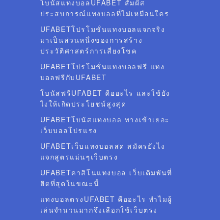
โบนัสแทงบอลUFABET สัมผัส
ประสบการณ์แทงบอลที่ไม่เหมือนใคร
UFABETโปรโมชั่นแทงบอลแจกจริง
มาเป็นส่วนหนึ่งของการสร้าง
ประวัติศาสตร์การเสี่ยงโชค
UFABETโปรโมชั่นแทงบอลฟรี แทง
บอลฟรีกับUFABET
โบนัสฟรีUFABET คืออะไร และใช้ยัง
ไงให้เกิดประโยชน์สูงสุด
UFABETโบนัสแทงบอล ทางเข้าเยอะ
เว็บบอลโปรแรง
UFABETเว็บแทงบอลสด สมัครยังไง
แจกสูตรแม่นๆเว็บตรง
UFABETคาสิโนแทงบอล เว็บเดิมพันที่
ฮิตที่สุดในขณะนี้
แทงบอลตรงUFABET คืออะไร ทำไมผู้
เล่นจำนวนมากจึงเลือกใช้เว็บตรง