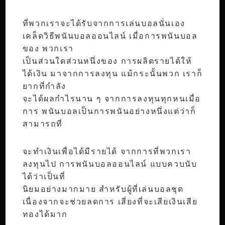
ที่พวกเราจะได้รับจากการเล่นบอลนั่นเอง
เคล็ดวิธีพนันบอลออนไลน์ เมื่อการพนันบอล
ของ พวกเรา
เป็นส่วนใดส่วนหนึ่งของ การผลิตรายได้ให้
ได้เงิน มาจากการลงทุน แม้กระนั้นพวก เราก็
ยากที่กำลัง
จะได้ผลกำไรนาน ๆ จากการลงทุนทุกหนเมื่อ
การ พนันบอลเป็นการพนันอย่างหนึ่งแต่ว่าก็
สามารถที่
จะทำเงินเพื่อได้มีรายได้ จากการที่พวกเรา
ลงทุนไป การพนันบอลออนไลน์ แบบควบนับ
ได้ว่าเป็นที่
นิยมอย่างมากมาย สำหรับผู้ที่เล่นบอลชุด
เนื่องจากจะช่วยลดการ เสี่ยงที่จะเสียเงินเสีย
ทองได้มาก