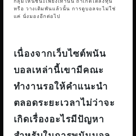
กลุ่มไหนชนะเพียงเท่านั้น ถ้าเกิดได้ลงทุน
หรือ วางเดิมพันแล้วนั้น การดูบอลจะไม่ใช่
แค่ นั่งมองอีกต่อไป
เนื่องจากเว็บไซต์พนัน
บอลเหล่านี้เขามีคณะ
ทำงานรอให้คำแนะนำ
ตลอดระยะเวลาไม่ว่าจะ
เกิดเรื่องอะไรมีปัญหา
สำหรับในการพนันบอล