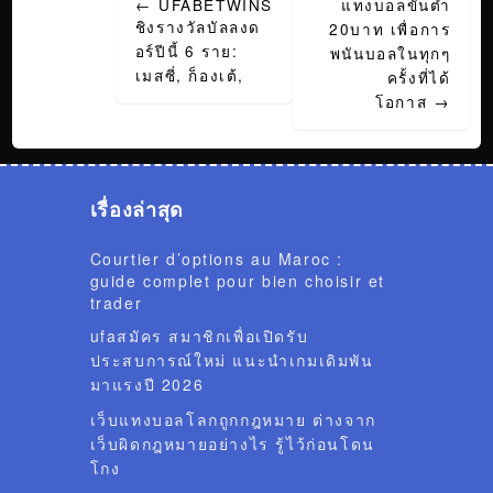
←
UFABETWINS
แทงบอลขั้นต่ำ
navigation
ชิงรางวัลบัลลงด
20บาท เพื่อการ
อร์ปีนี้ 6 ราย:
พนันบอลในทุกๆ
เมสซี่, ก็องเต้,
ครั้งที่ได้
โอกาส
→
เรื่องล่าสุด
Courtier d’options au Maroc :
guide complet pour bien choisir et
trader
ufaสมัคร สมาชิกเพื่อเปิดรับ
ประสบการณ์ใหม่ แนะนำเกมเดิมพัน
มาแรงปี 2026
เว็บแทงบอลโลกถูกกฎหมาย ต่างจาก
เว็บผิดกฎหมายอย่างไร รู้ไว้ก่อนโดน
โกง