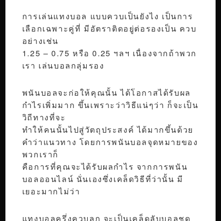
การเล่นแทงบอล แบบควบเป็นยังไง เป็นการ
เลือกเฉพาะคู่ที่ มีอัตราติดอยู่ต่อรองเป็น ควบ
อย่างเช่น
1.25 – 0.75 หรือ 0.25 ฯลฯ เนื่องจากถ้าพวก
เรา เล่นบอลกลุ่มรอง
พนันบอลจะก่อให้คุณนั้น ได้โอกาสได้รับผล
กำไรเพิ่มมาก ขึ้นเพราะว่าวิธีแน่ๆว่า ก็จะเป็น
วิถีทางที่จะ
ทำให้คนนั้นไปสู่วัตถุประสงค์ ได้มากขึ้นด้วย
คำว่าแนวทาง โดยการพนันบอลจุดหมายของ
พวกเราก็
คือการที่คุณจะได้รับผลกำไร จากการพนัน
บอลออนไลน์ นั่นเองซึ่งเคล็ดวิธีที่ว่านั้น มี
เยอะมากไม่ว่า
แทงบอลครึ่งควบลูก จะเป็นเคล็ดลับบอลชุด