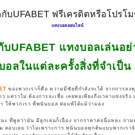
ับUFABET ฟรีเครดิตหรือโปรโมช
แทงบอลออนไลน์
ับUFABET แทงบอลเล่นอย่าง
อลในแต่ละครั้งสิ่งที่จำเป็น
BET
ของพวกเราก็คือ ความมีชัยที่กำลังจะได้ จากการลง
 แต่ว่าไม่ ต้องการจะเชื่อ เลยพอเพียงถึงเวลาแข่งจริง 
ำ ให้พวกเรา ที่พนันบอล ต่อแพ้ได้แม้ว่ามอง
ชนะ ที่พูดว่ามัน มีลูกเล่นก็เนื่อง จากราคาต่อนี่แหละ ถา
หม ตอบเลย ว่าไม่เพราะการ พนันบอลทุกต้นแบบพวกเราจำต