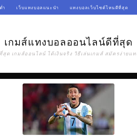
ต่ำ
เว็บแทงบอลแนะนำ
แทงบอลเว็บไซต์ไหนดีที่สุด
เกมส์แทงบอลออนไลน์ดีที่สุด
สุด เกมส์ออนไลน์ ได้เงินจริง วิธีเล่นเกมส์ สมัครง่าย