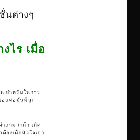
ั่นต่างๆ
ไร เมื่อ
ทุน สำหรับในการ
บอลต่อมันมีลูก
มคำถามว่าถ้า เกิด
้องเผื่อหัวใจเอา