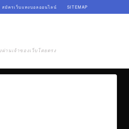
สมัครเว็บแทงบอลออนไลน์
SITEMAP
แทงผ่านเจ้าของเว็บโดยตรง