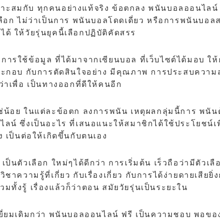
หมาะสมกับ ทุกคนอย่างแท้จริง ข้อตกลง พนันบอลออนไลน์
ลือก ไม่ว่าเป็นการ พนันบอลโดดเดี่ยว หรือการพนันบอลสเ
ด้ ให้วัยรุ่นยุคนี้เลือกปฏิบัติคัดสรร
การใช้ข้อมูล ที่ได้มาจากเซียนบอล ที่เว็บไซต์ได้มอบ ใ
ระกอบ กับการตัดสินใจอย่าง มีคุณภาพ การประสบความสำเ
ว่าเพื่อ เป็นทางออกที่ดีให้คนอีก
ช่น้อย ในแต่ละข้อตก ลงการพนัน เหตุผลกลุ่มนี้การ พนั
น์ ซึ่งเป็นอะไร ที่เสนอแนะให้สมาชิกได้ใช้ประโยชน์เพื
ง เป็นต่อให้เกิดขึ้นกับตนเอง
็นตัวเลือก ใหม่ๆได้ดีกว่า การเริ่มต้น เร็วถือว่ามีตัวเลื
ชาความรู้ที่เกี่ยว กับเรื่องเกี่ยว กับการได้ง่ายดายเสียยิ่
มทั้งรู้ เรื่องแล้วก็ว่าตอน สมัยวัยรุ่นเป็นระยะใน
ี เยี่ยมเดิมกว่า พนันบอลออนไลน์ ฟรี เป็นความชอบ พอของทา