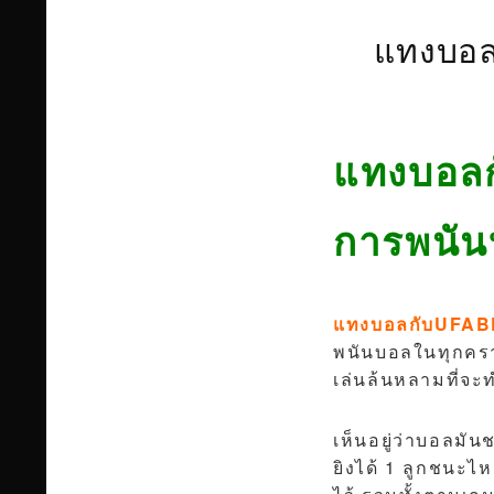
แทงบอลก
แทงบอลก
การพนันบ
แทงบอลกับUFA
พนันบอลในทุกคราว
เล่นล้นหลามที่จะท
เห็นอยู่ว่าบอลมัน
ยิงได้ 1 ลูกชนะไ