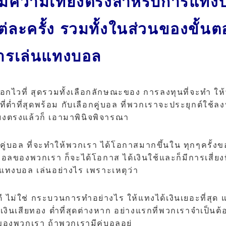
จะมีความเที่ยงตรงสำหรับการแทง
่ละครั้ง รวมทั้งในส่วนของขั้น
ารเล่นแทงบอล
ลือกไวที่ สุดรวมทั้งเลือกลักษณะของ การลงทุนที่จะทำ ใ
 ที่ต่ำที่สุดพร้อม กับเลือกคู่บอล ที่พวกเราจะประยุกต์ใช้ล
ี่ยงตรงแล้วก็ เอามาพินิจพิจารณา
็คู่บอล ที่จะทำให้พวกเรา ได้โอกาสมากขึ้นใน ทุกๆครั้ง
 บอลของพวกเรา ก็จะได้โอกาส ได้เงินใช้และก็มีการเสี่ยงท
ทงบอล เล่นอย่างไร เพราะเหตุว่า
ดี ไม่ใช่ กระบวนการทำอย่างไร ให้แทงได้เงินเยอะที่สุด 
ียเงินเสียทอง ต่ำที่สุดต่างหาก อย่างแรกที่พวกเราจำเป็น
องพวกเรา ถ้าพวกเรามีคู่บอลอยู่