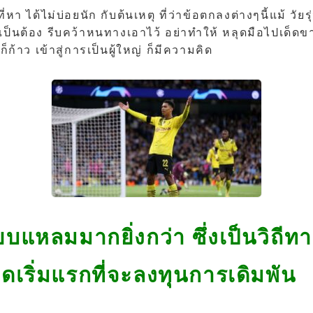
กที่หา ได้ไม่บ่อยนัก กับต้นเหตุ ที่ว่าข้อตกลงต่างๆนี้แม้ ว
ำเป็นต้อง รีบคว้าหนทางเอาไว้ อย่าทำให้ หลุดมือไปเด็ดขาด
ก็ก้าว เข้าสู่การเป็นผู้ใหญ่ ก็มีความคิด
ยบแหลมมากยิ่งกว่า ซึ่งเป็นวิถีท
ุดเริ่มแรกที่จะลงทุนการเดิมพัน