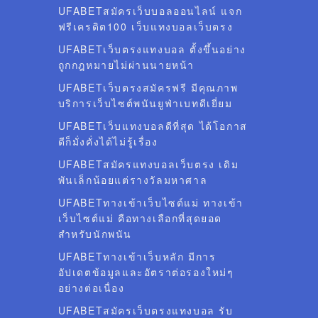
UFABETสมัครเว็บบอลออนไลน์ แจก
ฟรีเครดิต100 เว็บแทงบอลเว็บตรง
UFABETเว็บตรงแทงบอล ตั้งขึ้นอย่าง
ถูกกฎหมายไม่ผ่านนายหน้า
UFABETเว็บตรงสมัครฟรี มีคุณภาพ
บริการเว็บไซต์พนันยูฟ่าเบทดีเยี่ยม
UFABETเว็บแทงบอลดีที่สุด ได้โอกาส
ดีก็มั่งคั่งได้ไม่รู้เรื่อง
UFABETสมัครแทงบอลเว็บตรง เดิม
พันเล็กน้อยแต่รางวัลมหาศาล
UFABETทางเข้าเว็บไซต์แม่ ทางเข้า
เว็บไซต์แม่ คือทางเลือกที่สุดยอด
สำหรับนักพนัน
UFABETทางเข้าเว็บหลัก มีการ
อัปเดตข้อมูลและอัตราต่อรองใหม่ๆ
อย่างต่อเนื่อง
UFABETสมัครเว็บตรงแทงบอล รับ