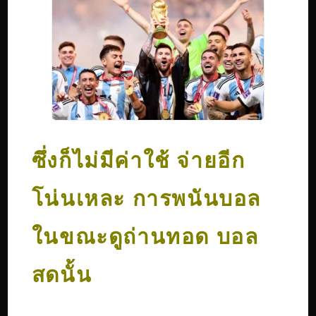
ซึ่งก็ไม่มีค่าใช้ จ่ายอีก
โน่นเหละ การพนันบอล
ในขณะดูถ่านทอด บอล
สดนั้น