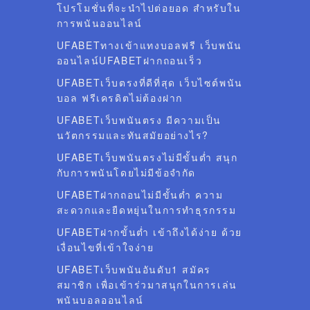
โปรโมชั่นที่จะนำไปต่อยอด สำหรับใน
การพนันออนไลน์
UFABETทางเข้าแทงบอลฟรี เว็บพนัน
ออนไลน์UFABETฝากถอนเร็ว
UFABETเว็บตรงที่ดีที่สุด เว็บไซต์พนัน
บอล ฟรีเครดิตไม่ต้องฝาก
UFABETเว็บพนันตรง มีความเป็น
นวัตกรรมและทันสมัยอย่างไร?
UFABETเว็บพนันตรงไม่มีขั้นต่ำ สนุก
กับการพนันโดยไม่มีข้อจำกัด
UFABETฝากถอนไม่มีขั้นต่ำ ความ
สะดวกและยืดหยุ่นในการทำธุรกรรม
UFABETฝากขั้นต่ำ เข้าถึงได้ง่าย ด้วย
เงื่อนไขที่เข้าใจง่าย
UFABETเว็บพนันอันดับ1 สมัคร
สมาชิก เพื่อเข้าร่วมาสนุกในการเล่น
พนันบอลออนไลน์