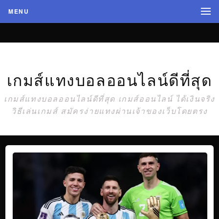
MENU
เกมส์แทงบอลออนไลน์ดีที่สุด
เกมส์แทงบอลออนไลน์ดีที่สุด เกมส์ออนไลน์ ได้เงินจริง
วิธีเล่นเกมส์ สมัครง่ายแทงผ่านเจ้าของเว็บโดยตรง