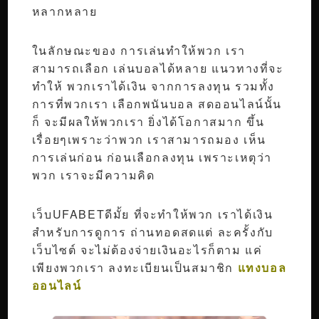
หลากหลาย
ในลักษณะของ การเล่นทำให้พวก เรา
สามารถเลือก เล่นบอลได้หลาย แนวทางที่จะ
ทำให้ พวกเราได้เงิน จากการลงทุน รวมทั้ง
การที่พวกเรา เลือกพนันบอล สดออนไลน์นั้น
ก็ จะมีผลให้พวกเรา ยิ่งได้โอกาสมาก ขึ้น
เรื่อยๆเพราะว่าพวก เราสามารถมอง เห็น
การเล่นก่อน ก่อนเลือกลงทุน เพราะเหตุว่า
พวก เราจะมีความคิด
เว็บUFABETดีมั้ย ที่จะทำให้พวก เราได้เงิน
สำหรับการดูการ ถ่านทอดสดแต่ ละครั้งกับ
เว็บไซต์ จะไม่ต้องจ่ายเงินอะไรก็ตาม แค่
เพียงพวกเรา ลงทะเบียนเป็นสมาชิก
แทงบอล
ออนไลน์