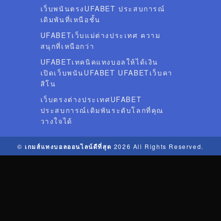
เว็บพนันตรงUFABET ประสบการณ์
เดิมพันที่เหนือชั้น
UFABETเว็บแม่ต่างประเทศ ความ
สนุกที่เหนือกว่า
UFABETเทคนิคแทงบอลให้ได้เงิน
เปิดเว็บพนันUFABET UFABETเว็บคา
สิโน
เว็บตรงต่างประเทศUFABET
ประสบการณ์เดิมพันระดับโลกที่คุณ
วางใจได้
©
เกมส์แทงบอลออนไลน์ดีที่สุด
2026 All Rights Reserved.