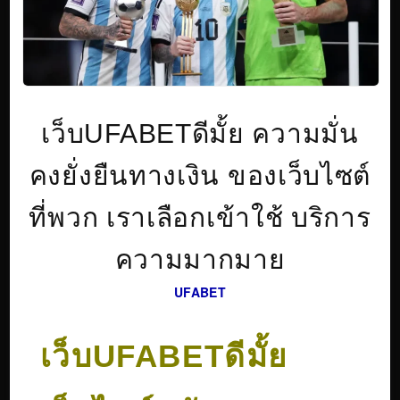
เว็บUFABETดีมั้ย ความมั่น
คงยั่งยืนทางเงิน ของเว็บไซต์
ที่พวก เราเลือกเข้าใช้ บริการ
ความมากมาย
UFABET
เว็บUFABETดีมั้ย