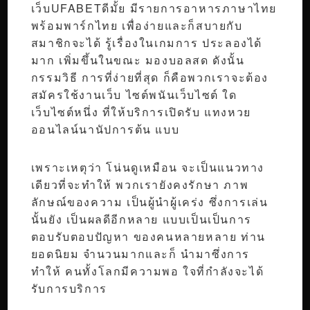
เว็บUFABETดีมั้ย มีรายการอาหารภาษาไทย
พร้อมพาร์กไทย เพื่อง่ายและก็สบายกับ
สมาชิกจะได้ รู้เรื่องในเกมการ ประลองได้
มาก เพิ่มขึ้นในขณะ มองบอลสด ดังนั้น
กรรมวิธี การที่ง่ายที่สุด ก็คือพวกเราจะต้อง
สมัครใช้งานเว็บ ไซต์พนันเว็บไซต์ ใด
เว็บไซต์หนึ่ง ที่ให้บริการเปิดรับ แทงหวย
ออนไลน์นานัปการต้น แบบ
เพราะเหตุว่า โน่นดูเหมือน จะเป็นแนวทาง
เดียวที่จะทำให้ พวกเรายังคงรักษา ภาพ
ลักษณ์ของความ เป็นผู้นำผู้เคร่ง ซึ่งการเล่น
นั้นยัง เป็นผลดีอีกหลาย แบบเป็นเป็นการ
ตอบรับตอบปัญหา ของคนหลายหลาย ท่าน
ยอดนิยม จำนวนมากและก็ นำมาซึ่งการ
ทำให้ คนทั้งโลกมีความพอ ใจที่กำลังจะได้
รับการบริการ