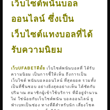
เว็บไซต์พนันบอล
ออนไลน์ ซึ่งเป็น
เว็บไซต์แทงบอลที่ได้
รับความนิยม
เว็บUFABETดีมั้ย
เว็บไซต์พนันบอลที่ ได้รับ
ความนิยม เป็นการชี้ให้เห็น ถึงการเป็น
เว็บไซต์ พนันบอลออนไลน์ ที่สุดยอด รวมทั้ง
เป็นที่ชื่นชอบ อย่างยิ่งสุดอย่างเห็น ได้ชัดกับ
ปริมาณ สมาชิกผู้เข้าใช้บริการ ที่มีอยู่จำนวน
ไม่ ใช่น้อยกับเว็บไซต์พนัน บอลออนไลน์ ยู
ฟ่าเบทเป็นช่อง ทางที่ดีสำหรับนัก เสี่ยงโชค