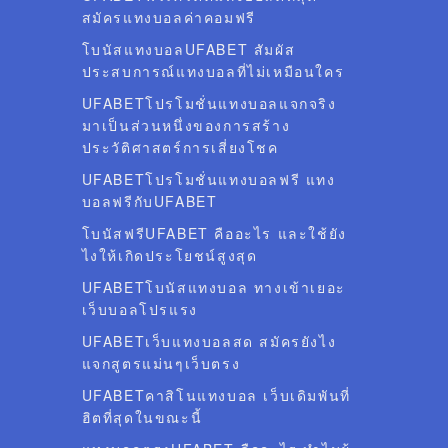
สมัครแทงบอลค่าคอมฟรี
โบนัสแทงบอลUFABET สัมผัส
ประสบการณ์แทงบอลที่ไม่เหมือนใคร
UFABETโปรโมชั่นแทงบอลแจกจริง
มาเป็นส่วนหนึ่งของการสร้าง
ประวัติศาสตร์การเสี่ยงโชค
UFABETโปรโมชั่นแทงบอลฟรี แทง
บอลฟรีกับUFABET
โบนัสฟรีUFABET คืออะไร และใช้ยัง
ไงให้เกิดประโยชน์สูงสุด
UFABETโบนัสแทงบอล ทางเข้าเยอะ
เว็บบอลโปรแรง
UFABETเว็บแทงบอลสด สมัครยังไง
แจกสูตรแม่นๆเว็บตรง
UFABETคาสิโนแทงบอล เว็บเดิมพันที่
ฮิตที่สุดในขณะนี้