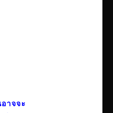
คนอาจจะ