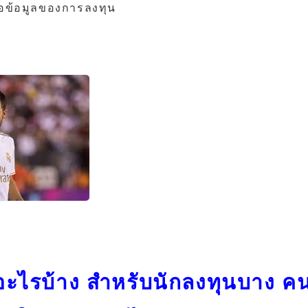
ือข้อมูลของการลงทุน
อะไรบ้าง สำหรับนักลงทุนบาง 