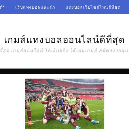
ต่ำ
เว็บแทงบอลแนะนำ
แทงบอลเว็บไซต์ไหนดีที่สุด
เกมส์แทงบอลออนไลน์ดีที่สุด
สุด เกมส์ออนไลน์ ได้เงินจริง วิธีเล่นเกมส์ สมัครง่าย