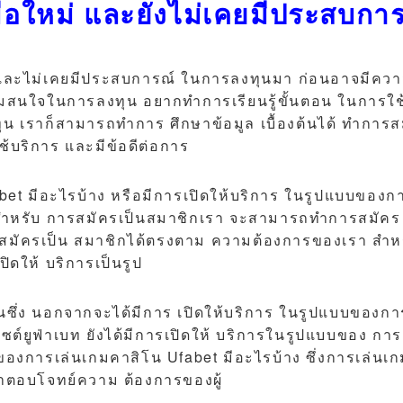
นมือใหม่ และยังไม่เคยมีประสบกา
และไม่เคยมีประสบการณ์ ในการลงทุนมา ก่อนอาจมีควา
มสนใจในการลงทุน อยากทำการเรียนรู้ขั้นตอน ในการใช้
น เราก็สามารถทำการ ศึกษาข้อมูล เบื้องต้นได้ ทำการส
ใช้บริการ และมีข้อดีต่อการ
bet มีอะไรบ้าง หรือมีการเปิดให้บริการ ในรูปแบบของ
จะสำหรับ การสมัครเป็นสมาชิกเรา จะสามารถทำการสมัคร 
สมัครเป็น สมาชิกได้ตรงตาม ความต้องการของเรา สำหรั
เปิดให้ บริการเป็นรูป
ซึ่ง นอกจากจะได้มีการ เปิดให้บริการ ในรูปแบบของก
ไซต์ยูฟ่าเบท ยังได้มีการเปิดให้ บริการในรูปแบบของ กา
องการเล่นเกมคาสิโน Ufabet มีอะไรบ้าง ซึ่งการเล่นเก
ว่าตอบโจทย์ความ ต้องการของผู้