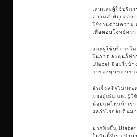
เล่นและผู้ใช้บริ
ความสำคัญ ต่อกา
ใช้งานตามความ ต้อ
เพื่อตอบโจทย์ควา
และผู้ใช้บริการ
ในการ ลงทุนก็ทำกา
Ufabet มีอะไรบ้าง
การลงทุนของเรา
สำเร็จหรือไม่ประ
ของผู้เล่น และผู
น้อยแค่ไหนถ้าเรา
ผลกำไรกลับคืนมา
มากยิ่งขึ้น Ufab
ในวันนี้ที่เรา นำม