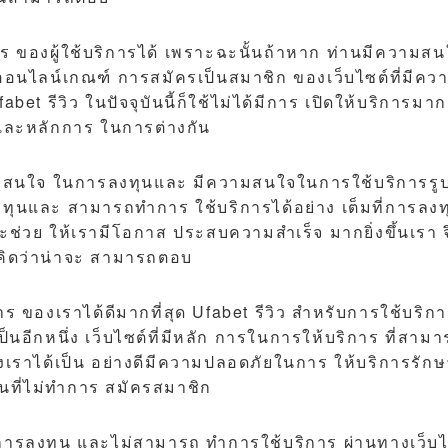
 ของผู้ใช้บริการได้ เพราะฉะนั้นถ้าหาก ท่านมีความส
อนไลน์เกณฑ์ การสมัครเป็นสมาชิก ของเว็บไซต์ที่มีคว
abet รีวิว ในปัจจุบันนี้ก็ใช้ไม่ได้มีการ เปิดให้บริการมา
และหลักการ ในการต่างกัน
มสนใจ ในการลงทุนและ มีความสนใจในการใช้บริการรู
นและ สามารถทำการ ใช้บริการได้อย่าง เต็มที่การลงทุน 
่วย ให้เรามีโอกาส ประสบความสำเร็จ มากยิ่งขึ้นเรา จ
ิดว่าน่าจะ สามารถตอบ
 ของเราได้ดีมากที่สุด Ufabet รีวิว สำหรับการใช้บริกา
าเป็นอีกหนึ่ง เว็บไซต์ที่มีหลัก การในการให้บริการ ที่ส
เราได้เป็น อย่างดีมีความปลอดภัยในการ ให้บริการรั
นที่ไม่ทำการ สมัครสมาชิก
รลงทุน และไม่สามารถ ทำการใช้บริการ ผ่านทางเว็บไซด์ 