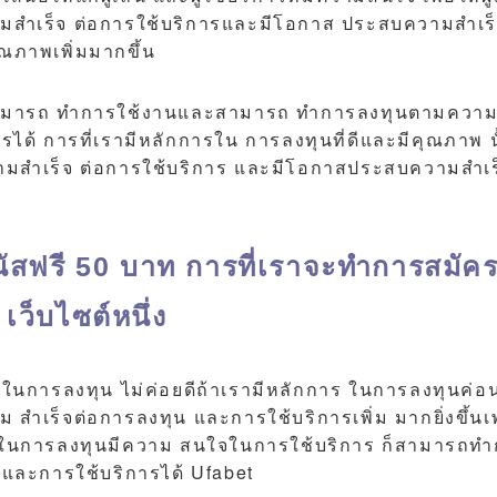
ำเร็จ ต่อการใช้บริการและมีโอกาส ประสบความสำเร็จต
ณภาพเพิ่มมากขึ้น
มารถ ทำการใช้งานและสามารถ ทำการลงทุนตามความต้
การได้ การที่เรามีหลักการใน การลงทุนที่ดีและมีคุณภาพ น
มสำเร็จ ต่อการใช้บริการ และมีโอกาสประสบความสำเ
ัสฟรี 50 บาท การที่เราจะทำการสมัคร
เว็บไซต์หนึ่ง
รในการลงทุน ไม่ค่อยดีถ้าเรามีหลักการ ในการลงทุนค่อน 
ำเร็จต่อการลงทุน และการใช้บริการเพิ่ม มากยิ่งขึ้นเพ
นการลงทุนมีความ สนใจในการใช้บริการ ก็สามารถทำก
น และการใช้บริการได้ Ufabet