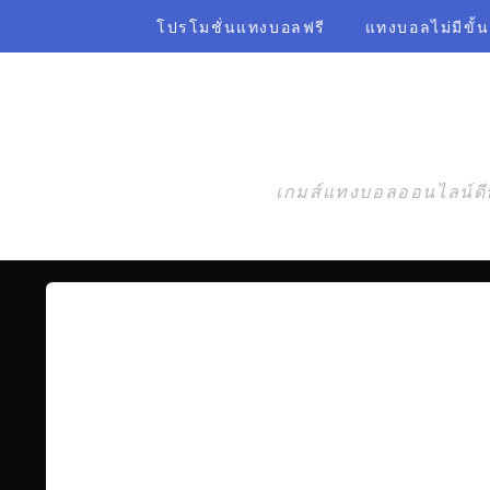
โปรโมชั่นแทงบอลฟรี
แทงบอลไม่มีขั้น
เกมส์แทงบอลออนไลน์ดีที่