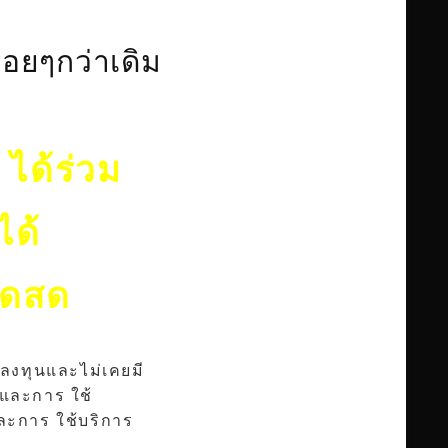
่อยๆกว่าเดิม
ได้ร่วม
ได้
อดสด
 ลงทุนและไม่เคยมี
และการ ใช้
และการ ใช้บริการ