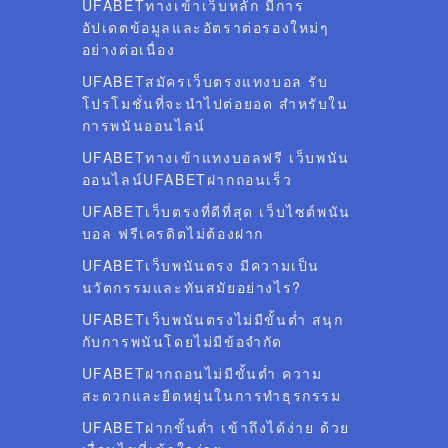
UFABETทางเข้าเว็บหลัก มีการ
อัปเดตข้อมูลและอัตราต่อรองใหม่ๆ
อย่างต่อเนื่อง
UFABETสมัครเว็บตรงแทงบอล รับ
โปรโมชั่นที่จะนำไปต่อยอด สำหรับใน
การพนันออนไลน์
UFABETทางเข้าแทงบอลฟรี เว็บพนัน
ออนไลน์UFABETฝากถอนเร็ว
UFABETเว็บตรงที่ดีที่สุด เว็บไซต์พนัน
บอล ฟรีเครดิตไม่ต้องฝาก
UFABETเว็บพนันตรง มีความเป็น
นวัตกรรมและทันสมัยอย่างไร?
UFABETเว็บพนันตรงไม่มีขั้นต่ำ สนุก
กับการพนันโดยไม่มีข้อจำกัด
UFABETฝากถอนไม่มีขั้นต่ำ ความ
สะดวกและยืดหยุ่นในการทำธุรกรรม
UFABETฝากขั้นต่ำ เข้าถึงได้ง่าย ด้วย