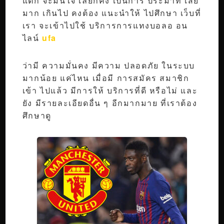
แต่ก็ จะมั่นใจ เลยก็คง เป็นการ ประมาท เสีย
มาก เกินไป คงต้อง แนะนำให้ ไปศึกษา เว็บที่
เรา จะเข้าไปใช้ บริการการแทงบอลอ อน
ไลน์
ufa
ว่ามี ความมั่นคง มีความ ปลอดภัย ในระบบ
มากน้อย แค่ไหน เมื่อมี การสมัคร สมาชิก
เข้า ไปแล้ว มีการให้ บริการที่ดี หรือไม่ และ
ยัง มีรายละเอียดอื่น ๆ อีกมากมาย ที่เราต้อง
ศึกษาดู