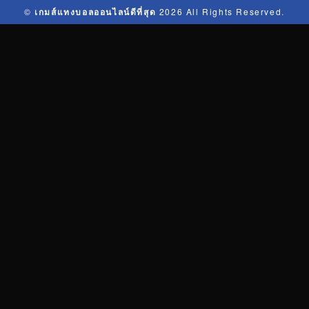
©
เกมส์แทงบอลออนไลน์ดีที่สุด
2026 All Rights Reserved.