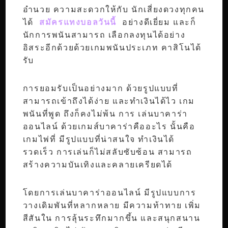
อำนวย ความสะดวกให้กับ นักเสี่ยงดวงทุกคน
ได้
สมัครแทงบอลวันนี้
อย่างดีเยี่ยม และก็
นักการพนันสามารถ เลือกลงทุนได้อย่าง
อิสระอีกด้วยด้วยเกมพนันประเภท คาสิโนได้
รับ
การยอมรับเป็นอย่างมาก ด้วยรูปแบบที่
สามารถเข้าถึงได้ง่าย และทำเงินได้ไว เกม
พนันที่พูด ถึงก็คงไม่พ้น การ เล่นบาคาร่า
ออนไลน์ ด้วยเกมส์บาคาร่าคืออะไร นั้นคือ
เกมไพ่ที่ มีรูปแบบที่น่าสนใจ ทำเงินได้
รวดเร็ว การเล่นก็ไม่สลับซับซ้อน สามารถ
สร้างความบันเทิงและคลายเครียดได้
โดยการเล่นบาคาร่าออนไลน์ มีรูปแบบการ
วางเดิมพันที่หลากหลาย มีความท้าทาย เพิ่ม
สีสันใน การลุ้นระทึกมากขึ้น และสนุกสนาน