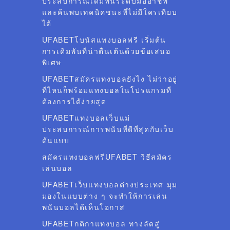
ประสบการณ์เดิมพันระดับมืออาชีพ
และค้นพบเทคนิคชนะที่ไม่มีใครเทียบ
ได้
UFABETโบนัสแทงบอลฟรี เริ่มต้น
การเดิมพันที่น่าตื่นเต้นด้วยข้อเสนอ
พิเศษ
UFABETสมัครแทงบอลยังไง ไม่ว่าอยู่
ที่ไหนก็พร้อมแทงบอลในโปรแกรมที่
ต้องการได้ง่ายสุด
UFABETแทงบอลเว็บแม่
ประสบการณ์การพนันที่ดีที่สุดกับเว็บ
ต้นแบบ
สมัครแทงบอลฟรีUFABET วิธีสมัคร
เล่นบอล
UFABETเว็บแทงบอลต่างประเทศ มุม
มองในแบบต่าง ๆ จะทำให้การเล่น
พนันบอลได้เห็นโอกาส
UFABETกติกาแทงบอล ทางลัดสู่