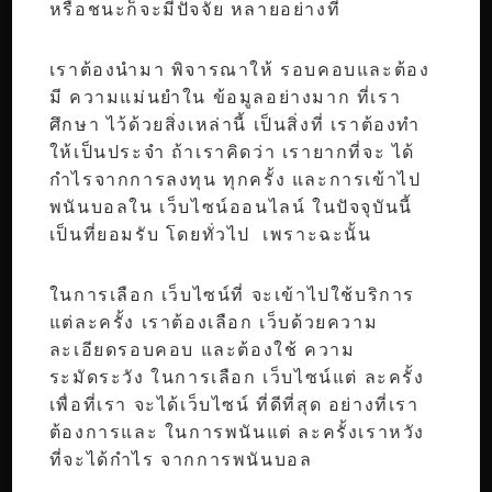
หรือชนะก็จะมีปัจจัย หลายอย่างที่
เราต้องนำมา พิจารณาให้ รอบคอบและต้อง
มี ความแม่นยำใน ข้อมูลอย่างมาก ที่เรา
ศึกษา ไว้ด้วยสิ่งเหล่านี้ เป็นสิ่งที่ เราต้องทำ
ให้เป็นประจำ ถ้าเราคิดว่า เรายากที่จะ ได้
กำไรจากการลงทุน ทุกครั้ง และการเข้าไป
พนันบอลใน เว็บไซน์ออนไลน์ ในปัจจุบันนี้
เป็นที่ยอมรับ โดยทั่วไป เพราะฉะนั้น
ในการเลือก เว็บไซน์ที่ จะเข้าไปใช้บริการ
แต่ละครั้ง เราต้องเลือก เว็บด้วยความ
ละเอียดรอบคอบ และต้องใช้ ความ
ระมัดระวัง ในการเลือก เว็บไซน์แต่ ละครั้ง
เพื่อที่เรา จะได้เว็บไซน์ ที่ดีที่สุด อย่างที่เรา
ต้องการและ ในการพนันแต่ ละครั้งเราหวัง
ที่จะได้กำไร จากการพนันบอล