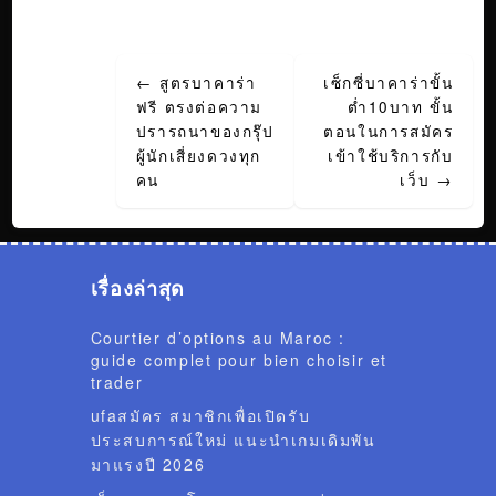
Post
←
สูตรบาคาร่า
เซ็กซี่บาคาร่าขั้น
navigation
ฟรี ตรงต่อความ
ต่ำ10บาท ขั้น
ปรารถนาของกรุ๊ป
ตอนในการสมัคร
ผู้นักเสี่ยงดวงทุก
เข้าใช้บริการกับ
คน
เว็บ
→
เรื่องล่าสุด
Courtier d’options au Maroc :
guide complet pour bien choisir et
trader
ufaสมัคร สมาชิกเพื่อเปิดรับ
ประสบการณ์ใหม่ แนะนำเกมเดิมพัน
มาแรงปี 2026