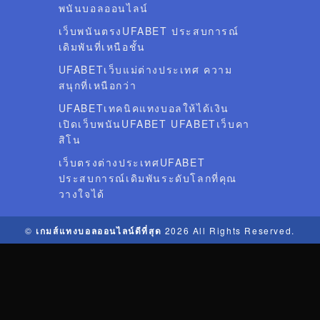
พนันบอลออนไลน์
เว็บพนันตรงUFABET ประสบการณ์
เดิมพันที่เหนือชั้น
UFABETเว็บแม่ต่างประเทศ ความ
สนุกที่เหนือกว่า
UFABETเทคนิคแทงบอลให้ได้เงิน
เปิดเว็บพนันUFABET UFABETเว็บคา
สิโน
เว็บตรงต่างประเทศUFABET
ประสบการณ์เดิมพันระดับโลกที่คุณ
วางใจได้
©
เกมส์แทงบอลออนไลน์ดีที่สุด
2026 All Rights Reserved.