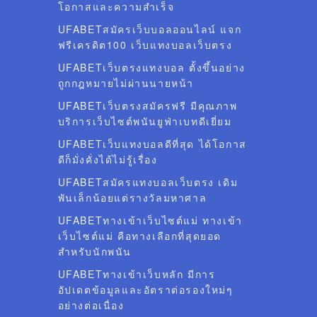
โอกาสและความสำเร็จ
UFABETสมัครเว็บบอลออนไลน์ แจก
ฟรีเครดิต100 เว็บแทงบอลเว็บตรง
UFABETเว็บตรงแทงบอล ตั้งขึ้นอย่าง
ถูกกฎหมายไม่ผ่านนายหน้า
UFABETเว็บตรงสมัครฟรี มีคุณภาพ
บริการเว็บไซต์พนันยูฟ่าเบทดีเยี่ยม
UFABETเว็บแทงบอลดีที่สุด ได้โอกาส
ดีก็มั่งคั่งได้ไม่รู้เรื่อง
UFABETสมัครแทงบอลเว็บตรง เดิม
พันเล็กน้อยแต่รางวัลมหาศาล
UFABETทางเข้าเว็บไซต์แม่ ทางเข้า
เว็บไซต์แม่ คือทางเลือกที่สุดยอด
สำหรับนักพนัน
UFABETทางเข้าเว็บหลัก มีการ
อัปเดตข้อมูลและอัตราต่อรองใหม่ๆ
อย่างต่อเนื่อง