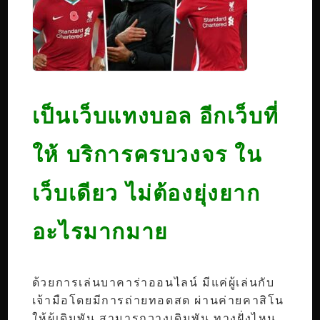
เป็นเว็บแทงบอล อีกเว็บที่
ให้ บริการครบวงจร ใน
เว็บเดียว ไม่ต้องยุ่งยาก
อะไรมากมาย
ด้วยการเล่นบาคาร่าออนไลน์ มีแค่ผู้เล่นกับ
เจ้ามือโดยมีการถ่ายทอดสด ผ่านค่ายคาสิโน
ให้ผู้เดิมพัน สามารถวางเดิมพัน ทางฝั่งไหน