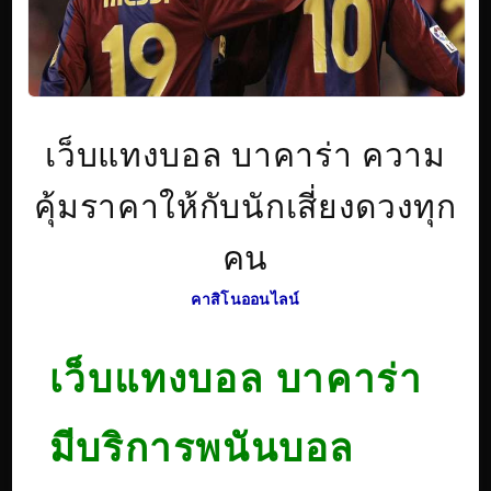
เว็บแทงบอล บาคาร่า ความ
คุ้มราคาให้กับนักเสี่ยงดวงทุก
คน
คาสิโนออนไลน์
เว็บแทงบอล บาคาร่า
มีบริการพนันบอล