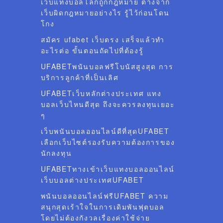
เว็บแทงบอลโลกถูกกฎหมาย ต่างจาก
เว็บผิดกฎหมายอย่างไร รู้ไว้ก่อนโดน
โกง
สมัคร ufabet เว็บตรง เสร็จแล้วทำ
อะไรต่อ ขั้นตอนถัดไปที่ต้องรู้
UFABETพนันบอลฟรีโบนัสสูงสุด การ
บริการลูกค้าที่เป็นเลิศ
UFABETเว็บหลักต่างประเทศ แทง
บอลเว็บไหนดีสุด ถึงจะควรลงทุนเยอะ
ๆ
เว็บพนันบอลออนไลน์ดีที่สุดUFABET
เลือกเว็บไซต์รองรับความต้องการของ
นักลงทุน
UFABETทางเข้าเว็บแทงบอลออนไลน์
เว็บบอลต่างประเทศUFABET
พนันบอลออนไลน์ฟรีUFABET ความ
สนุกสุดเร้าใจในการเดิมพันฟุตบอล
โดยไม่ต้องกังวลเรื่องค่าใช้จ่าย