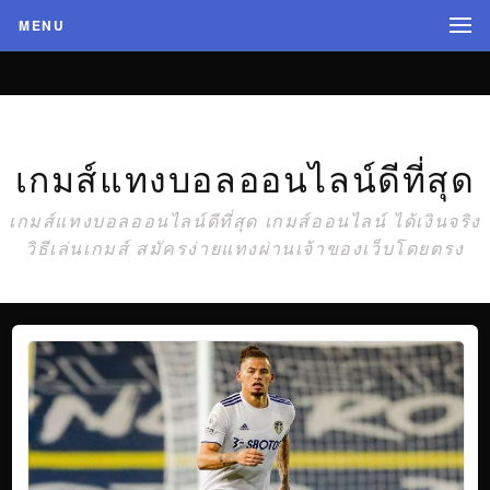
MENU
เกมส์แทงบอลออนไลน์ดีที่สุด
เกมส์แทงบอลออนไลน์ดีที่สุด เกมส์ออนไลน์ ได้เงินจริง
วิธีเล่นเกมส์ สมัครง่ายแทงผ่านเจ้าของเว็บโดยตรง