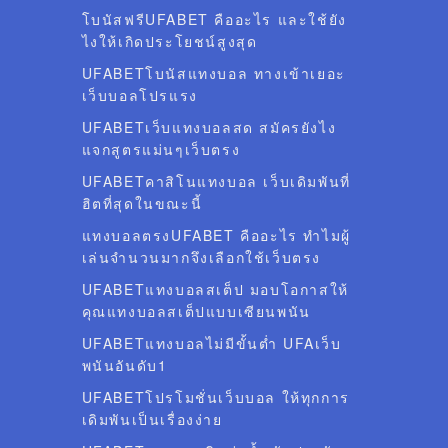
โบนัสฟรีUFABET คืออะไร และใช้ยัง
ไงให้เกิดประโยชน์สูงสุด
UFABETโบนัสแทงบอล ทางเข้าเยอะ
เว็บบอลโปรแรง
UFABETเว็บแทงบอลสด สมัครยังไง
แจกสูตรแม่นๆเว็บตรง
UFABETคาสิโนแทงบอล เว็บเดิมพันที่
ฮิตที่สุดในขณะนี้
แทงบอลตรงUFABET คืออะไร ทำไมผู้
เล่นจำนวนมากจึงเลือกใช้เว็บตรง
UFABETแทงบอลสเต็ป มอบโอกาสให้
คุณแทงบอลสเต็ปแบบเซียนพนัน
UFABETแทงบอลไม่มีขั้นต่ำ UFAเว็บ
พนันอันดับ1
UFABETโปรโมชั่นเว็บบอล ให้ทุกการ
เดิมพันเป็นเรื่องง่าย