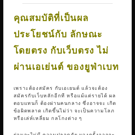
คุณสมบัติที่เป็นผล
ประโยชน์กับ ลักษณะ
โดยตรง กับเว็บตรง ไม่
ผ่านเอเย่นต์ ของยูฟ่าเบท
เพราะต้องสมัคร กับเอเยนต์ แล้วจะต้อง
สมัครกับเว็บหลักอีกที หรือแม้แต่รายได้ ผล
ตอบแทนก็ ต้องผ่านคนกลาง ซึ่งอาจจะ เกิด
ข้อผิดพลาด เกิดขึ้นไม่ว่า จะเป็นความโลภ
หรือเล่ห์เหลี่ยม กลโกงต่าง ๆ
ย่อมจะไม่มี ความปลอดภัย บางครั้งอาจจะ