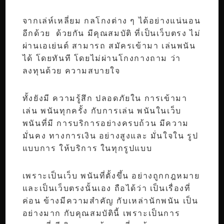
จากเล่ห์เหลี่ยม กลโกงต่าง ๆ ได้อย่างแน่นอน
อีกด้วย
ด้วยกัน มีคุณสมบัติ ที่เป็นเว็บตรง ไม่
ผ่านเอเย่นต์ สามารถ สมัครเข้ามา เล่นพนัน
ได้ โดยทันที โดยไม่ผ่านโกงกางถาม ว่า
ลงทุนด้วย ความสบายใจ
ทั้งยังมี ความรู้สึก ปลอดภัยใน การเข้ามา
เล่น พนันทุกครั้ง กับการเล่น พนันในเว็บ
พนันที่มี การบริการอย่างครบถ้วน มีความ
มั่นคง ทางการเงิน อย่างสูงและ มั่นใจใน รูป
แบบการ ให้บริการ ในทุกรูปแบบ
เพราะเป็นเว็บ พนันที่ตั้งขึ้น อย่างถูกกฎหมาย
และเป็นเว็บตรงนั้นเอง
ถือได้ว่า เป็นเรื่องที่
ค่อน ข้างมีความสำคัญ กับเหล่านักพนัน เป็น
อย่างมาก กับคุณสมบัตินี้ เพราะเป็นการ