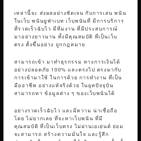
เหล่านี้จะ ส่งผลอย่างชัดเจน กับการเล่น พนัน
ในเว็บ พนันยูฟ่าเบท เว็บพนันที่ มีการบริการ
ที่รวดเร็วฉับไว มีทีมงาน ที่มีประสบการณ์
มาอย่างยาวนาน ทั้งมีคุณสมบัติ ที่เป็นเว็บ
ตรง ตั้งขึ้นอย่าง ถูกกฎหมาย
สามารถเข้า มาทำธุรกรรม ทางการเงินได้
อย่างปลอดภัย 100% และตรงไป ตรงมากับ
การเข้ามาใช้ ในการด้วย การทำงาน ที่เป็น
มืออาชีพ อย่างแท้จริงด้วย ในยุคปัจจุบัน
สามารถหา ข้อมูลต่าง ๆ ของเว็บพนันได้
อย่างรวดเร็วฉับไว และมีความ น่าเชื่อถือ
โดย ไม่ยากเลย ที่จะหาเว็บพนัน ที่มี
คุณสมบัติ ที่เป็นเว็บตรง ไม่ผ่านเอเย่นต์ ย่อม
จะสามารถ สร้างความมั่นใจ และรู้สึก