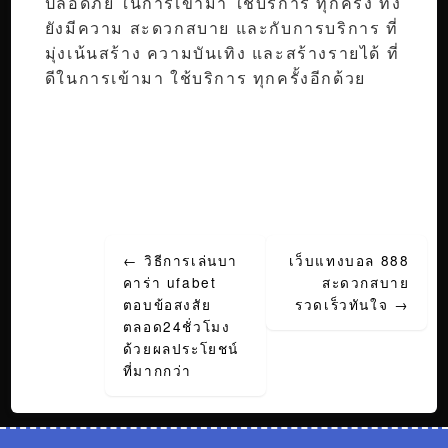
ปลอดภัย ในการเข้ามา ใช้บริการ ทุกครั้ง ทั้ง
ยังมีความ สะดวกสบาย และกับการบริการ ที่
มุ่งเน้นสร้าง ความบันเทิง และสร้างรายได้ ที่
ดีในการเข้ามา ใช้บริการ ทุกครั้งอีกด้วย
Post
←
วิธีการเล่นบา
เว็บแทงบอล 888
navigation
คาร่า ufabet
สะดวกสบาย
ตอบข้อสงสัย
รวดเร็วทันใจ
→
ตลอด24ชั่วโมง
ด้วยผลประโยชน์
ที่มากกว่า