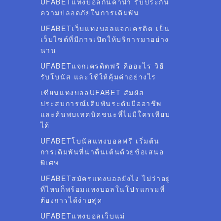
UFABETแทงบอลกินค่าน้ำ รับประกัน
ความปลอดภัยในการเดิมพัน
UFABETเว็บแทงบอลแจกเครดิต เป็น
เว็บไซต์ที่มีการเปิดให้บริการมาอย่าง
นาน
UFABETแจกเครดิตฟรี คืออะไร วิธี
รับโบนัส และใช้ให้คุ้มค่าอย่างไร
เซียนแทงบอลUFABET สัมผัส
ประสบการณ์เดิมพันระดับมืออาชีพ
และค้นพบเทคนิคชนะที่ไม่มีใครเทียบ
ได้
UFABETโบนัสแทงบอลฟรี เริ่มต้น
การเดิมพันที่น่าตื่นเต้นด้วยข้อเสนอ
พิเศษ
UFABETสมัครแทงบอลยังไง ไม่ว่าอยู่
ที่ไหนก็พร้อมแทงบอลในโปรแกรมที่
ต้องการได้ง่ายสุด
UFABETแทงบอลเว็บแม่