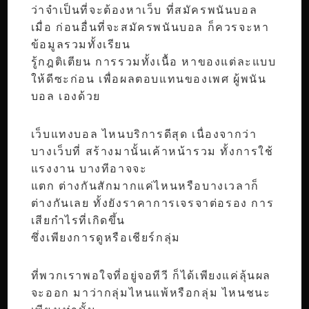
ว่าจำเป็นที่จะต้องหาเว็บ ที่สมัครพนันบอล
เมื่อ ก่อนอื่นที่จะสมัครพนันบอล ก็ควรจะหา
ข้อมูลรวมทั้งเรียน
รู้กฎติเตียน การรวมทั้งเนื้อ หาของแต่ละแบบ
ให้ดีซะก่อน เพื่อผลตอบแทนของเพศ ผู้พนัน
บอล เองด้วย
เว็บแทงบอล ไหนบริการดีสุด เนื่องจากว่า
บางเว็บที่ สร้างมานั้นเค้าหน้ารวม ทั้งการใช้
แรงงาน บางทีอาจจะ
แตก ต่างกันสักมากแค่ไหนหรือบางเวลาก็
ต่างกันเลย ทั้งยังราคาการเจรจาต่อรอง การ
เสียกำไรที่เกิดขึ้น
ซึ่งเพียงการดูหรือเชียร์กลุ่ม
ที่พวกเราพอใจที่อยู่จอทีวี ก็ได้เพียงแค่ลุ้นผล
จะออก มาว่ากลุ่มไหนแพ้หรือกลุ่ม ไหนชนะ