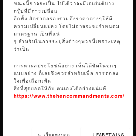
ขณะนี้อาจจะเป็น ไปได้ว่าจะมีเอเย่นต์บาง
กรุ๊ปที่มีการเปลี่ยน
อีกทั้ง อัตราต่อรองรวมถึงราคาต่างๆให้มี
ความเปลี่ยนแปลง โดยไม่อาจจะจะกำหนดม
มาตรฐาน เป็นที่แน่
ๆ สำหรับในการระบุสิ่งต่างๆพวกนี้เพราะเหตุ
ว่าเป็น
การหาผลประโยชน์อย่าง เห็นได้ชัดในทุกๆ
แบบอย่าง ก็เลยจึงควรสำหรับเพื่อ การตกลง
ใจเพื่อเลือกเฟ้น
สิ่งที่สุดยอดให้กับ ตนเองได้อย่างแน่แท้
https://www.thehencommandments.com/
Post
←
เว็บแทงบอล
UFABETWINS