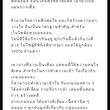
พนันบอล ออนไลน์ทั้งหลายแหล่ เอามาเป็น
แผนการเพื่อ
ยั่วยวนใจความพึงพอใจ และก็สร้างความน่า
วางใจ อันเป็นมาตรฐานสำคัญ สำหรับ
เว็บไซต์แทงบอลออน
ไลน์ที่ให้บริการกันอยู่ ทุกๆวันนี้แล้วก็บางที
อาจ ไม่ใช่ผู้ที่พินิจพิจารณา บอลได้ถูกต้อง
100% ถ้าแต่ว่า
เขาบางทีอาจเป็นเพียง แต่คนที่ให้ความสนใจ
พิเศษ สำหรับในการทำความเข้า ใจเกี่ยวกับ
เกมบอลและ
ก็สามารถทำความเข้าใจ กับเกมบอลต่าง ๆ
ได้อย่างดีเยี่ยม รวมถึงการนำ เสนอขั้นตอน
การ สร้างผลดี
จากเกมบอล ได้อย่างดีเยี่ยม เนื้อหานิด ๆ
หน่อย ๆ ทุกข้อมูลที่เกี่ยวกับ กลุ่มบอลจะ