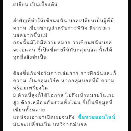
เปลี่ยน เป็นเบื้องต้น
สำคัญที่ทำให้เซียนพนัน บอลเปลี่ยนเป็นผู้ที่มี
ความ เชี่ยวชาญสำหรับการพินิจ พิจารณา
บอลมากขึ้นแม้
กระนั้นมิได้มีความหมาย ว่าเซียนพนันบอล
จะเป็นคน ชี้เป็นชี้ตายให้กับกลุ่มบอล นั้นได้
ทุกสิ่งยังจำเป็น
ต้องขึ้นกับฟอร์มการเล่นการ การฝึกฝนและก็
ความ เป็นกลุ่มเวิร์ค หากกลุ่มบอลที่มี ความ
พร้อมเพรียงใน
3 ด้านนี้สูงก็ได้โอกาส ไปถึงเป้าหมายในเกม
สูง ด้วยเหมือนกันรวมทั้งโน่น ก็เป็นข้อมูลที่
เซียนทั้งหลาย
แหล่จะเอามาเปิดเผยจนถึง
ซื้อหวยออนไลน์
มันจะเปลี่ยนเป็น บทวิจารณ์บอล