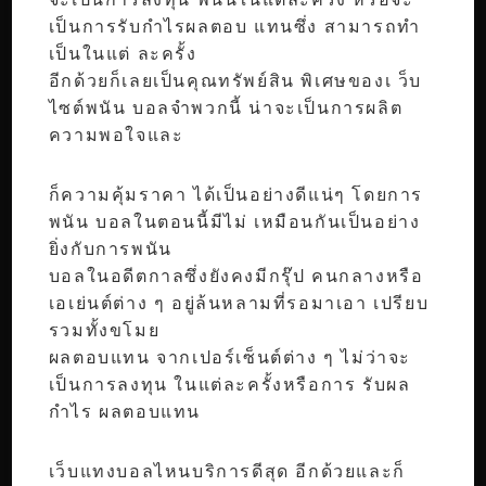
เป็นการรับกำไรผลตอบ แทนซึ่ง สามารถทำ
เป็นในแต่ ละครั้ง
อีกด้วยก็เลยเป็นคุณทรัพย์สิน พิเศษของเ ว็บ
ไซต์พนัน บอลจำพวกนี้ น่าจะเป็นการผลิต
ความพอใจและ
ก็ความคุ้มราคา ได้เป็นอย่างดีแน่ๆ โดยการ
พนัน บอลในตอนนี้มีไม่ เหมือนกันเป็นอย่าง
ยิ่งกับการพนัน
บอลในอดีตกาลซึ่งยังคงมีกรุ๊ป คนกลางหรือ
เอเย่นต์ต่าง ๆ อยู่ล้นหลามที่รอมาเอา เปรียบ
รวมทั้งขโมย
ผลตอบแทน จากเปอร์เซ็นต์ต่าง ๆ ไม่ว่าจะ
เป็นการลงทุน ในแต่ละครั้งหรือการ รับผล
กำไร ผลตอบแทน
เว็บแทงบอลไหนบริการดีสุด อีกด้วยและก็