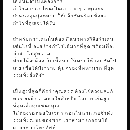
เล่นนั้นจำเป็นต้องการ
กำไรมากแค่ไหนเป็นเอาง่ายๆ ว่าคุณจะ
กำหนดจุดมุ่งหมาย ให้แจ้งชัดพร้อมทั้งผล
กำไรที่คุณจะได้รับ
สำหรับการเล่นนั้นต้อง มีแนวทางวิจัยว่าเล่น
เช่นไรที่ จะสร้างกำไรได้มากที่สุด พร้อมที่จะ
นำพา ไปสู่ความ
มั่งมีได้จำต้องเก็บเนื้อหา ให้ครบให้แจ่มชัดไป
เลย เพื่อได้มีเกราะ คุ้มครองที่หนามาก ที่สุด
รวมทั้งสิ่งที่จำ
เป็นสูงที่สุดก็คือว่าคุณควร ต้องใช้ดวงและก็
ควร จะมีความสนใจสำหรับ ในการเล่นสูง
ที่สุดเมื่อคุณชนะคุณ
ไม่ต้องรอคอยในเวลา ถอนให้นานเลยจ๊าค่ะ
รวมทั้งระบบของพวก เราสามารถถอนได้
ผ่านระบบโทรศัพท์