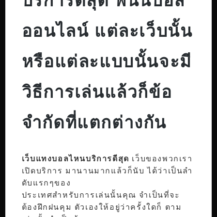
บริการดีสุด พนันบอล
ออนไลน์ แต่ละเว็บนั้น
หรือแต่ละแบบนั้นจะมี
วิธีการเล่นแล้วก็ข้อ
จำกัดที่แตกต่างกัน
เว็บแทงบอลไหนบริการดีสุด
เว็บของพวกเรา
เปิดบริการ มานานมากแล้วก็นับ ได้ว่าเป็นลำ
ดับแรกๆของ
ประเทศสำหรับการเล่นนั้นคุณ จำเป็นที่จะ
ต้องฝึกฝนคุม ตัวเองให้อยู่ว่าครั้งใดก็ ตาม