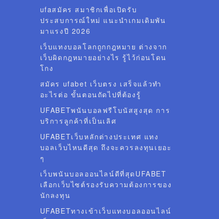
ufaสมัคร สมาชิกเพื่อเปิดรับ
ประสบการณ์ใหม่ แนะนำเกมเดิมพัน
มาแรงปี 2026
เว็บแทงบอลโลกถูกกฎหมาย ต่างจาก
เว็บผิดกฎหมายอย่างไร รู้ไว้ก่อนโดน
โกง
สมัคร ufabet เว็บตรง เสร็จแล้วทำ
อะไรต่อ ขั้นตอนถัดไปที่ต้องรู้
UFABETพนันบอลฟรีโบนัสสูงสุด การ
บริการลูกค้าที่เป็นเลิศ
UFABETเว็บหลักต่างประเทศ แทง
บอลเว็บไหนดีสุด ถึงจะควรลงทุนเยอะ
ๆ
เว็บพนันบอลออนไลน์ดีที่สุดUFABET
เลือกเว็บไซต์รองรับความต้องการของ
นักลงทุน
UFABETทางเข้าเว็บแทงบอลออนไลน์