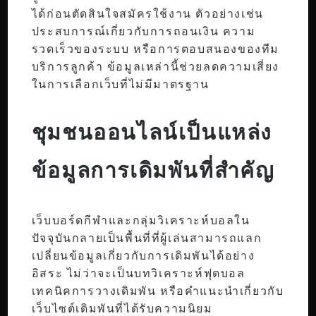
ได้ก่อนตัดสินใจสมัครใช้งาน ตัวอย่างเช่น
ประสบการณ์เกี่ยวกับการถอนเงิน ความ
รวดเร็วของระบบ หรือการตอบสนองของทีม
บริการลูกค้า ข้อมูลเหล่านี้ช่วยลดความเสี่ยง
ในการเลือกเว็บที่ไม่มีมาตรฐาน
ชุมชนออนไลน์เป็นแหล่ง
ข้อมูลการเดิมพันที่สำคัญ
เว็บบอร์ดกีฬาและกลุ่มวิเคราะห์บอลใน
ปัจจุบันกลายเป็นพื้นที่ที่ผู้เล่นสามารถแลก
เปลี่ยนข้อมูลเกี่ยวกับการเดิมพันได้อย่าง
อิสระ ไม่ว่าจะเป็นบทวิเคราะห์ฟุตบอล
เทคนิคการวางเดิมพัน หรือคำแนะนำเกี่ยวกับ
เว็บไซต์เดิมพันที่ได้รับความนิยม