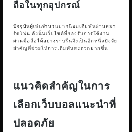
ถือในทุกอุปกรณ์
ปัจจุบันผู้เล่นจำนวนมากนิยมเดิมพันผ่านสมา
ร์ตโฟน ดังนั้นเว็บไซต์ที่รองรับการใช้งาน
ผ่านมือถือได้อย่างราบรื่นจึงเป็นอีกหนึ่งปัจจัย
สำคัญที่ช่วยให้การเดิมพันสะดวกมากขึ้น
แนวคิดสำคัญในการ
เลือกเว็บบอลแนะนำที่
ปลอดภัย