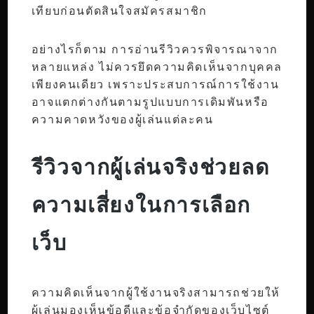
เทียบก่อนตัดสินใจสมัครสมาชิก
อย่างไรก็ตาม การอ่านรีวิวควรพิจารณาจาก
หลายแหล่ง ไม่ควรยึดความคิดเห็นจากบุคคล
เพียงคนเดียว เพราะประสบการณ์การใช้งาน
อาจแตกต่างกันตามรูปแบบการเดิมพันหรือ
ความคาดหวังของผู้เล่นแต่ละคน
รีวิวจากผู้เล่นจริงช่วยลด
ความเสี่ยงในการเลือก
เว็บ
ความคิดเห็นจากผู้ใช้งานจริงสามารถช่วยให้
ผู้เล่นมองเห็นข้อดีและข้อจำกัดของเว็บไซต์