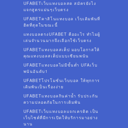
UFABETเว็บแทงบอลสด สมัครยังไง
แจกสูตรแม่นๆเว็บตรง
UFABETคาสิโนแทงบอล เว็บเดิมพันที่
ฮิตที่สุดในขณะนี้
แทงบอลตรงUFABET คืออะไร ทำไมผู้
เล่นจำนวนมากจึงเลือกใช้เว็บตรง
UFABETแทงบอลสเต็ป มอบโอกาสให้
คุณแทงบอลสเต็ปแบบเซียนพนัน
UFABETแทงบอลไม่มีขั้นต่ำ UFAเว็บ
พนันอันดับ1
UFABETโปรโมชั่นเว็บบอล ให้ทุกการ
เดิมพันเป็นเรื่องง่าย
UFABETแทงบอลกินค่าน้ำ รับประกัน
ความปลอดภัยในการเดิมพัน
UFABETเว็บแทงบอลแจกเครดิต เป็น
เว็บไซต์ที่มีการเปิดให้บริการมาอย่าง
นาน