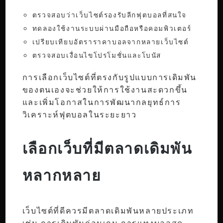
ตรวจสอบว่าเว็บไซต์รองรับลีกฟุตบอลที่สนใจ
ทดลองใช้งานระบบผ่านมือถือหรือคอมพิวเตอร์
เปรียบเทียบอัตราราคาบอลจากหลายเว็บไซต์
ตรวจสอบเงื่อนไขโปรโมชั่นและโบนัส
การเลือกเว็บไซต์ที่ตรงกับรูปแบบการเดิมพัน
ของตนเองจะช่วยให้การใช้งานสะดวกขึ้น
และเพิ่มโอกาสในการพัฒนากลยุทธ์การ
วิเคราะห์ฟุตบอลในระยะยาว
เลือกเว็บที่มีตลาดเดิมพัน
หลากหลาย
เว็บไซต์ที่ดีควรมีตลาดเดิมพันหลายประเภท
เช่น การเดิมพันก่อนเกม การแทงบอลสด