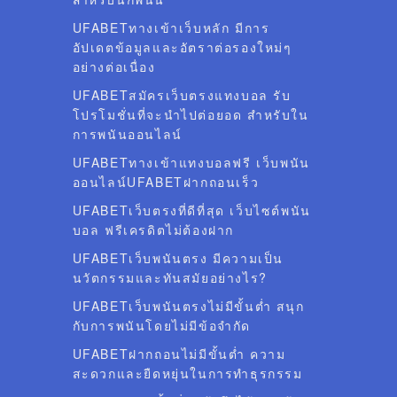
UFABETทางเข้าเว็บหลัก มีการ
อัปเดตข้อมูลและอัตราต่อรองใหม่ๆ
อย่างต่อเนื่อง
UFABETสมัครเว็บตรงแทงบอล รับ
โปรโมชั่นที่จะนำไปต่อยอด สำหรับใน
การพนันออนไลน์
UFABETทางเข้าแทงบอลฟรี เว็บพนัน
ออนไลน์UFABETฝากถอนเร็ว
UFABETเว็บตรงที่ดีที่สุด เว็บไซต์พนัน
บอล ฟรีเครดิตไม่ต้องฝาก
UFABETเว็บพนันตรง มีความเป็น
นวัตกรรมและทันสมัยอย่างไร?
UFABETเว็บพนันตรงไม่มีขั้นต่ำ สนุก
กับการพนันโดยไม่มีข้อจำกัด
UFABETฝากถอนไม่มีขั้นต่ำ ความ
สะดวกและยืดหยุ่นในการทำธุรกรรม