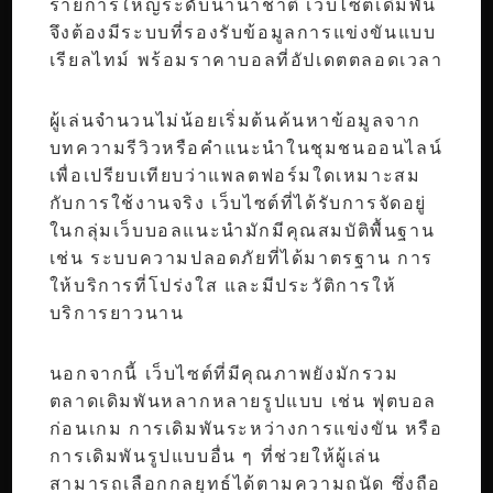
รายการใหญ่ระดับนานาชาติ เว็บไซต์เดิมพัน
จึงต้องมีระบบที่รองรับข้อมูลการแข่งขันแบบ
เรียลไทม์ พร้อมราคาบอลที่อัปเดตตลอดเวลา
ผู้เล่นจำนวนไม่น้อยเริ่มต้นค้นหาข้อมูลจาก
บทความรีวิวหรือคำแนะนำในชุมชนออนไลน์
เพื่อเปรียบเทียบว่าแพลตฟอร์มใดเหมาะสม
กับการใช้งานจริง เว็บไซต์ที่ได้รับการจัดอยู่
ในกลุ่มเว็บบอลแนะนำมักมีคุณสมบัติพื้นฐาน
เช่น ระบบความปลอดภัยที่ได้มาตรฐาน การ
ให้บริการที่โปร่งใส และมีประวัติการให้
บริการยาวนาน
นอกจากนี้ เว็บไซต์ที่มีคุณภาพยังมักรวม
ตลาดเดิมพันหลากหลายรูปแบบ เช่น ฟุตบอล
ก่อนเกม การเดิมพันระหว่างการแข่งขัน หรือ
การเดิมพันรูปแบบอื่น ๆ ที่ช่วยให้ผู้เล่น
สามารถเลือกกลยุทธ์ได้ตามความถนัด ซึ่งถือ