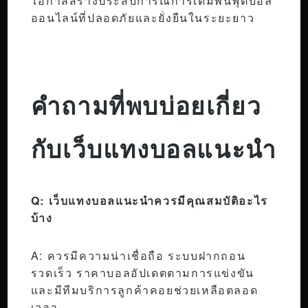
โอกาสสร้างประสบการณ์การเดิมพันฟุตบอล
ออนไลน์ที่ปลอดภัยและยั่งยืนในระยะยาว
คำถามที่พบบ่อยเกี่ยว
กับเว็บแทงบอลแนะนำ
Q: เว็บแทงบอลแนะนำควรมีคุณสมบัติอะไร
บ้าง
A: ควรมีความน่าเชื่อถือ ระบบฝากถอน
รวดเร็ว ราคาบอลอัปเดตตามการแข่งขัน
และมีทีมบริการลูกค้าคอยช่วยเหลือตลอด
เวลา