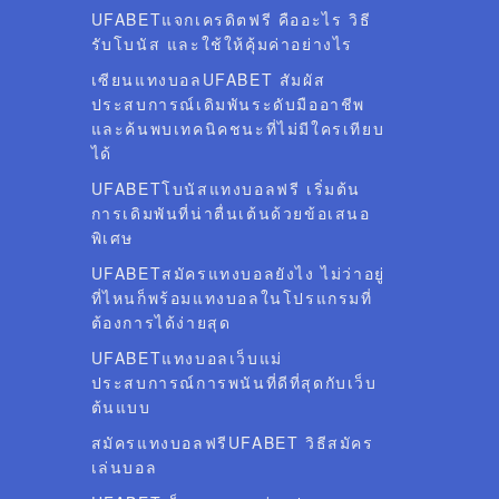
UFABETแจกเครดิตฟรี คืออะไร วิธี
รับโบนัส และใช้ให้คุ้มค่าอย่างไร
เซียนแทงบอลUFABET สัมผัส
ประสบการณ์เดิมพันระดับมืออาชีพ
และค้นพบเทคนิคชนะที่ไม่มีใครเทียบ
ได้
UFABETโบนัสแทงบอลฟรี เริ่มต้น
การเดิมพันที่น่าตื่นเต้นด้วยข้อเสนอ
พิเศษ
UFABETสมัครแทงบอลยังไง ไม่ว่าอยู่
ที่ไหนก็พร้อมแทงบอลในโปรแกรมที่
ต้องการได้ง่ายสุด
UFABETแทงบอลเว็บแม่
ประสบการณ์การพนันที่ดีที่สุดกับเว็บ
ต้นแบบ
สมัครแทงบอลฟรีUFABET วิธีสมัคร
เล่นบอล