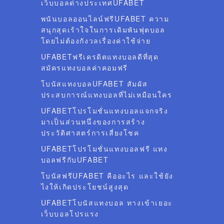
เว็บบอลต่างประเทศUFABET
พนันบอลออนไลน์ฟรีUFABET ความ
สนุกสุดเร้าใจในการเดิมพันฟุตบอล
โดยไม่ต้องกังวลเรื่องค่าใช้จ่าย
UFABETฟรีเครดิตแทงบอลดีที่สุด
สมัครแทงบอลค่าคอมฟรี
โบนัสแทงบอลUFABET สัมผัส
ประสบการณ์แทงบอลที่ไม่เหมือนใคร
UFABETโปรโมชั่นแทงบอลแจกจริง
มาเป็นส่วนหนึ่งของการสร้าง
ประวัติศาสตร์การเสี่ยงโชค
UFABETโปรโมชั่นแทงบอลฟรี แทง
บอลฟรีกับUFABET
โบนัสฟรีUFABET คืออะไร และใช้ยัง
ไงให้เกิดประโยชน์สูงสุด
UFABETโบนัสแทงบอล ทางเข้าเยอะ
เว็บบอลโปรแรง