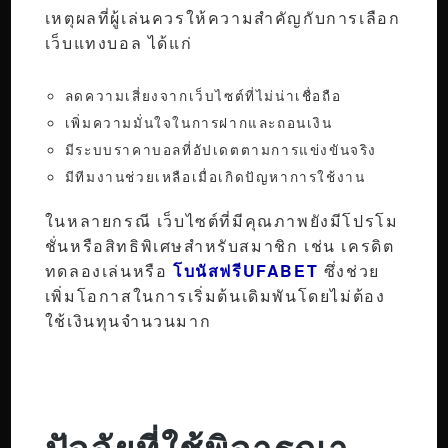
เหตุผลที่ผู้เล่นควรให้ความสำคัญกับการเลือก
เว็บแทงบอล ได้แก่
ลดความเสี่ยงจากเว็บไซต์ที่ไม่น่าเชื่อถือ
เพิ่มความมั่นใจในการฝากและถอนเงิน
มีระบบราคาบอลที่อัปเดตตามการแข่งขันจริง
มีทีมงานช่วยเหลือเมื่อเกิดปัญหาการใช้งาน
ในหลายกรณี เว็บไซต์ที่มีคุณภาพยังมีโปรโม
ชั่นหรือสิทธิพิเศษสำหรับสมาชิก เช่น เครดิต
ทดลองเล่นหรือ
โบนัสฟรีUFABET
ซึ่งช่วย
เพิ่มโอกาสในการเริ่มต้นเดิมพันโดยไม่ต้อง
ใช้เงินทุนจำนวนมาก