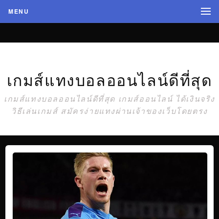
MENU
เกมส์แทงบอลออนไลน์ดีที่สุด
เกมส์แทงบอลออนไลน์ดีที่สุด เกมส์ออนไลน์ ได้เงินจริง
วิธีเล่นเกมส์ สมัครง่ายแทงผ่านเจ้าของเว็บโดยตรง