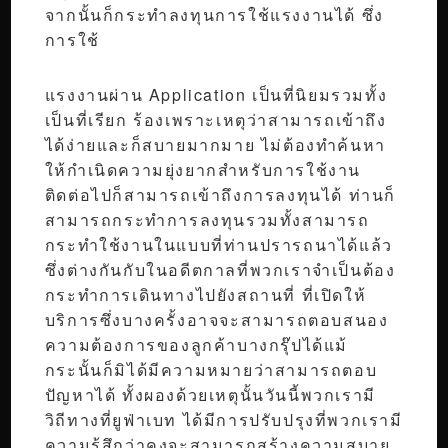
จากนั้นก็กระทำลงทุนการใช้แรงงานได้ ซึ่ง
การใช้
แรงงานผ่าน Application เป็นที่นิยมรวมทั้ง
เป็นที่เรียก ร้องเพราะเหตุว่าสามารถเข้าถึง
ได้ง่ายและก็สบายมากมาย ไม่ต้องทำค้นหา
ให้กำเนิดความยุ่งยากสำหรับการใช้งาน
ติดต่อไปก็สามารถเข้าถึงการลงทุนได้ ท่านก็
สามารถกระทำการลงทุนรวมทั้งสามารถ
กระทำใช้งานในแบบที่ท่านปรารถนาได้แล้ว
ซึ่งต่างกันกับในอดีตกาลที่พวกเราจำเป็นต้อง
กระทำการเดินทางไปยังสถานที่ ที่เปิดให้
บริการซึ่งบางครั้งอาจจะสามารถตอบสนอง
ความต้องการของลูกค้าบางกรุ๊ปได้แม้
กระนั้นก็มิได้มีความหมายว่าสามารถตอบ
ปัญหาได้ ทั้งผองด้วยเหตุนั้นวันนี้พวกเรามี
วิถีทางที่ยูฟ่าเบท ได้มีการปรับปรุงที่พวกเรามี
ความรู้สึกว่าคงจะสามารถสร้างความสบาย