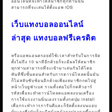
ออนไลน์ที่จะทำให้สมาชิกทุกท่านนั้น
สามารถที่จะเล่นได้ตั้งแอพ iOS
เว็บแทงบอลออนไลน์
ล่าสุด แทงบอลฟรีเครดิต
หรือแอพแอนดรอยด์ใช้เวลาสำหรับในการจัด
ตั้งไม่ถึง 10 นาทีอีกด้วยก็จะมีผลให้สมาชิก
ทุกท่านสามารถที่จะเข้ามาเล่นกันได้โดย
ทันทีซึ่งขั้นตอนสำหรับการดาวน์โหลดนั้นมัน
ก็ไม่สลับซับซ้อนอีกด้วยเพียงสมาชิกกดไปสู่
หน้าเว็บยูฟ่าเบส รวมทั้งต่อไปก็กดคิวอาร์
รหัสเพื่อจะทำดาวน์โหลดแอพลงบนเครื่อง
การใช้แรงงานนั่นเองรวมทั้งกดปุ่ม install
เพื่อกระทำการการันตีและก็จัดตั้งลงบนแอบ
นั่นเองซึ่งมันก็จะมีหน้าหน้าจอปรากฏขึ้นมาที่