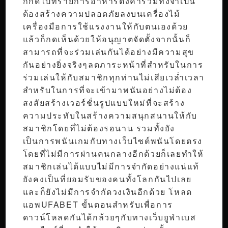
ก็กดไปที่รายการอาหารตั้งค่ารวมทั้งจำเป็น
ต้องสร้างความปลอดภัยลงบนเครื่องไม้
เครื่องมือการใช้แรงงานให้กับตนเองด้วย
แล้วก็กดเห็นด้วยให้อนุญาตจัดตั้งจากนั้นก็
สามารถที่จะร่วมเล่นกันได้อย่างมีความสุข
กันอย่างยิ่งจริงๆลดภาระหน้าที่สำหรับในการ
ร่วมเล่นให้กับสมาชิกทุกท่านไม่เสียเวล่ำเวลา
สำหรับในการที่จะเข้ามาพนันอย่างไม่ต้อง
สงสัยสร้างเวอร์ชั่นรูปแบบใหม่ที่จะสร้าง
ความประทับในสร้างความสนุกสนานให้กับ
สมาชิกโดยที่ไม่ต้องรอนาน รวมทั้งยัง
เป็นการพนันเกมกับทางเว็บไซต์พนันโดยตรง
โดยที่ไม่มีการผ่านคนกลางอีกด้วยก็เลยทำให้
สมาชิกเล่นได้แบบไม่มีการจำกัดอย่างแน่แท้
ยังคงเป็นที่ยอมรับของคนทั้งโลกกันไปเลย
และก็ยังไม่มีการจำกัดวงเงินอีกด้วย โหลด
แอพUFABET ขั้นตอนสำหรับเพื่อการ
ดาวน์โหลดกันได้กล้วยๆกับทางเว็บยูฟ่าเบส