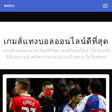
MENU
เกมส์แทงบอลออนไลน์ดีที่สุด
เกมส์แทงบอลออนไลน์ดีที่สุด เกมส์ออนไลน์ ได้เงินจริง
วิธีเล่นเกมส์ สมัครง่ายแทงผ่านเจ้าของเว็บโดยตรง