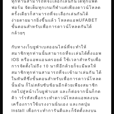
ทุกท่านสามารถที่จะเลือกเล่นกันได้ทุกแพต
ฟอร์ม จัดเต็มทุกเกมกีฬาแค่เพียงดาวน์โหลด
ครั้งเดียวก็สามารถที่จะเลือกเล่นกันได้
ง่ายดายมากยิ่งขึ้นแล้ว โหลดแอพUFABET
ขั้นตอนสำหรับเพื่อการดาวน์โหลดกันได้
กล้วยๆ
กับทางเว็บยูฟ่าเบสออนไลน์ที่จะทำให้
สมาชิกทุกท่านนั้นสามารถที่จะเล่นได้ตั้งแอพ
iOS หรือแอพแอนดรอยด์ ใช้เวลาสำหรับเพื่อ
การจัดตั้งไม่ถึง 10 นาทีอีกด้วยก็จะมีผลให้
สมาชิกทุกท่านสามารถที่จะเข้ามาเล่นกัน ได้
ในทันทีซึ่งขั้นตอนสำหรับเพื่อการดาวน์โหลด
นั้นมัน ก็ไม่สลับซับซ้อนอีกด้วยเพียงสมาชิก
กดไปสู่หน้าเว็บยูฟ่าเบส และก็ต่อจากนั้นก็กด
คิว าร์รหัสเพื่อกระทำดาวน์โหลดแอพลงบน
เครื่องการใช้แรงงานนั่นเอง และกดปุ่ม
install เพื่อกระทำการันตีและก็จัดตั้งลงบน