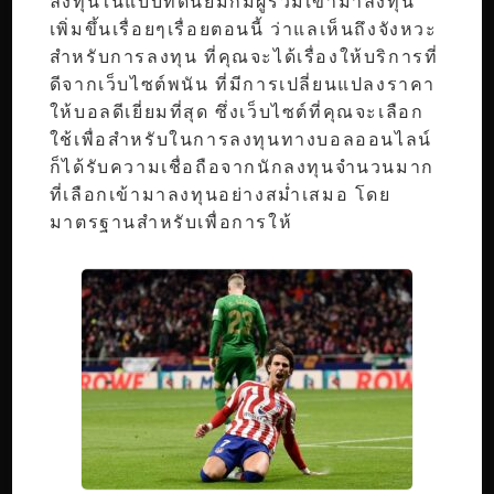
ลงทุนในแบบที่ดีนิยมก็มีผู้ร่วมเข้ามาลงทุน
เพิ่มขึ้นเรื่อยๆเรื่อยตอนนี้ ว่าแลเห็นถึงจังหวะ
สำหรับการลงทุน ที่คุณจะได้เรื่องให้บริการที่
ดีจากเว็บไซต์พนัน ที่มีการเปลี่ยนแปลงราคา
ให้บอลดีเยี่ยมที่สุด ซึ่งเว็บไซต์ที่คุณจะเลือก
ใช้เพื่อสำหรับในการลงทุนทางบอลออนไลน์
ก็ได้รับความเชื่อถือจากนักลงทุนจำนวนมาก
ที่เลือกเข้ามาลงทุนอย่างสม่ำเสมอ โดย
มาตรฐานสำหรับเพื่อการให้