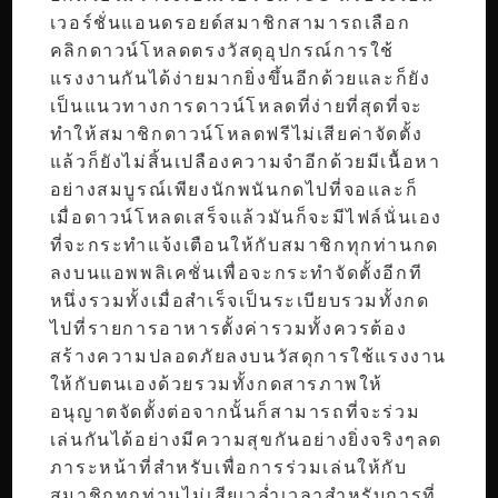
เวอร์ชั่นแอนดรอยด์สมาชิกสามารถเลือก
คลิกดาวน์โหลดตรงวัสดุอุปกรณ์การใช้
แรงงานกันได้ง่ายมากยิ่งขึ้นอีกด้วยและก็ยัง
เป็นแนวทางการดาวน์โหลดที่ง่ายที่สุดที่จะ
ทำให้สมาชิกดาวน์โหลดฟรีไม่เสียค่าจัดตั้ง
แล้วก็ยังไม่สิ้นเปลืองความจำอีกด้วยมีเนื้อหา
อย่างสมบูรณ์เพียงนักพนันกดไปที่จอและก็
เมื่อดาวน์โหลดเสร็จแล้วมันก็จะมีไฟล์นั่นเอง
ที่จะกระทำแจ้งเตือนให้กับสมาชิกทุกท่านกด
ลงบนแอพพลิเคชั่นเพื่อจะกระทำจัดตั้งอีกที
หนึ่งรวมทั้งเมื่อสำเร็จเป็นระเบียบรวมทั้งกด
ไปที่รายการอาหารตั้งค่ารวมทั้งควรต้อง
สร้างความปลอดภัยลงบนวัสดุการใช้แรงงาน
ให้กับตนเองด้วยรวมทั้งกดสารภาพให้
อนุญาตจัดตั้งต่อจากนั้นก็สามารถที่จะร่วม
เล่นกันได้อย่างมีความสุขกันอย่างยิ่งจริงๆลด
ภาระหน้าที่สำหรับเพื่อการร่วมเล่นให้กับ
สมาชิกทุกท่านไม่เสียเวล่ำเวลาสำหรับการที่