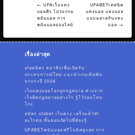
←
UFAเว็บแทง
UFABETเทคนิค
navigation
บอลดีๆ โปรแกรม
แทงบอล แทงบอล
พนันบอล การ
แบบฉลาดกับแทง
พนันบอลออนไลน์
บอล
→
เรื่องล่าสุด
ufaสมัคร สมาชิกเพื่อเปิดรับ
ประสบการณ์ใหม่ แนะนำเกมเดิมพัน
มาแรงปี 2026
เว็บแทงบอลโลกถูกกฎหมาย ต่างจาก
เว็บผิดกฎหมายอย่างไร รู้ไว้ก่อนโดน
โกง
สมัคร ufabet เว็บตรง เสร็จแล้วทำ
อะไรต่อ ขั้นตอนถัดไปที่ต้องรู้
UFABETพนันบอลฟรีโบนัสสูงสุด การ