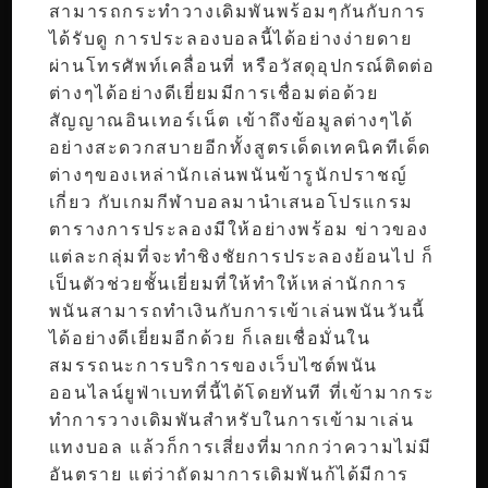
สามารถกระทำวางเดิมพันพร้อมๆกันกับการ
ได้รับดู การประลองบอลนี้ได้อย่างง่ายดาย
ผ่านโทรศัพท์เคลื่อนที่ หรือวัสดุอุปกรณ์ติดต่อ
ต่างๆได้อย่างดีเยี่ยมมีการเชื่อมต่อด้วย
สัญญาณอินเทอร์เน็ต เข้าถึงข้อมูลต่างๆได้
อย่างสะดวกสบายอีกทั้งสูตรเด็ดเทคนิคทีเด็ด
ต่างๆของเหล่านักเล่นพนันข้ารูนักปราชญ์
เกี่ยว กับเกมกีฬาบอลมานำเสนอโปรแกรม
ตารางการประลองมีให้อย่างพร้อม ข่าวของ
แต่ละกลุ่มที่จะทำชิงชัยการประลองย้อนไป ก็
เป็นตัวช่วยชั้นเยี่ยมที่ให้ทำให้เหล่านักการ
พนันสามารถทำเงินกับการเข้าเล่นพนันวันนี้
ได้อย่างดีเยี่ยมอีกด้วย ก็เลยเชื่อมั่นใน
สมรรถนะการบริการของเว็บไซต์พนัน
ออนไลน์ยูฟ่าเบทที่นี้ได้โดยทันที ที่เข้ามากระ
ทำการวางเดิมพันสำหรับในการเข้ามาเล่น
แทงบอล แล้วก็การเสี่ยงที่มากกว่าความไม่มี
อันตราย แต่ว่าถัดมาการเดิมพันก้ได้มีการ