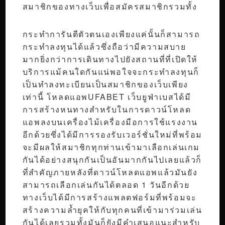
สมาชิกของทางเว็บเพื่อสมัครสมาชิกรวมทั้ง
กระทำการันตีตัวตนเองเพียงแค่นั้นก็สามารถ
กระทำลงทุนได้แล้วซึ่งถือว่ามีความสบาย
มากยิ่งกว่าการเดินทางไปยังสถานที่ที่เปิดให้
บริการแม้คนใดกันแน่พอใจจะกระทำลงทุนก็
เป็นทำลงทะเบียนเป็นสมาชิกของเว็บเพียง
เท่านี้ โหลดแอพUFABET เว็บยูฟ่าเบสได้มี
การสร้างหนทางสำหรับในการดาวน์โหลด
แอพลงบนเครื่องไม้เครื่องมือการใช้แรงงาน
อีกด้วยซึ่งได้มีการรองรับเวอร์ชั่นใหม่ที่พร้อม
จะมีผลให้สมาชิกทุกท่านเข้ามาเลือกเล่นเกม
กันได้อย่างสนุกกันเป็นอันมากกันไปเลยแล้วก็
ที่สำคัญภายหลังที่ดาวน์โหลดแอพแล้วมันยัง
สามารถเลือกเล่นกันได้ตลอด 1 วันอีกด้วย
ทางเว็บได้มีการสร้างแพลตฟอร์มที่พร้อมจะ
สร้างความล้ำยุคให้กับทุกคนที่เข้ามาร่วมเล่น
กันได้เลยรวมทั้งมันก็ยังมีคำเสนอแนะสำหรับ