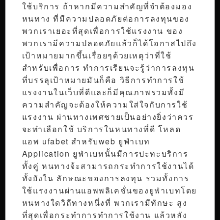
ใช้บริการ ถ้าหากมีความสำคัญที่จำต้องมอง
หนทาง ที่มีความปลอดภัยต่อการลงทุนของ
พวกเราเยอะที่สุดเพื่อการใช้แรงงาน ของ
พวกเรามีความปลอดภัยแล้วก็ได้โอกาสไปถึง
เป้าหมายมากขึ้นเรื่อยๆด้วยเหตุว่าที่ใช้
สำหรับเพื่อการ ทำการเรียนจะรู้ว่าการลงทุน
ที่บรรลุเป้าหมายมันก็คือ วิธีการทำการใช้
แรงงานในเว็บที่ดีและก็มีคุณภาพรวมทั้งมี
ความสำคัญจะต้องให้ความใส่ใจกับการใช้
แรงงาน ผ่านทางเพศชายเป็นอย่างยิ่งว่าควร
จะทำเลือกใช้ บริการในหนทางที่ดี โหลด
แอพ ufabet สำหรับweb ยูฟ่าเบท
Application ยูฟ่าเบทนั้นมีการปะทะบริการ
ทั้งคู่ หนทางจ้ะสามารถกระทำการใช้งานได้
ทั้งยังใน ลักษณะของการลงทุน รวมทั้งการ
ใช้แรงงานผ่านแอพพลิเคชั่นของยูฟ่าเบทโดย
หนทางใดวิถีทางหนึ่งที่ พวกเรามีทักษะ สูง
ที่สุดเพื่อกระทำการทำการใช้งาน แล้วหลัง