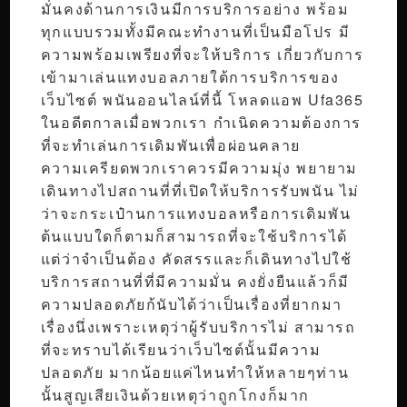
มั่นคงด้านการเงินมีการบริการอย่าง พร้อม
ทุกแบบรวมทั้งมีคณะทำงานที่เป็นมือโปร มี
ความพร้อมเพรียงที่จะให้บริการ เกี่ยวกับการ
เข้ามาเล่นแทงบอลภายใต้การบริการของ
เว็บไซต์ พนันออนไลน์ที่นี้ โหลดแอพ Ufa365
ในอดีตกาลเมื่อพวกเรา กำเนิดความต้องการ
ที่จะทำเล่นการเดิมพันเพื่อผ่อนคลาย
ความเครียดพวกเราควรมีความมุ่ง พยายาม
เดินทางไปสถานที่ที่เปิดให้บริการรับพนัน ไม่
ว่าจะกระเป๋านการแทงบอลหรือการเดิมพัน
ต้นแบบใดก็ตามก็สามารถที่จะใช้บริการได้
แต่ว่าจำเป็นต้อง คัดสรรและก็เดินทางไปใช้
บริการสถานที่ที่มีความมั่น คงยั่งยืนแล้วก็มี
ความปลอดภัยก้นับได้ว่าเป็นเรื่องที่ยากมา
เรื่องนึ่งเพราะเหตุว่าผู้รับบริการไม่ สามารถ
ที่จะทราบได้เรียนว่าเว็บไซต์นั้นมีความ
ปลอดภัย มากน้อยแค่ไหนทำให้หลายๆท่าน
นั้นสูญเสียเงินด้วยเหตุว่าถูกโกงก็มาก